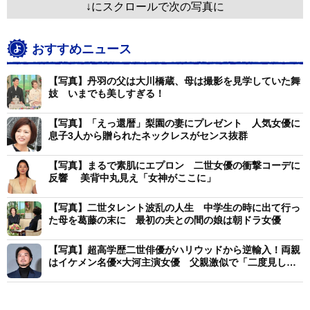
↓にスクロールで次の写真に
おすすめニュース
【写真】丹羽の父は大川橋蔵、母は撮影を見学していた舞
妓 いまでも美しすぎる！
【写真】「えっ還暦」梨園の妻にプレゼント 人気女優に
息子3人から贈られたネックレスがセンス抜群
【写真】まるで素肌にエプロン 二世女優の衝撃コーデに
反響 美背中丸見え「女神がここに」
【写真】二世タレント波乱の人生 中学生の時に出て行っ
た母を葛藤の末に 最初の夫との間の娘は朝ドラ女優
【写真】超高学歴二世俳優がハリウッドから逆輸入！両親
はイケメン名優×大河主演女優 父親激似で「二度見しま
した」