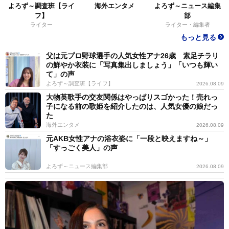
よろず～調査班【ライ
海外エンタメ
よろず～ニュース編集
フ】
部
ライター
ライター・編集者
もっと見る
父は元プロ野球選手の人気女性アナ26歳 素足チラリ
の鮮やか衣装に「写真集出しましょう」「いつも輝い
て」の声
よろず～調査班【ライフ】
2026.08.09
大物英歌手の交友関係はやっぱりスゴかった！売れっ
子になる前の歌姫を紹介したのは、人気女優の娘だっ
た
海外エンタメ
2026.08.09
元AKB女性アナの浴衣姿に「一段と映えますね～」
「すっごく美人」の声
よろず～ニュース編集部
2026.08.09