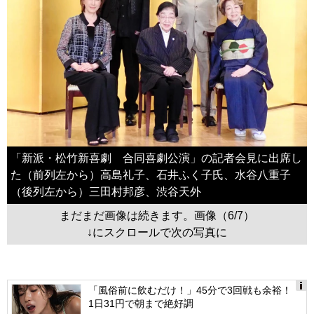
「新派・松竹新喜劇 合同喜劇公演」の記者会見に出席し
た（前列左から）高島礼子、石井ふく子氏、水谷八重子
（後列左から）三田村邦彦、渋谷天外
まだまだ画像は続きます。画像（6/7）
↓にスクロールで次の写真に
「風俗前に飲むだけ！」45分で3回戦も余裕！
1日31円で朝まで絶好調
Ads