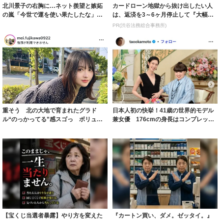
北川景子の右胸に…ネット羨望と嫉妬
カードローン地獄から抜け出したい人
の嵐「今世で運を使い果たしたな」
は、返済を3～6ヶ月停止して『大幅に
「ガッツリ行っ...
減額してか...
PR(渋谷法務総合事務所)
重そう 北の大地で育まれたグラド
日本人初の快挙！41歳の世界的モデル
ル“のっかってる”感スゴっ ボリュー
兼女優 176cmの身長はコンプレック
ミー連発「ア...
スだっ...
【宝くじ当選者暴露】やり方を変えた
『カートン買い、ダメ。ゼッタイ。』