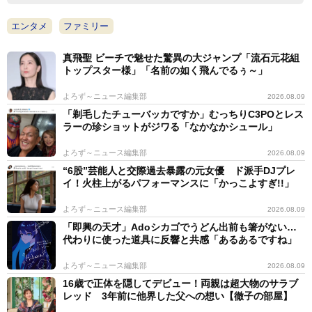
エンタメ
ファミリー
真飛聖 ビーチで魅せた驚異の大ジャンプ「流石元花組
トップスター様」「名前の如く飛んでるぅ～」
よろず～ニュース編集部
2026.08.09
「剃毛したチューバッカですか」むっちりC3POとレス
ラーの珍ショットがジワる「なかなかシュール」
よろず～ニュース編集部
2026.08.09
“6股”芸能人と交際過去暴露の元女優 ド派手DJプレ
イ！火柱上がるパフォーマンスに「かっこよすぎ!!」
よろず～ニュース編集部
2026.08.09
「即興の天才」Adoシカゴでうどん出前も箸がない…
代わりに使った道具に反響と共感「あるあるですね」
よろず～ニュース編集部
2026.08.09
16歳で正体を隠してデビュー！両親は超大物のサラブ
レッド 3年前に他界した父への想い【徹子の部屋】