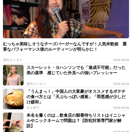
むっちゃ美味しそうなチーズバーガーなんですが！人気米歌姫 重
要なパフォーマンス後のルーティーンが明らかに！
海外エンタメ
2026.08.09
スカーレット・ヨハンソンでも「達成不可能」だった
美の基準 感じていた外見への強いプレッシャー
海外エンタメ
2026.08.09
「うんまっ！」中国人の大富豪がオススメするポテチ
の食べ方とは「天ぷらっぽい感覚」「罪悪感が少しだ
け緩和」
水上侑子
2026.08.09
本名を書くのは…飲食店の順番待ちリストはイニシャ
ルやニックネームで問題は？【防犯対策専門家が解
説】
2026.08.09