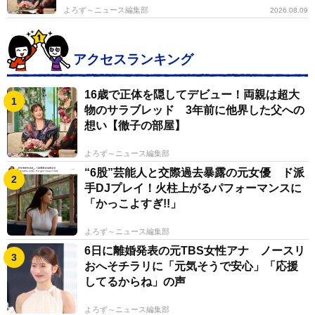
よろず～ニュース編集部
2026.08.09
アクセスランキング
16歳で正体を隠してデビュー！両親は超大
物のサラブレッド 3年前に他界した父への
想い【徹子の部屋】
よろず～ニュース編集部
“6股”芸能人と交際過去暴露の元女優 ド派
手DJプレイ！火柱上がるパフォーマンスに
「かっこよすぎ!!」
よろず～ニュース編集部
6日に離婚発表の元TBS女性アナ ノースリ
おへそチラリに「元気そうで安心」「応援
してるからね」の声
よろず～ニュース編集部