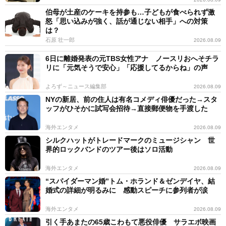
伯母が土産のケーキを持参も…子どもが食べられず激
怒「思い込みが強く、話が通じない相手」への対策
は？
石原 壮一郎
2026.08.09
6日に離婚発表の元TBS女性アナ ノースリおへそチラ
リに「元気そうで安心」「応援してるからね」の声
よろず～ニュース編集部
2026.08.09
NYの新居、前の住人は有名コメディ俳優だった→スタ
ッフがひそかに試写会招待→直接郵便物を手渡した
海外エンタメ
2026.08.09
シルクハットがトレードマークのミュージシャン 世
界的ロックバンドのツアー後はソロ活動
海外エンタメ
2026.08.09
“スパイダーマン婚”トム・ホランド＆ゼンデイヤ、結
婚式の詳細が明るみに 感動スピーチに参列者が涙
海外エンタメ
2026.08.09
引く手あまたの65歳こわもて悪役俳優 サラエボ映画