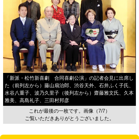
「新派・松竹新喜劇 合同喜劇公演」の記者会見に出席し
た（前列左から）藤山扇治郎、渋谷天外、石井ふく子氏、
水谷八重子、波乃久里子（後列左から）齋藤雅文氏、久本
雅美、高島礼子、三田村邦彦
これが最後の一枚です。画像（7/7）
ご覧いただきありがとうございました。