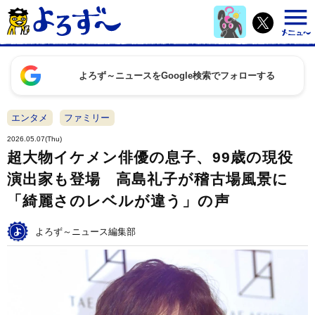
よろず～ニュースをGoogle検索でフォローする
エンタメ
ファミリー
2026.05.07(Thu)
超大物イケメン俳優の息子、99歳の現役
演出家も登場 高島礼子が稽古場風景に
「綺麗さのレベルが違う」の声
よろず～ニュース編集部