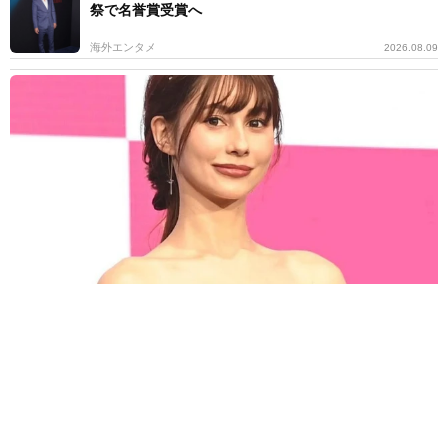
祭で名誉賞受賞へ
海外エンタメ
2026.08.09
善意の連鎖！福岡で梨の盗難被害→支援受ける→熊本で炊きだし
ダレノガレ明美の700食配布に強力助っ人
よろず～ニュース編集部
2026.08.09
生まれ故郷に戻ったハリウッドきってのセクシー俳
優 自身の心臓発作を「最高の出来事」と語った理由