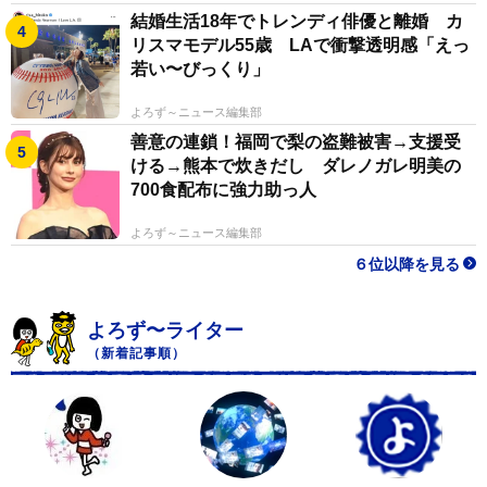
結婚生活18年でトレンディ俳優と離婚 カ
リスマモデル55歳 LAで衝撃透明感「えっ
若い〜びっくり」
よろず～ニュース編集部
善意の連鎖！福岡で梨の盗難被害→支援受
ける→熊本で炊きだし ダレノガレ明美の
700食配布に強力助っ人
よろず～ニュース編集部
６位以降を見る
よろず〜ライター
（新着記事順）