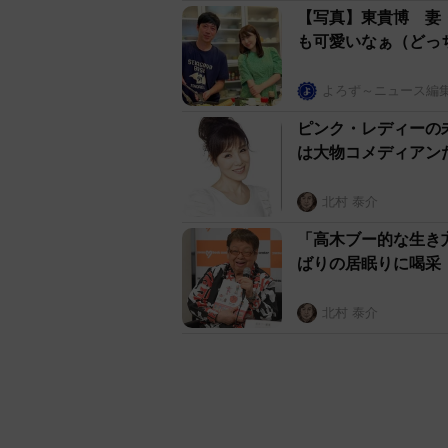
【写真】東貴博 妻
も可愛いなぁ（どっ
よろず～ニュース編
ピンク・レディーの
は大物コメディアン
北村 泰介
「高木ブー的な生き
ばりの居眠りに喝采
北村 泰介