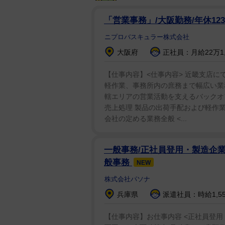
「営業事務」/大阪勤務/年休12
ニプロバスキュラー株式会社
大阪府
正社員：月給22万1,0
【仕事内容】<仕事内容> 近畿支店
軽作業、事務所内の庶務まで幅広い業
轄エリアの営業活動を支えるバックオ
売上処理 製品の出荷手配および軽作業
会社の定める業務全般 <...
一般事務/正社員登用・製造企業
般事務
NEW
株式会社パソナ
兵庫県
派遣社員：時給1,5
【仕事内容】お仕事内容 <正社員登用