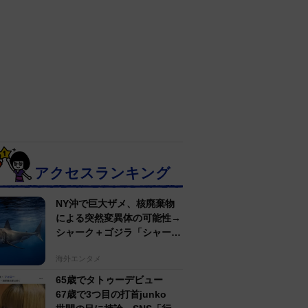
アクセスランキング
NY沖で巨大ザメ、核廃棄物
による突然変異体の可能性→
シャーク＋ゴジラ「シャーク
ジラ」の捕獲作戦が展開
海外エンタメ
65歳でタトゥーデビュー
67歳で3つ目の打首junko