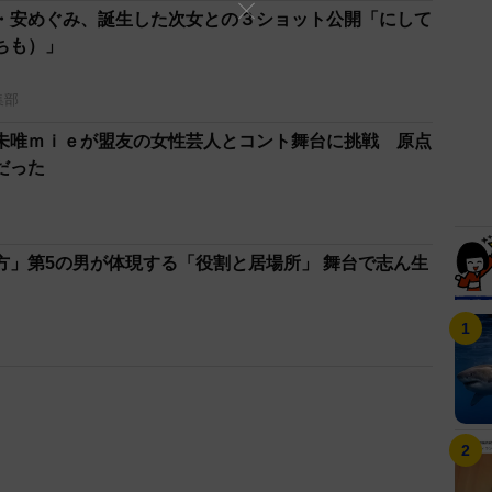
・安めぐみ、誕生した次女との３ショット公開「にして
ちも）」
集部
未唯ｍｉｅが盟友の女性芸人とコント舞台に挑戦 原点
だった
方」第5の男が体現する「役割と居場所」 舞台で志ん生