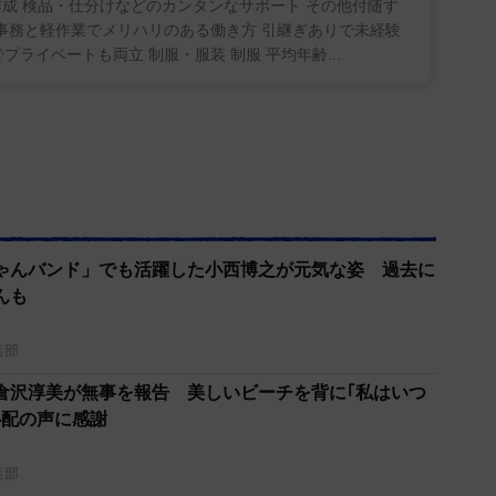
成 検品・仕分けなどのカンタンなサポート その他付随す
 事務と軽作業でメリハリのある働き方 引継ぎありで未経験
プライベートも両立 制服・服装 制服 平均年齢...
ゃんバンド」でも活躍した小西博之が元気な姿 過去に
んも
集部
｣倉沢淳美が無事を報告 美しいビーチを背に｢私はいつ
心配の声に感謝
集部