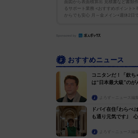
面図から表面積算出 見積書など書類作
るサポート業務 <おすすめポイント>
からでも安心 月～金メイン+週休2日で
Sponsored by
おすすめニュース
コニタンだ！「欽ち
は“日本最大級”のが
よろず～ニュース編
ドバイ在住｢わらべ
も通り元気です｣ 
よろず～ニュース編