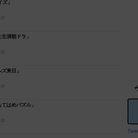
イズ」
集部
な主演朝ドラ」
集部
ルズ来日」
集部
あてはめパズル」
集部
Twee