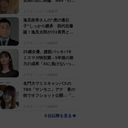
世間の目に持論 SNS「行動
するのがかっこいい」
よろず～ニュース編集部
逸見政孝さんの“虎の遺伝
子”しっかり継承 四代目爆
誕！逸見太郎が小1長男とと
もにプロ野球観戦
よろず～ニュース編集部
25歳女優、腹筋バッキバキ
ミスマガ特別賞→5年後の努
力の成果「AIに負けないっ」
生身で勝負の大島璃乃
よろず～ニュース編集部
名門大でミスキャンパスの
TBS「サンモニ」アナ 夜の
街でオフショット公開→「ノ
ースリーブ、細〜、可愛い」
よろず～ニュース編集部
６位以降を見る