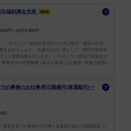
3日/福利厚生充実
NEW
00円～25万9,900円
にて、バスキュラー製品の受発注から売上処理、製品の出荷、
務をお任せします。 近畿支店の一員として、関西営業部管
フィス業務全般を行います。 バスキュラー製品の受発注や
 事務所内の庶務業務 <雇入れ直後>上記業務 <変更の範囲>
での事務のお仕事/即日勤務可/車通勤可/一
50円
・製造企業での事務のお仕事> 金属加工品の三面図確認 三