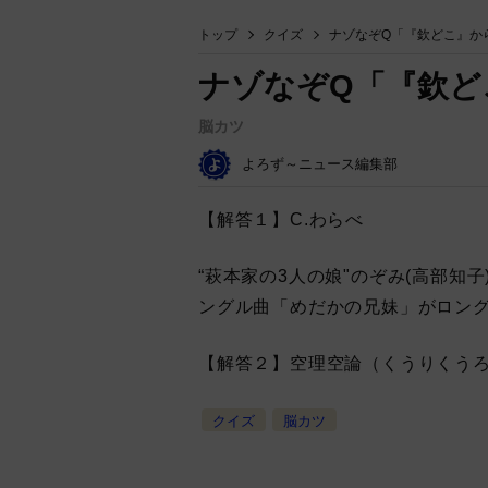
トップ
クイズ
ナゾなぞQ「『欽どこ』か
ナゾなぞQ「『欽ど
脳カツ
よろず～ニュース編集部
【解答１】C.わらべ
“萩本家の3人の娘"のぞみ(高部知子
ングル曲「めだかの兄妹」がロン
【解答２】空理空論（くうりくう
クイズ
脳カツ