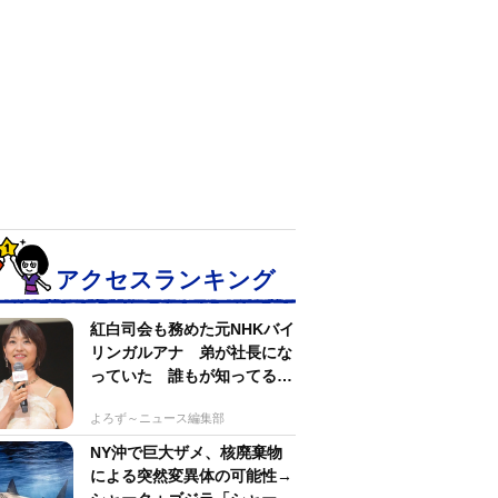
アクセスランキング
紅白司会も務めた元NHKバイ
リンガルアナ 弟が社長にな
っていた 誰もが知ってる有
名アパレルブランド
よろず～ニュース編集部
NY沖で巨大ザメ、核廃棄物
による突然変異体の可能性→