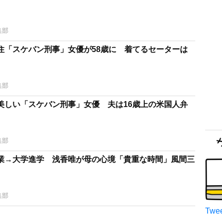
集部
住「スケバン刑事」女優が58歳に 着てるセーターは
集部
美しい「スケバン刑事」女優 夫は16歳上の米国人弁
集部
業→大学進学 浅香唯が母の心境「貴重な時間」風間三
集部
Twee