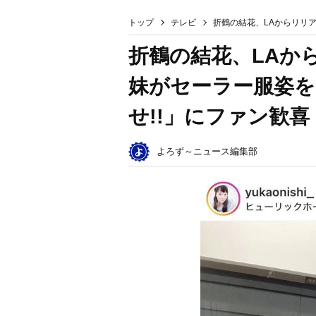
トップ
テレビ
折鶴の結花、LAからリリ
折鶴の結花、LAか
妹がセーラー服姿を
せ!!」にファン歓喜
よろず～ニュース編集部