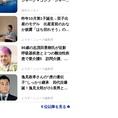
シャーク＋ゴジラ「シャーク
ジラ」の捕獲作戦が展開
海外エンタメ
昨年10月第1子誕生→双子出
産のモデル 出産直前のおな
か披露「はち切れそう」の
声 帝王切開で大量出血も
よろず～ニュース編集部
86歳の志茂田景樹氏が近影
呼吸器疾患と２つの難治性疾
患で要介護5 訪問介護、看
護生活もポジティブ発信
よろず～ニュース編集部
逸見政孝さんの“虎の遺伝
子”しっかり継承 四代目爆
誕！逸見太郎が小1長男とと
もにプロ野球観戦
よろず～ニュース編集部
６位以降を見る