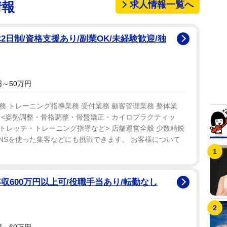
求人情報一覧へ
情報
日制/資格支援あり/副業OK/未経験歓迎/独
～50万円
 トレーニング指導業務 受付業務 顧客管理業務 整体業
 <姿勢調整・骨格調整・骨盤矯正・カイロプラクティッ
トレッチ・トレーニング指導など> 店舗運営全般 少数精鋭
NSを使った集客などにも挑戦できます。 お客様について
収600万円以上可/役職手当あり/転勤なし
～60万円