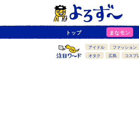
トップ
まなモン
ニ
ュ
ー
アイドル
ファッション
ス
一
オタク
広島
コスプ
覧