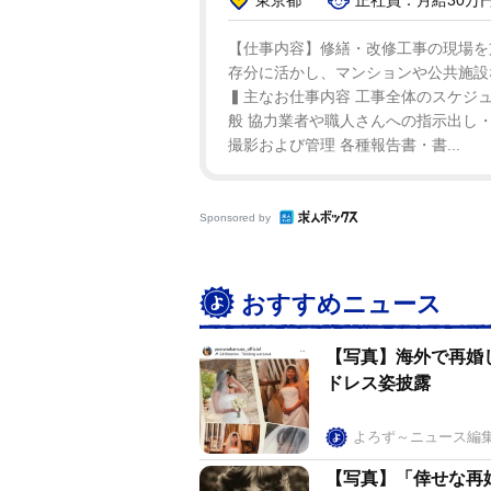
【仕事内容】修繕・改修工事の現場を
存分に活かし、マンションや公共施設
▍主なお仕事内容 工事全体のスケジ
般 協力業者や職人さんへの指示出し・
撮影および管理 各種報告書・書...
Sponsored by
おすすめニュース
【写真】海外で再婚
ドレス姿披露
よろず～ニュース編
【写真】「倖せな再