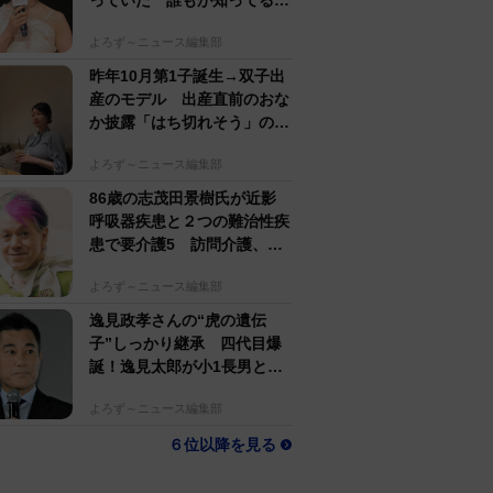
っていた 誰もが知ってる有
名アパレルブランド
よろず～ニュース編集部
昨年10月第1子誕生→双子出
産のモデル 出産直前のおな
か披露「はち切れそう」の
声 帝王切開で大量出血も
よろず～ニュース編集部
86歳の志茂田景樹氏が近影
呼吸器疾患と２つの難治性疾
患で要介護5 訪問介護、看
護生活もポジティブ発信
よろず～ニュース編集部
逸見政孝さんの“虎の遺伝
子”しっかり継承 四代目爆
誕！逸見太郎が小1長男とと
もにプロ野球観戦
よろず～ニュース編集部
６位以降を見る