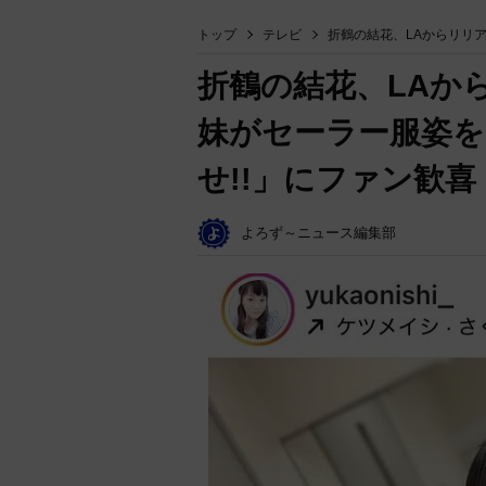
トップ
テレビ
折鶴の結花、LAからリリ
折鶴の結花、LAか
妹がセーラー服姿を
せ!!」にファン歓喜
よろず～ニュース編集部