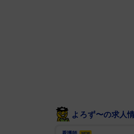
よろず〜の求人
看護師
NEW