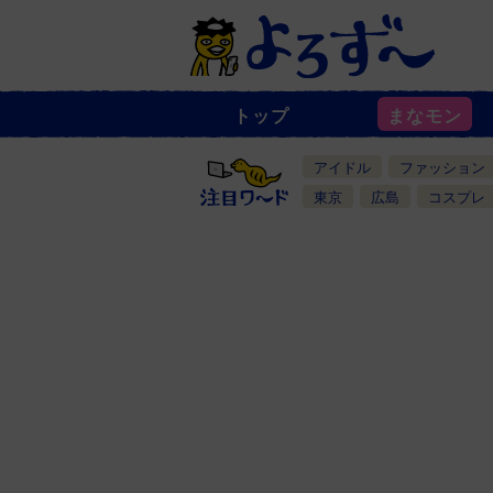
トップ
まなモン
ニ
ュ
ー
アイドル
ファッション
ス
一
東京
広島
コスプレ
覧