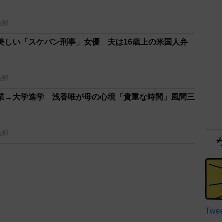
集部
美しい「スケバン刑事」女優 夫は16歳上の米国人弁
集部
業→大学進学 浅香唯が母の心境「貴重な時間」風間三
集部
Twee