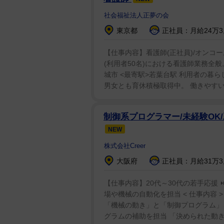
社会福祉法人正夢の会
東京都
正社員：月給24万3,7
【仕事内容】看護師(正社員)/オンコー
(利用者50名)における看護師業務全般。 <
城市 <最寄駅>若葉台駅 利用者の暮
男女とも育休積極取得中。 働きやすい
制御系プログラマー/未経験OK
NEW
株式会社Creer
大阪府
正社員：月給31万3,
【仕事内容】20代～30代の若手応援
場や機械の自動化を担当 < 仕事内容 
「機械の動き」と「制御プログラム」
グラムの補助を担当 「決められた動きを