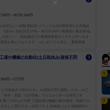
00円～36万9,100円
ル対応なし!<経験者歓迎>ブランクもOK!障害者の入所施設
給与> 月給24万3700～36万9100円 <勤務地> 東京都 稲
らしを紡ぐー… 福祉施設での看護師業務をイチから学べます
環境を整えております。 はじめてでも安心。 看護業務...
/工場や機械の自動化/土日祝休み/資格不問
900円～57万円
 ⏩土日祝休みで学びやすい ⏩資格不問で挑戦しやすい ⏩工
> 『座学・実践・OJT研修』でゼロから学べる環境です
を繋ぐ大切なお仕事 工場設備や機械の動作確認、制御プロ
正しく実行する」役割です (( 具体的には )) 制御開発チ