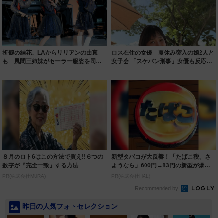
折鶴の結花、LAからリリアンの由真
ロス在住の女優 夏休み突入の娘2人と
も 風間三姉妹がセーラー服姿を同時
女子会 「スケバン刑事」女優も反応 1
投稿「嬉しい...
6歳上...
８月のロト6はこの方法で買え!!６つの
新型タバコが大反響！「たばこ税、さ
数字が『完全一致』する方法
ようなら」600円→83円の新型が爆売
れ
PR(株式会社MURA)
PR(株式会社HAL)
Recommended by
昨日の人気フォトセレクション