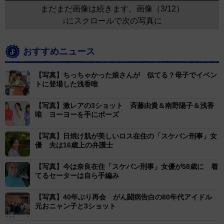
まだまだ画像は続きます。画像（3/12）
↓にスクロールで次の写真に
おすすめニュース
【写真】ちっちゃかった娘さんが 似てる？母子でイベン
トに登場した浅香唯
【写真】激レアの3ショット 斉藤由貴＆南野陽子＆浅香
唯 ヨーヨーを手にポーズ
【写真】日焼け肌が美しいロス在住の「スケバン刑事」女
優 夫は16歳上の弁護士
【写真】今は奈良在住「スケバン刑事」女優が58歳に 着
てるセーターは自ら手編み
【写真】40年ぶり再会 がん闘病告白の80年代アイドル
元おニャン子と3ショット