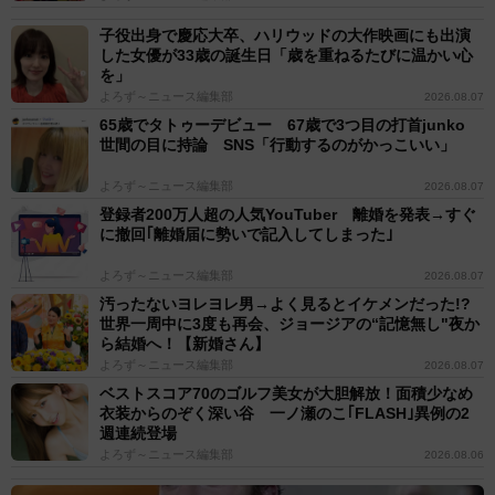
子役出身で慶応大卒、ハリウッドの大作映画にも出演
した女優が33歳の誕生日「歳を重ねるたびに温かい心
を」
よろず～ニュース編集部
2026.08.07
65歳でタトゥーデビュー 67歳で3つ目の打首junko
世間の目に持論 SNS「行動するのがかっこいい」
よろず～ニュース編集部
2026.08.07
登録者200万人超の人気YouTuber 離婚を発表→すぐ
に撤回｢離婚届に勢いで記入してしまった｣
よろず～ニュース編集部
2026.08.07
汚ったないヨレヨレ男→よく見るとイケメンだった!?
世界一周中に3度も再会、ジョージアの“記憶無し"夜か
ら結婚へ！【新婚さん】
よろず～ニュース編集部
2026.08.07
ベストスコア70のゴルフ美女が大胆解放！面積少なめ
衣装からのぞく深い谷 一ノ瀬のこ｢FLASH｣異例の2
週連続登場
よろず～ニュース編集部
2026.08.06