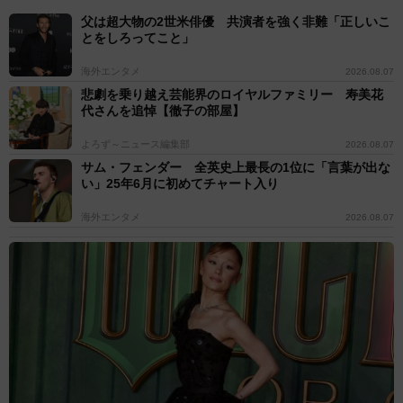
父は超大物の2世米俳優 共演者を強く非難「正しいこ
とをしろってこと」
海外エンタメ
2026.08.07
悲劇を乗り越え芸能界のロイヤルファミリー 寿美花
代さんを追悼【徹子の部屋】
よろず～ニュース編集部
2026.08.07
サム・フェンダー 全英史上最長の1位に「言葉が出な
い」25年6月に初めてチャート入り
海外エンタメ
2026.08.07