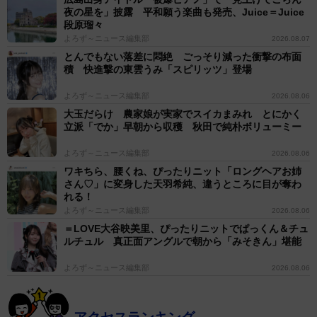
夜の星を」披露 平和願う楽曲も発売、Juice＝Juice
段原瑠々
よろず～ニュース編集部
2026.08.07
とんでもない落差に悶絶 ごっそり減った衝撃の布面
積 快進撃の東雲うみ「スピリッツ」登場
よろず～ニュース編集部
2026.08.06
大玉だらけ 農家娘が実家でスイカまみれ とにかく
立派「でか」早朝から収穫 秋田で純朴ボリューミー
よろず～ニュース編集部
2026.08.06
ワキちら、腰くね、ぴったりニット「ロングヘアお姉
さん♡」に変身した天羽希純、違うところに目が奪わ
れる！
よろず～ニュース編集部
2026.08.06
＝LOVE大谷映美里、ぴったりニットでぱっくん＆チュ
ルチュル 真正面アングルで朝から「みそきん」堪能
よろず～ニュース編集部
2026.08.06