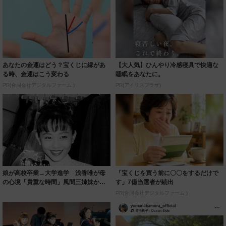
あなたの金運はどう？宝くじに縁があ
【大人気】ひんやり冷感寝具で快適な
る時、金運はこう変わる
睡眠をあなたに。
PR(合同会社デジタルファーム )
PR(アイリスプラザ)
娘が高校卒業→大学進学 浅香唯が母
「宝くじを買う前に〇〇をするだけで
の心境「貴重な時間」風間三姉妹から4
す」7億当選者が続出
0年 家族...
PR(合同会社デジタルファーム )