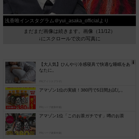
浅香唯インスタグラム＠yui_asaka_officialより
まだまだ画像は続きます。画像（11/12）
↓にスクロールで次の写真に
【大人気】ひんやり冷感寝具で快適な睡眠をあ
なたに。
Ads
by
PR(アイリスプラザ)
logly
アマゾン1位の実績！380円で5日間お試し。
PR(ハーブ健康本舗)
アマゾン1位「このお茶ガチです」噂のお茶
PR(ハーブ健康本舗)