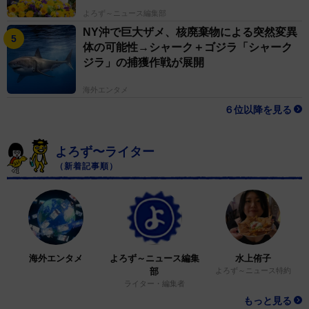
ん】
よろず～ニュース編集部
NY沖で巨大ザメ、核廃棄物による突然変異
体の可能性→シャーク＋ゴジラ「シャーク
ジラ」の捕獲作戦が展開
海外エンタメ
６位以降を見る
よろず〜ライター
（新着記事順）
海外エンタメ
よろず～ニュース編集
水上侑子
部
よろず～ニュース特約
ライター・編集者
もっと見る