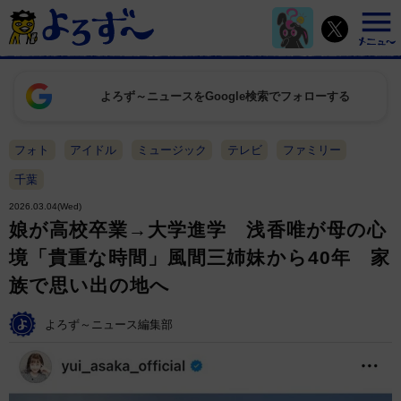
よろず～ニュースをGoogle検索でフォローする
フォト
アイドル
ミュージック
テレビ
ファミリー
千葉
2026.03.04(Wed)
娘が高校卒業→大学進学 浅香唯が母の心
境「貴重な時間」風間三姉妹から40年 家
族で思い出の地へ
よろず～ニュース編集部