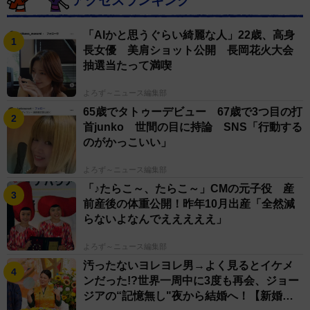
アクセスランキング
「AIかと思うぐらい綺麗な人」22歳、高身
長女優 美肩ショット公開 長岡花火大会
抽選当たって満喫
よろず～ニュース編集部
65歳でタトゥーデビュー 67歳で3つ目の打
首junko 世間の目に持論 SNS「行動する
のがかっこいい」
よろず～ニュース編集部
「♪たらこ～、たらこ～」CMの元子役 産
前産後の体重公開！昨年10月出産「全然減
らないよなんでえええええ」
よろず～ニュース編集部
汚ったないヨレヨレ男→よく見るとイケメ
ンだった!?世界一周中に3度も再会、ジョー
ジアの“記憶無し"夜から結婚へ！【新婚さ