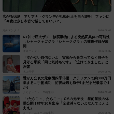
広がる憶測 アリアナ・グランデが活動休止を自ら説明 ファンに
「今夜は少し本音で話してもいい？」
海外エンタメ
2026.08.07
NY沖で巨大ザメ、核廃棄物による突然変異体の可能性
→シャーク＋ゴジラ「シャークジラ」の捕獲作戦が展
開
海外エンタメ
2026.08.07
「泣かない自信ないよ」実家から巣立ってゆく息子を
見守る母親「同じ気持ちです」「泣けてきました」と
反響
水上侑子
2026.08.07
舌がん公表の元劇団四季俳優 クラファンで約300万円
集まる→手術成功 術後経過も報告｢まだまだ最悪です
が｣
よろず～ニュース編集部
2026.08.07
「♪たらこ～、たらこ～」CMの元子役 産前産後の体
重公開！昨年10月出産「全然減らないよなんでえええ
ええ」
よろず～ニュース編集部
2026.08.07