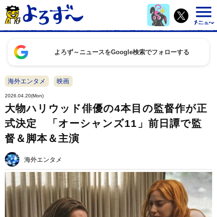
よろず～ニュースをGoogle検索でフォローする
海外エンタメ
映画
2026.04.20(Mon)
大物ハリウッド俳優の4本目の監督作が正
式決定 「オーシャンズ11」前日譚で監
督＆脚本＆主演
海外エンタメ