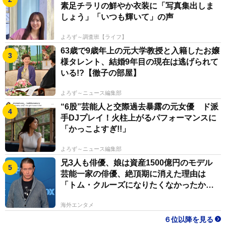
素足チラリの鮮やか衣装に「写真集出しま
しょう」「いつも輝いて」の声
よろず～調査班【ライフ】
63歳で9歳年上の元大学教授と入籍したお嬢
様タレント、結婚9年目の現在は逃げられて
いる!?【徹子の部屋】
よろず～ニュース編集部
“6股”芸能人と交際過去暴露の元女優 ド派
手DJプレイ！火柱上がるパフォーマンスに
「かっこよすぎ!!」
よろず～ニュース編集部
兄3人も俳優、娘は資産1500億円のモデル
芸能一家の俳優、絶頂期に消えた理由は
「トム・クルーズになりたくなかったか
ら」
海外エンタメ
６位以降を見る