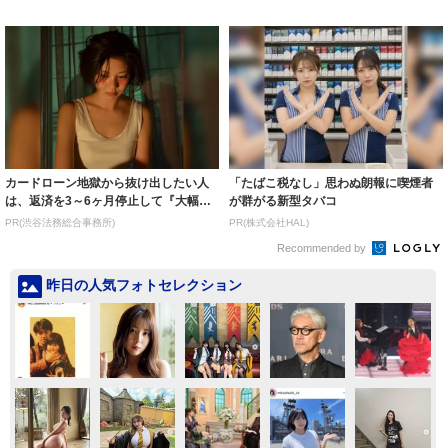
た父への...
ミー連発「ア...
カードローン地獄から抜け出したい人
「たばこ税なし」思わぬ朗報に喫煙者
は、返済を3～6ヶ月停止して『大幅に
が群がる新型タバコ
減額してか...
PR(渋谷法務総合事務所)
PR(株式会社HAL)
Recommended by
昨日の人気フォトセレクション