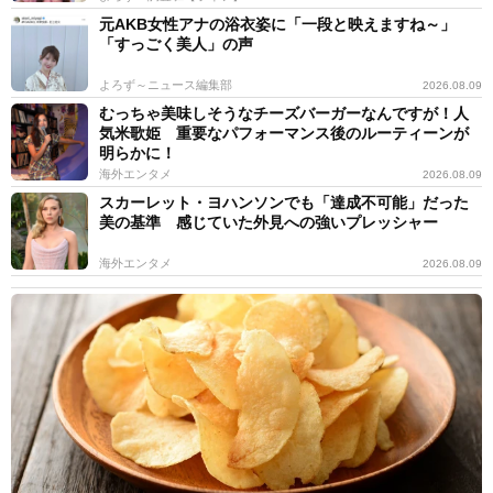
元AKB女性アナの浴衣姿に「一段と映えますね～」
「すっごく美人」の声
よろず～ニュース編集部
2026.08.09
むっちゃ美味しそうなチーズバーガーなんですが！人
気米歌姫 重要なパフォーマンス後のルーティーンが
明らかに！
海外エンタメ
2026.08.09
スカーレット・ヨハンソンでも「達成不可能」だった
美の基準 感じていた外見への強いプレッシャー
海外エンタメ
2026.08.09