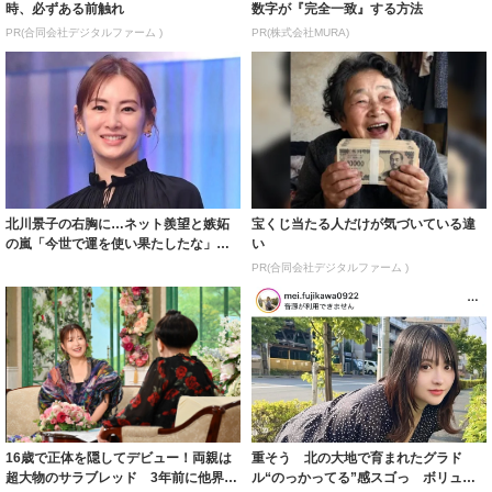
時、必ずある前触れ
数字が『完全一致』する方法
PR(合同会社デジタルファーム )
PR(株式会社MURA)
北川景子の右胸に…ネット羨望と嫉妬
宝くじ当たる人だけが気づいている違
の嵐「今世で運を使い果たしたな」
い
「ガッツリ行っ...
PR(合同会社デジタルファーム )
16歳で正体を隠してデビュー！両親は
重そう 北の大地で育まれたグラド
超大物のサラブレッド 3年前に他界し
ル“のっかってる”感スゴっ ボリュー