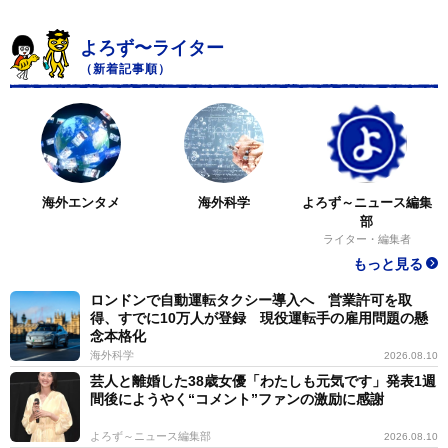
よろず〜ライター
（新着記事順）
海外エンタメ
海外科学
よろず～ニュース編集
部
ライター・編集者
もっと見る
ロンドンで自動運転タクシー導入へ 営業許可を取
得、すでに10万人が登録 現役運転手の雇用問題の懸
念本格化
海外科学
2026.08.10
芸人と離婚した38歳女優「わたしも元気です」発表1週
間後にようやく“コメント”ファンの激励に感謝
よろず～ニュース編集部
2026.08.10