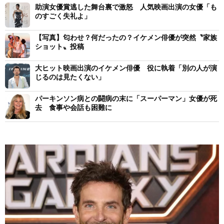
助演女優賞逃した舞台裏で激怒 人気映画出演の女優「も
のすごく失礼よ」
【写真】匂わせ？何だったの？イケメン俳優が突然〝家族
ショット〟投稿
大ヒット映画出演のイケメン俳優 役に執着「別の人が演
じるのは見たくない」
パーキンソン病との闘病の末に「スーパーマン」女優が死
去 食事や会話も困難に