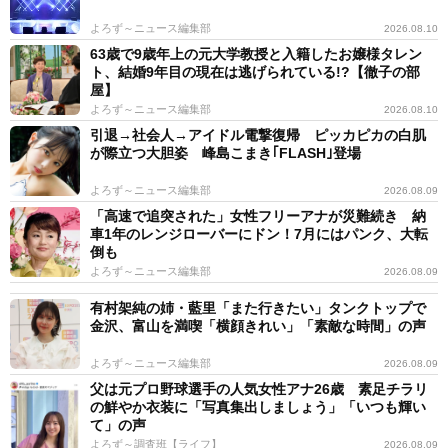
よろず～ニュース編集部
2026.08.10
63歳で9歳年上の元大学教授と入籍したお嬢様タレン
ト、結婚9年目の現在は逃げられている!?【徹子の部
屋】
よろず～ニュース編集部
2026.08.10
引退→社会人→アイドル電撃復帰 ピッカピカの白肌
が際立つ大胆姿 峰島こまき｢FLASH｣登場
よろず～ニュース編集部
2026.08.09
「高速で追突された」女性フリーアナが災難続き 納
車1年のレンジローバーにドン！7月にはパンク、大転
倒も
よろず～ニュース編集部
2026.08.09
有村架純の姉・藍里「また行きたい」タンクトップで
金沢、富山を満喫「横顔きれい」「素敵な時間」の声
よろず～ニュース編集部
2026.08.09
父は元プロ野球選手の人気女性アナ26歳 素足チラリ
の鮮やか衣装に「写真集出しましょう」「いつも輝い
て」の声
よろず～調査班【ライフ】
2026.08.09