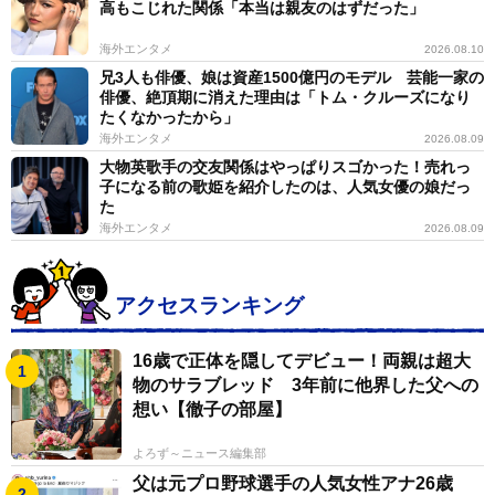
高もこじれた関係「本当は親友のはずだった」
海外エンタメ
2026.08.10
兄3人も俳優、娘は資産1500億円のモデル 芸能一家の
俳優、絶頂期に消えた理由は「トム・クルーズになり
たくなかったから」
海外エンタメ
2026.08.09
大物英歌手の交友関係はやっぱりスゴかった！売れっ
子になる前の歌姫を紹介したのは、人気女優の娘だっ
た
海外エンタメ
2026.08.09
アクセスランキング
16歳で正体を隠してデビュー！両親は超大
物のサラブレッド 3年前に他界した父への
想い【徹子の部屋】
よろず～ニュース編集部
父は元プロ野球選手の人気女性アナ26歳