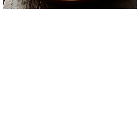
「うんまっ！」中国人の大富豪がオススメするポテチの食べ方とは
「天ぷらっぽい感覚」「罪悪感が少しだけ緩和」
水上侑子
2026.08.09
本名を書くのは…飲食店の順番待ちリストはイニシャ
ルやニックネームで問題は？【防犯対策専門家が解
説】
2026.08.09
真飛聖 ビーチで魅せた驚異の大ジャンプ「流石元花組
トップスター様」「名前の如く飛んでるぅ～」
よろず～ニュース編集部
2026.08.09
伯母が土産のケーキを持参も…子どもが食べられず激
怒「思い込みが強く、話が通じない相手」への対策
は？
石原 壮一郎
2026.08.09
「剃毛したチューバッカですか」むっちりC3POとレス
ラーの珍ショットがジワる「なかなかシュール」
よろず～ニュース編集部
2026.08.09