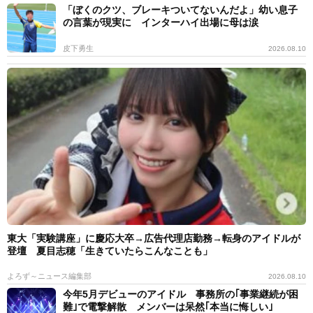
「ぼくのクツ、ブレーキついてないんだよ」幼い息子
の言葉が現実に インターハイ出場に母は涙
皮下勇生
2026.08.10
東大「実験講座」に慶応大卒→広告代理店勤務→転身のアイドルが
登壇 夏目志穂「生きていたらこんなことも」
よろず～ニュース編集部
2026.08.10
今年5月デビューのアイドル 事務所の｢事業継続が困
難｣で電撃解散 メンバーは呆然｢本当に悔しい｣