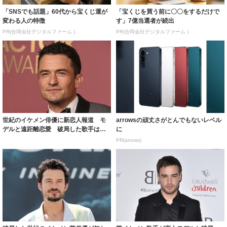
「SNSでも話題」60代から宝くじ運が
「宝くじを買う前に〇〇をするだけで
変わる人の特徴
す」7億当選者が続出
PR(合同会社デジタルファーム )
PR(合同会社デジタルファーム )
世紀のイケメン俳優に新恋人報道 モ
arrowsの頑丈さがとんでもないレベル
デルと遠距離恋愛 破局した歌手は元
に
首相との寄り...
PR(arrows)