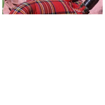
バグパイプでエイリアン撃退!?月面データセンターへの音楽送信計
画が進行中 英バンドが明かす
海外科学
2026.08.07
悲劇を乗り越え芸能界のロイヤルファミリー 寿美花
代さんを追悼【徹子の部屋】
よろず～ニュース編集部
2026.08.07
サム・フェンダー 全英史上最長の1位に「言葉が出な
い」25年6月に初めてチャート入り
海外エンタメ
2026.08.07
広がる憶測 アリアナ・グランデが活動休止を自ら説
明 ファンに「今夜は少し本音で話してもいい？」
海外エンタメ
2026.08.07
「泣かない自信ないよ」実家から巣立ってゆく息子を
見守る母親「同じ気持ちです」「泣けてきました」と