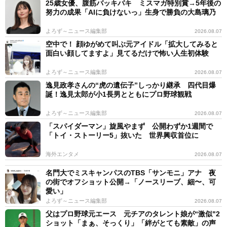
25歳女優、腹筋バッキバキ ミスマガ特別賞→5年後の
努力の成果「AIに負けないっ」生身で勝負の大島璃乃
よろず～ニュース編集部
2026.08.07
空中で！ 顔ゆがめて叫ぶ元アイドル「拡大してみると
面白い顔してますよ」見てるだけで怖い人生初体験
よろず～ニュース編集部
2026.08.07
逸見政孝さんの“虎の遺伝子”しっかり継承 四代目爆
誕！逸見太郎が小1長男とともにプロ野球観戦
よろず～ニュース編集部
2026.08.07
「スパイダーマン」旋風やまず 公開わずか1週間で
「トイ・ストーリー5」抜いた 世界興収首位に
海外エンタメ
2026.08.07
名門大でミスキャンパスのTBS「サンモニ」アナ 夜
の街でオフショット公開→「ノースリーブ、細〜、可
愛い」
よろず～ニュース編集部
2026.08.07
父はプロ野球元エース 元チアのタレント娘が“激似"2
ショット「まぁ、そっくり」「絆がとても素敵」の声