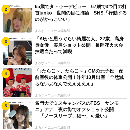
65歳でタトゥーデビュー 67歳で3つ目の打
首junko 世間の目に持論 SNS「行動する
のがかっこいい」
よろず～ニュース編集部
「AIかと思うぐらい綺麗な人」22歳、高身
長女優 美肩ショット公開 長岡花火大会
抽選当たって満喫
よろず～ニュース編集部
「♪たらこ～、たらこ～」CMの元子役 産
前産後の体重公開！昨年10月出産「全然減
らないよなんでえええええ」
よろず～ニュース編集部
名門大でミスキャンパスのTBS「サンモ
ニ」アナ 夜の街でオフショット公開
→「ノースリーブ、細〜、可愛い」
よろず～ニュース編集部