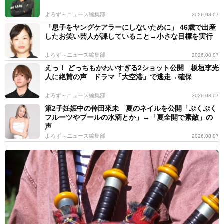
よろず～ニュース編集部
2026.08.07
「息子をヤングケアラーにしないために」 46歳で出産
したお笑い芸人が課していること→小さな目標を実行
よろず～ニュース編集部
2026.08.07
えっ！ どっちもかわいすぎる2ショット公開 板垣李光
人に絶賛の声 ドラマ「大空港」で逃走→確保
よろず～ニュース編集部
2026.08.07
第2子妊娠中の倖田來未 夏のネイルを公開「ぷくぷく
フルーツやプールの水滴とか」→「夏全開で素敵」の
声
よろず～ニュース編集部
2026.08.07