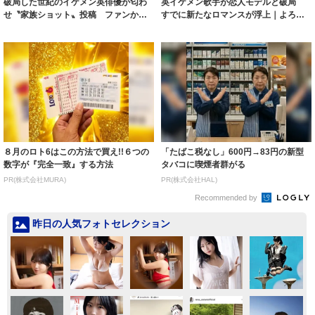
破局した世紀のイケメン英俳優が匂わ
英イケメン歌手が恋人モデルと破局
せ〝家族ショット〟投稿 ファンから
すでに新たなロマンスが浮上｜よろ
は復縁期待の...
ず〜ニュース
８月のロト6はこの方法で買え!!６つの
「たばこ税なし」600円→83円の新型
数字が『完全一致』する方法
タバコに喫煙者群がる
PR(株式会社MURA)
PR(株式会社HAL)
Recommended by
昨日の人気フォトセレクション