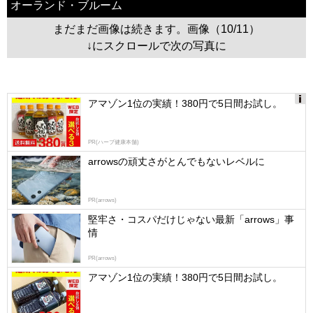
オーランド・ブルーム
まだまだ画像は続きます。画像（10/11）
↓にスクロールで次の写真に
アマゾン1位の実績！380円で5日間お試し。
Ads
by
PR(ハーブ健康本舗)
logly
arrowsの頑丈さがとんでもないレベルに
PR(arrows)
堅牢さ・コスパだけじゃない最新「arrows」事
情
PR(arrows)
アマゾン1位の実績！380円で5日間お試し。