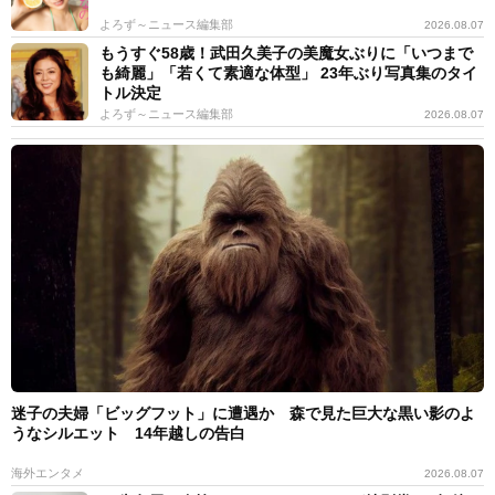
よろず～ニュース編集部
2026.08.07
もうすぐ58歳！武田久美子の美魔女ぶりに「いつまで
も綺麗」「若くて素適な体型」 23年ぶり写真集のタイ
トル決定
よろず～ニュース編集部
2026.08.07
迷子の夫婦「ビッグフット」に遭遇か 森で見た巨大な黒い影のよ
うなシルエット 14年越しの告白
海外エンタメ
2026.08.07