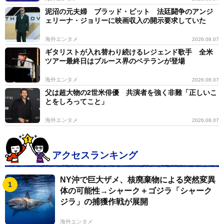
泥沼の元夫婦 ブラッド・ピット 法廷闘争のアンジ
ェリーナ・ジョリーに映画収入の開示要求していた
海外エンタメ
2026.08.07
ギタリストが入れ替わり続けるレジェンド歌手 全米
ツアー最終日はブルース界のベテランが登場
海外エンタメ
2026.08.07
父は超大物の2世米俳優 共演者を強く非難「正しいこ
とをしろってこと」
海外エンタメ
2026.08.07
アクセスランキング
NY沖で巨大ザメ、核廃棄物による突然変異
体の可能性→シャーク＋ゴジラ「シャーク
ジラ」の捕獲作戦が展開
海外エンタメ