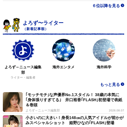
６位以降を見る
よろず〜ライター
（新着記事順）
よろず～ニュース編集
海外エンタメ
海外科学
部
ライター・編集者
もっと見る
｢モッチモチ｣な声優界No.1スタイル！ 38歳の本気に
｢身体張りすぎてる｣ 井口裕香｢FLASH｣初登場で表紙
＆巻頭
よろず～ニュース編集部
2026.08.07
小さいのに大きい！身長148㎝の人気アイドルが前かが
みスペシャルショット 姫野ひなの｢FLASH｣登場