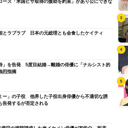
ローズ「米国ビザ取得の援助を約束」があり公にできな
相とラブラブ 日本の元総理とも会食したケイティ
待」を告発 5度目結婚→離婚の俳優に「ナルシスト的
強烈指摘
ミー」の子役 他界した子役出身俳優から不適切な誘
も告発するが否定される