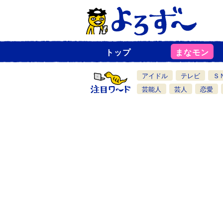
トップ
まなモン
ニ
ュ
ー
アイドル
テレビ
Ｓ
ス
一
芸能人
芸人
恋愛
覧