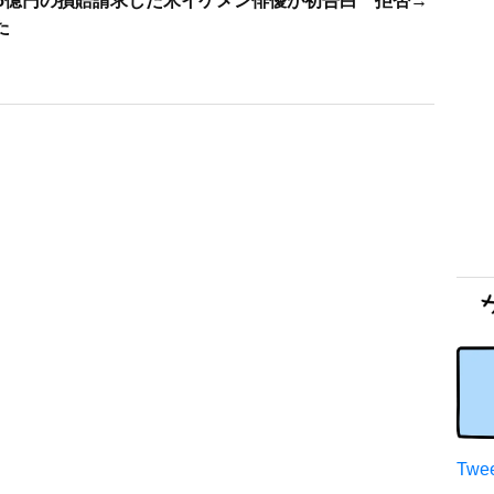
85億円の損賠請求した米イケメン俳優が初告白 拒否→
た
Twee