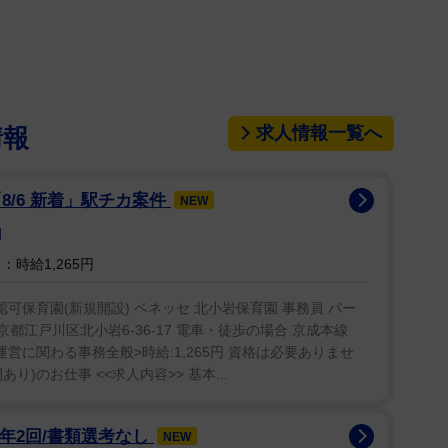
員当て書きなので、無理も少ないかな」と語る。
面識のない女たちが、全員「ここに車での記憶」を
らずにいる。その中で真犯人を捜すが…。「とにかく
場のいたるところに仕掛けがある。何度でも足を運ん
求人情報一覧へ
情報
。
8/6 新着」駅チカ案件
NEW
芸術劇場シアター・ドラマシティ、東京公演は6月17
園
時給1,265円
認可保育園(新規開設) ベネッセ 北小岩保育園 事務員 パー
都江戸川区北小岩6-36-17 電車・徒歩の場合 京成本線
運営に関わる事務全般>時給:1,265円 資格は必要ありませ
間あり)のお仕事 <<求人内容>> 基本...
与年2回/書類選考なし
NEW