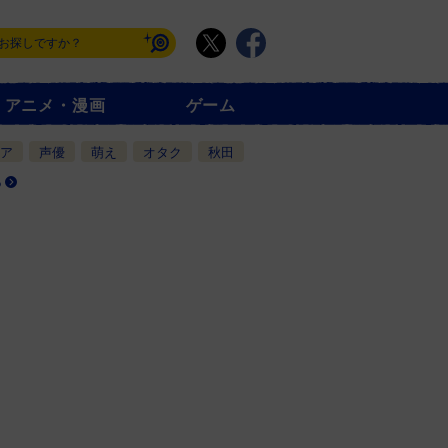
アニメ・漫画
ゲーム
ア
声優
萌え
オタク
秋田
る