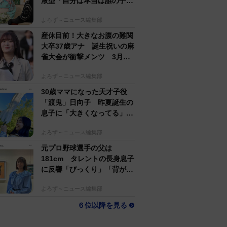
液型「自分は本当は誰の子
か」【徹子の部屋】
よろず～ニュース編集部
産休目前！大きなお腹の難関
大卒37歳アナ 誕生祝いの麻
雀大会が衝撃メンツ 3月に
結婚＆妊娠発表
よろず～ニュース編集部
30歳ママになった天才子役
「渡鬼」日向子 昨夏誕生の
息子に「大きくなってる」愛
らしい姿に反響
よろず～ニュース編集部
元プロ野球選手の父は
181cm タレントの長身息子
に反響「びっくり」「背が高
すぎる」母162cm 姉は声優
よろず～ニュース編集部
６位以降を見る