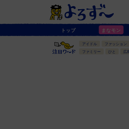
トップ
まなモン
ニ
ュ
ー
アイドル
ファッション
ス
一
ファミリー
ひと
広
覧