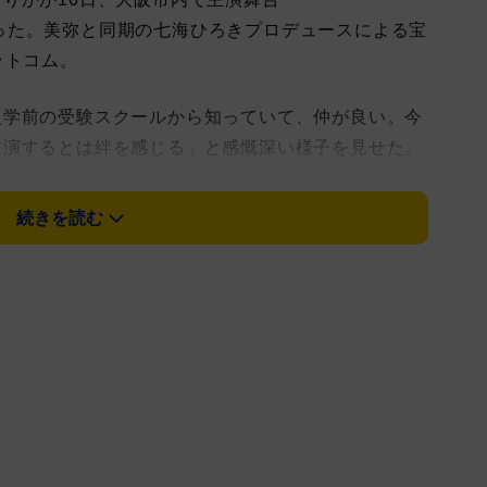
見を行った。美弥と同期の七海ひろきプロデュースによる宝
ットコム。
学前の受験スクールから知っていて、仲が良い。今
主演するとは絆を感じる」と感慨深い様子を見せた。
とにかく声がよく通る。すごく懐かしい」と笑う。
続きを読む
笑いも披露する。「宝塚でもコメディはやってきた
もあった。そんなときはネタ帳を持ち歩いてました」
宴会が開かれるんですが、私は『アダムスファミリ
リー』を結成して、毎回ネタを披露してたんです」と
」と宣言した。
海乃美月のトップ娘役2人をはじめ、元宙組の緒月
組娘役の野々花ひまり、元月組の千海華蘭、元花組の
美弥、七海も含め9人中6人が男役だったが「みんな