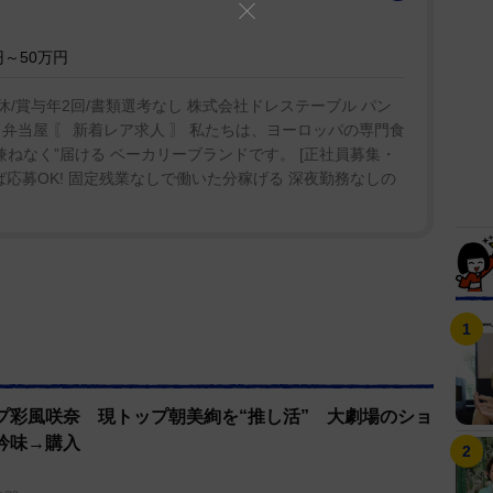
～50万円
休/賞与年2回/書類選考なし 株式会社ドレステーブル パン
弁当屋 〖 新着レア求人 〗 私たちは、ヨーロッパの専門食
兼ねなく”届ける ベーカリーブランドです。 [正社員募集・
ば応募OK! 固定残業なしで働いた分稼げる 深夜勤務なしの
プ彩風咲奈 現トップ朝美絢を“推し活” 大劇場のショ
吟味→購入