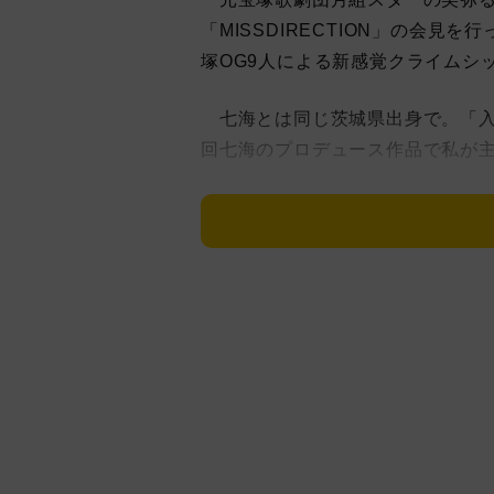
「MISSDIRECTION」の会
塚OG9人による新感覚クライムシ
七海とは同じ茨城県出身で。「入
回七海のプロデュース作品で私が
稽古場は「卒業生ばかりなんで、
今回はシットコムでは体を張った
し、日替わりネタを任されること
と振り返る。さらに「公演後には
ー』をもじった『アダルトファミ
懐かしみ、「今回も体を張ります
出演は、元星組の妃海風、元月組
遠麻、元花組の帆純まひろ、元雪
羽立光来と5組が揃った。在団中は