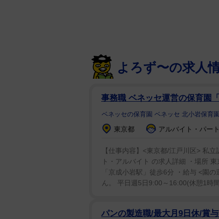
ナチュラルに変わった。自然。全
物語はとあるバーで目を覚ました
失い、なぜ集められたのかがわか
仕掛けが多い。伏線もあるし、劇
よろず〜の求人
でいただければ」とアピールした
事務職 ベネッセ運営の保育園「
大阪公演は5月28～31日・梅田
～21日・シアターH。
ベネッセの保育園 ベネッセ 北小岩保育
東京都
アルバイト・パート：
【仕事内容】<東京都/江戸川区> 私立
ト・アルバイト の求人詳細 ・場所 東京
「京成小岩駅」徒歩6分 ・給与 <園の
ん。 平日週5日9:00～16:00(休憩1時
パンの製造職/最大月9日休/賞