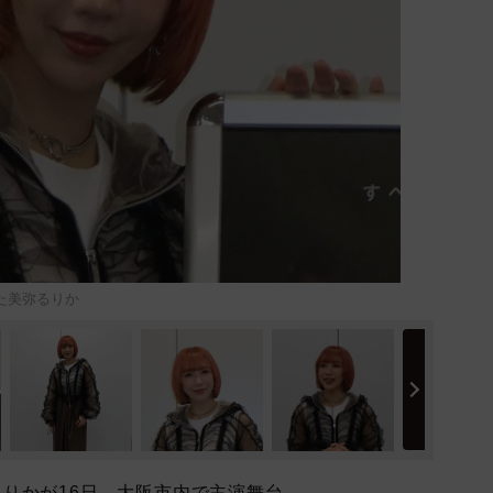
った美弥るりか
りかが16日、大阪市内で主演舞台