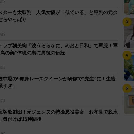
集部
スターも太鼓判 人気女優が「似ている」と評判の元タ
だらやっぱり
集部
トップ朝美絢「波うららかに、めおと日和」で軍服！軍
至高の美”体現の裏に男役の伝統
集部
校中退の9頭身レースクイーンが研修で“先生”に！生徒
麗すぎ」
集部
宝塚歌劇団！元ジェンヌの特撮悪役美女 お花見で脱水
→気付けば16時間後
集部