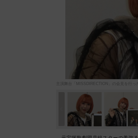
主演舞台「MISSDIRECTION」の会見を行
元宝塚歌劇団月組スターの美弥る