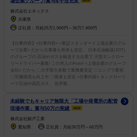
場企業グループ/賞与&手当充実
NEW
学ツアーも申込が殺到して大人気だったという。これか
株式会社エネックス
ら豊臣兄弟ゆかりの城は他にも登場する予定で、長浜城
兵庫県
をはじめ、竹田城、姫路城、和歌山城、郡山城が予想さ
正社員：月給25万1,900円～30万7,400円
れる。今後、他地域でもドラマに登場する各城が注目を
集めそうだ。
【仕事内容】<仕事内容> <東証スタンダード上場企業のグル
ープ企業> だから仕事量も将来も安定。 日本石油輸送(JOT)
のグループの 石油やガスを輸送する企業で 大型タンクロー
前述の5城でも例年とは比較にならない程、早くも観
リードライバー募集! この求人のPoint! <上場企業のグループ
光客が急増中。そんな中、GW直前4月18日に、豊臣兄弟
会社> だから 〇大手取引多数で業務量安定 〇コンプラ重視
ゆかりの6城の和紙製御城印が同時発売される。6城の御
〇労働環境も向上中 〇将来も安定 <仕事内容> タンクローリ
城印をスタンプラリー的に買い集め、6枚を並べると大
ーで石油や高圧ガス、 化学製...
きな一枚絵が完成する。
未経験でもキャリア無限大「工場や発電所の配管
監修は、これまで幾つものNHK大河ドラマの時代考証
現場作業」賞与50万の実績
NEW
を担った小和田哲男静岡大学名誉教授。企画の始まりは
株式会社鯖戸工業
大河「豊臣兄弟！」をキッカケに地元に来てもらいたい
愛知県
正社員：月給30万円～60万円
という地域おこしから、全国6カ所の熱き地元民が手を