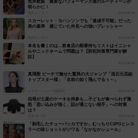
気米歌姫 重要なパフォーマンス後のルーティーンが
明らかに！
海外エンタメ
2026.08.09
スカーレット・ヨハンソンでも「達成不可能」だった
美の基準 感じていた外見への強いプレッシャー
海外エンタメ
2026.08.09
本名を書くのは…飲食店の順番待ちリストはイニシャ
ルやニックネームで問題は？【防犯対策専門家が解
説】
2026.08.09
真飛聖 ビーチで魅せた驚異の大ジャンプ「流石元花組
トップスター様」「名前の如く飛んでるぅ～」
よろず～ニュース編集部
2026.08.09
伯母が土産のケーキを持参も…子どもが食べられず激
怒「思い込みが強く、話が通じない相手」への対策
は？
石原 壮一郎
2026.08.09
「剃毛したチューバッカですか」むっちりC3POとレス
ラーの珍ショットがジワる「なかなかシュール」