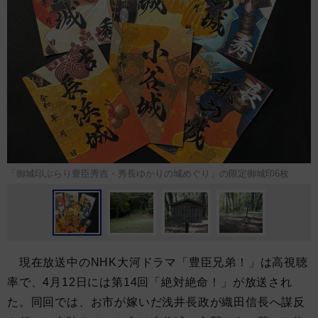
「御城印ぶらり豊臣秀吉・秀長ゆかりの城めぐり」の限定御城印6枚
現在放送中のNHK大河ドラマ「豊臣兄弟！」は高視聴
率で、4月12日には第14回「絶対絶命！」が放送され
た。同回では、お市が嫁いだ浅井長政が織田信長へ謀反