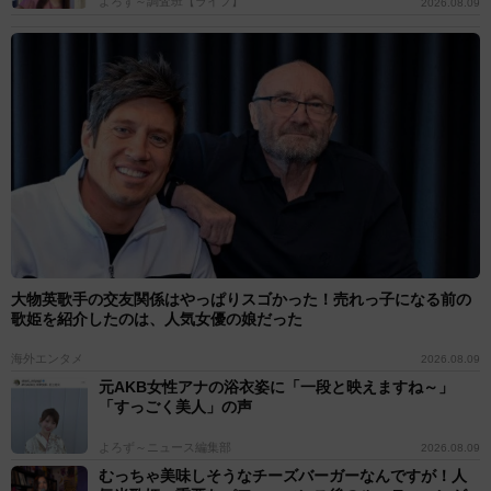
よろず～調査班【ライフ】
2026.08.09
大物英歌手の交友関係はやっぱりスゴかった！売れっ子になる前の
歌姫を紹介したのは、人気女優の娘だった
海外エンタメ
2026.08.09
元AKB女性アナの浴衣姿に「一段と映えますね～」
「すっごく美人」の声
よろず～ニュース編集部
2026.08.09
むっちゃ美味しそうなチーズバーガーなんですが！人