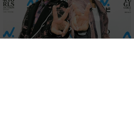
破局カップル、別れた後に｢トイストーリーも見に行きました｣フォ
ロワー443万人と230万人、活動休止時の支えも
よろず～ニュース編集部
2026.08.08
「ジュラシック・ワールド」新作を降板 前作は世界
興収1376億円超、ギャレス・エドワーズ監督
海外エンタメ
2026.08.08
合計金額は軽く億超え！マイバッハ、ベントレー、ゲ
レンデ、ポルシェ ユージの愛車ナンバーすべて「8」
ならび
よろず～ニュース編集部
2026.08.08
ライブ当日の朝、娘を緊急救命室に搬送！初マジソ
ン・スクエア・ガーデン公演は大騒動だったヒラリ
ー・ダフ