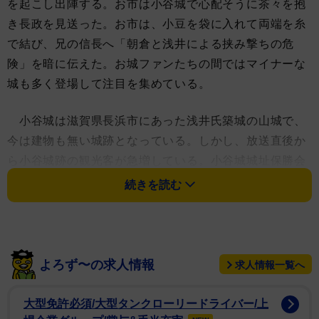
を起こし出陣する。お市は小谷城で心配そうに茶々を抱
き長政を見送った。お市は、小豆を袋に入れて両端を糸
で結び、兄の信長へ「朝倉と浅井による挟み撃ちの危
険」を暗に伝えた。お城ファンたちの間ではマイナーな
城も多く登場して注目を集めている。
小谷城は滋賀県長浜市にあった浅井氏築城の山城で、
今は建物も無い城跡となっている。しかし、放送直後か
ら小谷城跡の観光客が急増している。小谷城城址保勝会
理事の中谷さんは「ドラマ豊臣兄弟に小谷城が出てか
続きを読む
ら、4月の土日は前年の同時期より観光客が感覚では3倍
以上訪れている。GW前にこんなにお客さんが来るのは
異例中の異例。小谷城の語り部ガイドをしている時、北
海道、九州、四国からのお客さんもいて大変驚いた」と
よろず〜の求人情報
求人情報一覧へ
語る。
大型免許必須/大型タンクローリードライバー/上
小谷城の目前にあり、秀吉が陣を置いた虎御前山城見