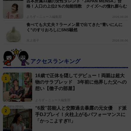
吉本所属33歳の女性タレント「JAPAN MENSA」合
格！人口の上位2％の知能指数 クイズへの憧れ膨らむ
よろず～ニュース編集部
2026.08.06
食べても大丈夫？ラーメン屋で出てきた“青いにんに
く"のすりおろしにSNS騒然
水上侑子
2026.08.06
アクセスランキング
16歳で正体を隠してデビュー！両親は超大
物のサラブレッド 3年前に他界した父への
想い【徹子の部屋】
よろず～ニュース編集部
“6股”芸能人と交際過去暴露の元女優 ド派
手DJプレイ！火柱上がるパフォーマンスに
「かっこよすぎ!!」