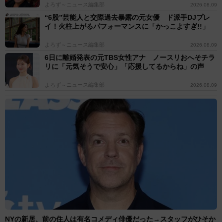
よろず～ニュース編集部
2026.08.09
“6股”芸能人と交際過去暴露の元女優 ド派手DJプレ
イ！火柱上がるパフォーマンスに「かっこよすぎ!!」
よろず～ニュース編集部
2026.08.09
6日に離婚発表の元TBS女性アナ ノースリおへそチラ
リに「元気そうで安心」「応援してるからね」の声
よろず～ニュース編集部
2026.08.09
NYの新居、前の住人は有名コメディ俳優だった→スタッフがひそか