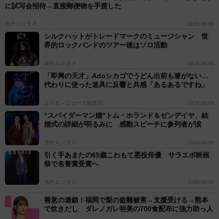
に試写会招待→直接郵便物を手渡した
海外エンタメ
2026.08.09
シルクハットがトレードマークのミュージシャン 世
界的ロックバンドのツアー後はソロ活動
海外エンタメ
2026.08.09
「即興の天才」Adoシカゴでうどん出前も箸がない…
代わりに使った道具に反響と共感「あるあるですね」
よろず～ニュース編集部
2026.08.09
“スパイダーマン婚”トム・ホランド＆ゼンデイヤ、結
婚式の詳細が明るみに 感動スピーチに参列者が涙
海外エンタメ
2026.08.09
引く手あまたの65歳こわもて悪役俳優 サラエボ映画
祭で名誉賞受賞へ
海外エンタメ
2026.08.09
善意の連鎖！福岡で梨の盗難被害→支援受ける→熊本
で炊きだし ダレノガレ明美の700食配布に強力助っ人