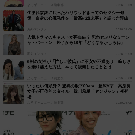
よろず～ニュース編集部
2026.08.09
生まれ故郷に戻ったハリウッドきってのセクシー俳
優 自身の心臓発作を「最高の出来事」と語った理由
海外エンタメ
2026.08.09
人気ドラマのキャストが再集結？ 思わせぶりなミーシ
ャ・バートン 終了から10年「どうなるかしらね」
海外エンタメ
2026.08.09
6割の女性が「忙しい彼氏」に不安や不満あり 寂しさ
を乗り越えた方法、やって後悔したこととは
よろず～ニュース調査班
2026.08.09
いったい何頭身？ 驚異の股下90cm 超深V字 高身長
女子が圧倒的スタイル 緑川希星「ヤンジャン」初登
場
よろず～ニュース編集部
2026.08.08