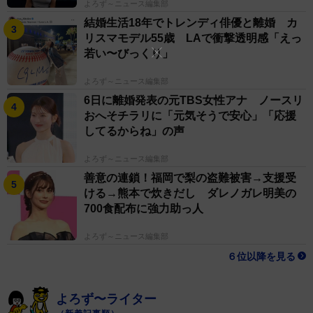
よろず～ニュース編集部
結婚生活18年でトレンディ俳優と離婚 カ
リスマモデル55歳 LAで衝撃透明感「えっ
若い〜びっくり」
よろず～ニュース編集部
6日に離婚発表の元TBS女性アナ ノースリ
おへそチラリに「元気そうで安心」「応援
してるからね」の声
よろず～ニュース編集部
善意の連鎖！福岡で梨の盗難被害→支援受
ける→熊本で炊きだし ダレノガレ明美の
700食配布に強力助っ人
よろず～ニュース編集部
６位以降を見る
よろず〜ライター