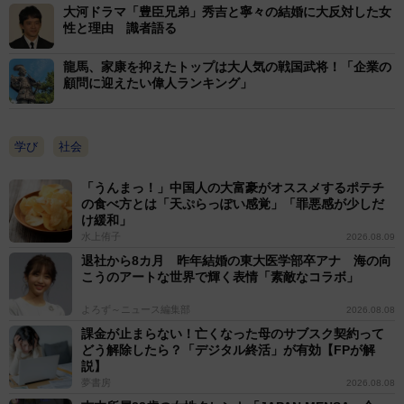
大河ドラマ「豊臣兄弟」秀吉と寧々の結婚に大反対した女
性と理由 識者語る
龍馬、家康を抑えたトップは大人気の戦国武将！「企業の
顧問に迎えたい偉人ランキング」
学び
社会
「うんまっ！」中国人の大富豪がオススメするポテチ
の食べ方とは「天ぷらっぽい感覚」「罪悪感が少しだ
け緩和」
水上侑子
2026.08.09
退社から8カ月 昨年結婚の東大医学部卒アナ 海の向
こうのアートな世界で輝く表情「素敵なコラボ」
よろず～ニュース編集部
2026.08.08
課金が止まらない！亡くなった母のサブスク契約って
どう解除したら？「デジタル終活」が有効【FPが解
説】
夢書房
2026.08.08