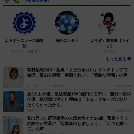
（新着記事順）
よろず～ニュース編集
海外エンタメ
よろず～調査班【ライ
部
フ】
ライター・編集者
ライター
もっと見る
有村架純の姉・藍里「また行きたい」タンクトップで
金沢、富山を満喫「横顔きれい」「素敵な時間」の声
よろず～ニュース編集部
2026.08.09
兄3人も俳優、娘は資産1500億円のモデル 芸能一家の
俳優、絶頂期に消えた理由は「トム・クルーズになり
たくなかったから」
海外エンタメ
2026.08.09
父は元プロ野球選手の人気女性アナ26歳 素足チラリ
の鮮やか衣装に「写真集出しましょう」「いつも輝い
て」の声