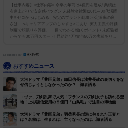
繋ぎ一緒に盛り上げようとなったから。
【仕事内容】<仕事内容> 今季の年商は4億円を達成! 業績は
右肩上がりで安定感バツグン 未経験者歓迎!20代～30代活躍
中!/ ゼロからはじめる、安定のプラント勤務 >>定着率の良
今年のGWや夏休みの旅行で、秀吉や秀長の気分で北
さは… <キャリアアップのしやすさ>にあり! 実力主義の評価
近江攻め、中国攻め、紀州攻めと城跡を攻略し、楽しむ
制度で頑張りを評価。 一目でわかる!働くポイント/ 未経験者
のもいいかもしれない。「御城印ぶらり豊臣秀吉・秀長
からでも30万円スタート! 昇給約4万/賞与50万の実績あり...
ゆかりの城めぐり」と題した御城印企画は、2027年5月
31日までの期間限定で実施される。
Sponsored by
おすすめニュース
この期間限定御城印の頒布所は、小谷城御城印が小谷
城戦国歴史資料館(滋賀県長浜市)、長浜城が河毛駅コミ
大河ドラマ「豊臣兄弟」織田信長は浅井長政の裏切りをな
ュニティハウス(同 長浜市)、和歌山城が和歌山城お天守
ぜ信じようとしなかったのか？ 識者語る
茶屋(和歌山県和歌山市)、姫路城が姫路城西の丸茶店(兵
エヴァ、刀剣乱舞で人気！フランスの刀剣女子も訪れる聖
庫県姫路市)、竹田城が観光案内所情報館天空の城(兵庫
地！上杉謙信愛用の５億円「山鳥毛」で注目の博物館
県朝来市)、郡山城が啓林堂書店郡山店(奈良県大和郡山
大河ドラマ「豊臣兄弟」羽柴秀長の謎に包まれた正妻と
市)が頒布所となっている。御城印1枚500円（税込）。
は？名前は、生まれは、亡くなったのは…識者語る