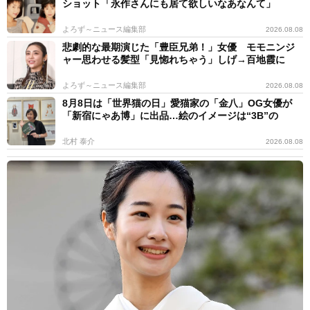
ショット「永作さんにも居て欲しいなあなんて」
よろず～ニュース編集部
2026.08.08
悲劇的な最期演じた「豊臣兄弟！」女優 モモニンジ
ャー思わせる髪型「見惚れちゃう」しげ→百地霞に
よろず～ニュース編集部
2026.08.08
8月8日は「世界猫の日」愛猫家の「金八」OG女優が
「新宿にゃあ博」に出品…絵のイメージは“3B”の
北村 泰介
2026.08.08