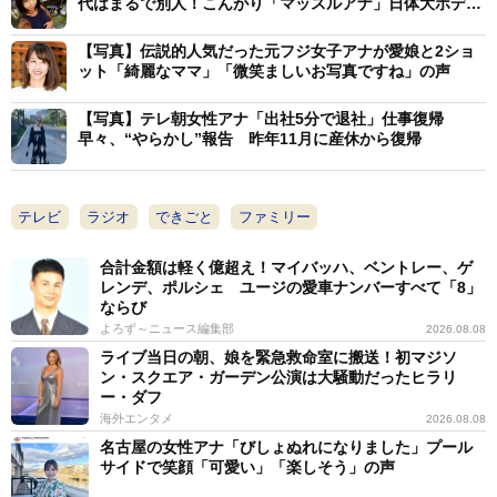
代はまるで別人！こんがり「マッスルアナ」日体大ボディ
ビル部出身
【写真】伝説的人気だった元フジ女子アナが愛娘と2ショ
ット「綺麗なママ」「微笑ましいお写真ですね」の声
【写真】テレ朝女性アナ「出社5分で退社」仕事復帰
早々、“やらかし”報告 昨年11月に産休から復帰
テレビ
ラジオ
できごと
ファミリー
合計金額は軽く億超え！マイバッハ、ベントレー、ゲ
レンデ、ポルシェ ユージの愛車ナンバーすべて「8」
ならび
よろず～ニュース編集部
2026.08.08
ライブ当日の朝、娘を緊急救命室に搬送！初マジソ
ン・スクエア・ガーデン公演は大騒動だったヒラリ
ー・ダフ
海外エンタメ
2026.08.08
名古屋の女性アナ「びしょぬれになりました」プール
サイドで笑顔「可愛い」「楽しそう」の声