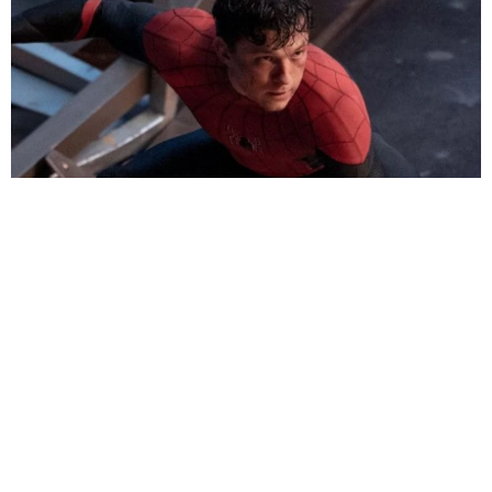
「スパイダーマン」旋風やまず 公開わずか1週間で「トイ・ストー
リー5」抜いた 世界興収首位に
海外エンタメ
2026.08.07
公演を「人事上の問題」で直前キャンセル ビジュア
ルでも魅せる米ロックバンド 詳細は明かされず
海外エンタメ
2026.08.07
名門大でミスキャンパスのTBS「サンモニ」アナ 夜
の街でオフショット公開→「ノースリーブ、細〜、可
愛い」
よろず～ニュース編集部
2026.08.07
泥沼の元夫婦 ブラッド・ピット 法廷闘争のアンジ