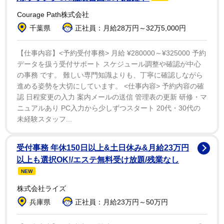
また、「インスタのDMやXでも、たくさんのお祝いコ
Courage Path株式会社
メントありがとうございます！お仕事を通してみなさま
千葉県
正社員：月給28万円～32万5,000円
に恩返しできるよう頑張りますので！引き続きよろしく
お願いします」と記し、「そして、両親へ 産んでくれ
【仕事内容】<予約受付事務> 月給 ¥280000～¥325000 予約
てありがとう!!」と締めくくった。
データを扱う受付サポート スケジュール調整や確認が中心
の事務 です。 難しい専門知識よりも、丁寧に確認しながら
進める姿勢を大切にしています。 <仕事内容> 予約内容の確
吉田アナは成城大卒業後、2011年4月にTBSに入社。
認 日程変更の入力 案内メールの送信 管理表の更新 研修・マ
19年1月で退社しフリーに。プライベートでは16年10月
ニュアルあり PC入力から少しずつスタート 20代・30代の
に一般男性と結婚。18年5月に長女を、20年12月に長男
未経験スタッフ...
を出産したことを報告している。
受付事務 年休150日以上&土日休み&月給23万円
フォロワーからは「愛を感じる」「素敵な一年をお過
以上も選択OK!/エステ無料受け放題/残業なし
ごし下さい」「お誕生日おめでとうございます」などの
NEW
声が寄せられた。
株式会社ライズ
兵庫県
正社員：月給23万円～50万円