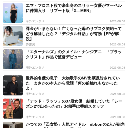
エマ・フロスト役で豪出身のスリラー女優がマーベル
に仲間入り リブート版「X―MEN」
海外エンタメ
2026.08.08
課金が止まらない！亡くなった母のサブスク契約って
どう解除したら？「デジタル終活」が有効【FPが解
説】
夢書房
2026.08.08
「エターナルズ」のクメイル・ナンジアニ 「ブラッ
クリスト」作品で監督デビュー
海外エンタメ
2026.08.08
世界的名優の息子 大物歌手のMV出演反対されてい
た まさかの本人から電話「何の前触れもなかった
よ」
海外エンタメ
2026.08.08
「テッド・ラッソ」の37歳女優 結婚していた「シー
ズン2で出会ったの」お相手は番組スタッフ
海外エンタメ
2026.08.08
かつての「乙女塾」人気アイドル ribbonの2人が街角