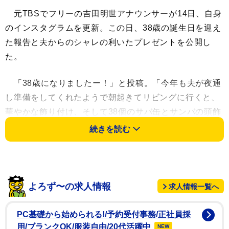
元TBSでフリーの吉田明世アナウンサーが14日、自身
のインスタグラムを更新。この日、38歳の誕生日を迎え
た報告と夫からのシャレの利いたプレゼントを公開し
た。
「38歳になりましたー！」と投稿。「今年も夫が夜通
し準備をしてくれたようで朝起きてリビングに行くと、
華やかな飾り付け、そして38個のサバ缶とサンバの頭飾
りが置いてありました」とつづり、「38」の数字にちな
続きを読む
んだサンバで使用するド派手な羽根飾りをかぶり、山積
みのサバ缶38個との写真を掲載した。
続けて「サバ缶の賞味期限を確認したら2029年まで美
よろず〜の求人情報
求人情報一覧へ
味しくいただけるようで、完食できそうです！サンバの
頭飾りは、、うん、大切にしまっておきます」とした。
PC基礎から始められる!/予約受付事務/正社員採
用/ブランクOK/服装自由/20代活躍中
NEW