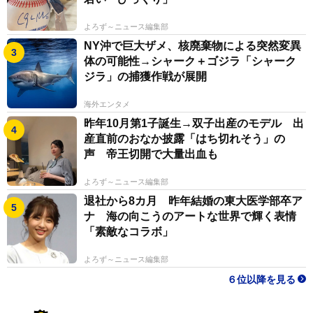
よろず～ニュース編集部
NY沖で巨大ザメ、核廃棄物による突然変異
体の可能性→シャーク＋ゴジラ「シャーク
ジラ」の捕獲作戦が展開
海外エンタメ
昨年10月第1子誕生→双子出産のモデル 出
産直前のおなか披露「はち切れそう」の
声 帝王切開で大量出血も
よろず～ニュース編集部
退社から8カ月 昨年結婚の東大医学部卒ア
ナ 海の向こうのアートな世界で輝く表情
「素敵なコラボ」
よろず～ニュース編集部
６位以降を見る