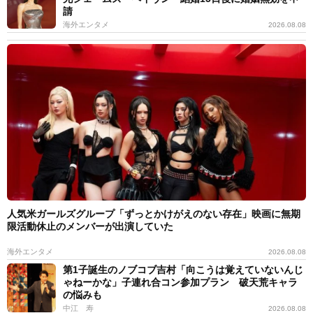
請
海外エンタメ
2026.08.08
人気米ガールズグループ「ずっとかけがえのない存在」映画に無期
限活動休止のメンバーが出演していた
海外エンタメ
2026.08.08
第1子誕生のノブコブ吉村「向こうは覚えていないんじ
ゃねーかな」子連れ合コン参加プラン 破天荒キャラ
の悩みも
中江 寿
2026.08.08