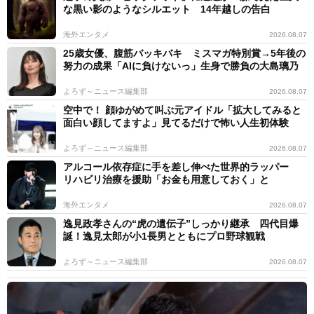
な黒い影のようなシルエット 14年越しの告白
海外エンタメ
2026.08.07
25歳女優、腹筋バッキバキ ミスマガ特別賞→5年後の
努力の成果「AIに負けないっ」生身で勝負の大島璃乃
よろず～ニュース編集部
2026.08.07
空中で！ 顔ゆがめて叫ぶ元アイドル「拡大してみると
面白い顔してますよ」見てるだけで怖い人生初体験
よろず～ニュース編集部
2026.08.07
アルコール依存症に手を差し伸べた世界的ラッパー
リハビリ治療を援助「お金も用意しておく」と
海外エンタメ
2026.08.07
逸見政孝さんの“虎の遺伝子”しっかり継承 四代目爆
誕！逸見太郎が小1長男とともにプロ野球観戦
よろず～ニュース編集部
2026.08.07