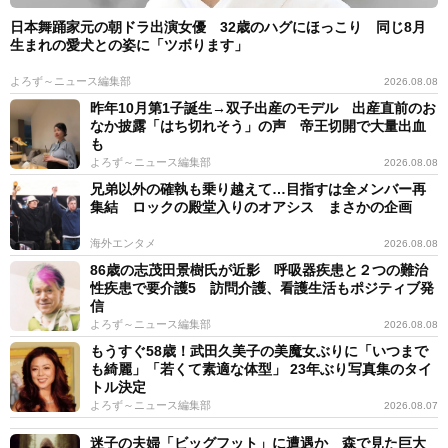
日本舞踊家元の朝ドラ出演女優 32歳のハグにほっこり 同じ8月
生まれの愛犬との姿に「ツボります」
よろず～ニュース編集部
2026.08.08
昨年10月第1子誕生→双子出産のモデル 出産直前のお
なか披露「はち切れそう」の声 帝王切開で大量出血
も
よろず～ニュース編集部
2026.08.08
兄弟以外の確執も乗り越えて…目指すは全メンバー再
集結 ロックの殿堂入りのオアシス まさかの企画
海外エンタメ
2026.08.08
86歳の志茂田景樹氏が近影 呼吸器疾患と２つの難治
性疾患で要介護5 訪問介護、看護生活もポジティブ発
信
よろず～ニュース編集部
2026.08.08
もうすぐ58歳！武田久美子の美魔女ぶりに「いつまで
も綺麗」「若くて素適な体型」 23年ぶり写真集のタイ
トル決定
よろず～ニュース編集部
2026.08.07
迷子の夫婦「ビッグフット」に遭遇か 森で見た巨大