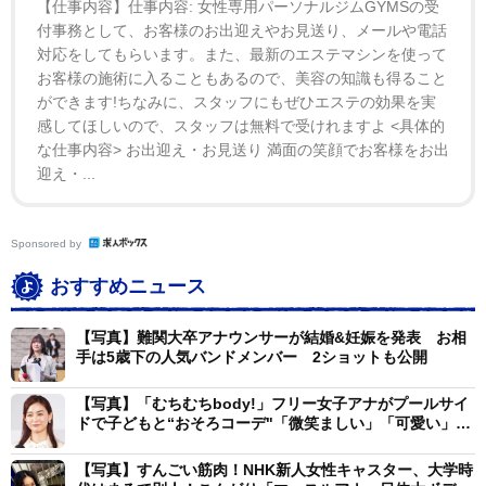
【仕事内容】仕事内容: 女性専用パーソナルジムGYMSの受
付事務として、お客様のお出迎えやお見送り、メールや電話
対応をしてもらいます。また、最新のエステマシンを使って
お客様の施術に入ることもあるので、美容の知識も得ること
ができます!ちなみに、スタッフにもぜひエステの効果を実
感してほしいので、スタッフは無料で受けれますよ <具体的
な仕事内容> お出迎え・お見送り 満面の笑顔でお客様をお出
迎え・...
Sponsored by
おすすめニュース
【写真】難関大卒アナウンサーが結婚&妊娠を発表 お相
手は5歳下の人気バンドメンバー 2ショットも公開
【写真】「むちむちbody!」フリー女子アナがプールサイ
ドで子どもと“おそろコーデ"「微笑ましい」「可愛い」の
声
【写真】すんごい筋肉！NHK新人女性キャスター、大学時