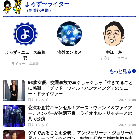
よろず〜ライター
（新着記事順）
よろず～ニュース編集
海外エンタメ
中江 寿
部
よろず～ニュース
ライター・編集者
もっと見る
56歳女優、交通事故で車ぐしゃぐしゃ「生きてること
に感謝」「グッド・ウィル・ハンティング」のミニ
ー・ドライヴァー
海外エンタメ
2026.08.08
公演を直前キャンセル！アース・ウィンド＆ファイア
ー、メンバーが体調不良 ライオネル・リッチーとの
共同公演
海外エンタメ
2026.08.08
ゲイであることを公表 、アンジェリーナ・ジョリーの
兄ジェームズ・ヘイヴン 結婚15日後に婚姻無効を申