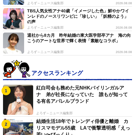
よろず～ニュース編集部
2026.08.08
TBS人気女性アナ40歳「イメージした色」鮮やかワイ
ンレドのノースリワンピに「珍しい」「妖精のよう」
の声
よろず～ニュース編集部
2026.08.08
退社から8カ月 昨年結婚の東大医学部卒アナ 海の向
こうのアートな世界で輝く表情「素敵なコラボ」
よろず～ニュース編集部
2026.08.08
アクセスランキング
紅白司会も務めた元NHKバイリンガルア
ナ 弟が社長になっていた 誰もが知って
る有名アパレルブランド
よろず～ニュース編集部
結婚生活18年でトレンディ俳優と離婚 カ
リスマモデル55歳 LAで衝撃透明感「えっ
若い〜びっくり」