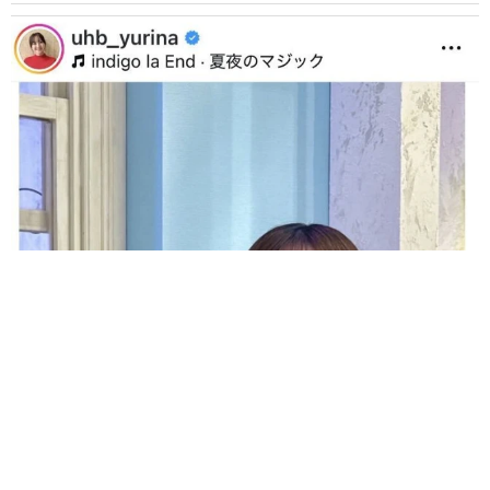
父は元プロ野球選手の人気女性アナ26歳 素足チラリの鮮やか衣装
に「写真集出しましょう」「いつも輝いて」の声
よろず～調査班【ライフ】
2026.08.09
大物英歌手の交友関係はやっぱりスゴかった！売れっ
子になる前の歌姫を紹介したのは、人気女優の娘だっ
た
海外エンタメ
2026.08.09
元AKB女性アナの浴衣姿に「一段と映えますね～」
「すっごく美人」の声