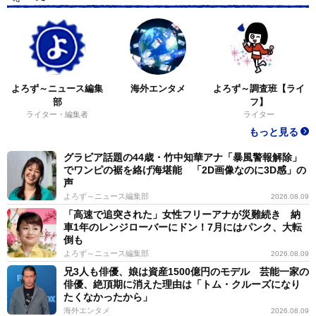
よろず～ニュース編集
海外エンタメ
よろず～調査班【ライ
部
フ】
ライター・編集者
ライター
もっと見る
グラビア話題の44歳・竹中知華アナ「暴風警報解除」
でワンピの裾を絡げ海堪能 「2D画像なのに3D感」の
声
よろず～ニュース編集部
2026.08.09
「高速で追突された」女性フリーアナが災難続き 納
車1年のレンジローバーにドン！7月にはパンク、大転
倒も
よろず～ニュース編集部
2026.08.09
兄3人も俳優、娘は資産1500億円のモデル 芸能一家の
俳優、絶頂期に消えた理由は「トム・クルーズになり
たくなかったから」
海外エンタメ
2026.08.09