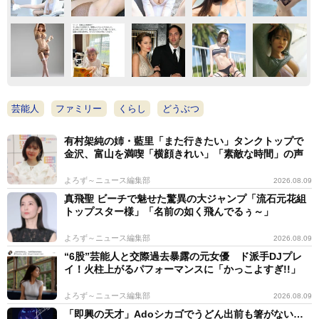
芸能人
ファミリー
くらし
どうぶつ
有村架純の姉・藍里「また行きたい」タンクトップで
金沢、富山を満喫「横顔きれい」「素敵な時間」の声
よろず～ニュース編集部
2026.08.09
真飛聖 ビーチで魅せた驚異の大ジャンプ「流石元花組
トップスター様」「名前の如く飛んでるぅ～」
よろず～ニュース編集部
2026.08.09
“6股”芸能人と交際過去暴露の元女優 ド派手DJプレ
イ！火柱上がるパフォーマンスに「かっこよすぎ!!」
よろず～ニュース編集部
2026.08.09
「即興の天才」Adoシカゴでうどん出前も箸がない…