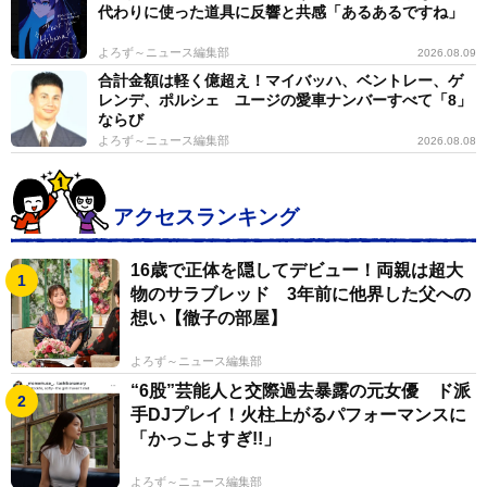
代わりに使った道具に反響と共感「あるあるですね」
よろず～ニュース編集部
2026.08.09
合計金額は軽く億超え！マイバッハ、ベントレー、ゲ
レンデ、ポルシェ ユージの愛車ナンバーすべて「8」
ならび
よろず～ニュース編集部
2026.08.08
アクセスランキング
16歳で正体を隠してデビュー！両親は超大
物のサラブレッド 3年前に他界した父への
想い【徹子の部屋】
よろず～ニュース編集部
“6股”芸能人と交際過去暴露の元女優 ド派
手DJプレイ！火柱上がるパフォーマンスに
「かっこよすぎ!!」
よろず～ニュース編集部