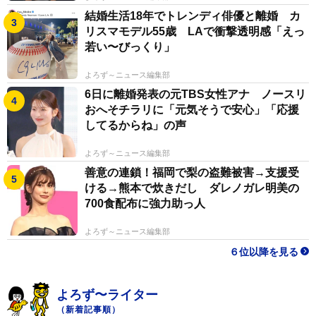
結婚生活18年でトレンディ俳優と離婚 カ
リスマモデル55歳 LAで衝撃透明感「えっ
若い〜びっくり」
よろず～ニュース編集部
6日に離婚発表の元TBS女性アナ ノースリ
おへそチラリに「元気そうで安心」「応援
してるからね」の声
よろず～ニュース編集部
善意の連鎖！福岡で梨の盗難被害→支援受
ける→熊本で炊きだし ダレノガレ明美の
700食配布に強力助っ人
よろず～ニュース編集部
６位以降を見る
よろず〜ライター
（新着記事順）