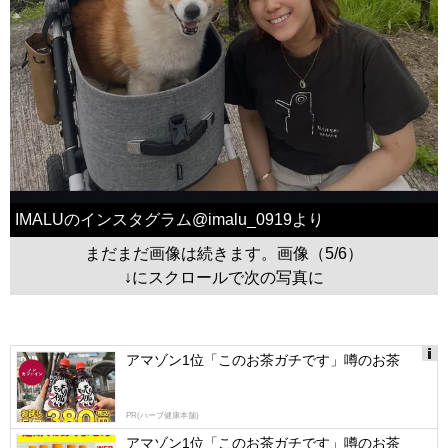
IMALUのインスタグラム@imalu_0919より
まだまだ画像は続きます。画像（5/6）
↓にスクロールで次の写真に
アマゾン1位「このお茶ガチです」噂のお茶
Ads
by
PR(ハーブ健康本舗)
logly
アマゾン1位「このお茶ガチです」噂のお茶