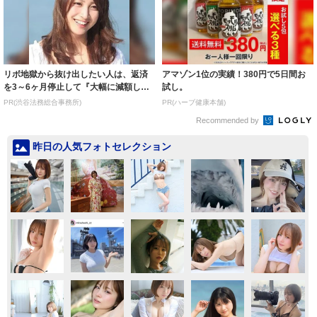
リボ地獄から抜け出したい人は、返済
アマゾン1位の実績！380円で5日間お
を3～6ヶ月停止して『大幅に減額して
試し。
から返済す...
PR(渋谷法務総合事務所)
PR(ハーブ健康本舗)
Recommended by
昨日の人気フォトセレクション