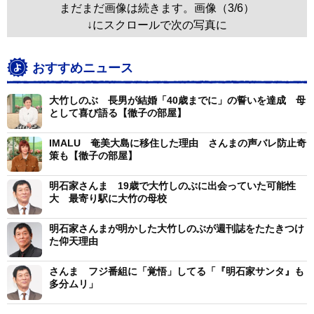
まだまだ画像は続きます。画像（3/6）
↓にスクロールで次の写真に
おすすめニュース
大竹しのぶ 長男が結婚「40歳までに」の誓いを達成 母
として喜び語る【徹子の部屋】
IMALU 奄美大島に移住した理由 さんまの声バレ防止奇
策も【徹子の部屋】
明石家さんま 19歳で大竹しのぶに出会っていた可能性
大 最寄り駅に大竹の母校
明石家さんまが明かした大竹しのぶが週刊誌をたたきつけ
た仰天理由
さんま フジ番組に「覚悟」してる「『明石家サンタ』も
多分ムリ」