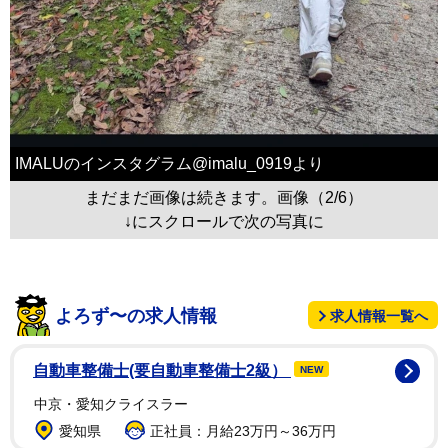
IMALUのインスタグラム@imalu_0919より
まだまだ画像は続きます。画像（2/6）
↓にスクロールで次の写真に
よろず〜の求人情報
求人情報一覧へ
自動車整備士(要自動車整備士2級）
NEW
中京・愛知クライスラー
愛知県
正社員：月給23万円～36万円