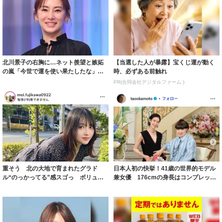
北川景子の右胸に…ネット羨望と嫉妬
【当選した人が暴露】宝くじ運が動く
の嵐「今世で運を使い果たしたな」
時、必ずある前触れ
「ガッツリ行っ...
PR(合同会社デジタルファーム )
重そう 北の大地で育まれたグラド
日本人初の快挙！41歳の世界的モデル
ル“のっかってる”感スゴっ ボリュー
兼女優 176cmの身長はコンプレック
ミー連発「ア...
スだっ...