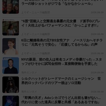
ラーの珍ショットがジワる「なかなかシュール」
よろず～ニュース編集部
2026.08.09
“6股”芸能人と交際過去暴露の元女優 ド派手DJプレ
イ！火柱上がるパフォーマンスに「かっこよすぎ!!」
よろず～ニュース編集部
2026.08.09
6日に離婚発表の元TBS女性アナ ノースリおへそチラ
リに「元気そうで安心」「応援してるからね」の声
よろず～ニュース編集部
2026.08.09
NYの新居、前の住人は有名コメディ俳優だった→スタ
ッフがひそかに試写会招待→直接郵便物を手渡した
海外エンタメ
2026.08.09
シルクハットがトレードマークのミュージシャン 世
界的ロックバンドのツアー後はソロ活動
海外エンタメ
2026.08.09
「即興の天才」Adoシカゴでうどん出前も箸がない…
代わりに使った道具に反響と共感「あるあるですね」