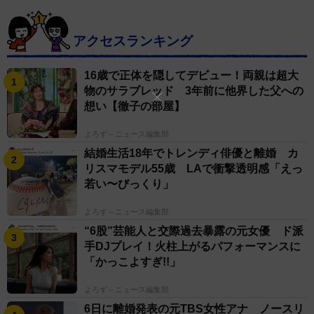
アクセスランキング
16歳で正体を隠してデビュー！両親は超大
物のサラブレッド 3年前に他界した父への
想い【徹子の部屋】
よろず～ニュース編集部
結婚生活18年でトレンディ俳優と離婚 カ
リスマモデル55歳 LAで衝撃透明感「えっ
若い〜びっくり」
よろず～ニュース編集部
“6股”芸能人と交際過去暴露の元女優 ド派
手DJプレイ！火柱上がるパフォーマンスに
「かっこよすぎ!!」
よろず～ニュース編集部
6日に離婚発表の元TBS女性アナ ノースリ