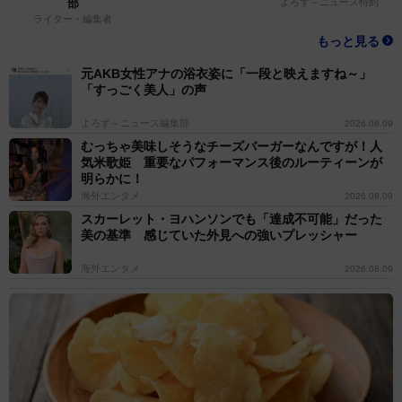
部
よろず～ニュース特約
ライター・編集者
もっと見る
元AKB女性アナの浴衣姿に「一段と映えますね～」
「すっごく美人」の声
よろず～ニュース編集部
2026.08.09
むっちゃ美味しそうなチーズバーガーなんですが！人
気米歌姫 重要なパフォーマンス後のルーティーンが
明らかに！
海外エンタメ
2026.08.09
スカーレット・ヨハンソンでも「達成不可能」だった
美の基準 感じていた外見への強いプレッシャー
海外エンタメ
2026.08.09