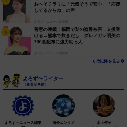
おへそチラリに「元気そうで安心」「応援
してるからね」の声
よろず～ニュース編集部
善意の連鎖！福岡で梨の盗難被害→支援受
ける→熊本で炊きだし ダレノガレ明美の
700食配布に強力助っ人
よろず～ニュース編集部
６位以降を見る
よろず〜ライター
（新着記事順）
よろず～ニュース編集
海外エンタメ
水上侑子