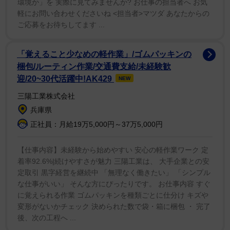
環境か」を 実際に見てみませんか? お仕事の担当者へ お気
【問題２】四文字熟語クイズです。□に入る文字は?
軽にお問い合わせくださいね <担当者>マツダ あなたからの
ご応募をお待ちしてます ...
大□□成
「覚えること少なめの軽作業」/ゴムパッキンの
大きな才能を持つ人は、成長や成功に時間がかかるもの
梱包/ルーティン作業/交通費支給/未経験歓
だという意味です。
迎/20~30代活躍中!AK429
NEW
三陽工業株式会社
兵庫県
正社員：月給19万5,000円～37万5,000円
【仕事内容】未経験から始めやすい 安心の軽作業ワーク 定
着率92.6%|続けやすさが魅力 三陽工業は、 大手企業との安
定取引 黒字経営を継続中 「無理なく働きたい」 「シンプル
な仕事がいい」 そんな方にぴったりです。 お仕事内容 すぐ
に覚えられる作業 ゴムパッキンを種類ごとに仕分け キズや
変形がないかチェック 決められた数で袋・箱に梱包 ・ 完了
後、次の工程へ ...