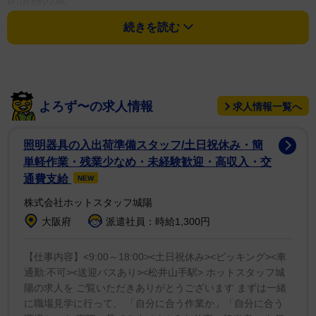
B.情熱の嵐
続きを読む
C.YOUNG MAN (Y.M.C.A.)
よろず〜の求人情報
求人情報一覧へ
照明器具の入出荷準備スタッフ/土日祝休み・簡
単軽作業・残業少なめ・未経験歓迎・高収入・交
通費支給
NEW
株式会社ホットスタッフ城陽
大阪府
派遣社員：時給1,300円
【仕事内容】<9:00～18:00><土日祝休み><ピッキング><車
1/1
通勤:不可><送迎バスあり><松井山手駅> ホットスタッフ城
陽の求人を ご覧いただきありがとうございます まずは一緒
西城秀樹さん＝2012年撮影
に職場見学に行って、 「自分に合う作業か」「自分に合う