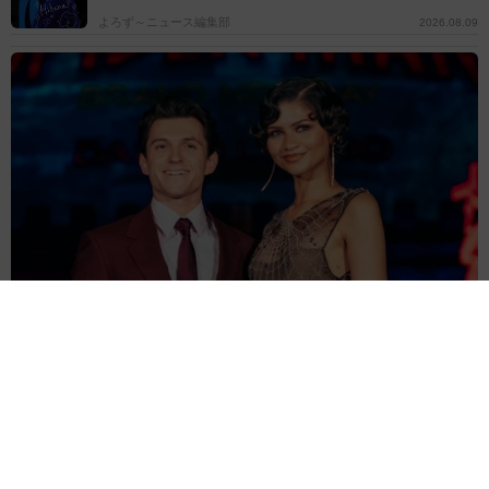
よろず～ニュース編集部
2026.08.09
“スパイダーマン婚”トム・ホランド＆ゼンデイヤ、結婚式の詳細が
明るみに 感動スピーチに参列者が涙
海外エンタメ
2026.08.09
引く手あまたの65歳こわもて悪役俳優 サラエボ映画
祭で名誉賞受賞へ
海外エンタメ
2026.08.09