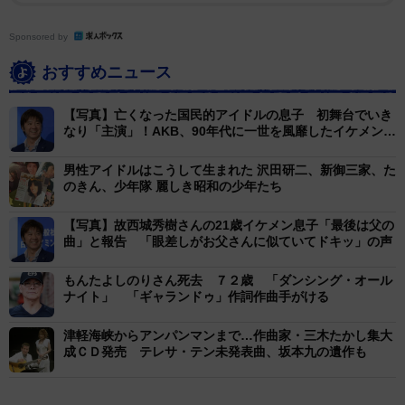
Sponsored by
おすすめニュース
【写真】亡くなった国民的アイドルの息子 初舞台でいき
なり「主演」！AKB、90年代に一世を風靡したイケメン俳
優と共演
男性アイドルはこうして生まれた 沢田研二、新御三家、た
のきん、少年隊 麗しき昭和の少年たち
【写真】故西城秀樹さんの21歳イケメン息子「最後は父の
曲」と報告 「眼差しがお父さんに似ていてドキッ」の声
もんたよしのりさん死去 ７２歳 「ダンシング・オール
ナイト」 「ギャランドゥ」作詞作曲手がける
津軽海峡からアンパンマンまで…作曲家・三木たかし集大
成ＣＤ発売 テレサ・テン未発表曲、坂本九の遺作も