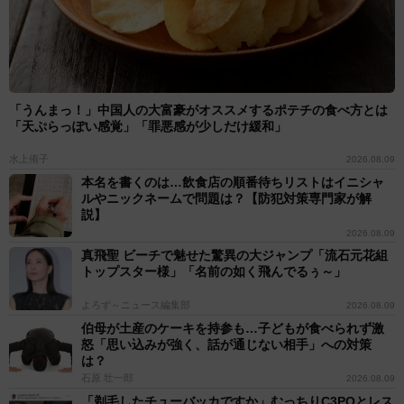
「うんまっ！」中国人の大富豪がオススメするポテチの食べ方とは
「天ぷらっぽい感覚」「罪悪感が少しだけ緩和」
水上侑子
2026.08.09
本名を書くのは…飲食店の順番待ちリストはイニシャ
ルやニックネームで問題は？【防犯対策専門家が解
説】
2026.08.09
真飛聖 ビーチで魅せた驚異の大ジャンプ「流石元花組
トップスター様」「名前の如く飛んでるぅ～」
よろず～ニュース編集部
2026.08.09
伯母が土産のケーキを持参も…子どもが食べられず激
怒「思い込みが強く、話が通じない相手」への対策
は？
石原 壮一郎
2026.08.09
「剃毛したチューバッカですか」むっちりC3POとレス