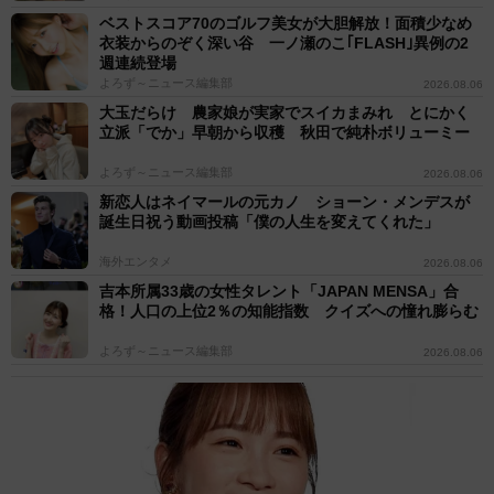
ベストスコア70のゴルフ美女が大胆解放！面積少なめ
衣装からのぞく深い谷 一ノ瀬のこ｢FLASH｣異例の2
週連続登場
よろず～ニュース編集部
2026.08.06
大玉だらけ 農家娘が実家でスイカまみれ とにかく
立派「でか」早朝から収穫 秋田で純朴ボリューミー
よろず～ニュース編集部
2026.08.06
新恋人はネイマールの元カノ ショーン・メンデスが
誕生日祝う動画投稿「僕の人生を変えてくれた」
海外エンタメ
2026.08.06
吉本所属33歳の女性タレント「JAPAN MENSA」合
格！人口の上位2％の知能指数 クイズへの憧れ膨らむ
よろず～ニュース編集部
2026.08.06