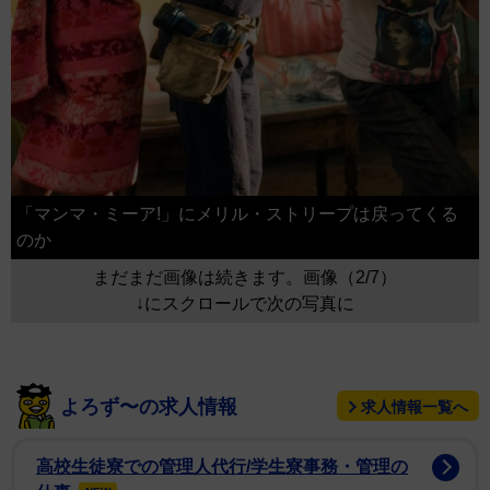
「マンマ・ミーア!」にメリル・ストリープは戻ってくる
のか
まだまだ画像は続きます。画像（2/7）
↓にスクロールで次の写真に
よろず〜の求人情報
求人情報一覧へ
高校生徒寮での管理人代行/学生寮事務・管理の