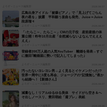
よろず～ニュース編集部
2026.08.07
広島出身アイドル「被爆ピアノ」で「見上げてごらん
夜の星を」披露 平和願う楽曲も発売、Juice＝Juice
段原瑠々
よろず～ニュース編集部
2026.08.07
「♪たらこ～、たらこ～」CMの元子役 産前産後の体
重公開！昨年10月出産「全然減らないよなんでえええ
ええ」
よろず～ニュース編集部
2026.08.07
登録者200万人超の人気YouTuber 離婚を発表→すぐ
に撤回｢離婚届に勢いで記入してしまった｣
よろず～ニュース編集部
2026.08.07
汚ったないヨレヨレ男→よく見るとイケメンだった!?
世界一周中に3度も再会、ジョージアの“記憶無し"夜か
ら結婚へ！【新婚さん】
よろず～ニュース編集部
2026.08.07
減量なし！リアルゆるゆる美体 サイドがら空き＆へ
そ出しノースリ、豊田萌絵「週プレ」表紙
よろず～ニュース編集部
2026.08.06