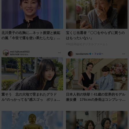
北川景子の右胸に…ネット羨望と嫉妬
宝くじ当選者「〇〇をやらずに買うの
の嵐「今世で運を使い果たしたな」
はもったいない」
「ガッツリ行っ...
PR(合同会社デジタルファーム )
重そう 北の大地で育まれたグラド
日本人初の快挙！41歳の世界的モデル
ル“のっかってる”感スゴっ ボリュー
兼女優 176cmの身長はコンプレック
ミー連発「ア...
スだっ...