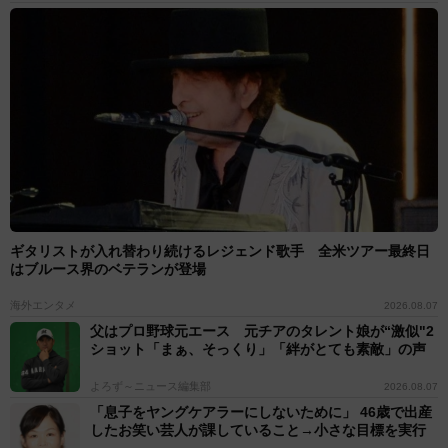
ギタリストが入れ替わり続けるレジェンド歌手 全米ツアー最終日
はブルース界のベテランが登場
海外エンタメ
2026.08.07
父はプロ野球元エース 元チアのタレント娘が“激似"2
ショット「まぁ、そっくり」「絆がとても素敵」の声
よろず～ニュース編集部
2026.08.07
「息子をヤングケアラーにしないために」 46歳で出産
したお笑い芸人が課していること→小さな目標を実行