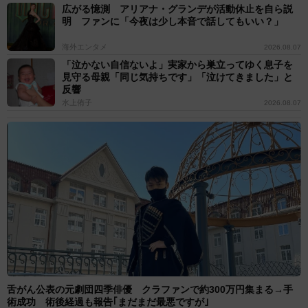
広がる憶測 アリアナ・グランデが活動休止を自ら説
明 ファンに「今夜は少し本音で話してもいい？」
海外エンタメ
2026.08.07
「泣かない自信ないよ」実家から巣立ってゆく息子を
見守る母親「同じ気持ちです」「泣けてきました」と
反響
水上侑子
2026.08.07
舌がん公表の元劇団四季俳優 クラファンで約300万円集まる→手
術成功 術後経過も報告｢まだまだ最悪ですが｣