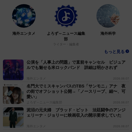
海外エンタメ
よろず～ニュース編集
海外科学
部
ライター・編集者
もっと見る
公演を「人事上の問題」で直前キャンセル ビジュア
ルでも魅せる米ロックバンド 詳細は明かされず
海外エンタメ
2026.08.07
名門大でミスキャンパスのTBS「サンモニ」アナ 夜
の街でオフショット公開→「ノースリーブ、細〜、可
愛い」
よろず～ニュース編集部
2026.08.07
泥沼の元夫婦 ブラッド・ピット 法廷闘争のアンジ
ェリーナ・ジョリーに映画収入の開示要求していた
海外エンタメ
2026.08.07