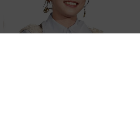
31歳2児のシンママ女優 タイ旅行満喫ショット公開「ハピローし
てきた」
よろず～ニュース編集部
2026.08.06
おそろ指輪のブランド判明 ブラッドリー・クーパー
＆ジジ・ハディッド 20歳差の2人に高まる結婚説
海外エンタメ
2026.08.06
「健康上の問題」で公演キャンセルのハリー・スタイ
ルズ 雨のメキシコで今度は転倒
海外エンタメ
2026.08.06
ブランド拡大のメーガン妃 45歳誕生日に風船抱えて
プールへダイブ サングラスにポニテでためらいなし
海外エンタメ
2026.08.06