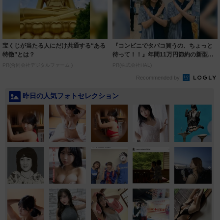
宝くじが当たる人にだけ共通する“ある
『コンビニでタバコ買うの、ちょっと
特徴”とは？
待って！！』年間11万円節約の新型タ
バコ
PR(合同会社デジタルファーム )
PR(株式会社HAL)
Recommended by
昨日の人気フォトセレクション