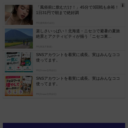
「風俗前に飲むだけ！」45分で3回戦も余裕！
1日31円で朝まで絶好調
Ads
by
PR(健商株式会社)
logly
楽しさいっぱい！北海道・ニセコで避暑の夏旅
絶景とアクティビティが揃う「ニセコ東...
PR(東急不動産)
SNSアカウントを着実に成長。実はみんなココ
使ってます。
PR(Dreaw合同会社)
SNSアカウントを着実に成長。実はみんなココ
使ってます。
PR(Dreaw合同会社)