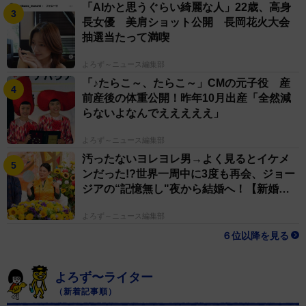
「AIかと思うぐらい綺麗な人」22歳、高身
長女優 美肩ショット公開 長岡花火大会
抽選当たって満喫
よろず～ニュース編集部
「♪たらこ～、たらこ～」CMの元子役 産
前産後の体重公開！昨年10月出産「全然減
らないよなんでえええええ」
よろず～ニュース編集部
汚ったないヨレヨレ男→よく見るとイケメ
ンだった!?世界一周中に3度も再会、ジョー
ジアの“記憶無し"夜から結婚へ！【新婚さ
ん】
よろず～ニュース編集部
６位以降を見る
よろず〜ライター
（新着記事順）