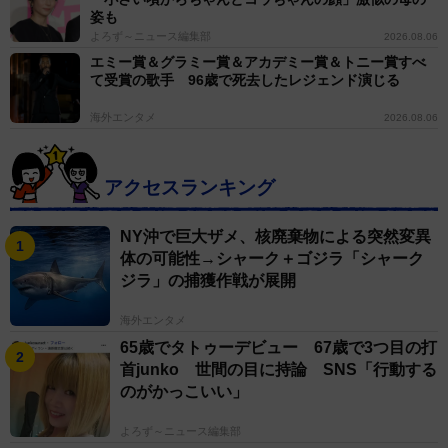
姿も
よろず～ニュース編集部
2026.08.06
エミー賞＆グラミー賞＆アカデミー賞＆トニー賞すべ
て受賞の歌手 96歳で死去したレジェンド演じる
海外エンタメ
2026.08.06
アクセスランキング
NY沖で巨大ザメ、核廃棄物による突然変異
体の可能性→シャーク＋ゴジラ「シャーク
ジラ」の捕獲作戦が展開
海外エンタメ
65歳でタトゥーデビュー 67歳で3つ目の打
首junko 世間の目に持論 SNS「行動する
のがかっこいい」
よろず～ニュース編集部