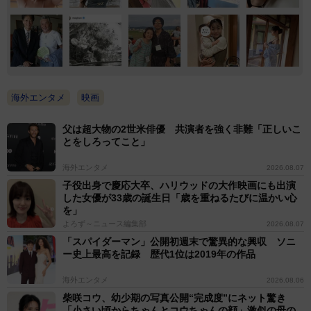
海外エンタメ
映画
父は超大物の2世米俳優 共演者を強く非難「正しいこ
とをしろってこと」
海外エンタメ
2026.08.07
子役出身で慶応大卒、ハリウッドの大作映画にも出演
した女優が33歳の誕生日「歳を重ねるたびに温かい心
を」
よろず～ニュース編集部
2026.08.07
「スパイダーマン」公開初週末で驚異的な興収 ソニ
ー史上最高を記録 歴代1位は2019年の作品
海外エンタメ
2026.08.06
柴咲コウ、幼少期の写真公開“完成度”にネット驚き
「小さい頃からちゃんとコウちゃんの顔」激似の母の