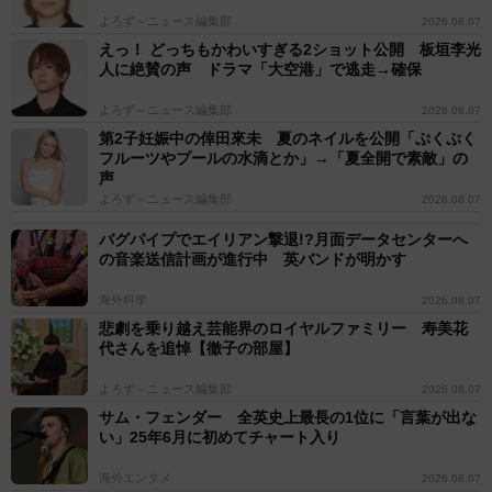
よろず～ニュース編集部
2026.08.07
えっ！ どっちもかわいすぎる2ショット公開 板垣李光
人に絶賛の声 ドラマ「大空港」で逃走→確保
よろず～ニュース編集部
2026.08.07
第2子妊娠中の倖田來未 夏のネイルを公開「ぷくぷく
フルーツやプールの水滴とか」→「夏全開で素敵」の
声
よろず～ニュース編集部
2026.08.07
バグパイプでエイリアン撃退!?月面データセンターへ
の音楽送信計画が進行中 英バンドが明かす
海外科学
2026.08.07
悲劇を乗り越え芸能界のロイヤルファミリー 寿美花
代さんを追悼【徹子の部屋】
よろず～ニュース編集部
2026.08.07
サム・フェンダー 全英史上最長の1位に「言葉が出な
い」25年6月に初めてチャート入り
海外エンタメ
2026.08.07