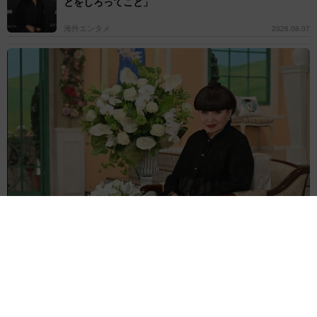
とをしろってこと」
海外エンタメ
2026.08.07
悲劇を乗り越え芸能界のロイヤルファミリー 寿美花代さんを追悼
【徹子の部屋】
よろず～ニュース編集部
2026.08.07
サム・フェンダー 全英史上最長の1位に「言葉が出な
い」25年6月に初めてチャート入り
海外エンタメ
2026.08.07