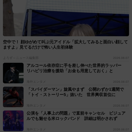
空中で！ 顔ゆがめて叫ぶ元アイドル「拡大してみると面白い顔して
ますよ」見てるだけで怖い人生初体験
よろず～ニュース編集部
2026.08.07
アルコール依存症に手を差し伸べた世界的ラッパー
リハビリ治療を援助「お金も用意しておく」と
海外エンタメ
2026.08.07
「スパイダーマン」旋風やまず 公開わずか1週間で
「トイ・ストーリー5」抜いた 世界興収首位に
海外エンタメ
2026.08.07
公演を「人事上の問題」で直前キャンセル ビジュア
ルでも魅せる米ロックバンド 詳細は明かされず
海外エンタメ
2026.08.07