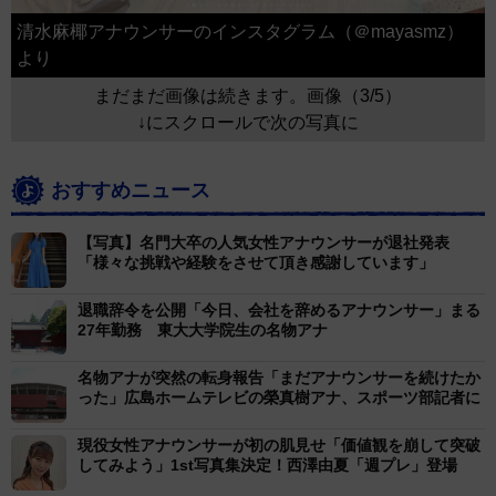
清水麻椰アナウンサーのインスタグラム（＠mayasmz）
より
まだまだ画像は続きます。画像（3/5）
↓にスクロールで次の写真に
おすすめニュース
【写真】名門大卒の人気女性アナウンサーが退社発表
「様々な挑戦や経験をさせて頂き感謝しています」
退職辞令を公開「今日、会社を辞めるアナウンサー」まる
27年勤務 東大大学院生の名物アナ
名物アナが突然の転身報告「まだアナウンサーを続けたか
った」広島ホームテレビの榮真樹アナ、スポーツ部記者に
現役女性アナウンサーが初の肌見せ「価値観を崩して突破
してみよう」1st写真集決定！西澤由夏「週プレ」登場