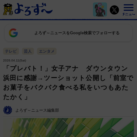
よろず～ニュースをGoogle検索でフォローする
テレビ
芸人
エンタメ
2026.04.11(Sat)
「プレバト！」女子アナ ダウンタウン
浜田に感謝→ツーショット公開し「前室で
お菓子をバクバク食べる私をいつもあた
たかく」
よろず～ニュース編集部