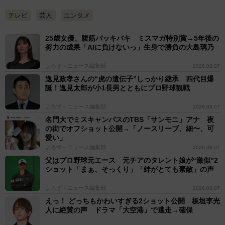
テレビ
芸人
エンタメ
25歳女優、腹筋バッキバキ ミスマガ特別賞→5年後の
努力の成果「AIに負けないっ」生身で勝負の大島璃乃
よろず～ニュース編集部
2026.08.07
逸見政孝さんの“虎の遺伝子”しっかり継承 四代目爆
誕！逸見太郎が小1長男とともにプロ野球観戦
よろず～ニュース編集部
2026.08.07
名門大でミスキャンパスのTBS「サンモニ」アナ 夜
の街でオフショット公開→「ノースリーブ、細〜、可
愛い」
よろず～ニュース編集部
2026.08.07
父はプロ野球元エース 元チアのタレント娘が“激似"2
ショット「まぁ、そっくり」「絆がとても素敵」の声
よろず～ニュース編集部
2026.08.07
えっ！ どっちもかわいすぎる2ショット公開 板垣李光
人に絶賛の声 ドラマ「大空港」で逃走→確保