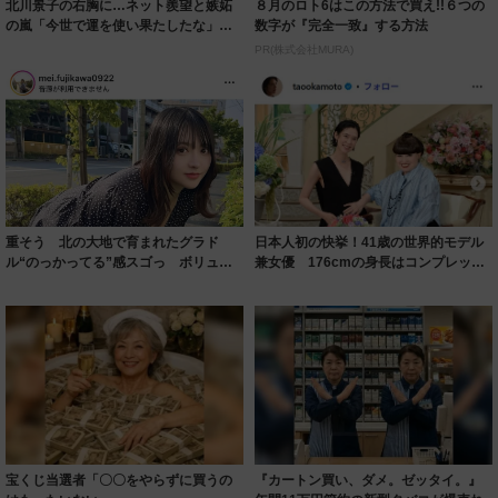
北川景子の右胸に…ネット羨望と嫉妬
８月のロト6はこの方法で買え!!６つの
の嵐「今世で運を使い果たしたな」
数字が『完全一致』する方法
「ガッツリ行っ...
PR(株式会社MURA)
重そう 北の大地で育まれたグラド
日本人初の快挙！41歳の世界的モデル
ル“のっかってる”感スゴっ ボリュー
兼女優 176cmの身長はコンプレック
ミー連発「ア...
スだっ...
宝くじ当選者「〇〇をやらずに買うの
『カートン買い、ダメ。ゼッタイ。』