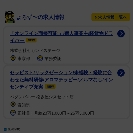
よろず〜の求人情報
求人情報一覧へ
「オンライン面接可能 」/個人事業主/軽貨物ドラ
イバー
NEW
株式会社セカンドステージ
東京都
業務委託
セラピスト/リラクゼーション/未経験・経験に合
わせた無料研修/アロマテラピー/ノルマなし/イン
センティブ充実
NEW
バダンバルー 松坂屋シスセット店
愛知県
正社員：月給23万1,000円～25万3,000円