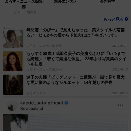
よろず～ニュース編集
海外エンタメ
海外科学
部
ライター・編集者
もっと見る
無防備「のびー」で見えちゃった 美スタイルの南雲
るい ヒモ2本の横からド迫力には「やばいっす」
よろず～ニュース編集部
2026.08.07
もうすぐ58歳！武田久美子の美魔女ぶりに「いつまで
も綺麗」「若くて素適な体型」 23年ぶり写真集のタイ
トル決定
よろず～ニュース編集部
2026.08.07
迷子の夫婦「ビッグフット」に遭遇か 森で見た巨大
な黒い影のようなシルエット 14年越しの告白
海外エンタメ
2026.08.07