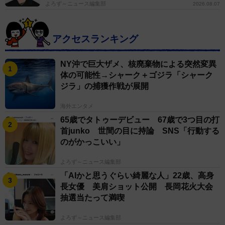
よろず～ニュース編集部
2026.08.07
アクセスランキング
NY沖で巨大ザメ、核廃棄物による突然変異
体の可能性→シャーク＋ゴジラ「シャーク
ジラ」の捕獲作戦が展開
海外エンタメ
65歳でタトゥーデビュー 67歳で3つ目の打
首junko 世間の目に持論 SNS「行動する
のがかっこいい」
よろず～ニュース編集部
「AIかと思うぐらい綺麗な人」22歳、高身
長女優 美肩ショット公開 長岡花火大会
抽選当たって満喫
よろず～ニュース編集部