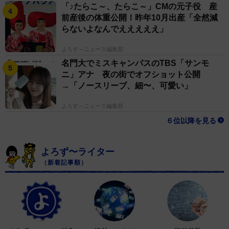
「♪たらこ～、たらこ～」CMの元子役 産
前産後の体重公開！昨年10月出産「全然減
らないよなんでえええええ」
よろず～ニュース編集部
名門大でミスキャンパスのTBS「サンモ
ニ」アナ 夜の街でオフショット公開
→「ノースリーブ、細〜、可愛い」
よろず～ニュース編集部
６位以降を見る
よろず〜ライター
（新着記事順）