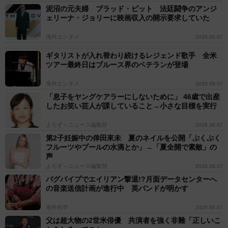
泥沼の元夫婦 ブラッド・ピット 法廷闘争のアンジ
ェリーナ・ジョリーに映画収入の開示要求していた
海外エンタメ
2026.08.07
ギタリストが入れ替わり続けるレジェンド歌手 全米
ツアー最終日はブルース界のベテランが登場
海外エンタメ
2026.08.07
「息子をヤングケアラーにしないために」 46歳で出産
したお笑い芸人が課していること→小さな目標を実行
よろず～ニュース編集部
2026.08.07
第2子妊娠中の倖田來未 夏のネイルを公開「ぷくぷく
フルーツやプールの水滴とか」→「夏全開で素敵」の
声
よろず～ニュース編集部
2026.08.07
バグパイプでエイリアン撃退!?月面データセンターへ
の音楽送信計画が進行中 英バンドが明かす
海外科学
2026.08.07
父は超大物の2世米俳優 共演者を強く非難「正しいこ