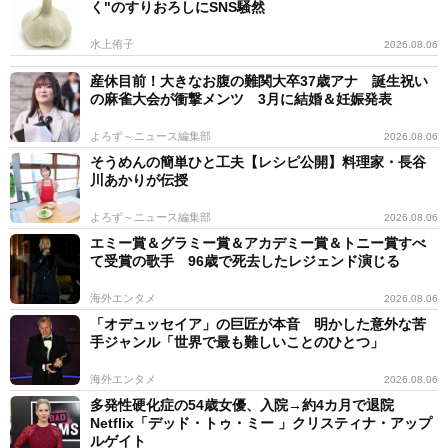
く"のすりおろしにSNS騒然
水上侑子
2026.08.06
産休目前！大きなお腹の難関大卒37歳アナ 誕生祝い
の麻雀大会が衝撃メンツ 3月に結婚＆妊娠発表
よろず～ニュース編集部
2026.08.06
そうめんの簡単ひと工夫【レシピ公開】料理家・長谷
川あかりが伝授
よろず～ニュース編集部
2026.08.06
エミー賞＆グラミー賞＆アカデミー賞＆トニー賞すべ
て受賞の歌手 96歳で死去したレジェンド演じる
海外エンタメ
2026.08.06
「オデュッセイア」の巨匠が本音 明かした意外な苦
手ジャンル「世界で最も難しいことのひとつ」
海外エンタメ
2026.08.06
多発性硬化症の54歳女優、入院→約4カ月で退院
Netflix「デッド・トゥ・ミー 」クリスティナ・アップ
ルゲイト