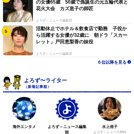
の女優65歳 50歳で孫誕生の元五輪代表と
花火大会 カズ息子の師匠
よろず～ニュース編集部
活動休止でホテル＆飲食店で勤務 子役か
ら活躍する女優が32歳に 朝ドラ「スカー
レット」戸田恵梨香の妹役
よろず～ニュース編集部
６位以降を見る
よろず〜ライター
（新着記事順）
海外エンタメ
よろず～ニュース編集
水上侑子
部
よろず～ニュース特約