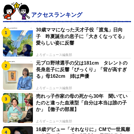
アクセスランキング
30歳ママになった天才子役「渡鬼」日向
子 昨夏誕生の息子に「大きくなってる」
愛らしい姿に反響
よろず～ニュース編集部
元プロ野球選手の父は181cm タレントの
長身息子に反響「びっくり」「背が高すぎ
る」母162cm 姉は声優
よろず～ニュース編集部
売れっ子作家の母の死から30年 聞いてい
たのと違った血液型「自分は本当は誰の子
か」【徹子の部屋】
よろず～ニュース編集部
16歳デビュー「それなりに」CMで一世風靡