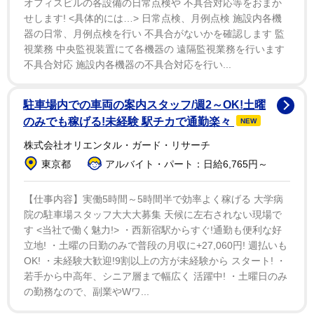
オフィスビルの各設備の日常点検や 不具合対応等をおまか
結んだ吉田アナ。ファンからは「お疲れ様でした」「オ
せします! <具体的には…> 日常点検、月例点検 施設内各機
ールナイトニッポンレコーズは今もすごく思い出に残っ
器の日常、月例点検を行い 不具合がないかを確認します 監
ています」「これからも活躍してください」「新たな活
視業務 中央監視装置にて各機器の 遠隔監視業務を行います
動を楽しみにしております」といった声が寄せられてい
不具合対応 施設内各機器の不具合対応を行い...
た。
駐車場内での車両の案内スタッフ/週2～OK!土曜
吉田アナは1975年生まれ、東京都出身。99年にニッ
のみでも稼げる!未経験 駅チカで通勤楽々
NEW
ポン放送に入社。「よっぴー」の愛称でラジオ番組だけ
株式会社オリエンタル・ガード・リサーチ
でなく、アニメ等のサブカルイベントの司会なども精力
東京都
アルバイト・パート：日給6,765円～
的に行う名物アナウンサーとして知られている。
【仕事内容】実働5時間～5時間半で効率よく稼げる 大学病
院の駐車場スタッフ大大大募集 天候に左右されない現場で
す <当社で働く魅力!> ・西新宿駅からすぐ!通勤も便利な好
立地! ・土曜の日勤のみで普段の月収に+27,060円! 週払いも
OK! ・未経験大歓迎!9割以上の方が未経験から スタート! ・
若手から中高年、シニア層まで幅広く 活躍中! ・土曜日のみ
の勤務なので、副業やWワ...