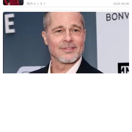
海外エンタメ
2026.08.06
ブラピが撮影現場で俳優同士の喧嘩を仲裁 20歳下の共演者の奇行
に名優の息子がイライラ
海外エンタメ
2026.08.06
活動休止でホテル＆飲食店で勤務 子役から活躍する
女優が32歳に 朝ドラ「スカーレット」戸田恵梨香の
妹役
よろず～ニュース編集部
2026.08.06
卵巣嚢腫摘出のインフルエンサー 術後の詳しい検査