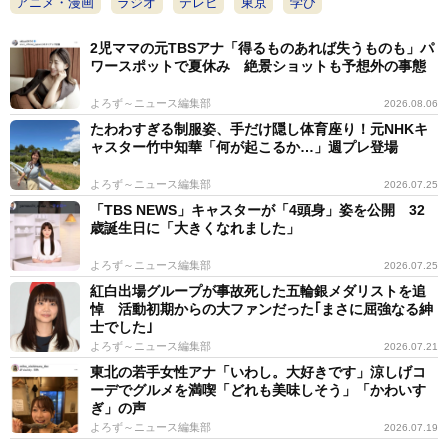
アニメ・漫画
ラジオ
テレビ
東京
学び
2児ママの元TBSアナ「得るものあれば失うものも」パ
ワースポットで夏休み 絶景ショットも予想外の事態
よろず～ニュース編集部
2026.08.06
たわわすぎる制服姿、手だけ隠し体育座り！元NHKキ
ャスター竹中知華「何が起こるか…」週プレ登場
よろず～ニュース編集部
2026.07.25
「TBS NEWS」キャスターが「4頭身」姿を公開 32
歳誕生日に「大きくなれました」
よろず～ニュース編集部
2026.07.25
紅白出場グループが事故死した五輪銀メダリストを追
悼 活動初期からの大ファンだった｢まさに屈強なる紳
士でした｣
よろず～ニュース編集部
2026.07.21
東北の若手女性アナ「いわし。大好きです」涼しげコ
ーデでグルメを満喫「どれも美味しそう」「かわいす
ぎ」の声
よろず～ニュース編集部
2026.07.19