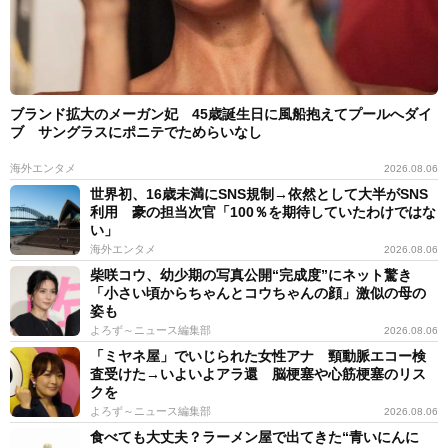
ブランド拡大のメーガン妃 45歳誕生日に風船抱えてプールへダイ
ブ サングラスにポニテでためらいなし
海外エンタメ
2026.08.06
世界初、16歳未満にSNS規制→依然として大半がSNS
利用 豪の担当次官「100％を期待していたわけではな
い」
海外エンタメ
2026.08.06
柴咲コウ、幼少期の写真公開“完成度”にネット驚き
「小さい頃からちゃんとコウちゃんの顔」激似の母の
姿も
よろず～ニュース編集部
2026.08.06
「ミヤネ屋」でいじられた女性アナ 頸動脈エコー検
査受けた→いよいよアラ還 脳梗塞や心筋梗塞のリス
クを
よろず～ニュース編集部
2026.08.06
食べても大丈夫？ラーメン屋で出てきた“青いにんに