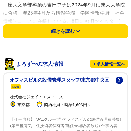
慶大文学部卒業の吉田アナは2024年9月に東大大学院
に合格。翌25年4月から情報学環・学際情報学府・社会
情報学コースに在籍している。8日にX(旧ツイッター)で
「【超・ご報告】ニッポン放送を卒業します」と今月末
続きを読む
での退社を報告。「もともと、やりたいことだらけの人
間だったんですが、より、もっともっと、やりたいこと
が広がってしまいました」と思いをつづっていた。
よろず〜の求人情報
求人情報一覧へ
この日の投稿では「今日、会社を辞めるアナウンサ
ー。 さきほど、退職辞令もらってきました！」と記し、
オフィスビルの設備管理スタッフ/東京都中央区
左手に「願いにより退職とする。」と書かれた辞令を持
NEW
った写真を公開。「まる27年のニッポン放送勤務でした
株式会社ジェイ・エス・エス
が、 それも今日まで！ まだ午後の勤務ありますけ
東京都
契約社員：時給1,603円～
ど。」と記した。
【仕事内容】<JALグループ>オフィスビルの設備管理員募集!
「これからのことは 明日まとめてお伝えします!!」と
(第三種電気主任技術者保有者/選任未経験者歓迎) 仕事内容