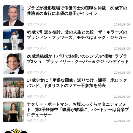
ブラピが撮影現場で俳優同士の喧嘩を仲裁 20歳下の
共演者の奇行に名優の息子がイライラ
海外エンタメ
2026.08.06
45歳で引退を検討、父の人生と比較 ザ・キラーズの
ブランドン・フラワーズ、モチベはミック・ジャガー
海外エンタメ
2026.08.05
20歳差結婚か！パリでお揃いのシンプル“指輪”ラブラ
ブ2ショ ブラッドリー・クーパー＆ジジ・ハディッド
海外エンタメ
2026.08.05
17歳少女に「卑猥な画像」送りつけ→謝罪 米ロック
バンド、ギタリストのツアー不参加を発表
海外エンタメ
2026.08.05
ナタリー・ポートマン、お腹ふっくらマタニティフォ
ト 第3子妊娠中「嗅覚が敏感に」パートナーは音楽プ
ロデューサー
海外エンタメ
2026.08.05