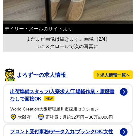
デイリー・メールのサイトより
まだまだ画像は続きます。画像（2/4）
↓にスクロールで次の写真に
よろず〜の求人情報
求人情報一覧へ
出荷準備スタッフ/入寮求人/工場軽作業・履歴書
なしで面接OK
NEW
World Creation大阪府寝屋川市採用セクション
大阪府
正社員：月給32万円～36万6,000円
フロント受付事務/データ入力/ブランクOK/女性