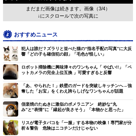
まだまだ画像は続きます。画像（3/4）
↓にスクロールで次の写真に
おすすめニュース
犯人は誰だ？ズラリと並べた猫の“指名手配の写真”に大反
響「どの子も確信犯の顔」「毛色が怪しい」
ロボット掃除機に興味津々のワンちゃん「 やばい!!」「ペ
ットカメラの完全上位互換 」可愛すぎると反響
「あ、やられた！」鉄壁のガードを突破しキッチンへ→強
奪した「お宝」をくわえ誇らしげなワンちゃんが話題
信楽焼のたぬきに激似のポメラニアン 絶妙な“丸
み”と“表情”に「縁起が良さそう」「本物かと思った」
リスが電子タバコを「一服」する本物の映像！専門家が分
析＆警告 危険はニコチンだけじゃない