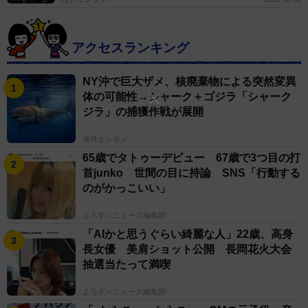
は？
アクセスランキング
NY沖で巨大ザメ、核廃棄物による突然変異
体の可能性→シャーク＋ゴジラ「シャーク
ジラ」の捕獲作戦が展開
海外エンタメ
65歳でタトゥーデビュー 67歳で3つ目の打
首junko 世間の目に持論 SNS「行動する
のがかっこいい」
よろず～ニュース編集部
「AIかと思うぐらい綺麗な人」22歳、高身
長女優 美肩ショット公開 長岡花火大会
抽選当たって満喫
よろず～ニュース編集部