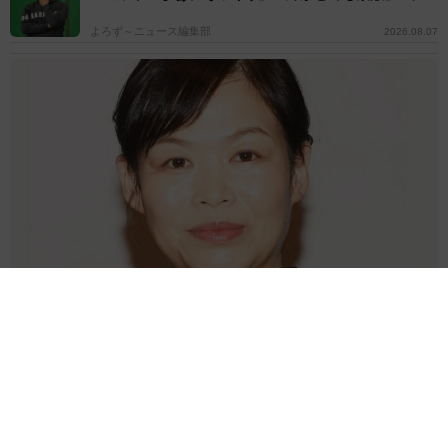
よろず～ニュース編集部
2026.08.07
「息子をヤングケアラーにしないために」 46歳で出産したお笑い芸
人が課していること→小さな目標を実行
よろず～ニュース編集部
2026.08.07
第2子妊娠中の倖田來未 夏のネイルを公開「ぷくぷく
フルーツやプールの水滴とか」→「夏全開で素敵」の
声
よろず～ニュース編集部
2026.08.07