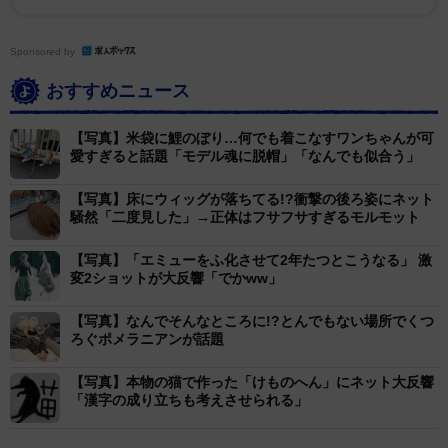
まりの再現度の高さに、ネット上では「本物の置物かと
思った」など驚きの声が上がり、投稿4.4万いいねを記録
Sponsored by
した。くつしたちゃんの飼い主（@kutsu_shigatanu）
さんに、くつしたちゃんの「たぬき度」について話を聞
おすすめニュース
いた。
【写真】米袋に鯉のぼり…何でも着こなすワンちゃんが可
愛すぎると話題「モデル魂に脱帽」「なんでも似合う」
【写真】床にウィッグが落ちてる!?衝撃の後ろ姿にネット
騒然「二度見した」→正体はフサフサすぎるモルモット
【写真】「エミューをふ化させて2年たつとこうなる」 激
変2ショットが大反響「でかww」
【写真】なんでそんなところに!?とんでもない場所でくつ
ろぐポメラニアンが話題
【写真】本物の猫で作った「けものへん」にネット大反響
「漢字の成り立ちも考えさせられる」