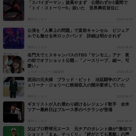
「スパイダーマン」旋風やまず 公開わずか1週間で
「トイ・ストーリー5」抜いた 世界興収首位に
海外エンタメ
2026.08.07
公演を「人事上の問題」で直前キャンセル ビジュア
ルでも魅せる米ロックバンド 詳細は明かされず
海外エンタメ
2026.08.07
名門大でミスキャンパスのTBS「サンモニ」アナ 夜
の街でオフショット公開→「ノースリーブ、細〜、可
愛い」
よろず～ニュース編集部
2026.08.07
泥沼の元夫婦 ブラッド・ピット 法廷闘争のアンジ
ェリーナ・ジョリーに映画収入の開示要求していた
海外エンタメ
2026.08.07
ギタリストが入れ替わり続けるレジェンド歌手 全米
ツアー最終日はブルース界のベテランが登場
海外エンタメ
2026.08.07
父はプロ野球元エース 元チアのタレント娘が“激似"2
ショット「まぁ、そっくり」「絆がとても素敵」の声