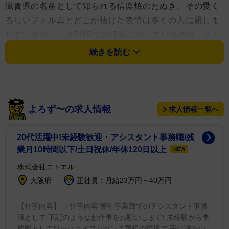
滋賀県の名産として知られる信楽焼のたぬき。その愛く
るしいフォルムとどこか抜けた表情は多くの人に親しま
れているが、いまSNSでは話題になっているのは、そん
なたぬきの置物そっくりのポメラニアンの
「くつしたち
続きを読む
ゃん」
。
よろず〜の求人情報
求人情報一覧へ
20代活躍中!未経験歓迎・アシスタント事務職/残
業月10時間以下/土日祝休/年休120日以上
NEW
株式会社ニトエル
大阪府
正社員：月給23万円～40万円
【仕事内容】〇 仕事内容 弊社事業部でのアシスタント事務
職として 下記のようなお仕事をお願いします! 未経験から事
務職としてワークライフバランス重視の環境で 手に職をつ