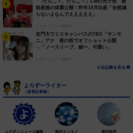
「♪たらこ～、たらこ～」CMの元子役 産
3/5
前産後の体重公開！昨年10月出産「全然減
らないよなんでえええええ」
お目目くりくりの、たぬき顔がかわいい
よろず～ニュース編集部
飼い主： 一番は、丸みのある体のシルエットと、少し力
名門大でミスキャンパスのTBS「サンモ
の抜けたような目の表情ですね。信楽焼のたぬき特有の
ニ」アナ 夜の街でオフショット公開
雰囲気にとても近いと感じています。
→「ノースリーブ、細〜、可愛い」
よろず～ニュース編集部
――細かなパーツについても、共通点があるのだとか。
６位以降を見る
飼い主： はい。口元からお腹にかけて白くなっている配
よろず〜ライター
色も、たぬきの置物の配色に近いポイントかなと思いま
（新着記事順）
す。毛色や耳の形など細かな部分も似ているので、全体
としてソックリ！と言われるんだと思います！（笑）。
よろず～ニュース編集
海外エンタメ
海外科学