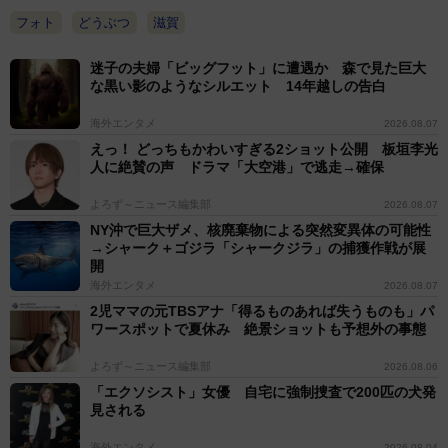
フォト
どうぶつ
滋賀
迷子の夫婦「ビッグフット」に遭遇か 森で見た巨大
な黒い影のようなシルエット 14年越しの告白
2/5
海外エンタメ
2026.08.07
えっ！ どっちもかわいすぎる2ショット公開 板垣李光
とっくりまで一緒！信楽焼そっくりのポメラニアンくつしたちゃん
人に絶賛の声 ドラマ「大空港」で逃走→確保
――撮影時に意識されたことは？
よろず～ニュース編集部
2026.08.07
NY沖で巨大ザメ、核廃棄物による突然変異体の可能性
→シャーク＋ゴジラ「シャークジラ」の捕獲作戦が展
飼い主： 実は以前から「信楽焼のたぬきに似ている」と
開
言われることがあったので、アカウント名も「信楽焼た
海外エンタメ
2026.08.07
ぬきのくつした」として活動しているんです。今回の写
2児ママの元TBSアナ「得るものあれば失うものも」パ
ワースポットで夏休み 絶景ショットも予想外の事態
真は徹底的に「信楽焼のたぬき」としての魅力を引き出
そう！と思い、小物やポージングにこだわり、よりたぬ
よろず～ニュース編集部
2026.08.06
き度を高めて撮影しました。
「エクソシスト」女優 自宅に強制捜査で200匹の犬発
見される
――飼い主さんが思う「ここが似ている！」ポイント
海外エンタメ
2026.08.04