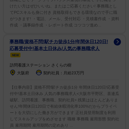
けたい方はぜひいいね、またはご応募ください! 事務職とし
てPCスキルも身に付き 資格取得もできる環境なので手に職
がつきます! ・電話、メール、受付対応 ・見積書作成 ・資料
作成 ・議事録作成 ・レポート作成 コツコツ進め...
1/5
事務職/資格不問!駅チカ徒歩1分/年間休日120日!
色合いも信楽焼のたぬきソックリ
応募受付中!基本土日休み/人気の事務職求人
NEW
信楽焼のたぬき
訪問看護ステーション さくらの樹
来てくれてありがとな…
https://t.co/sQIv2XrtRB
大阪府
契約社員：月給23万円
pic.twitter.com/1DVdaoAGId
【仕事内容】資格不問!駅チカ徒歩1分 年間休日120日!応募受
— 信楽焼たぬきのくつした｜漫画も連載中
付中!基本土日休み 人気の事務職求人<大阪市平野区、喜連瓜
(@kutsu_shigatanu)
March 5, 2026
破駅、訪問看護、事務職、契約社員> 残業はほとんどありま
お腹の白い模様、丸いシルエット、そして何とも言えな
せん!年間休日120日で有給休暇消化率100%だからプライベ
ートを大切にした働き方ができます 正社員登用制度を利用
い独特の表情、極めつけは、信楽焼のたぬきに欠かせな
してスキルアップをめざせます 職種 事務職 雇用形態 契約社
い笠までかぶり、まさに「犬界の信楽焼」そのもの。あ
員 雇用期間 雇用期間の定めあり ...