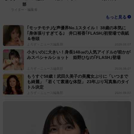
部
ライター・編集者
もっと見る
｢モッチモチ｣な声優界No.1スタイル！ 38歳の本気に
｢身体張りすぎてる｣ 井口裕香｢FLASH｣初登場で表紙
＆巻頭
よろず～ニュース編集部
2026.08.07
小さいのに大きい！身長148㎝の人気アイドルが前かが
みスペシャルショット 姫野ひなの｢FLASH｣登場
よろず～ニュース編集部
2026.08.07
もうすぐ58歳！武田久美子の美魔女ぶりに「いつまで
も綺麗」「若くて素適な体型」 23年ぶり写真集のタイ
トル決定
よろず～ニュース編集部
2026.08.07
4/5
舌をしまい忘れるくつしたちゃん
◇ ◇