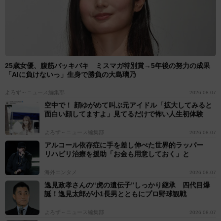
SNSでは「なんだ本物か」「似合いすぎてる」「平成た
ぬき合戦ぽんぽこに出られるね」などの反響が集まっ
た。置物のような安定感と、犬ならではの愛らしさを兼
ね備えたくつしたちゃん。日々の生活で見せる「たぬき
25歳女優、腹筋バッキバキ ミスマガ特別賞→5年後の努力の成果
顔」な瞬間は、多くのフォロワーに癒やしと笑顔を届け
「AIに負けないっ」生身で勝負の大島璃乃
ているようだ。
よろず～ニュース編集部
2026.08.07
空中で！ 顔ゆがめて叫ぶ元アイドル「拡大してみると
面白い顔してますよ」見てるだけで怖い人生初体験
信楽焼たぬきのくつした｜漫画も連載中
よろず～ニュース編集部
2026.08.07
https://x.com/kutsu_shigatanu
アルコール依存症に手を差し伸べた世界的ラッパー
リハビリ治療を援助「お金も用意しておく」と
海外エンタメ
2026.08.07
逸見政孝さんの“虎の遺伝子”しっかり継承 四代目爆
誕！逸見太郎が小1長男とともにプロ野球観戦
よろず～ニュース編集部
2026.08.07