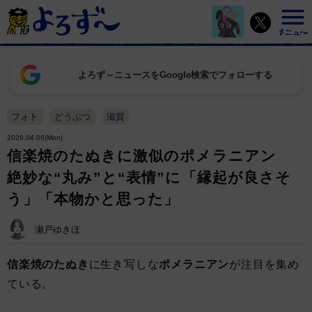
よろず～ニュースをGoogle検索でフォローする
フォト
どうぶつ
滋賀
2026.04.06(Mon)
信楽焼のたぬきに激似のポメラニアン
絶妙な“丸み”と“表情”に「縁起が良さそ
う」「本物かと思った」
瀬戸ゆきほ
信楽焼のたぬき
に生き写しな
ポメラニアン
が注目を集め
ている。