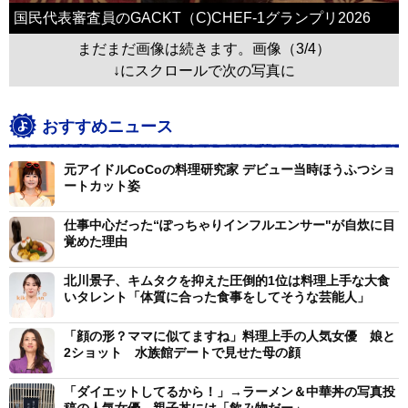
国民代表審査員のGACKT（C)CHEF-1グランプリ2026
まだまだ画像は続きます。画像（3/4）
↓にスクロールで次の写真に
おすすめニュース
元アイドルCoCoの料理研究家 デビュー当時ほうふつショ
ートカット姿
仕事中心だった“ぽっちゃりインフルエンサー"が自炊に目
覚めた理由
北川景子、キムタクを抑えた圧倒的1位は料理上手な大食
いタレント「体質に合った食事をしてそうな芸能人」
「顔の形？ママに似てますね」料理上手の人気女優 娘と
2ショット 水族館デートで見せた母の顔
「ダイエットしてるから！」→ラーメン＆中華丼の写真投
稿の人気女優 親子丼には「飲み物だー」