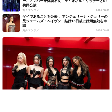
ー、メンバーが体調不良 ライオネル・リッチーとの
共同公演
海外エンタメ
2026.08.08
ゲイであることを公表 、アンジェリーナ・ジョリーの
兄ジェームズ・ヘイヴン 結婚15日後に婚姻無効を申
請
海外エンタメ
2026.08.08
人気米ガールズグループ「ずっとかけがえのない存在」映画に無期
限活動休止のメンバーが出演していた
海外エンタメ
2026.08.08