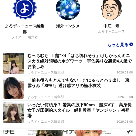
よろず～ニュース編集
海外エンタメ
中江 寿
部
よろず～ニュース
ライター・編集者
もっと見る
むっちむち“Ｉ超”×4「はち切れそう」けしからんミニ
スカ＆絶対領域のホグワーツ 宇佐美りな裏垢4人衆で
お楽しみ
よろず～ニュース編集部
2026.08.08
「前も後ろもとんでもない」むにゅっとハミ出し 東
雲うみ「SPA!」透け感アリの極小衣装
よろず～ニュース編集部
2026.08.08
いったい何頭身？ 驚異の股下90cm 超深V字 高身長
女子が圧倒的スタイル 緑川希星「ヤンジャン」初登
場
よろず～ニュース編集部
2026.08.08