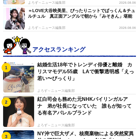
よろず～ニュース編集部
2026.08.06
＝LOVE大谷映美里、ぴったりニットでぱっくん＆チュ
ルチュル 真正面アングルで朝から「みそきん」堪能
よろず～ニュース編集部
2026.08.06
アクセスランキング
結婚生活18年でトレンディ俳優と離婚 カ
リスマモデル55歳 LAで衝撃透明感「えっ
若い〜びっくり」
よろず～ニュース編集部
紅白司会も務めた元NHKバイリンガルア
ナ 弟が社長になっていた 誰もが知って
る有名アパレルブランド
よろず～ニュース編集部
NY沖で巨大ザメ、核廃棄物による突然変異