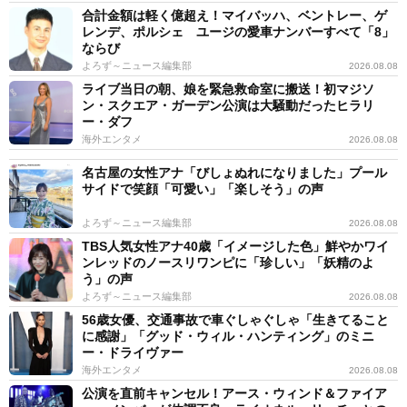
合計金額は軽く億超え！マイバッハ、ベントレー、ゲ
レンデ、ポルシェ ユージの愛車ナンバーすべて「8」
ならび
よろず～ニュース編集部
2026.08.08
ライブ当日の朝、娘を緊急救命室に搬送！初マジソ
ン・スクエア・ガーデン公演は大騒動だったヒラリ
ー・ダフ
海外エンタメ
2026.08.08
名古屋の女性アナ「びしょぬれになりました」プール
サイドで笑顔「可愛い」「楽しそう」の声
よろず～ニュース編集部
2026.08.08
TBS人気女性アナ40歳「イメージした色」鮮やかワイ
ンレッドのノースリワンピに「珍しい」「妖精のよ
う」の声
よろず～ニュース編集部
2026.08.08
56歳女優、交通事故で車ぐしゃぐしゃ「生きてること
に感謝」「グッド・ウィル・ハンティング」のミニ
ー・ドライヴァー
海外エンタメ
2026.08.08
公演を直前キャンセル！アース・ウィンド＆ファイア