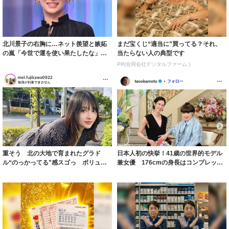
北川景子の右胸に…ネット羨望と嫉妬
まだ宝くじ“適当に”買ってる？それ、
の嵐「今世で運を使い果たしたな」
当たらない人の典型です
「ガッツリ行っ...
PR(合同会社デジタルファーム )
重そう 北の大地で育まれたグラド
日本人初の快挙！41歳の世界的モデル
ル“のっかってる”感スゴっ ボリュー
兼女優 176cmの身長はコンプレック
ミー連発「ア...
スだっ...