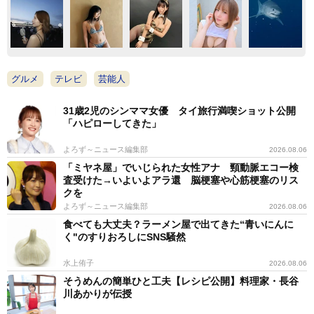
グルメ
テレビ
芸能人
31歳2児のシンママ女優 タイ旅行満喫ショット公開
「ハピローしてきた」
よろず～ニュース編集部
2026.08.06
「ミヤネ屋」でいじられた女性アナ 頸動脈エコー検
査受けた→いよいよアラ還 脳梗塞や心筋梗塞のリス
クを
よろず～ニュース編集部
2026.08.06
食べても大丈夫？ラーメン屋で出てきた“青いにんに
く"のすりおろしにSNS騒然
水上侑子
2026.08.06
そうめんの簡単ひと工夫【レシピ公開】料理家・長谷
川あかりが伝授