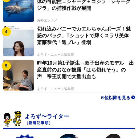
体の可能性→シャーク＋ゴジラ「シャーク
ジラ」の捕獲作戦が展開
海外エンタメ
切れ込みバニーでカエルちゃんポーズ！魅
惑のバック、Tショットで輝くスラリ美体
斎藤恭代「週プレ」登場
よろず～ニュース編集部
昨年10月第1子誕生→双子出産のモデル 出
産直前のおなか披露「はち切れそう」の
声 帝王切開で大量出血も
よろず～ニュース編集部
６位以降を見る
よろず〜ライター
（新着記事順）