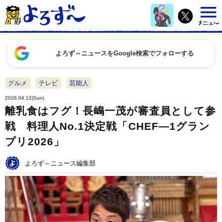
よろず～ニュースをGoogle検索でフォローする
グルメ
テレビ
芸能人
2026.04.12(Sun)
離乳食はフグ！長嶋一茂が審査員として参
戦 料理人No.1決定戦「CHEF―1グラン
プリ2026」
よろず～ニュース編集部