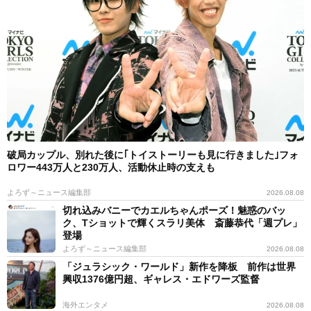
破局カップル、別れた後に｢トイストーリーも見に行きました｣フォ
ロワー443万人と230万人、活動休止時の支えも
よろず～ニュース編集部
2026.08.08
切れ込みバニーでカエルちゃんポーズ！魅惑のバッ
ク、Tショットで輝くスラリ美体 斎藤恭代「週プレ」
登場
よろず～ニュース編集部
2026.08.08
「ジュラシック・ワールド」新作を降板 前作は世界
興収1376億円超、ギャレス・エドワーズ監督
海外エンタメ
2026.08.08