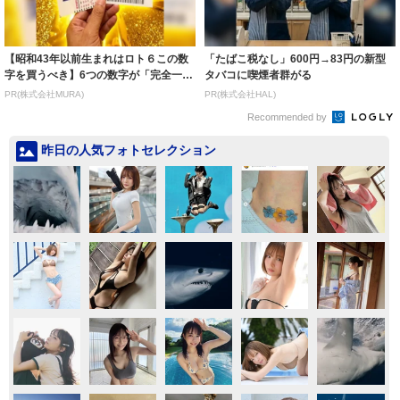
【昭和43年以前生まれはロト６この数
「たばこ税なし」600円→83円の新型
字を買うべき】6つの数字が「完全一
タバコに喫煙者群がる
致」する方...
PR(株式会社MURA)
PR(株式会社HAL)
Recommended by
昨日の人気フォトセレクション