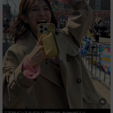
三谷紬インスタグラム(@mitani_tsumugi)より