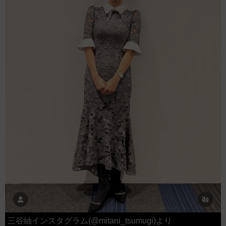
三谷紬インスタグラム(@mitani_tsumugi)より