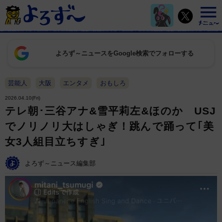
よろず～ニュースをGoogle検索でフォローする
芸能人
大阪
エンタメ
おもしろ
2026.04.10(Fri)
テレ朝･三谷アナ&雪平莉左&ほのか USJ
でノリノリ大はしゃぎ！跳んで踊って｢美
女3人組目立ちすぎ｣
よろず～ニュース編集部