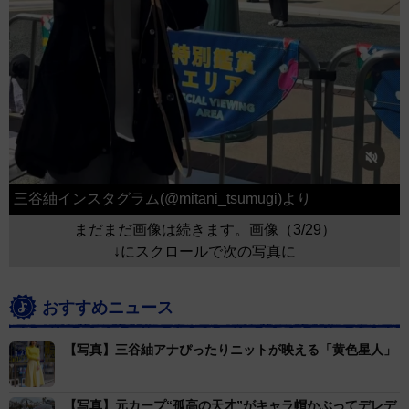
三谷紬インスタグラム(@mitani_tsumugi)より
まだまだ画像は続きます。画像（3/29）
↓にスクロールで次の写真に
おすすめニュース
【写真】三谷紬アナぴったりニットが映える「黄色星人」
【写真】元カープ“孤高の天才”がキャラ帽かぶってデレデ