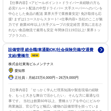
れていた。
【仕事内容】<アピールポイント> ドライバー未経験の方も
必見!/ ルート配送の中型ドライバー 大手スーパーへのパンを
中心とした食品の配送 業界大手で業務量安定! 免許取得も応
援! まずは1コースからスタート! <仕事内容> 当社のここが魅
力です 創業40年以上!大手グループの安定経営 景気に左右さ
れない食品物流で雇用も安定 年間休日119日以上! 業界トッ
プクラスの...
設備管理 総合職/車通勤OK/社会保険完備/交通費
支給/豊橋市
NEW
株式会社東海ビルメンテナス
愛知県
正社員：月給23万4,000円～26万9,000円
【仕事内容】「せっかく学んだ理系知識や製造現場の経験
を、もっと大きな舞台で活かしたい」 そんな方に最適な仕
事です。 当社は創業60年以上、豊橋エリアを中心にビルや
商業施設、官公庁など幅広い建物の設備管理を担っていま