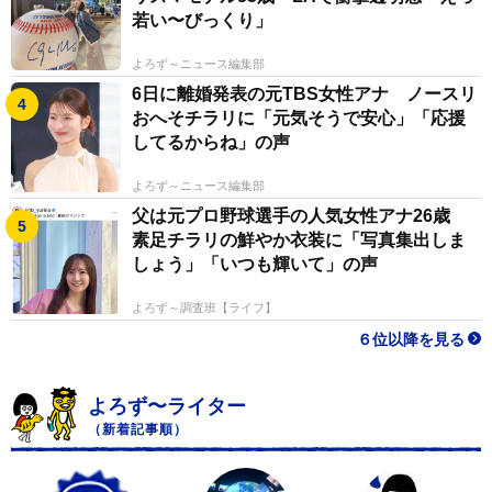
若い〜びっくり」
よろず～ニュース編集部
6日に離婚発表の元TBS女性アナ ノースリ
おへそチラリに「元気そうで安心」「応援
してるからね」の声
よろず～ニュース編集部
父は元プロ野球選手の人気女性アナ26歳
素足チラリの鮮やか衣装に「写真集出しま
しょう」「いつも輝いて」の声
よろず～調査班【ライフ】
６位以降を見る
よろず〜ライター
（新着記事順）