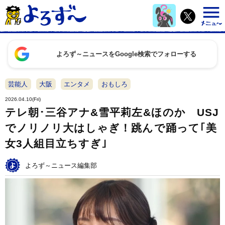
よろず～ニュースをGoogle検索でフォローする
芸能人
大阪
エンタメ
おもしろ
2026.04.10(Fri)
テレ朝･三谷アナ&雪平莉左&ほのか USJ
でノリノリ大はしゃぎ！跳んで踊って｢美
女3人組目立ちすぎ｣
よろず～ニュース編集部