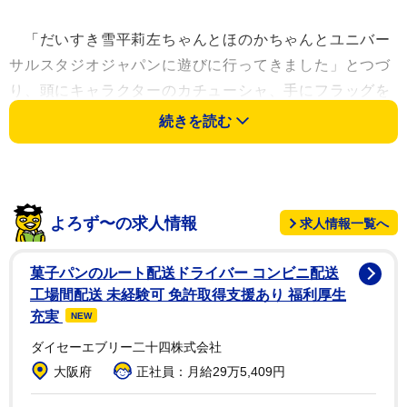
「だいすき雪平莉左ちゃんとほのかちゃんとユニバー
サルスタジオジャパンに遊びに行ってきました」とつづ
り、頭にキャラクターのカチューシャ、手にフラッグを
持ち、ショーに合わせて飛び跳ね踊りまくる3人の動画
続きを読む
を投稿。「朝から晩まで遊び尽くして1日で28000歩あ
るきました‍25周年のショーが楽しすぎてはしゃいで 乗
り物にも乗り倒し 3人とも30オーバーと思えない体力
を発揮しました笑」と大満足の1日を振り返った。
よろず〜の求人情報
求人情報一覧へ
“クールビューティー”な3人が童心に返ったようにはし
菓子パンのルート配送ドライバー コンビニ配送
ゃぐ姿に、ファンからは「ノリノリですね。30オーバー
工場間配送 未経験可 免許取得支援あり 福利厚生
の動きではないです」「3人とも可愛い」「美女3人組目
充実
NEW
立ちすぎです」「めちゃくちゃ癒されます」などの声の
ダイセーエブリー二十四株式会社
ほか、印象的な大きめの黒ハート型アイテムに「スマホ
大阪府
正社員：月給29万5,409円
ケースにしか、目がいかん」といったコメントも寄せら