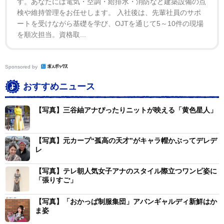
す。あなたには電気・空調・給排水・消防など建築設備の点
検や維持管理をお任せします。 入社後は、先輩社員のサポ
ートを受けながら基礎を学び、OJTを通じて5～10件の現場
を順次担当。資格取...
Sponsored by
おすすめニュース
【写真】三谷紬アナぴったりニットが映える「黄色星人」
【写真】元カープ“孤高の天才”がキャラ帽かぶってデレデ
レ
【写真】テレ朝人気女子アナのスタイル際立つワンピ姿に
「張りすご」
【写真】「おかっぱ制服集団」アバンギャルディ新鮮はか
ま姿