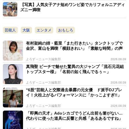
【写真】人気女子アナ短めワンピ姿でカリフォルニアディ
ズニー満喫
芸能人
大阪
エンタメ
おもしろ
有村架純の姉・藍里「また行きたい」タンクトップで
金沢、富山を満喫「横顔きれい」「素敵な時間」の声
よろず～ニュース編集部
2026.08.09
真飛聖 ビーチで魅せた驚異の大ジャンプ「流石元花組
トップスター様」「名前の如く飛んでるぅ～」
よろず～ニュース編集部
2026.08.09
“6股”芸能人と交際過去暴露の元女優 ド派手DJプレ
イ！火柱上がるパフォーマンスに「かっこよすぎ!!」
よろず～ニュース編集部
2026.08.09
「即興の天才」Adoシカゴでうどん出前も箸がない…
代わりに使った道具に反響と共感「あるあるですね」
よろず～ニュース編集部