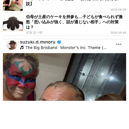
説】
2026.08.09
伯母が土産のケーキを持参も…子どもが食べられず激
怒「思い込みが強く、話が通じない相手」への対策
は？
石原 壮一郎
2026.08.09
「剃毛したチューバッカですか」むっちりC3POとレスラーの珍シ
ョットがジワる「なかなかシュール」
よろず～ニュース編集部
2026.08.09