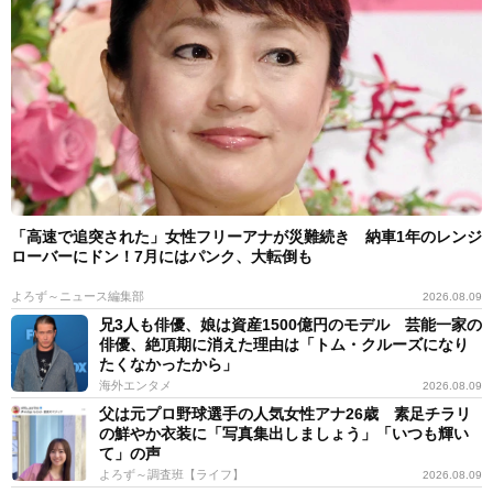
「高速で追突された」女性フリーアナが災難続き 納車1年のレンジ
ローバーにドン！7月にはパンク、大転倒も
よろず～ニュース編集部
2026.08.09
兄3人も俳優、娘は資産1500億円のモデル 芸能一家の
俳優、絶頂期に消えた理由は「トム・クルーズになり
たくなかったから」
海外エンタメ
2026.08.09
父は元プロ野球選手の人気女性アナ26歳 素足チラリ
の鮮やか衣装に「写真集出しましょう」「いつも輝い
て」の声
よろず～調査班【ライフ】
2026.08.09