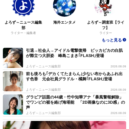
よろず～ニュース編集
海外エンタメ
よろず～調査班【ライ
部
フ】
ライター・編集者
ライター
もっと見る
引退→社会人→アイドル電撃復帰 ピッカピカの白肌
が際立つ大胆姿 峰島こまき｢FLASH｣登場
よろず～ニュース編集部
2026.08.09
前も後ろも｢デカくてたまらん｣少ない布からあふれ出
す色香 元会社員グラドル・橘舞｢FLASH｣登場
よろず～ニュース編集部
2026.08.09
グラビア話題の44歳・竹中知華アナ「暴風警報解除」
でワンピの裾を絡げ海堪能 「2D画像なのに3D感」の
声
よろず～ニュース編集部
2026.08.09