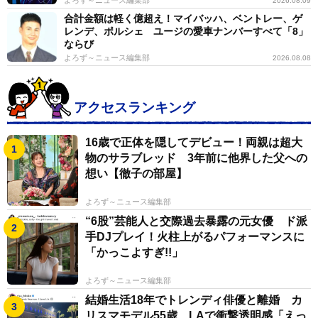
2026.08.09
合計金額は軽く億超え！マイバッハ、ベントレー、ゲ
レンデ、ポルシェ ユージの愛車ナンバーすべて「8」
ならび
よろず～ニュース編集部
2026.08.08
アクセスランキング
16歳で正体を隠してデビュー！両親は超大
物のサラブレッド 3年前に他界した父への
想い【徹子の部屋】
よろず～ニュース編集部
“6股”芸能人と交際過去暴露の元女優 ド派
手DJプレイ！火柱上がるパフォーマンスに
「かっこよすぎ!!」
よろず～ニュース編集部
結婚生活18年でトレンディ俳優と離婚 カ
リスマモデル55歳 LAで衝撃透明感「えっ