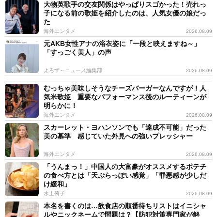
大物英歌手の交友関係はやっぱりスゴかった！売れっ
子になる前の歌姫を紹介したのは、人気女優の娘だっ
た
海外エンタメ
2026.08.09
元AKB女性アナの浴衣姿に「一段と映えますね～」
「すっごく美人」の声
よろず～ニュース編集部
2026.08.09
むっちゃ美味しそうなチーズバーガーなんですが！人
気米歌姫 重要なパフォーマンス後のルーティーンが
明らかに！
海外エンタメ
2026.08.09
スカーレット・ヨハンソンでも「達成不可能」だった
美の基準 感じていた外見への強いプレッシャー
海外エンタメ
2026.08.09
「うんまっ！」中国人の大富豪がオススメするポテチ
の食べ方とは「天ぷらっぽい感覚」「罪悪感が少しだ
け緩和」
水上侑子
2026.08.09
本名を書くのは…飲食店の順番待ちリストはイニシャ
ルやニックネームで問題は？【防犯対策専門家が解