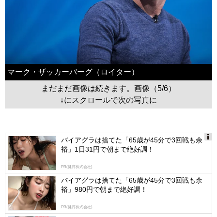
マーク・ザッカーバーグ（ロイター）
まだまだ画像は続きます。画像（5/6）
↓にスクロールで次の写真に
バイアグラは捨てた「65歳が45分で3回戦も余
裕」1日31円で朝まで絶好調！
Ads
by
PR(健商株式会社)
logly
バイアグラは捨てた「65歳が45分で3回戦も余
裕」980円で朝まで絶好調！
PR(健商株式会社)