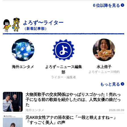
６位以降を見る
よろず〜ライター
（新着記事順）
海外エンタメ
よろず～ニュース編集
水上侑子
部
よろず～ニュース特約
ライター・編集者
もっと見る
大物英歌手の交友関係はやっぱりスゴかった！売れっ
子になる前の歌姫を紹介したのは、人気女優の娘だっ
た
海外エンタメ
2026.08.09
元AKB女性アナの浴衣姿に「一段と映えますね～」
「すっごく美人」の声