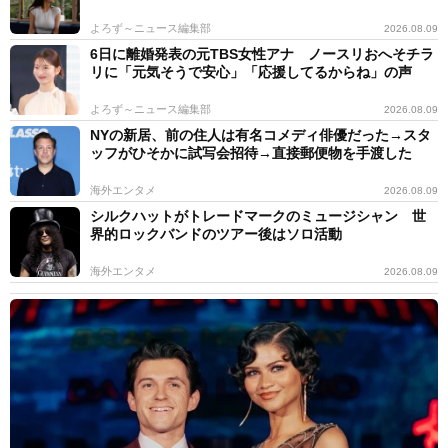
よろず～ニュース編集部
2026.08.09
6日に離婚発表の元TBS女性アナ ノースリおへそチラ
リに「元気そうで安心」「応援してるからね」の声
よろず～ニュース編集部
2026.08.09
NYの新居、前の住人は有名コメディ俳優だった→スタ
ッフがひそかに試写会招待→直接郵便物を手渡した
海外エンタメ
2026.08.09
シルクハットがトレードマークのミュージシャン 世
界的ロックバンドのツアー後はソロ活動
海外エンタメ
2026.08.09