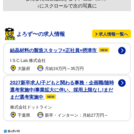
↓にスクロールで次の写真に
よろず〜の求人情報
求人情報一覧へ
結晶材料の製造スタッフ×正社員×摂津市
NEW
I.S.C.Lab.株式会社
大阪府
月給24万円～35万円
2027新卒求人/子どもと関わる事務・企画職/随時
選考実施中/事業拡大に伴い、採用上限なし!まだ
まだ選考実施中
NEW
株式会社ドットライン
千葉県
新卒・インターン：月給27万円～