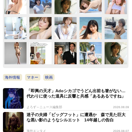
海外情報
マネー
映画
「即興の天才」Adoシカゴでうどん出前も箸がない…
代わりに使った道具に反響と共感「あるあるですね」
よろず～ニュース編集部
2026.08.09
迷子の夫婦「ビッグフット」に遭遇か 森で見た巨大
な黒い影のようなシルエット 14年越しの告白
海外エンタメ
2026.08.07