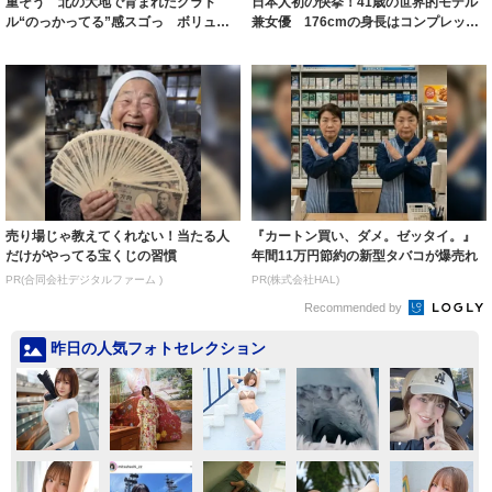
重そう 北の大地で育まれたグラド
日本人初の快挙！41歳の世界的モデル
ル“のっかってる”感スゴっ ボリュー
兼女優 176cmの身長はコンプレック
ミー連発「ア...
スだっ...
売り場じゃ教えてくれない！当たる人
『カートン買い、ダメ。ゼッタイ。』
だけがやってる宝くじの習慣
年間11万円節約の新型タバコが爆売れ
PR(合同会社デジタルファーム )
PR(株式会社HAL)
Recommended by
昨日の人気フォトセレクション