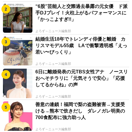
“6股”芸能人と交際過去暴露の元女優 ド派
手DJプレイ！火柱上がるパフォーマンスに
「かっこよすぎ!!」
よろず～ニュース編集部
結婚生活18年でトレンディ俳優と離婚 カ
リスマモデル55歳 LAで衝撃透明感「えっ
若い〜びっくり」
よろず～ニュース編集部
6日に離婚発表の元TBS女性アナ ノースリ
おへそチラリに「元気そうで安心」「応援
してるからね」の声
よろず～ニュース編集部
善意の連鎖！福岡で梨の盗難被害→支援受
ける→熊本で炊きだし ダレノガレ明美の
700食配布に強力助っ人
よろず～ニュース編集部