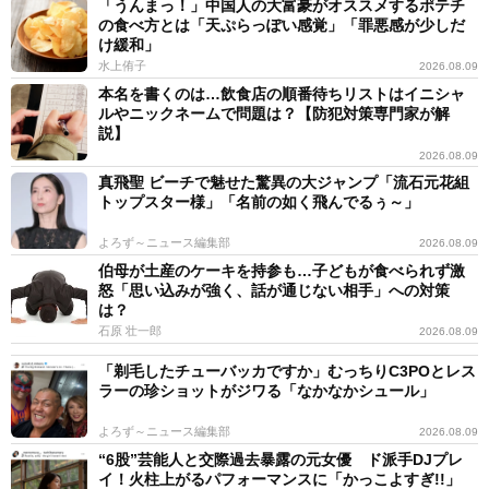
「うんまっ！」中国人の大富豪がオススメするポテチ
の食べ方とは「天ぷらっぽい感覚」「罪悪感が少しだ
け緩和」
水上侑子
2026.08.09
本名を書くのは…飲食店の順番待ちリストはイニシャ
ルやニックネームで問題は？【防犯対策専門家が解
説】
2026.08.09
真飛聖 ビーチで魅せた驚異の大ジャンプ「流石元花組
トップスター様」「名前の如く飛んでるぅ～」
よろず～ニュース編集部
2026.08.09
伯母が土産のケーキを持参も…子どもが食べられず激
怒「思い込みが強く、話が通じない相手」への対策
は？
石原 壮一郎
2026.08.09
「剃毛したチューバッカですか」むっちりC3POとレス
ラーの珍ショットがジワる「なかなかシュール」
よろず～ニュース編集部
2026.08.09
“6股”芸能人と交際過去暴露の元女優 ド派手DJプレ
イ！火柱上がるパフォーマンスに「かっこよすぎ!!」