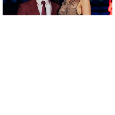
“スパイダーマン婚”トム・ホランド＆ゼンデイヤ、結婚式の詳細が
明るみに 感動スピーチに参列者が涙
海外エンタメ
2026.08.09
引く手あまたの65歳こわもて悪役俳優 サラエボ映画
祭で名誉賞受賞へ
海外エンタメ
2026.08.09
善意の連鎖！福岡で梨の盗難被害→支援受ける→熊本
で炊きだし ダレノガレ明美の700食配布に強力助っ人
よろず～ニュース編集部
2026.08.09
生まれ故郷に戻ったハリウッドきってのセクシー俳
優 自身の心臓発作を「最高の出来事」と語った理由
海外エンタメ
2026.08.09
人気ドラマのキャストが再集結？ 思わせぶりなミーシ
ャ・バートン 終了から10年「どうなるかしらね」