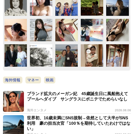
海外情報
マネー
映画
ブランド拡大のメーガン妃 45歳誕生日に風船抱えて
プールへダイブ サングラスにポニテでためらいなし
海外エンタメ
2026.08.06
世界初、16歳未満にSNS規制→依然として大半がSNS
利用 豪の担当次官「100％を期待していたわけではな
い」