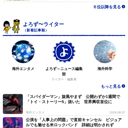
６位以降を見る
よろず〜ライター
（新着記事順）
海外エンタメ
よろず～ニュース編集
海外科学
部
ライター・編集者
もっと見る
「スパイダーマン」旋風やまず 公開わずか1週間で
「トイ・ストーリー5」抜いた 世界興収首位に
海外エンタメ
2026.08.07
公演を「人事上の問題」で直前キャンセル ビジュア
ルでも魅せる米ロックバンド 詳細は明かされず