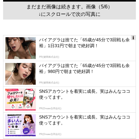
まだまだ画像は続きます。画像（5/6）
↓にスクロールで次の写真に
バイアグラは捨てた「65歳が45分で3回戦も余
裕」1日31円で朝まで絶好調！
Ads
by
PR(健商株式会社)
logly
バイアグラは捨てた「65歳が45分で3回戦も余
裕」980円で朝まで絶好調！
PR(健商株式会社)
SNSアカウントを着実に成長。実はみんなココ
使ってます。
PR(Dreaw合同会社)
SNSアカウントを着実に成長。実はみんなココ
使ってます。
PR(Dreaw合同会社)