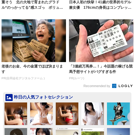
重そう 北の大地で育まれたグラド
日本人初の快挙！41歳の世界的モデル
ル“のっかってる”感スゴっ ボリュー
兼女優 176cmの身長はコンプレック
ミー連発「ア...
スだっ...
老後のお金、今の金運でほぼ決まりま
「3連続万馬券…！」今話題の稼げる競
す
馬予想サイトがバグすぎる件
PR(合同会社デジタルファーム )
PR(ルーツ)
Recommended by
昨日の人気フォトセレクション