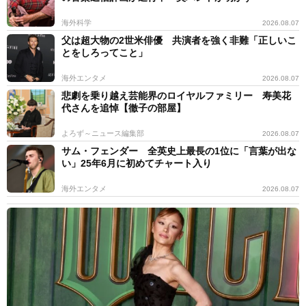
海外科学
2026.08.07
父は超大物の2世米俳優 共演者を強く非難「正しいこ
とをしろってこと」
海外エンタメ
2026.08.07
悲劇を乗り越え芸能界のロイヤルファミリー 寿美花
代さんを追悼【徹子の部屋】
よろず～ニュース編集部
2026.08.07
サム・フェンダー 全英史上最長の1位に「言葉が出な
い」25年6月に初めてチャート入り
海外エンタメ
2026.08.07