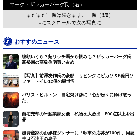
マーク・ザッカーバーグ氏（右）
まだまだ画像は続きます。画像（3/6）
↓にスクロールで次の写真に
おすすめニュース
総額いくら？超リッチ層から恨みも？ザッカーバーグ氏
富裕層の高級住宅買い占め
【写真】前澤友作氏の豪邸 リビングにピカソ＆5億円ソ
ファ トイレ12個の異世界
パリス・ヒルトン 自宅焼け跡に「心が粉々に砕け散っ
た」
自宅売却の米起業家女優 私物を大放出 500点以上を出
品
超資産家のお嬢様ダンサーに「執事の応募が100件」同級
生は石油王の息子