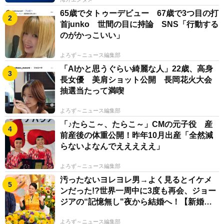
65歳でタトゥーデビュー 67歳で3つ目の打
首junko 世間の目に持論 SNS「行動する
のがかっこいい」
よろず～ニュース編集部
「AIかと思うぐらい綺麗な人」22歳、高身
長女優 美肩ショット公開 長岡花火大会
抽選当たって満喫
よろず～ニュース編集部
「♪たらこ～、たらこ～」CMの元子役 産
前産後の体重公開！昨年10月出産「全然減
らないよなんでえええええ」
よろず～ニュース編集部
汚ったないヨレヨレ男→よく見るとイケメ
ンだった!?世界一周中に3度も再会、ジョー
ジアの“記憶無し"夜から結婚へ！【新婚さ
ん】
よろず～ニュース編集部