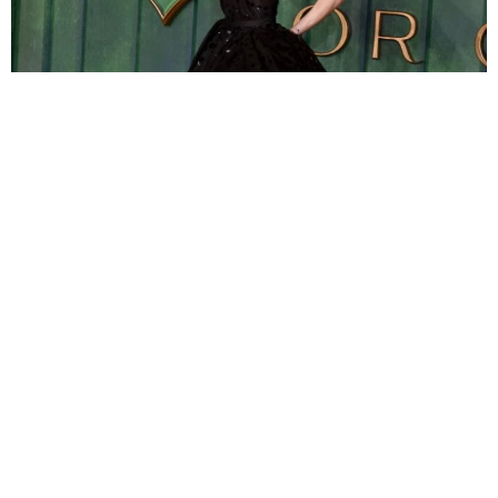
広がる憶測 アリアナ・グランデが活動休止を自ら説明 ファンに
「今夜は少し本音で話してもいい？」
海外エンタメ
2026.08.07
「泣かない自信ないよ」実家から巣立ってゆく息子を
見守る母親「同じ気持ちです」「泣けてきました」と
反響
水上侑子
2026.08.07
舌がん公表の元劇団四季俳優 クラファンで約300万円
集まる→手術成功 術後経過も報告｢まだまだ最悪です
が｣
よろず～ニュース編集部
2026.08.07
広島出身アイドル「被爆ピアノ」で「見上げてごらん
夜の星を」披露 平和願う楽曲も発売、Juice＝Juice
段原瑠々
よろず～ニュース編集部
2026.08.07
「♪たらこ～、たらこ～」CMの元子役 産前産後の体
重公開！昨年10月出産「全然減らないよなんでえええ