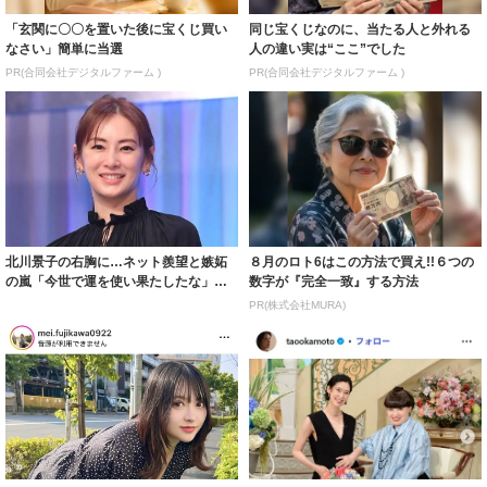
「玄関に〇〇を置いた後に宝くじ買い
同じ宝くじなのに、当たる人と外れる
なさい」簡単に当選
人の違い実は“ここ”でした
PR(合同会社デジタルファーム )
PR(合同会社デジタルファーム )
北川景子の右胸に…ネット羨望と嫉妬
８月のロト6はこの方法で買え!!６つの
の嵐「今世で運を使い果たしたな」
数字が『完全一致』する方法
「ガッツリ行っ...
PR(株式会社MURA)