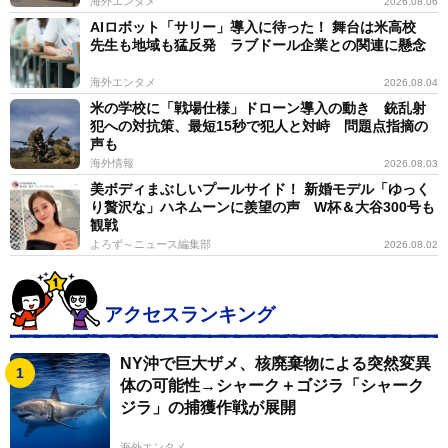
海外エンタメ
2026.08.06
AIロボット「サリー」導入に待った！ 舞台は米高校
先生も地域も猛反発 ラブドール企業との関連に懸念
海外エンタメ
2026.08.04
米の学校に「戦場仕様」ドローン導入の動き 銃乱射
犯への対抗策、最短15秒で犯人と対峙 問題点指摘の
声も
海外情報
2026.08.03
美ボディまぶしいプールサイド！ 新婚モデル「ゆっく
り贅沢な」ハネムーンに羨望の声 W杯＆大谷300号も
観戦
よろず～ニュース編集部
2026.08.02
アクセスランキング
NY沖で巨大ザメ、核廃棄物による突然変異
体の可能性→シャーク＋ゴジラ「シャーク
ジラ」の捕獲作戦が展開
海外エンタメ