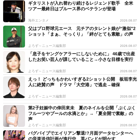
ギタリストが入れ替わり続けるレジェンド歌手 全米
ツアー最終日はブルース界のベテランが登場
海外エンタメ
2026.08.07
父はプロ野球元エース 元チアのタレント娘が“激似"2
ショット「まぁ、そっくり」「絆がとても素敵」の声
よろず～ニュース編集部
2026.08.07
「息子をヤングケアラーにしないために」 46歳で出産
したお笑い芸人が課していること→小さな目標を実行
よろず～ニュース編集部
2026.08.07
えっ！ どっちもかわいすぎる2ショット公開 板垣李光
人に絶賛の声 ドラマ「大空港」で逃走→確保
よろず～ニュース編集部
2026.08.07
第2子妊娠中の倖田來未 夏のネイルを公開「ぷくぷく
フルーツやプールの水滴とか」→「夏全開で素敵」の
声
よろず～ニュース編集部
2026.08.07
バグパイプでエイリアン撃退!?月面データセンターへ
の音楽送信計画が進行中 英バンドが明かす