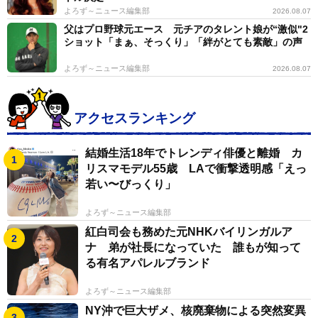
よろず～ニュース編集部
2026.08.07
父はプロ野球元エース 元チアのタレント娘が“激似"2
ショット「まぁ、そっくり」「絆がとても素敵」の声
よろず～ニュース編集部
2026.08.07
アクセスランキング
結婚生活18年でトレンディ俳優と離婚 カ
リスマモデル55歳 LAで衝撃透明感「えっ
若い〜びっくり」
よろず～ニュース編集部
紅白司会も務めた元NHKバイリンガルア
ナ 弟が社長になっていた 誰もが知って
る有名アパレルブランド
よろず～ニュース編集部
NY沖で巨大ザメ、核廃棄物による突然変異