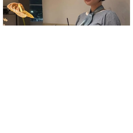
昨年10月第1子誕生→双子出産のモデル 出産直前のおなか披露
「はち切れそう」の声 帝王切開で大量出血も
よろず～ニュース編集部
2026.08.08
兄弟以外の確執も乗り越えて…目指すは全メンバー再
集結 ロックの殿堂入りのオアシス まさかの企画
海外エンタメ
2026.08.08
86歳の志茂田景樹氏が近影 呼吸器疾患と２つの難治
性疾患で要介護5 訪問介護、看護生活もポジティブ発
信
よろず～ニュース編集部
2026.08.08
小さいのに大きい！身長148㎝の人気アイドルが前かが
みスペシャルショット 姫野ひなの｢FLASH｣登場
よろず～ニュース編集部
2026.08.07
迷子の夫婦「ビッグフット」に遭遇か 森で見た巨大