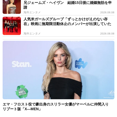
兄ジェームズ・ヘイヴン 結婚15日後に婚姻無効を申
請
海外エンタメ
2026.08.08
人気米ガールズグループ「ずっとかけがえのない存
在」映画に無期限活動休止のメンバーが出演していた
海外エンタメ
2026.08.08
エマ・フロスト役で豪出身のスリラー女優がマーベルに仲間入り
リブート版「X―MEN」