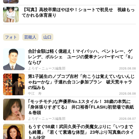
【写真】高校卒業ほやほや！ショートで初見せ 視線もっ
てかれる体育座り
フォト
芸能人
山口
合計金額は軽く億超え！マイバッハ、ベントレー、ゲ
レンデ、ポルシェ ユージの愛車ナンバーすべて「8」
ならび
よろず～ニュース編集部
2026.08.08
第1子誕生のノブコブ吉村「向こうは覚えていないんじ
ゃねーかな」子連れ合コン参加プラン 破天荒キャラ
の悩みも
中江 寿
2026.08.08
｢モッチモチ｣な声優界No.1スタイル！ 38歳の本気に
｢身体張りすぎてる｣ 井口裕香｢FLASH｣初登場で表紙
＆巻頭
よろず～ニュース編集部
2026.08.07
もうすぐ58歳！武田久美子の美魔女ぶりに「いつまで
も綺麗」「若くて素適な体型」 23年ぶり写真集のタイ
トル決定