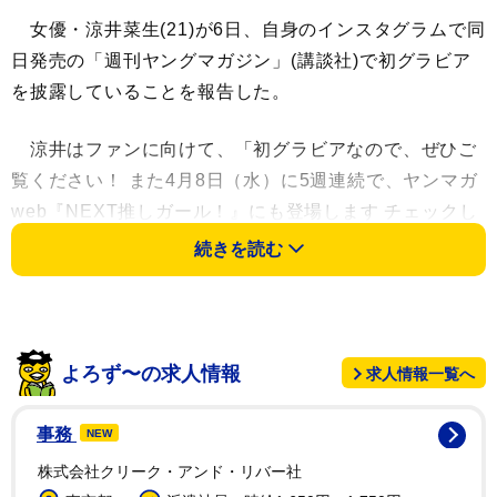
女優・涼井菜生(21)が6日、自身のインスタグラムで同
日発売の「週刊ヤングマガジン」(講談社)で初グラビア
を披露していることを報告した。
涼井はファンに向けて、「初グラビアなので、ぜひご
覧ください！ また4月8日（水）に5週連続で、ヤンマガ
web『NEXT推しガール！』にも登場します チェックし
てみてね〜！」と呼びかけた。
続きを読む
発売前にも「『ヤングマガジン19号巻中グラビア』
に、掲載していただきます ずっと憧れていたグラビア
で少し緊張しましたが、自分らしく撮影できました！」
よろず〜の求人情報
求人情報一覧へ
とオフショットをつけてアピール。「可愛い衣装がたく
さんあるので、ぜひお手にとっていただけると嬉しいで
事務
NEW
す」とつづっている。
株式会社クリーク・アンド・リバー社