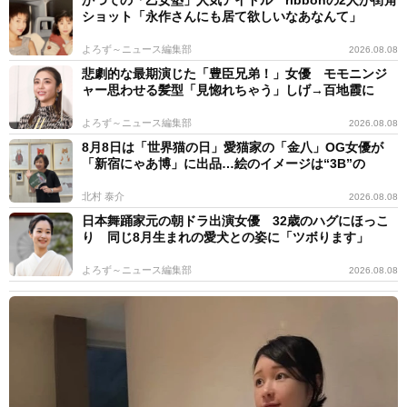
ショット「永作さんにも居て欲しいなあなんて」
よろず～ニュース編集部
2026.08.08
悲劇的な最期演じた「豊臣兄弟！」女優 モモニンジ
ャー思わせる髪型「見惚れちゃう」しげ→百地霞に
よろず～ニュース編集部
2026.08.08
8月8日は「世界猫の日」愛猫家の「金八」OG女優が
「新宿にゃあ博」に出品…絵のイメージは“3B”の
北村 泰介
2026.08.08
日本舞踊家元の朝ドラ出演女優 32歳のハグにほっこ
り 同じ8月生まれの愛犬との姿に「ツボります」
よろず～ニュース編集部
2026.08.08