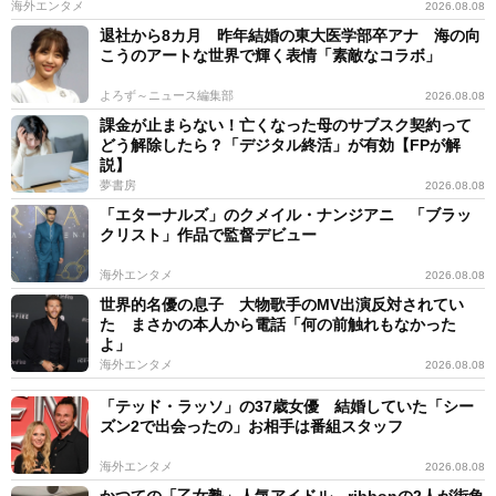
海外エンタメ
2026.08.08
退社から8カ月 昨年結婚の東大医学部卒アナ 海の向
こうのアートな世界で輝く表情「素敵なコラボ」
よろず～ニュース編集部
2026.08.08
課金が止まらない！亡くなった母のサブスク契約って
どう解除したら？「デジタル終活」が有効【FPが解
説】
夢書房
2026.08.08
「エターナルズ」のクメイル・ナンジアニ 「ブラッ
クリスト」作品で監督デビュー
海外エンタメ
2026.08.08
世界的名優の息子 大物歌手のMV出演反対されてい
た まさかの本人から電話「何の前触れもなかった
よ」
海外エンタメ
2026.08.08
「テッド・ラッソ」の37歳女優 結婚していた「シー
ズン2で出会ったの」お相手は番組スタッフ
海外エンタメ
2026.08.08
かつての「乙女塾」人気アイドル ribbonの2人が街角