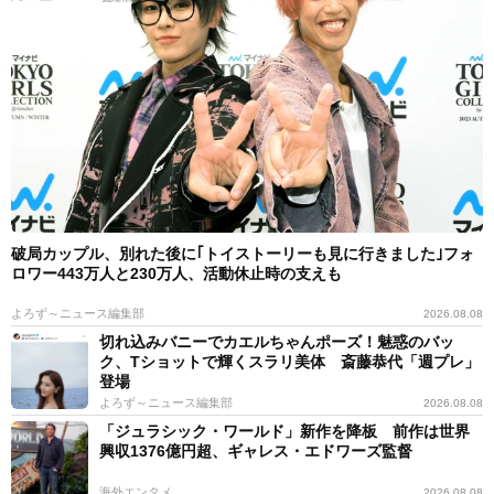
破局カップル、別れた後に｢トイストーリーも見に行きました｣フォ
ロワー443万人と230万人、活動休止時の支えも
よろず～ニュース編集部
2026.08.08
切れ込みバニーでカエルちゃんポーズ！魅惑のバッ
ク、Tショットで輝くスラリ美体 斎藤恭代「週プレ」
登場
よろず～ニュース編集部
2026.08.08
「ジュラシック・ワールド」新作を降板 前作は世界
興収1376億円超、ギャレス・エドワーズ監督
海外エンタメ
2026.08.08