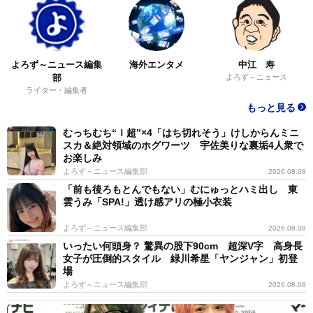
よろず～ニュース編集
海外エンタメ
中江 寿
部
よろず～ニュース
ライター・編集者
もっと見る
むっちむち“Ｉ超”×4「はち切れそう」けしからんミニ
スカ＆絶対領域のホグワーツ 宇佐美りな裏垢4人衆で
お楽しみ
よろず～ニュース編集部
2026.08.08
「前も後ろもとんでもない」むにゅっとハミ出し 東
雲うみ「SPA!」透け感アリの極小衣装
よろず～ニュース編集部
2026.08.08
いったい何頭身？ 驚異の股下90cm 超深V字 高身長
女子が圧倒的スタイル 緑川希星「ヤンジャン」初登
場
よろず～ニュース編集部
2026.08.08