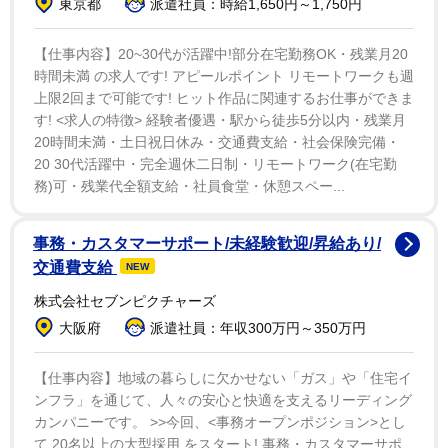
東京都
派遣社員：時給1,650円～1,750円
公開した車の中からフレッシュな双丘が目を引く青い
スイムウェア姿でほほ笑むカット、ヒモが結ばれた美背
【仕事内容】20~30代が活躍中!部分在宅勤務OK・残業月20
中が際立つバックショットに、「めちゃんこキュートで
時間未満 の求人です! アピールポイント リモートワークも週
泣きそう」「透明感半端ないな」「とてもインパクトあ
上限2回まで可能です! ヒット作品に関連するお仕事ができま
す! <求人の特徴> 経験者優遇・駅から徒歩5分以内・残業月
りました！」「スタイルやばい」など、ファンからも称
20時間未満・土日祝日休み・交通費支給・社会保険完備・
賛の声が上がっていた。
20 30代活躍中・完全週休二日制・リモートワーク(在宅勤
務)可・残業代全額支給・社員食堂・休憩スペー...
涼井は2004年生まれ、山口県出身。昨年の日本テレビ
系ドラマ「ちはやふる―めぐり―」(徳田彩役)に出演し
事務・カスタマーサポート/未経験歓迎/昇給あり/
たほか、テレビ東京系の4月期ドラマ「惡の華」では石
交通費支給
NEW
田華役で出演する。
株式会社セブンピクチャーズ
大阪府
派遣社員：年収300万円～350万円
【仕事内容】地域の暮らしに欠かせない「ガス」や「住宅イ
ンフラ」を通じて、人々の安心と快適を支えるリーディング
カンパニーです。 >>今回、<事務オープンポジション>とし
て 20名以上の大型採用 をスタート! 事務・カスタマーサポ