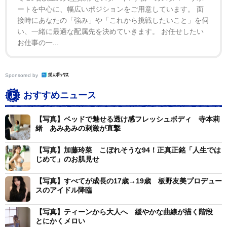
ートを中心に、幅広いポジションをご用意しています。 面
接時にあなたの「強み」や「これから挑戦したいこと」を伺
い、一緒に最適な配属先を決めていきます。 お任せしたい
お仕事の一...
Sponsored by
おすすめニュース
【写真】ベッドで魅せる透け感フレッシュボディ 寺本莉
緒 あみあみの刺激が直撃
【写真】加藤玲菜 こぼれそうな94！正真正銘「人生では
じめて」のお肌見せ
【写真】すべてが成長の17歳→19歳 板野友美プロデュー
スのアイドル降臨
【写真】ティーンから大人へ 緩やかな曲線が描く階段
とにかくメロい