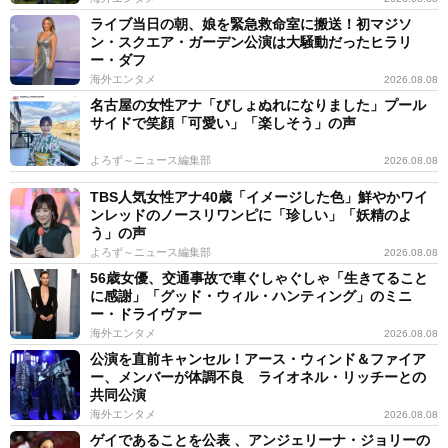
ライブ当日の朝、娘を緊急救命室に搬送！初マジソ
ン・スクエア・ガーデン公演は大騒動だったヒラリ
ー・ダフ
海外エンタメ
2026.08.08
名古屋の女性アナ「びしょぬれになりました」プール
サイドで笑顔「可愛い」「楽しそう」の声
よろず～ニュース編集部
2026.08.08
TBS人気女性アナ40歳「イメージした色」鮮やかワイ
ンレッドのノースリワンピに「珍しい」「妖精のよ
う」の声
よろず～ニュース編集部
2026.08.08
56歳女優、交通事故で車ぐしゃぐしゃ「生きてること
に感謝」「グッド・ウィル・ハンティング」のミニ
ー・ドライヴァー
海外エンタメ
2026.08.08
公演を直前キャンセル！アース・ウィンド＆ファイア
ー、メンバーが体調不良 ライオネル・リッチーとの
共同公演
海外エンタメ
2026.08.08
ゲイであることを公表 、アンジェリーナ・ジョリーの