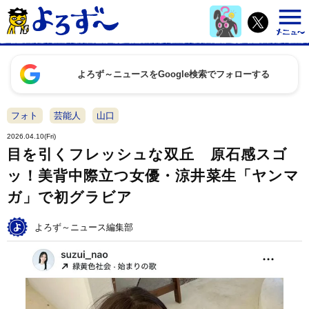
よろず～ニュースをGoogle検索でフォローする
フォト
芸能人
山口
2026.04.10(Fri)
目を引くフレッシュな双丘 原石感スゴ
ッ！美背中際立つ女優・涼井菜生「ヤンマ
ガ」で初グラビア
よろず～ニュース編集部