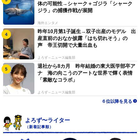
体の可能性→シャーク＋ゴジラ「シャーク
ジラ」の捕獲作戦が展開
海外エンタメ
昨年10月第1子誕生→双子出産のモデル 出
産直前のおなか披露「はち切れそう」の
声 帝王切開で大量出血も
よろず～ニュース編集部
退社から8カ月 昨年結婚の東大医学部卒ア
ナ 海の向こうのアートな世界で輝く表情
「素敵なコラボ」
よろず～ニュース編集部
６位以降を見る
よろず〜ライター
（新着記事順）