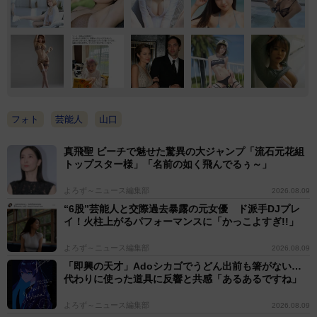
フォト
芸能人
山口
真飛聖 ビーチで魅せた驚異の大ジャンプ「流石元花組
トップスター様」「名前の如く飛んでるぅ～」
よろず～ニュース編集部
2026.08.09
“6股”芸能人と交際過去暴露の元女優 ド派手DJプレ
イ！火柱上がるパフォーマンスに「かっこよすぎ!!」
よろず～ニュース編集部
2026.08.09
「即興の天才」Adoシカゴでうどん出前も箸がない…
代わりに使った道具に反響と共感「あるあるですね」
よろず～ニュース編集部
2026.08.09