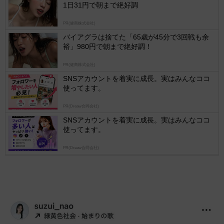
1日31円で朝まで絶好調
Ads
by
PR(健商株式会社)
logly
バイアグラは捨てた「65歳が45分で3回戦も余
裕」980円で朝まで絶好調！
PR(健商株式会社)
SNSアカウントを着実に成長。実はみんなココ
使ってます。
PR(Dreaw合同会社)
SNSアカウントを着実に成長。実はみんなココ
使ってます。
PR(Dreaw合同会社)