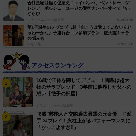
合計金額は軽く億超え！マイバッハ、ベントレー、ゲ
レンデ、ポルシェ ユージの愛車ナンバーすべて「8」
ならび
よろず～ニュース編集部
2026.08.08
第1子誕生のノブコブ吉村「向こうは覚えていないんじ
ゃねーかな」子連れ合コン参加プラン 破天荒キャラ
の悩みも
中江 寿
2026.08.08
アクセスランキング
16歳で正体を隠してデビュー！両親は超大
物のサラブレッド 3年前に他界した父への
想い【徹子の部屋】
よろず～ニュース編集部
“6股”芸能人と交際過去暴露の元女優 ド派
手DJプレイ！火柱上がるパフォーマンスに
「かっこよすぎ!!」