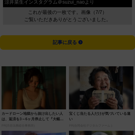
涼井菜生インスタグラム＠suzui_naoより
これが最後の一枚です。画像（7/7）
ご覧いただきありがとうございました。
記事に戻る
カードローン地獄から抜け出したい人
宝くじ当たる人だけが気づいている違
は、返済を3～6ヶ月停止して『大幅に
い
減額してか...
PR(渋谷法務総合事務所)
PR(合同会社デジタルファーム )