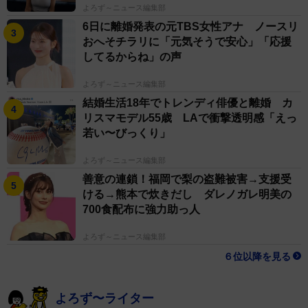
よろず～ニュース編集部
6日に離婚発表の元TBS女性アナ ノースリ
おへそチラリに「元気そうで安心」「応援
してるからね」の声
よろず～ニュース編集部
結婚生活18年でトレンディ俳優と離婚 カ
リスマモデル55歳 LAで衝撃透明感「えっ
若い〜びっくり」
よろず～ニュース編集部
善意の連鎖！福岡で梨の盗難被害→支援受
ける→熊本で炊きだし ダレノガレ明美の
700食配布に強力助っ人
よろず～ニュース編集部
６位以降を見る
よろず〜ライター