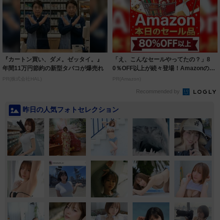
『カートン買い、ダメ。ゼッタイ。』
「え、こんなセールやってたの？」8
年間11万円節約の新型タバコが爆売れ
0％OFF以上が続々登場！Amazonの本
気が...
PR(株式会社HAL)
PR(Amazon)
Recommended by
昨日の人気フォトセレクション