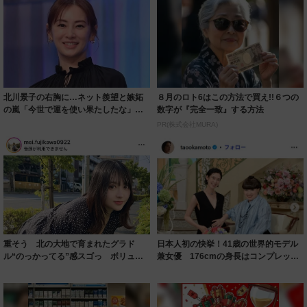
北川景子の右胸に…ネット羨望と嫉妬
８月のロト6はこの方法で買え!!６つの
の嵐「今世で運を使い果たしたな」
数字が『完全一致』する方法
「ガッツリ行っ...
PR(株式会社MURA)
重そう 北の大地で育まれたグラド
日本人初の快挙！41歳の世界的モデル
ル“のっかってる”感スゴっ ボリュー
兼女優 176cmの身長はコンプレック
ミー連発「ア...
スだっ...