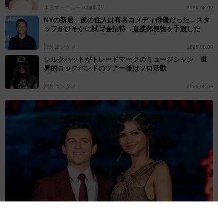
よろず～ニュース編集部
2026.08.09
NYの新居、前の住人は有名コメディ俳優だった→スタ
ッフがひそかに試写会招待→直接郵便物を手渡した
海外エンタメ
2026.08.09
シルクハットがトレードマークのミュージシャン 世
界的ロックバンドのツアー後はソロ活動
海外エンタメ
2026.08.09