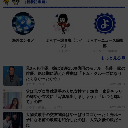
（新着記事順）
海外エンタメ
よろず～調査班【ライ
よろず～ニュース編集
フ】
部
ライター
ライター・編集者
もっと見る
兄3人も俳優、娘は資産1500億円のモデル 芸能一家の
俳優、絶頂期に消えた理由は「トム・クルーズになり
たくなかったから」
海外エンタメ
2026.08.09
父は元プロ野球選手の人気女性アナ26歳 素足チラリ
の鮮やか衣装に「写真集出しましょう」「いつも輝い
て」の声
よろず～調査班【ライフ】
2026.08.09
大物英歌手の交友関係はやっぱりスゴかった！売れっ
子になる前の歌姫を紹介したのは、人気女優の娘だっ
た