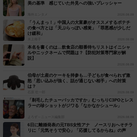
美の基準 感じていた外見への強いプレッシャー
海外エンタメ
2026.08.09
「うんまっ！」中国人の大富豪がオススメするポテチ
の食べ方とは「天ぷらっぽい感覚」「罪悪感が少しだ
け緩和」
水上侑子
2026.08.09
本名を書くのは…飲食店の順番待ちリストはイニシャ
ルやニックネームで問題は？【防犯対策専門家が解
説】
2026.08.09
伯母が土産のケーキを持参も…子どもが食べられず激
怒「思い込みが強く、話が通じない相手」への対策
は？
石原 壮一郎
2026.08.09
「剃毛したチューバッカですか」むっちりC3POとレス
ラーの珍ショットがジワる「なかなかシュール」
よろず～ニュース編集部
2026.08.09
6日に離婚発表の元TBS女性アナ ノースリおへそチラ
リに「元気そうで安心」「応援してるからね」の声