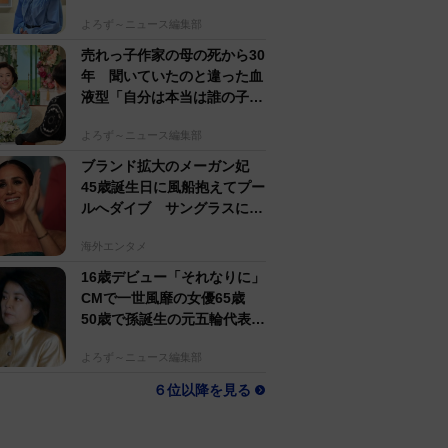
すぎる」母162cm 姉は声優
よろず～ニュース編集部
売れっ子作家の母の死から30
年 聞いていたのと違った血
液型「自分は本当は誰の子
か」【徹子の部屋】
よろず～ニュース編集部
ブランド拡大のメーガン妃
45歳誕生日に風船抱えてプー
ルへダイブ サングラスにポ
ニテでためらいなし
海外エンタメ
16歳デビュー「それなりに」
CMで一世風靡の女優65歳
50歳で孫誕生の元五輪代表と
花火大会 カズ息子の師匠
よろず～ニュース編集部
６位以降を見る