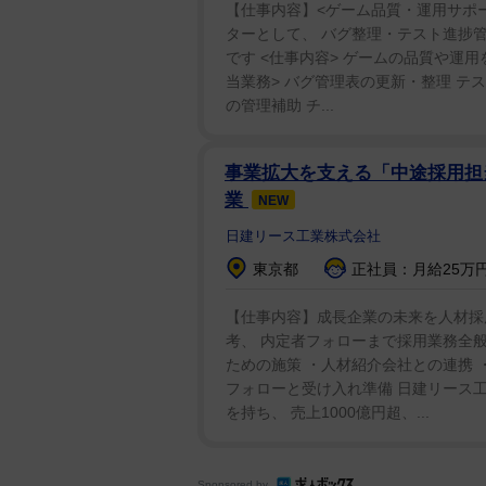
【仕事内容】<ゲーム品質・運用サポー
ターとして、 バグ整理・テスト進捗
です <仕事内容> ゲームの品質や運
当業務> バグ管理表の更新・整理 テ
の管理補助 チ...
事業拡大を支える「中途採用担当
業
NEW
日建リース工業株式会社
東京都
正社員：月給25万円～
【仕事内容】成長企業の未来を人材採
考、 内定者フォローまで採用業務全般
ための施策 ・人材紹介会社との連携 
フォローと受け入れ準備 日建リース工業
を持ち、 売上1000億円超、...
Sponsored by