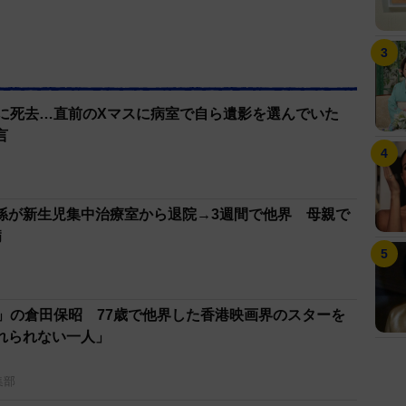
末に死去…直前のXマスに病室で自ら遺影を選んでいた
言
孫が新生児集中治療室から退院→3週間で他界 母親で
病
5」の倉田保昭 77歳で他界した香港映画界のスターを
れられない一人」
集部