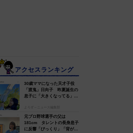
アクセスランキング
30歳ママになった天才子役
「渡鬼」日向子 昨夏誕生の
息子に「大きくなってる」愛
らしい姿に反響
よろず～ニュース編集部
元プロ野球選手の父は
181cm タレントの長身息子
に反響「びっくり」「背が高