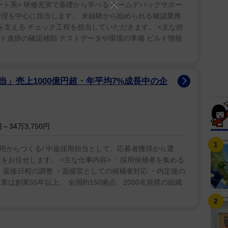
ト系> 研修充実で基礎から学べる ゲームデバッグサポー
管理を中心に担当します。 未経験から始められる確認業務
用を支える チェック工程を担当していただきます。 <主な担
スト進捗の確認補助 テストデータや環境の準備 ビルド情報
」売上1000億円超・年平均7%成長中の企
34万3,750円
用からつくる/ 中途採用担当として、応募者獲得から選
をお任せします。 <主な仕事内容> ・採用候補者を集める
・面接日程の調整 ・面接官としての候補者対応 ・内定後の
は創業55年以上。 全国約150拠点、2000名規模の組織