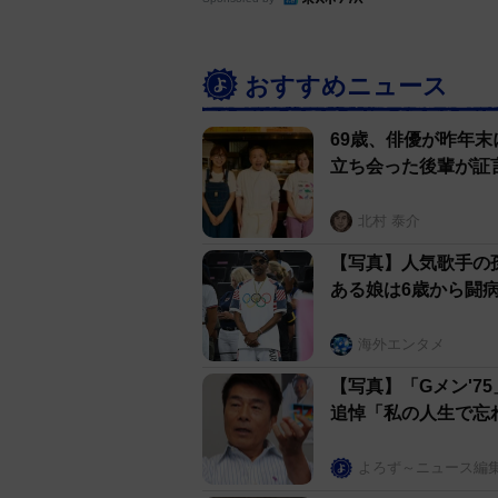
おすすめニュース
69歳、俳優が昨年
立ち会った後輩が証
北村 泰介
【写真】人気歌手の
ある娘は6歳から闘
海外エンタメ
【写真】「Gメン'7
追悼「私の人生で忘
よろず～ニュース編