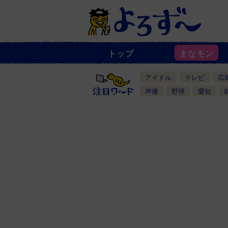
トップ
まなモン
ニ
ュ
ー
アイドル
テレビ
広
ス
一
声優
野球
愛知
覧