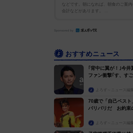
などです。朝になれば、朝食のご案内
会計などがあります。 ...
Sponsored by
おすすめニュース
｢背中に翼が！｣今
ファン衝撃｢す、すご
よろず～ニュース編
70歳で「自己ベス
バリバリだ お約束
よろず～ニュース編