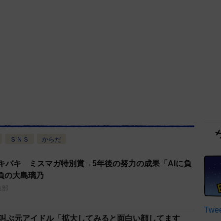
ＳＮＳ
からだ
キバキ ミスマガ特別賞→5年後の努力の成果「AIに負
負の大島璃乃
集部
Twee
て叫ぶ元アイドル「拡大してみると面白い顔してます