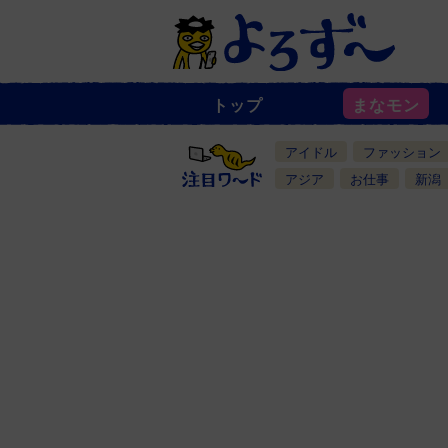
トップ
まなモン
ニ
ュ
ー
アイドル
ファッション
ス
一
アジア
お仕事
新潟
覧