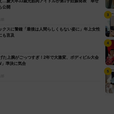
え…慶大卒33歳元筋肉アイドルが第1子妊娠発表 幸せ
も公開
集部
ックスに警鐘「最後は人間らしくもない姿に」年上女性
にも言及
上げた上腕がごっつすぎ！2年で大激変、ボディビル大会
 W」準決に気合
集部