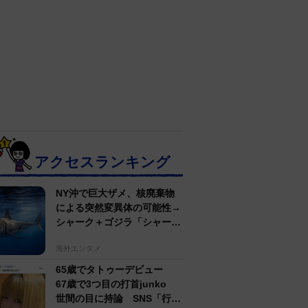
アクセスランキング
NY沖で巨大ザメ、核廃棄物
による突然変異体の可能性→
シャーク＋ゴジラ「シャーク
ジラ」の捕獲作戦が展開
海外エンタメ
65歳でタトゥーデビュー
67歳で3つ目の打首junko
世間の目に持論 SNS「行動