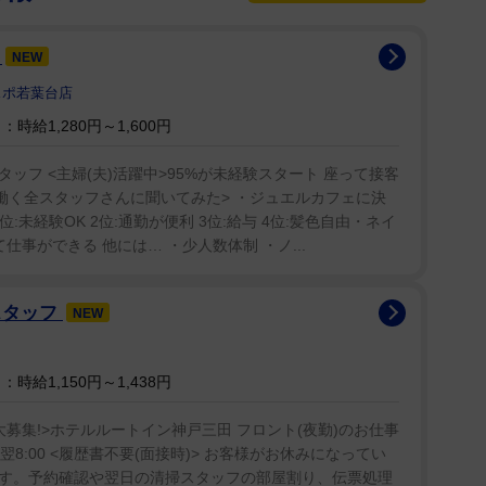
フ
NEW
スポ若葉台店
時給1,280円～1,600円
ッフ <主婦(夫)活躍中>95%が未経験スタート 座って接客
 <働く全スタッフさんに聞いてみた> ・ジュエルカフェに決
位:未経験OK 2位:通勤が便利 3位:給与 4位:髪色自由・ネイ
仕事ができる 他には… ・少人数体制 ・ノ...
スタッフ
NEW
時給1,150円～1,438円
募集!>ホテルルートイン神戸三田 フロント(夜勤)のお仕事
～翌8:00 <履歴書不要(面接時)> お客様がお休みになってい
す。予約確認や翌日の清掃スタッフの部屋割り、伝票処理