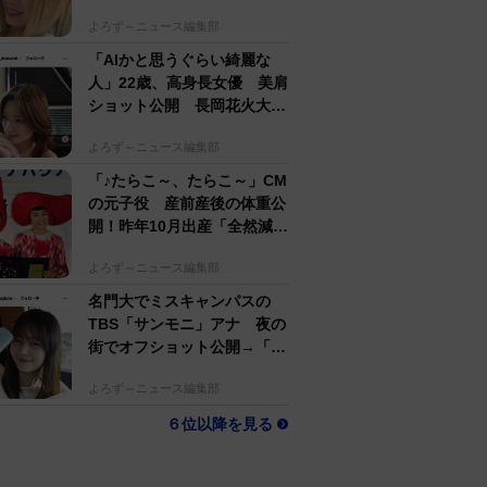
するのがかっこいい」
よろず～ニュース編集部
「AIかと思うぐらい綺麗な
人」22歳、高身長女優 美肩
ショット公開 長岡花火大会
抽選当たって満喫
よろず～ニュース編集部
「♪たらこ～、たらこ～」CM
の元子役 産前産後の体重公
開！昨年10月出産「全然減ら
ないよなんでえええええ」
よろず～ニュース編集部
名門大でミスキャンパスの
TBS「サンモニ」アナ 夜の
街でオフショット公開→「ノ
ースリーブ、細〜、可愛い」
よろず～ニュース編集部
６位以降を見る