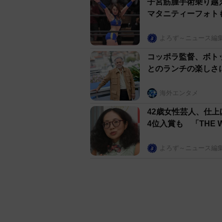
子宮筋腫手術乗り越
マタニティーフォト
よろず～ニュース編
コッポラ監督、ボト
とのランチの楽しさ
海外エンタメ
42歳女性芸人、仕
4位入賞も 「THE
よろず～ニュース編