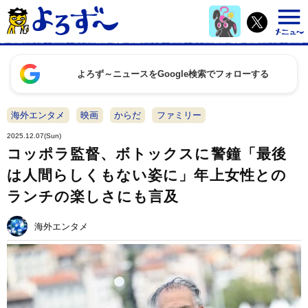
よろず～ニュースをGoogle検索でフォローする
海外エンタメ
映画
からだ
ファミリー
2025.12.07(Sun)
コッポラ監督、ボトックスに警鐘「最後
は人間らしくもない姿に」年上女性との
ランチの楽しさにも言及
海外エンタメ