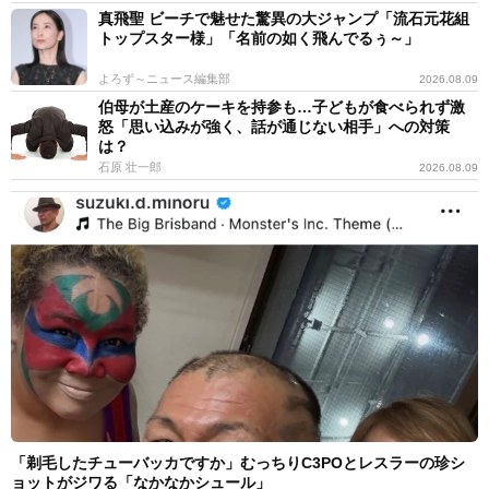
真飛聖 ビーチで魅せた驚異の大ジャンプ「流石元花組
トップスター様」「名前の如く飛んでるぅ～」
よろず～ニュース編集部
2026.08.09
伯母が土産のケーキを持参も…子どもが食べられず激
怒「思い込みが強く、話が通じない相手」への対策
は？
石原 壮一郎
2026.08.09
「剃毛したチューバッカですか」むっちりC3POとレスラーの珍シ
ョットがジワる「なかなかシュール」