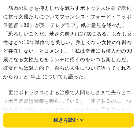
筋肉の動きを抑えしわを減らすボトックス注射で老化
に抗う女優たちについてフランシス・フォード・コッポ
ラ監督（86）が英「テレグラフ」紙に意見を述べた。
「恐ろしいことだ。若さの輝きは27歳にある。しかし女
性はどの10年単位でも美しい。美しくない女性の年齢な
ど存在しない」とコメント。「私は幸運にも何人かの90
歳になる女性たちをランチに招くのをいつも楽しんだ。
彼女たちは魅力的で、自らの人生について語ってくれる
からね」と“年上”についても語った。
更にボトックスによる治療で人間らしさまで失うとコ
ッポラ監督は警鐘を鳴らしている。「花であるのに、つ
ぼみのようになろうとするな。ほんの少し手を加えたと
ころで、それがたるんだら、更に手を加える。終いには
続きを読む
もはや人間らしくもない姿になってしまう！」と歯止め
がきかなくなること危惧した。