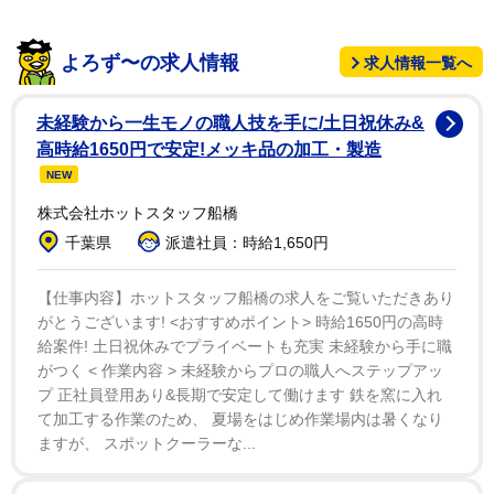
今回のインタビューでコッポラ監督は先立たれた妻エ
よろず〜の求人情報
求人情報一覧へ
レノアさんについても言及していた。「彼女を亡くした
のは1年前だ。一番の一緒の時間はいつも朝だった。人
未経験から一生モノの職人技を手に/土日祝休み&
生を通じて、感情的に支え合える相手がいたんだ。だか
高時給1650円で安定!メッキ品の加工・製造
ら今は、自分がどこにいるのかさえわからないよ」と寂
NEW
しさを隠さなかった。「彼女との日々の会話から本当に
株式会社ホットスタッフ船橋
多くのことを学んだ。コンセプチュアルアートについて
千葉県
派遣社員：時給1,650円
教えてくれた。何でもアートになり得るってね。ジャガ
イモの皮をむく行為さえアートになり得ると。当時は自
【仕事内容】ホットスタッフ船橋の求人をご覧いただきあり
がとうございます! <おすすめポイント> 時給1650円の高時
分が聞いた中で一番馬鹿げた話だと思っていたよ。でも
給案件! 土日祝休みでプライベートも充実 未経験から手に職
理解できなくても、同意できなくても、興味深いものだ
がつく < 作業内容 > 未経験からプロの職人へステップアッ
った」と妻から学びがあったことも振り返った。
プ 正社員登用あり&長期で安定して働けます 鉄を窯に入れ
て加工する作業のため、 夏場をはじめ作業場内は暑くなり
ますが、 スポットクーラーな...
そんな最愛の妻の死と向き合うためにコッポラ監督は
現在、詩を書くことから一日を始めているという。「毎