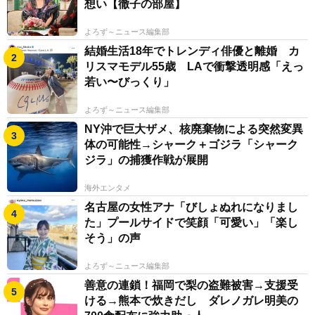
想い【徹子の部屋】
よろず～ニュース編集部
結婚生活18年でトレンディ俳優と離婚 カ
リスマモデル55歳 LAで衝撃透明感「えっ
若い〜びっくり」
よろず～ニュース編集部
NY沖で巨大ザメ、核廃棄物による突然変異
体の可能性→シャーク＋ゴジラ「シャーク
ジラ」の捕獲作戦が展開
海外エンタメ
名古屋の女性アナ「びしょぬれになりまし
た」プールサイドで笑顔「可愛い」「楽し
そう」の声
よろず～ニュース編集部
善意の連鎖！福岡で梨の盗難被害→支援受
ける→熊本で炊きだし ダレノガレ明美の