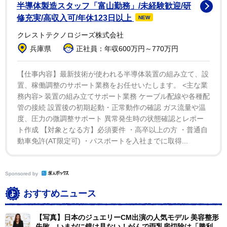
半導体製造スタッフ「富山勤務」/未経験歓迎/研
朝、ポジティブな言葉を10個リストアップして、それを
修充実/高収入可/年休123日以上
NEW
詩にまとめている。新しい言葉も覚えるからね。言葉の
クレストテクノロジーズ株式会社
新たな供給源を見つけるのは難しいんだ」と語った。
兵庫県
正社員：年収600万円～770万円
【仕事内容】最新技術が使われる半導体装置の組み立て、設
置、稼働調整のサポート業務をお任せいたします。 <主な業
務内容> 装置の組み立てサポート業務 ケーブル配線や各種配
管の接続 設置後の初期起動・正常動作の確認 ガス流量や温
度、圧力の微調整サポート 異常発生時の状態確認とレポー
ト作成 【対象となる方】必須要件 ・高卒以上の方 ・普通自
動車免許(AT限定可) ・パスポートを入社までに取得...
Sponsored by
おすすめニュース
【写真】日本のジュエリーCM出演の人気モデル 美容整形
失敗…いまだに鏡は見ない！がんで両乳房切除は「勝利の