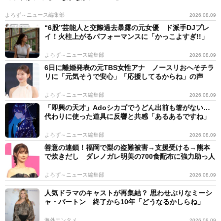
よろず～ニュース編集部
2026.08.09
“6股”芸能人と交際過去暴露の元女優 ド派手DJプレ
イ！火柱上がるパフォーマンスに「かっこよすぎ!!」
よろず～ニュース編集部
2026.08.09
6日に離婚発表の元TBS女性アナ ノースリおへそチラ
リに「元気そうで安心」「応援してるからね」の声
よろず～ニュース編集部
2026.08.09
「即興の天才」Adoシカゴでうどん出前も箸がない…
代わりに使った道具に反響と共感「あるあるですね」
よろず～ニュース編集部
2026.08.09
善意の連鎖！福岡で梨の盗難被害→支援受ける→熊本
で炊きだし ダレノガレ明美の700食配布に強力助っ人
よろず～ニュース編集部
2026.08.09
人気ドラマのキャストが再集結？ 思わせぶりなミーシ
ャ・バートン 終了から10年「どうなるかしらね」
海外エンタメ
2026.08.09