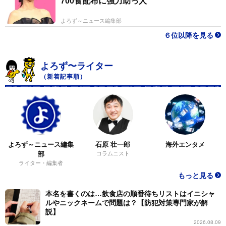
700食配布に強力助っ人
よろず～ニュース編集部
６位以降を見る
よろず〜ライター
（新着記事順）
よろず～ニュース編集
石原 壮一郎
海外エンタメ
部
コラムニスト
ライター・編集者
もっと見る
本名を書くのは…飲食店の順番待ちリストはイニシャ
ルやニックネームで問題は？【防犯対策専門家が解
説】
2026.08.09