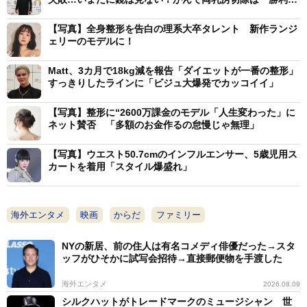
証」
【写真】全身整形を告白の理系大卒タレント 新作ランジ
ェリーのモデルに！
Matt、3カ月で18kg減を報告「ダイエットが一番の整形」
すっきりしたラインに「ビジュ大爆発でカッコイイ」
【写真】整形に“2600万課金のモデル「人生変わった」に
ネット賛否 「多額のお金作るの怠慢じゃ無理」
【写真】ウエスト50.7cmのインフルエンサー、5歳児用ス
カートを着用「スタイル爆盛れ」
海外エンタメ
映画
からだ
ファミリー
NYの新居、前の住人は有名コメディ俳優だった→スタ
ッフがひそかに試写会招待→直接郵便物を手渡した
海外エンタメ
2026.08.09
シルクハットがトレードマークのミュージシャン 世