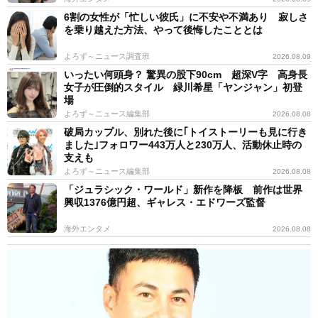
6割の女性が「忙しい彼氏」に不安や不満あり 寂しさ
を乗り越えた方法、やって後悔したこととは
よろず～ニュース調査班
2026.08.09
いったい何頭身？ 驚異の股下90cm 超深V字 高身長
女子が圧倒的スタイル 緑川希星「ヤンジャン」初登
場
よろず～ニュース編集部
2026.08.08
破局カップル、別れた後に｢トイストーリーも見に行き
ました｣フォロワー443万人と230万人、活動休止時の
支えも
よろず～ニュース編集部
2026.08.08
「ジュラシック・ワールド」新作を降板 前作は世界
興収1376億円超、ギャレス・エドワーズ監督
海外エンタメ
2026.08.08