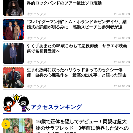
界的ロックバンドのツアー後はソロ活動
海外エンタメ
2026.08.09
“スパイダーマン婚”トム・ホランド＆ゼンデイヤ、結
婚式の詳細が明るみに 感動スピーチに参列者が涙
海外エンタメ
2026.08.09
引く手あまたの65歳こわもて悪役俳優 サラエボ映画
祭で名誉賞受賞へ
海外エンタメ
2026.08.09
生まれ故郷に戻ったハリウッドきってのセクシー俳
優 自身の心臓発作を「最高の出来事」と語った理由
海外エンタメ
2026.08.09
アクセスランキング
16歳で正体を隠してデビュー！両親は超大
物のサラブレッド 3年前に他界した父への