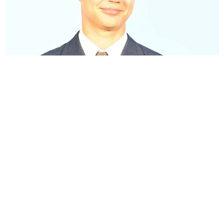
合計金額は軽く億超え！マイバッハ、ベントレー、ゲレンデ、ポル
シェ ユージの愛車ナンバーすべて「8」ならび
よろず～ニュース編集部
2026.08.08
ライブ当日の朝、娘を緊急救命室に搬送！初マジソ
ン・スクエア・ガーデン公演は大騒動だったヒラリ
ー・ダフ
海外エンタメ
2026.08.08
名古屋の女性アナ「びしょぬれになりました」プール
サイドで笑顔「可愛い」「楽しそう」の声
よろず～ニュース編集部
2026.08.08
TBS人気女性アナ40歳「イメージした色」鮮やかワイ
ンレッドのノースリワンピに「珍しい」「妖精のよ
う」の声
よろず～ニュース編集部
2026.08.08