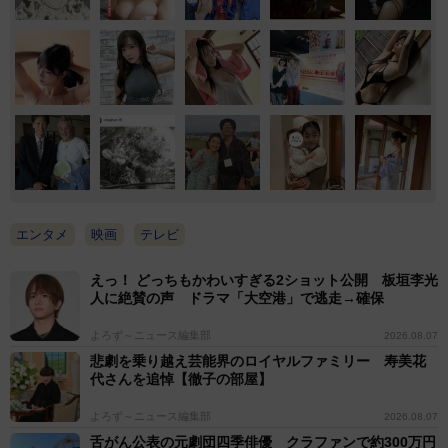
エンタメ
映画
テレビ
えっ！ どっちもかわいすぎる2ショット公開 板垣李光
人に絶賛の声 ドラマ「大空港」で逃走→確保
よろず～ニュース編集部
2026.08.07
悲劇を乗り越え芸能界のロイヤルファミリー 寿美花
代さんを追悼【徹子の部屋】
よろず～ニュース編集部
2026.08.07
舌がん公表の元劇団四季俳優 クラファンで約300万円