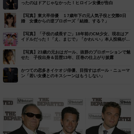
ったのはドアじゃなかった！ヒロイン女優が告白
【写真】東大卒俳優 １7歳年下の元人気子役と交際0日
婚 女優からの逆プロポーズ「結婚、する？」
【写真】「子役の成長すご」18年前のCM少女、現在はア
イドルだった！「え、まじで」「かわいい」本人投稿が話
題
【写真】23歳の元おはガール、抜群のプロポーションで魅
せた 子役出身＆芸歴13年、圧巻の仕上がり披露
かつての恋多きイケオジ俳優、目指すはポール・ニューマ
ン「若い女優とのキスシーンはもうしない」