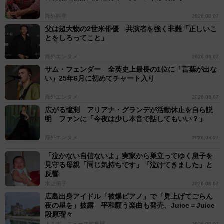
海外科学
2026.08.07
父は超大物の2世米俳優 共演者を強く非難「正しいこ
とをしろってこと」
海外エンタメ
2026.08.07
サム・フェンダー 全英史上最長の1位に「言葉が出な
い」25年6月に初めてチャート入り
海外エンタメ
2026.08.07
広がる憶測 アリアナ・グランデが活動休止を自ら説
明 ファンに「今夜は少し本音で話してもいい？」
海外エンタメ
2026.08.07
「泣かない自信ないよ」実家から巣立ってゆく息子を
見守る母親「同じ気持ちです」「泣けてきました」と
反響
水上侑子
2026.08.07
広島出身アイドル「被爆ピアノ」で「見上げてごらん
夜の星を」披露 平和願う楽曲も発売、Juice＝Juice
段原瑠々