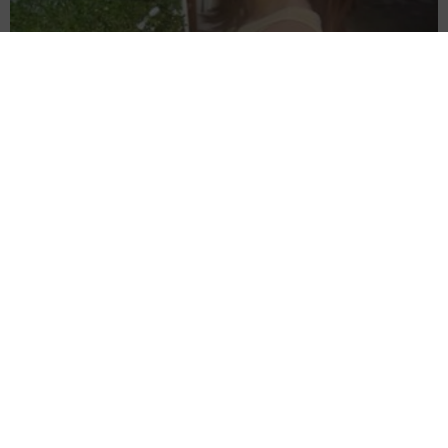
減量なし！リアルゆるゆる美体 サイドがら空き＆へそ出しノース
リ、豊田萌絵「週プレ」表紙
よろず～ニュース編集部
2026.08.06
ベストスコア70のゴルフ美女が大胆解放！面積少なめ
衣装からのぞく深い谷 一ノ瀬のこ｢FLASH｣異例の2
週連続登場
よろず～ニュース編集部
2026.08.06
大玉だらけ 農家娘が実家でスイカまみれ とにかく
立派「でか」早朝から収穫 秋田で純朴ボリューミー
よろず～ニュース編集部
2026.08.06
新恋人はネイマールの元カノ ショーン・メンデスが
誕生日祝う動画投稿「僕の人生を変えてくれた」
海外エンタメ
2026.08.06
吉本所属33歳の女性タレント「JAPAN MENSA」合
格！人口の上位2％の知能指数 クイズへの憧れ膨らむ
よろず～ニュース編集部
2026.08.06