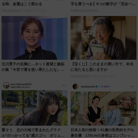
る時、金運はこう変わる
字を買うべき】6つの数字が「完全一
致」する方...
PR(合同会社デジタルファーム )
PR(株式会社MURA)
北川景子の右胸に…ネット羨望と嫉妬
【宝くじ】このままの買い方で、本当
の嵐「今世で運を使い果たしたな」
に当たると思いますか
「ガッツリ行っ...
PR(合同会社デジタルファーム )
重そう 北の大地で育まれたグラド
日本人初の快挙！41歳の世界的モデル
ル“のっかってる”感スゴっ ボリュー
兼女優 176cmの身長はコンプレック