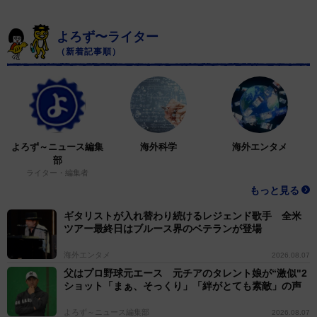
よろず〜ライター
（新着記事順）
よろず～ニュース編集
海外科学
海外エンタメ
部
ライター・編集者
もっと見る
ギタリストが入れ替わり続けるレジェンド歌手 全米
ツアー最終日はブルース界のベテランが登場
海外エンタメ
2026.08.07
父はプロ野球元エース 元チアのタレント娘が“激似"2
ショット「まぁ、そっくり」「絆がとても素敵」の声
よろず～ニュース編集部
2026.08.07