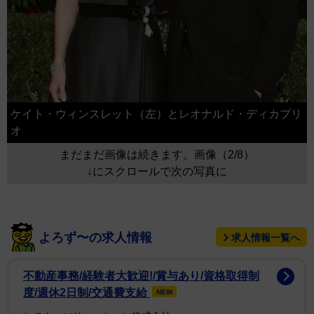
ケイト・ウィンスレット（左）とレオナルド・ディカプリ
オ
まだまだ画像は続きます。画像（2/8）
↓にスクロールで次の写真に
よろず〜の求人情報
求人情報一覧へ
不動産事務/経験者大歓迎!/賞与あり/資格取得制
度/週休2日制/交通費支給
NEW