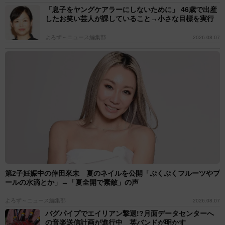
「息子をヤングケアラーにしないために」 46歳で出産
したお笑い芸人が課していること→小さな目標を実行
よろず～ニュース編集部
2026.08.07
第2子妊娠中の倖田來未 夏のネイルを公開「ぷくぷくフルーツやプ
ールの水滴とか」→「夏全開で素敵」の声
よろず～ニュース編集部
2026.08.07
バグパイプでエイリアン撃退!?月面データセンターへ
の音楽送信計画が進行中 英バンドが明かす