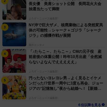
長女優 美肩ショット公開 長岡花火大会
抽選当たって満喫
よろず～ニュース編集部
NY沖で巨大ザメ、核廃棄物による突然変異
体の可能性→シャーク＋ゴジラ「シャーク
ジラ」の捕獲作戦が展開
海外エンタメ
「♪たらこ～、たらこ～」CMの元子役 産
前産後の体重公開！昨年10月出産「全然減
らないよなんでえええええ」
よろず～ニュース編集部
汚ったないヨレヨレ男→よく見るとイケメ
ンだった!?世界一周中に3度も再会、ジョー
ジアの“記憶無し"夜から結婚へ！【新婚さ
ん】
よろず～ニュース編集部
６位以降を見る