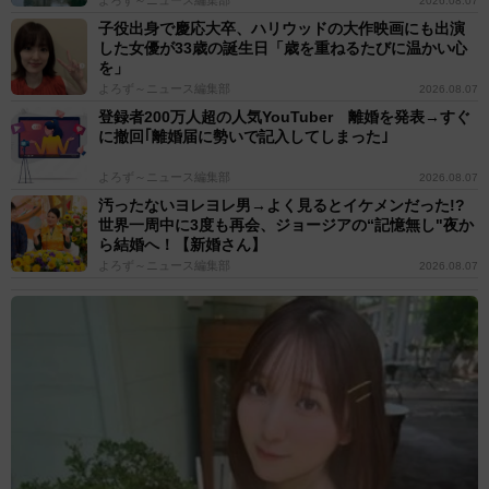
よろず～ニュース編集部
2026.08.07
子役出身で慶応大卒、ハリウッドの大作映画にも出演
した女優が33歳の誕生日「歳を重ねるたびに温かい心
を」
よろず～ニュース編集部
2026.08.07
登録者200万人超の人気YouTuber 離婚を発表→すぐ
に撤回｢離婚届に勢いで記入してしまった｣
よろず～ニュース編集部
2026.08.07
汚ったないヨレヨレ男→よく見るとイケメンだった!?
世界一周中に3度も再会、ジョージアの“記憶無し"夜か
ら結婚へ！【新婚さん】
よろず～ニュース編集部
2026.08.07