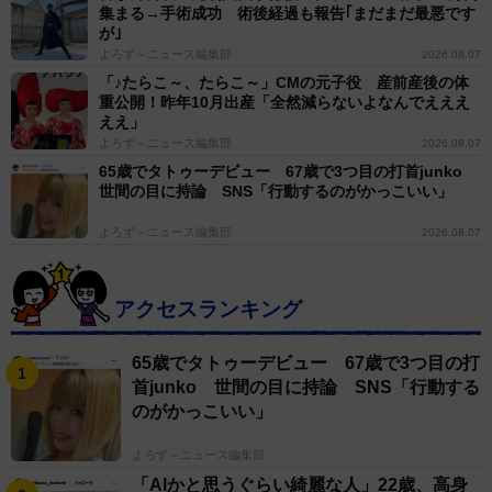
集まる→手術成功 術後経過も報告｢まだまだ最悪です
が｣
よろず～ニュース編集部
2026.08.07
「♪たらこ～、たらこ～」CMの元子役 産前産後の体
重公開！昨年10月出産「全然減らないよなんでえええ
ええ」
よろず～ニュース編集部
2026.08.07
65歳でタトゥーデビュー 67歳で3つ目の打首junko
世間の目に持論 SNS「行動するのがかっこいい」
よろず～ニュース編集部
2026.08.07
アクセスランキング
65歳でタトゥーデビュー 67歳で3つ目の打
首junko 世間の目に持論 SNS「行動する
のがかっこいい」
よろず～ニュース編集部
「AIかと思うぐらい綺麗な人」22歳、高身