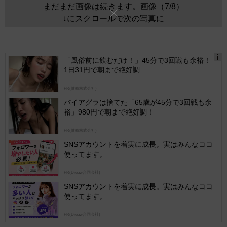
まだまだ画像は続きます。画像（7/8）
↓にスクロールで次の写真に
「風俗前に飲むだけ！」45分で3回戦も余裕！
1日31円で朝まで絶好調
Ads
by
PR(健商株式会社)
logly
バイアグラは捨てた「65歳が45分で3回戦も余
裕」980円で朝まで絶好調！
PR(健商株式会社)
SNSアカウントを着実に成長。実はみんなココ
使ってます。
PR(Dreaw合同会社)
SNSアカウントを着実に成長。実はみんなココ
使ってます。
PR(Dreaw合同会社)