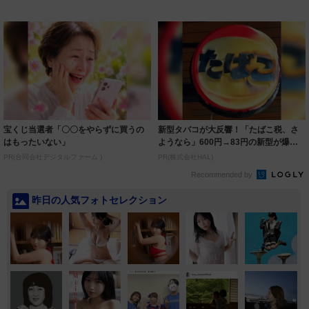
ミー連発「ア...
スだっ...
宝くじ当選者「〇〇をやらずに買うの
新型タバコが大反響！「たばこ税、さ
はもったいない」
ようなら」600円→83円の新型が爆売
れ
PR(合同会社デジタルファーム )
PR(株式会社HAL)
Recommended by
昨日の人気フォトセレクション