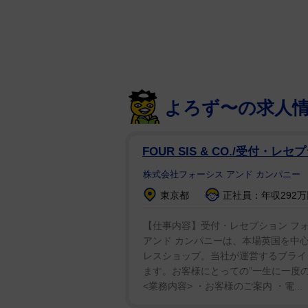
奈良市議のへずまりゅう氏（34）
同市議会で一般質問に立った際、仲
かつ）に当たる可能性があること
を検討し、18日に分かることを報
よろず〜の求人
へずま氏は「【ご報告】奈良市長へ
FOUR SIS & CO./受付・
長に呼び出され宣告されることにな
株式会社フォーシス アンド カンパニー
た。
東京都
正社員：年収292
7月20日投開票の奈良市議選で初
【仕事内容】受付・レセプション フォ
「これで除名されたら奈良市の皆
アンド カンパニーは、本場英国を中
でもします。もう一度チャンスを
レスショップ。当社が運営するブライ
す」と、自身に投票した有権者のた
ます。お客様にとっての”一生に一度
<業務内容> ・お客様のご案内 ・電...
へずま氏は、12日の一般質問で