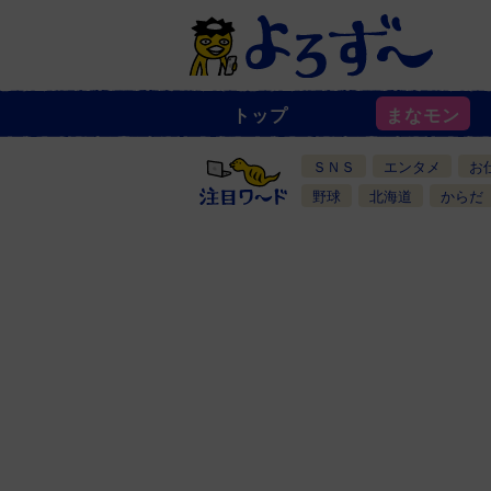
トップ
まなモン
ニ
ュ
ー
ＳＮＳ
エンタメ
お
ス
一
野球
北海道
からだ
覧