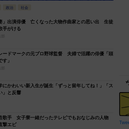
政治
社会
妻」出演俳優 亡くなった大物作曲家との思い出 生徒
歌手がける
集部
レードマークの元プロ野球監督 夫婦で活躍の俳優「頭
です」
集部
学にかわいい新入生が誕生「ずっと留年してね！」「ス
い」と反響
性歌手 女子寮一緒だったテレビでもおなじみの人物
Twee
直撃エピ