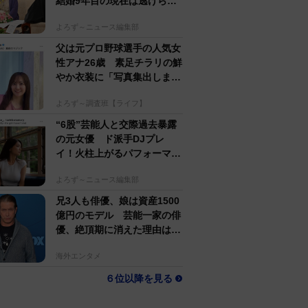
結婚9年目の現在は逃げられ
ている!?【徹子の部屋】
よろず～ニュース編集部
父は元プロ野球選手の人気女
性アナ26歳 素足チラリの鮮
やか衣装に「写真集出しまし
ょう」「いつも輝いて」の声
よろず～調査班【ライフ】
“6股”芸能人と交際過去暴露
の元女優 ド派手DJプレ
イ！火柱上がるパフォーマン
スに「かっこよすぎ!!」
よろず～ニュース編集部
兄3人も俳優、娘は資産1500
億円のモデル 芸能一家の俳
優、絶頂期に消えた理由は
「トム・クルーズになりたく
海外エンタメ
なかったから」
６位以降を見る