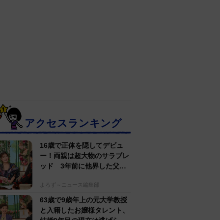
アクセスランキング
16歳で正体を隠してデビュ
ー！両親は超大物のサラブレ
ッド 3年前に他界した父へ
の想い【徹子の部屋】
よろず～ニュース編集部
63歳で9歳年上の元大学教授
と入籍したお嬢様タレント、