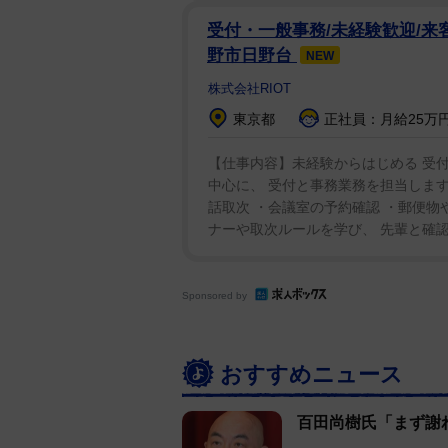
た際「どのツラ下げて市長をやって
受付・一般事務/未経験歓迎/来
なくなったのか！」と仲川氏を怒
野市日野台
NEW
株式会社RIOT
東京都
正社員：月給25万円
【仕事内容】未経験からはじめる 受付
中心に、 受付と事務業務を担当します
話取次 ・会議室の予約確認 ・郵便物
ナーや取次ルールを学び、 先輩と確認し
Sponsored by
おすすめニュース
百田尚樹氏「まず謝