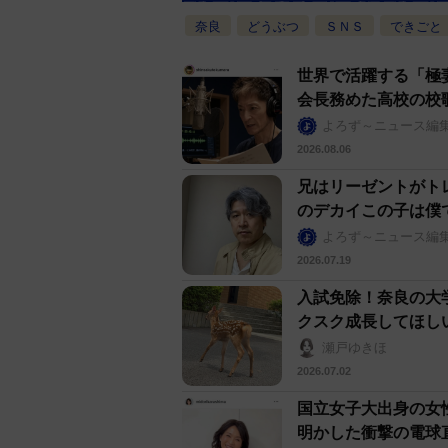
奈良
どうぶつ
ＳＮＳ
できごと
世界で活躍する「極
会長務めた高校の校
よろず～ニュース編
2026.08.06
兄はリーゼントがト
のデカイこの子は僕
よろず～ニュース編
2026.07.19
入試免除！奈良の大
クスク成長してほし
瀬戸ゆきほ
2026.07.02
国立女子大出身の女
明かした衝撃の電球