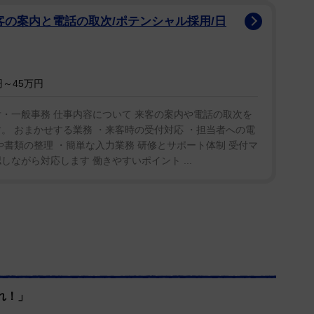
いるんですか！16年も市長をやって市民の声が届か
客の案内と電話の取次/ポテンシャル採用/日
鳴り、一時騒然となった。
～45万円
・一般事務 仕事内容について 来客の案内や電話の取次を
。 おまかせする業務 ・来客時の受付対応 ・担当者への電
や書類の整理 ・簡単な入力業務 研修とサポート体制 受付マ
ながら対応します 働きやすいポイント ...
れ！」