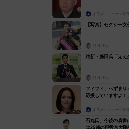
よろず～ニュース編
【写真】セクシー女優
杉田 康人
維新・藤田氏「ええ
杉田 康人
フィフィ、へずまり
応援していますよ！
よろず～ニュース編
石丸氏、今後の肩書は
は25歳の現役京大院