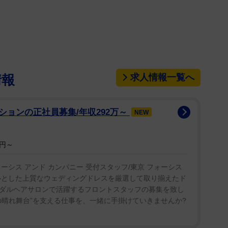
が16日、自身のX（旧ツイッター）を更新。12日の
川げん市長（49）を怒鳴りつけたことが恫喝（どう
について言及。市議会が幹事長会でへずま氏への対応
告した。
求人情報一覧へ
情報
の恫喝疑惑について」と投稿。「18日に議長と副議
レセプションの正社員募集/年収292万～
NEW
りました。」と“処分”の可能性があることをつづっ
万円～
当選。12日が初の一般質問だった。Xではさらに
ーシス アンド カンパニー 受付スタッフ/東京 フォーシス
様を裏切る形となります。陳謝であれば土下座でも何
心とした上質なウェディングドレスを厳選して取り揃えたド
下さい。誰よりも奈良から日本を明るくして参りま
ダルヘアサロンで活躍するフロントスタッフの募集を致し
めにも“除名”を避けたいとした。
の晴れ舞台”を支える仕事を、一緒に手掛けていきませんか?
奈良公園の鹿への暴力行為に対する罰則の強化を求め