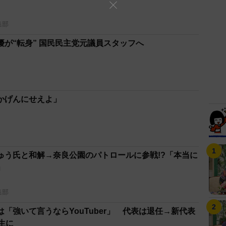
集部
が“転身” 国民民主党元議員スタッフへ
かげんにせえよ」
ゅう氏と和解→奈良公園のパトロールに参戦!?「本当に
」
集部
「強いて言うならYouTuber」 代表は退任→新代表
生に