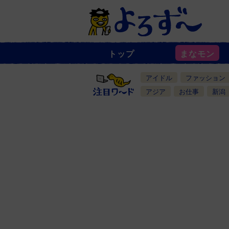
トップ
まなモン
ニ
ュ
ー
アイドル
ファッション
ス
一
アジア
お仕事
新潟
覧