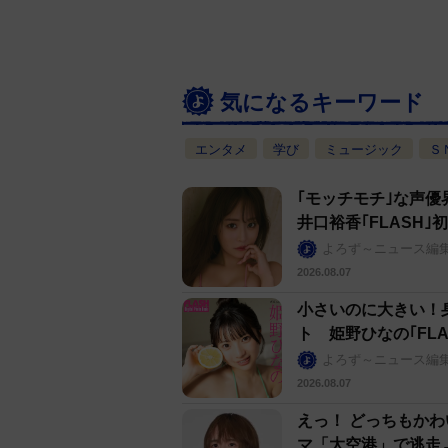
気になるキーワード
エンタメ
学び
ミュージック
Ｓ
｢モッチモチ｣な声優
井口裕香｢FLASH
よろず～ニュース編
2026.08.07
小さいのに大きい！
ト 姫野ひなの｢FLA
よろず～ニュース編
2026.08.07
えっ！ どっちもか
マ「大空港」で逃走