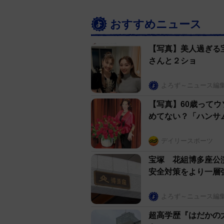
おすすめニュース
【写真】美人過ぎる
さんと２ショ
よろず～ニュース編
【写真】60歳って
めてない？「ハンサ
デイリースポーツ
宝塚 花組博多座公
安全対策をより一層
よろず～ニュース編
超高学歴『はだかの