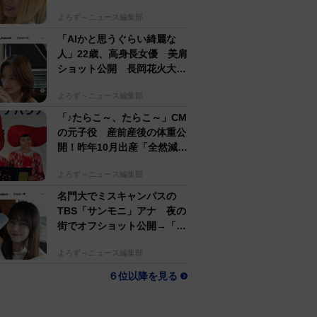
するのがかっこいい」
よろず～ニュース編集部
「AIかと思うぐらい綺麗な
人」22歳、高身長女優 美肩
ショット公開 長岡花火大会
抽選当たって満喫
よろず～ニュース編集部
「♪たらこ～、たらこ～」CM
の元子役 産前産後の体重公
開！昨年10月出産「全然減ら
ないよなんでえええええ」
よろず～ニュース編集部
名門大でミスキャンパスの
TBS「サンモニ」アナ 夜の
街でオフショット公開→「ノ
ースリーブ、細〜、可愛い」
よろず～ニュース編集部
６位以降を見る