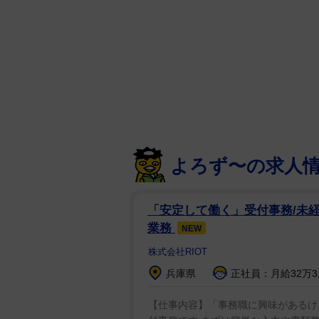
元宝塚歌劇団の娘役・有栖妃華（
新。慶應義塾大学の環境情報学部に
ことを明かした。
有栖は2016年に宝塚の初舞台を
ワールを務めた。今回「宝塚での経
の環境情報学部に入学した。「音楽
やスポーツ科学などなど..自分の
よろず〜の求人
歌えるようになったり、音楽の力
す」と夢を馳せた。
「安定して働く」受付事務/未経
今後は「色んな学びができる4年
業務
NEW
定。「お友達たくさんつくりたい
株式会社RIOT
学の先生方、先輩のみなさま、ご
兵庫県
正社員：月給32万3,
と可愛くあいさつした。
【仕事内容】「事務職に興味があるけ
黒の膝下たけのスカートのスーツ