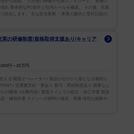
理から開始。 入社後の研修や先輩のフォローで、 業務の
流れ 基本的なPC操作と社内ルールを確認。 その後、先輩
諭吉像の前で記念撮影。「#入学式、最前列の真ん
ずつ担当します。 主な担当業務 ・来客の案内と受付記録の
にならせていただきました」とハッシュタグをつけ
充実の研修制度/資格取得支援あり/キャリア
014年宝塚音楽学校に102期生として入学。24年
した。退団後は、得意の歌を生かし、舞台やディナー
事とも両立しながら、大学で舞台芸術に活かせる研究
かしたり、行ったりきたりしながら充実した時間にで
000円～30万円
つづった。
える!製造オペレーター/ 製品がゼロから形になる過程に
OINT> 交通費支給・寮あり 賞与・昇給制度あり 残業なし
心の職場 <仕事内容> 製造ラインでの組立・加工作業 製造
品・梱包作業 ラインへの材料の補充・準備 特別な経験や