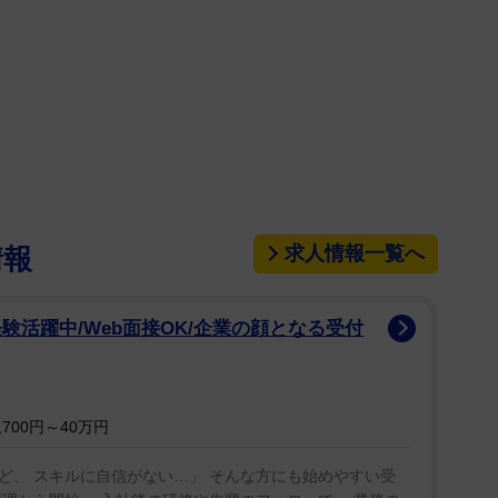
ありす・ひめか）が2日までにインスタグラムを更
合格「ぴよぴよの1年生です」と入学式に出席した
踏み、雪組に配属後は歌姫として活躍。何度もエト
験を活かせる学びがしたいと思いまして...!」と慶応
や歌を中心に...音楽神経科学や脳科学、運動生理学
表現の幅を広げる研究、そして誰もが理想とする歌を
求人情報一覧へ
情報
の可能性についての研究もしたいなぁと思っていま
験活躍中/Web面接OK/企業の顔となる受付
間、とっても楽しみです」と大学生活を満喫する予
です 右も左も分からぬ若輩者ではございますが 大
指導ご鞭撻のほど、どうぞ、よろしくお願いします」
700円～40万円
ど、 スキルに自信がない…」 そんな方にも始めやすい受
姿ではあるが、元タカラジェンヌらしく背筋が伸