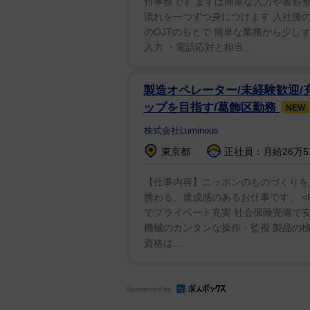
付事務です まずは簡単な入力や書類整
流れを一つずつ身につけます 入社後の
び、美しい立ち姿。大学校舎や福沢
のOJTのもとで 簡単な業務から少し
中でした」「#小林一三先生の後輩
入力 ・電話応対と担当...
ていた。
製造オペレーター/未経験歓迎/
有栖は日本女子大学附属高校から2
ップを目指す/葛飾区勤務
NEW
10月『ベルサイユのばら」で退団
株式会社Luminous
ショーを開催。「舞台などのお仕
をしたり、大学の研究を芸術に活
東京都
正社員：月給26万5,
きたらいいなと思っています」と
【仕事内容】ニッポンのものづくりを支
携わる、達成感のあるお仕事です。 <P
でプライベート充実 社会保険完備で安
機械のカンタンな操作・監視 製品の検
資格は...
Sponsored by