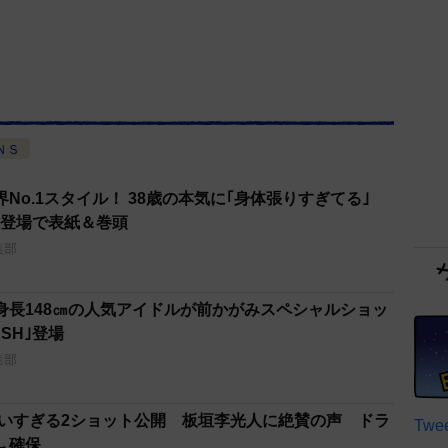
ＮＳ
界No.1スタイル！ 38歳の本気に｢身体張りすぎてる｣
｣初登場で表紙＆巻頭
集部
身長148㎝の人気アイドルが前かがみスペシャルショッ
SH｣登場
集部
わいすぎる2ショット公開 板垣李光人に絶賛の声 ドラ
Twee
→確保