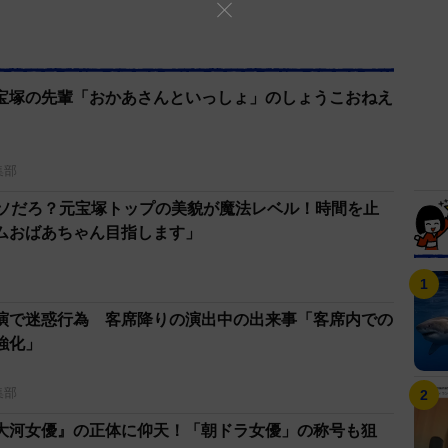
宝塚の先輩「おかあさんといっしょ」のしょうこおねえ
集部
ウソだろ？元宝塚トップの美貌が魔法レベル！時間を止
ムおばあちゃん目指します」
演で迷惑行為 客席降りの演出中の出来事「客席内での
強化」
集部
大河女優』の正体に仰天！「朝ドラ女優」の称号も狙