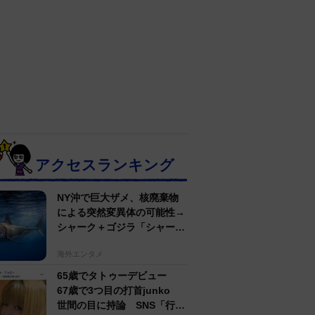
アクセスランキング
NY沖で巨大ザメ、核廃棄物
による突然変異体の可能性→
シャーク＋ゴジラ「シャーク
ジラ」の捕獲作戦が展開
海外エンタメ
65歳でタトゥーデビュー
67歳で3つ目の打首junko
世間の目に持論 SNS「行動