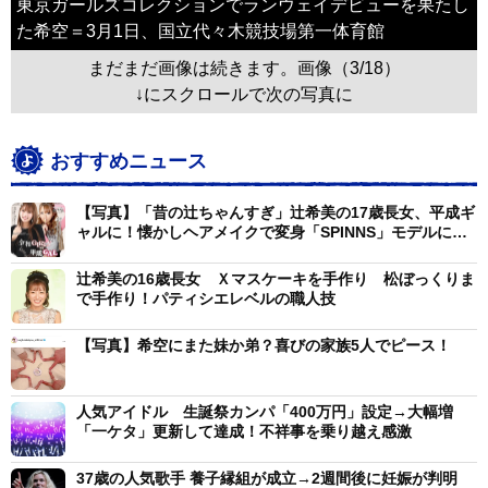
東京ガールズコレクションでランウェイデビューを果たし
た希空＝3月1日、国立代々木競技場第一体育館
まだまだ画像は続きます。画像（3/18）
↓にスクロールで次の写真に
おすすめニュース
【写真】「昔の辻ちゃんすぎ」辻希美の17歳長女、平成ギ
ャルに！懐かしヘアメイクで変身「SPINNS」モデルに起
用
辻希美の16歳長女 Ｘマスケーキを手作り 松ぼっくりま
で手作り！パティシエレベルの職人技
【写真】希空にまた妹か弟？喜びの家族5人でピース！
人気アイドル 生誕祭カンパ「400万円」設定→大幅増
「一ケタ」更新して達成！不祥事を乗り越え感激
37歳の人気歌手 養子縁組が成立→2週間後に妊娠が判明