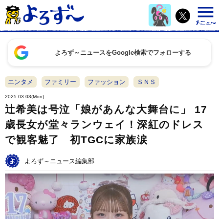
よろず～ニュースをGoogle検索でフォローする
エンタメ
ファミリー
ファッション
ＳＮＳ
2025.03.03(Mon)
辻希美は号泣「娘があんな大舞台に」 17
歳長女が堂々ランウェイ！深紅のドレス
で観客魅了 初TGCに家族涙
よろず～ニュース編集部