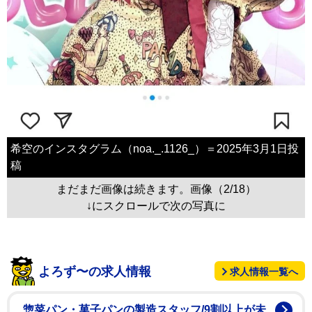
希空のインスタグラム（noa._.1126_）＝2025年3月1日投
稿
まだまだ画像は続きます。画像（2/18）
↓にスクロールで次の写真に
よろず〜の求人情報
求人情報一覧へ
惣菜パン・菓子パンの製造スタッフ/9割以上が未