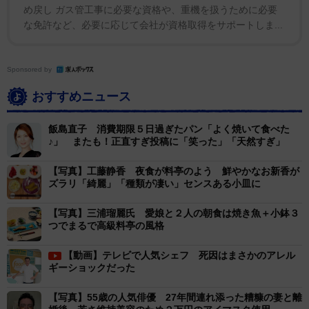
め戻し ガス管工事に必要な資格や、重機を扱うために必要
な免許など、必要に応じて会社が資格取得をサポートしま...
Sponsored by
おすすめニュース
飯島直子 消費期限５日過ぎたパン「よく焼いて食べた
♪」 またも！正直すぎ投稿に「笑った」「天然すぎ」
【写真】工藤静香 夜食が料亭のよう 鮮やかなお新香が
ズラリ「綺麗」「種類が凄い」センスある小皿に
【写真】三浦瑠麗氏 愛娘と２人の朝食は焼き魚＋小鉢３
つでまるで高級料亭の風格
【動画】テレビで人気シェフ 死因はまさかのアレル
ギーショックだった
【写真】55歳の人気俳優 27年間連れ添った糟糠の妻と離