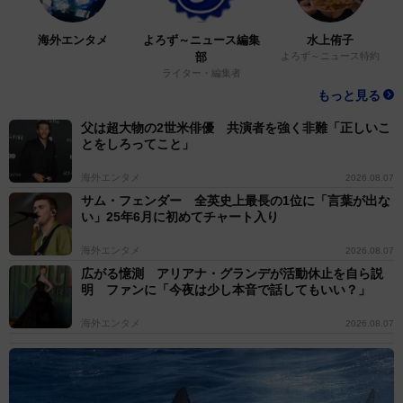
海外エンタメ
よろず～ニュース編集
水上侑子
部
よろず～ニュース特約
ライター・編集者
もっと見る
父は超大物の2世米俳優 共演者を強く非難「正しいこ
とをしろってこと」
海外エンタメ
2026.08.07
サム・フェンダー 全英史上最長の1位に「言葉が出な
い」25年6月に初めてチャート入り
海外エンタメ
2026.08.07
広がる憶測 アリアナ・グランデが活動休止を自ら説
明 ファンに「今夜は少し本音で話してもいい？」
海外エンタメ
2026.08.07