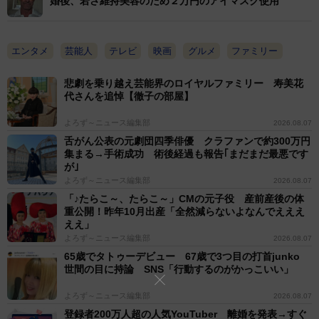
婚後、若さ維持美容のため２万円のアイマスク使用
エンタメ
芸能人
テレビ
映画
グルメ
ファミリー
悲劇を乗り越え芸能界のロイヤルファミリー 寿美花
代さんを追悼【徹子の部屋】
よろず～ニュース編集部
2026.08.07
舌がん公表の元劇団四季俳優 クラファンで約300万円
集まる→手術成功 術後経過も報告｢まだまだ最悪です
が｣
よろず～ニュース編集部
2026.08.07
「♪たらこ～、たらこ～」CMの元子役 産前産後の体
重公開！昨年10月出産「全然減らないよなんでえええ
ええ」
よろず～ニュース編集部
2026.08.07
65歳でタトゥーデビュー 67歳で3つ目の打首junko
世間の目に持論 SNS「行動するのがかっこいい」
よろず～ニュース編集部
2026.08.07
登録者200万人超の人気YouTuber 離婚を発表→すぐ