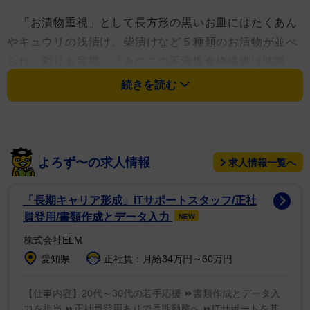
「お漬物重視」として長方形の黒いお皿にはたくあん
やキュウリの浅漬け、柴漬けなど５種類のお漬物が並べ
られ、彩りも完璧。「きのこの不溶性食物繊維は味噌
汁」と雑穀米、ししゃも、なめことおろし大根が添えら
続きを読む
れただし巻き卵、納豆、海苔といった、派手さはないが
丁寧な献立。器もシンプルなものが多く、料理を引き立
てていた。
よろず〜の求人情報
求人情報一覧へ
そんななか異彩を放ったのが醤油を入れた小皿。醤油
が入れられているため、一見わからないが、「千秋先輩
「長期キャリア形成」ITサポートスタッフ/正社
がにぎり食べてる絵です」とまさかの上野が主演した
員登用/書類作成とデータ入力
NEW
「のだめカンタビーレ」の原作漫画のイラスト入りと、
株式会社ELM
超お茶目。
愛知県
正社員：月給34万円～60万円
ファンも「千秋せんぱぁぁぁぁーい のだめちゃんが
【仕事内容】20代～30代の若手応援 ⏩書類作成とデータ入
理想のご飯食べてるよー」「健康的な朝食素晴らしいす
力を担当 ⏩正社員登用ありで長期勤務へ ⏩ITサポートを基