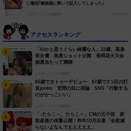
に撤回｢離婚届に勢いで記入してしまった｣
よろず～ニュース編集部
2026.08.07
アクセスランキング
「AIかと思うぐらい綺麗な人」22歳、高身
長女優 美肩ショット公開 長岡花火大会
抽選当たって満喫
よろず～ニュース編集部
65歳でタトゥーデビュー 67歳で3つ目の打
首junko 世間の目に持論 SNS「行動する
のがかっこいい」
よろず～ニュース編集部
「♪たらこ～、たらこ～」CMの元子役 産
前産後の体重公開！昨年10月出産「全然減
らないよなんでえええええ」