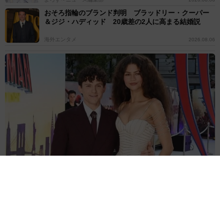
おそろ指輪のブランド判明 ブラッドリー・クーパー
＆ジジ・ハディッド 20歳差の2人に高まる結婚説
海外エンタメ
2026.08.06
「スパイダーマン」公開初週末で驚異的な興収 ソニー史上最高を
記録 歴代1位は2019年の作品
海外エンタメ
2026.08.06
「健康上の問題」で公演キャンセルのハリー・スタイ