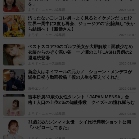
を」
よろず～ニュース編集部
2026.08.07
汚ったないヨレヨレ男→よく見るとイケメンだった!?
世界一周中に3度も再会、ジョージアの“記憶無し"夜か
ら結婚へ！【新婚さん】
よろず～ニュース編集部
2026.08.07
ベストスコア70のゴルフ美女が大胆解放！面積少なめ
衣装からのぞく深い谷 一ノ瀬のこ｢FLASH｣異例の2
週連続登場
よろず～ニュース編集部
2026.08.06
新恋人はネイマールの元カノ ショーン・メンデスが
誕生日祝う動画投稿「僕の人生を変えてくれた」
海外エンタメ
2026.08.06
吉本所属33歳の女性タレント「JAPAN MENSA」合
格！人口の上位2％の知能指数 クイズへの憧れ膨らむ
よろず～ニュース編集部
2026.08.06
31歳2児のシンママ女優 タイ旅行満喫ショット公開
「ハピローしてきた」
よろず～ニュース編集部
2026.08.06