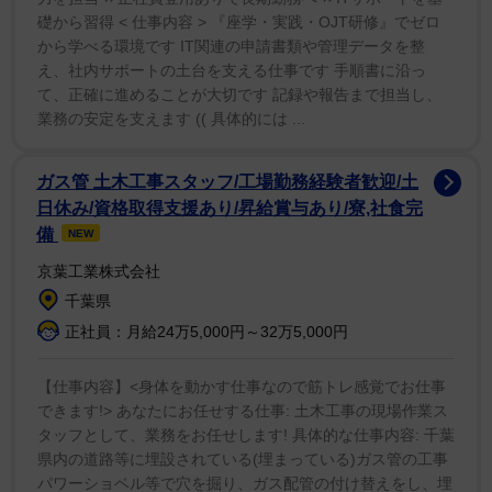
礎から習得 < 仕事内容 > 『座学・実践・OJT研修』でゼロ
ぎます。お醤油のお皿が可愛いすぎます」「丁寧な暮ら
から学べる環境です IT関連の申請書類や管理データを整
しが素敵」「旅館の朝ごはんかと思いました」と朝から
え、社内サポートの土台を支える仕事です 手順書に沿っ
丁寧な仕事ぶりに絶賛のコメントが寄せられていた。
て、正確に進めることが大切です 記録や報告まで担当し、
業務の安定を支えます (( 具体的には ...
ガス管 土木工事スタッフ/工場勤務経験者歓迎/土
日休み/資格取得支援あり/昇給賞与あり/寮,社食完
備
NEW
京葉工業株式会社
千葉県
正社員：月給24万5,000円～32万5,000円
【仕事内容】<身体を動かす仕事なので筋トレ感覚でお仕事
できます!> あなたにお任せする仕事: 土木工事の現場作業ス
タッフとして、業務をお任せします! 具体的な仕事内容: 千葉
県内の道路等に埋設されている(埋まっている)ガス管の工事
パワーショベル等で穴を掘り、ガス配管の付け替えをし、埋