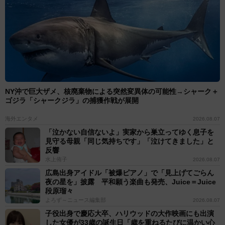
NY沖で巨大ザメ、核廃棄物による突然変異体の可能性→シャーク＋
ゴジラ「シャークジラ」の捕獲作戦が展開
海外エンタメ
2026.08.07
「泣かない自信ないよ」実家から巣立ってゆく息子を
見守る母親「同じ気持ちです」「泣けてきました」と
反響
水上侑子
2026.08.07
広島出身アイドル「被爆ピアノ」で「見上げてごらん
夜の星を」披露 平和願う楽曲も発売、Juice＝Juice
段原瑠々
よろず～ニュース編集部
2026.08.07
子役出身で慶応大卒、ハリウッドの大作映画にも出演
した女優が33歳の誕生日「歳を重ねるたびに温かい心