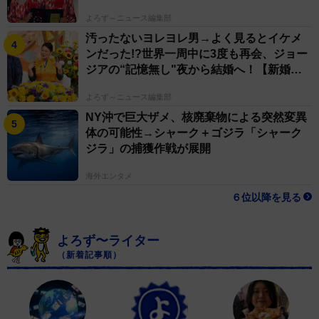
よろず～ニュース編集部
汚ったないヨレヨレ男→よく見るとイケメ
ンだった!?世界一周中に3度も再会、ジョー
ジアの“記憶無し"夜から結婚へ！【新婚さ
ん】
よろず～ニュース編集部
NY沖で巨大ザメ、核廃棄物による突然変異
体の可能性→シャーク＋ゴジラ「シャーク
ジラ」の捕獲作戦が展開
海外エンタメ
６位以降を見る
よろず〜ライター
（新着記事順）