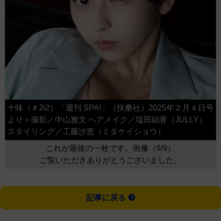
十味（＃2i2）「週刊 SPA!」（扶桑社）2025年２月４日号
より＝撮影／中山雅文 ヘアメイク／塩田結香（JULLY）
スタイリング／工藤沙恵（ミタケイショウ）
これが最後の一枚です。画像（9/9）
ご覧いただきありがとうございました。
記事に戻る