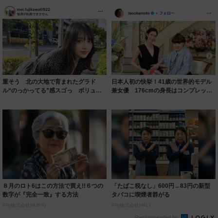
重そう 北の大地で育まれたグラド
日本人初の快挙！41歳の世界的モデル
ル“のっかってる”感スゴっ ボリュー
兼女優 176cmの身長はコンプレック
ミー連発「ア...
スだっ...
８月のロト6はこの方法で買え!!６つの
「たばこ税なし」600円→83円の新型
数字が『完全一致』する方法
タバコに喫煙者群がる
PR(株式会社MURA)
PR(株式会社HAL)
Recommended by