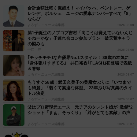
合計金額は軽く億超え！マイバッハ、ベントレー、ゲ
レンデ、ポルシェ ユージの愛車ナンバーすべて「8」
ならび
よろず～ニュース編集部
2026.08.08
第1子誕生のノブコブ吉村「向こうは覚えていないんじ
ゃねーかな」子連れ合コン参加プラン 破天荒キャラ
の悩みも
中江 寿
2026.08.08
｢モッチモチ｣な声優界No.1スタイル！ 38歳の本気に
｢身体張りすぎてる｣ 井口裕香｢FLASH｣初登場で表紙
＆巻頭
よろず～ニュース編集部
2026.08.07
もうすぐ58歳！武田久美子の美魔女ぶりに「いつまで
も綺麗」「若くて素適な体型」 23年ぶり写真集のタイ
トル決定
よろず～ニュース編集部
2026.08.07
父はプロ野球元エース 元チアのタレント娘が“激似"2
ショット「まぁ、そっくり」「絆がとても素敵」の声
よろず～ニュース編集部
2026.08.07