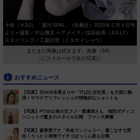
十味（＃2i2）「週刊 SPA!」（扶桑社）2025年２月４日号
より＝撮影／中山雅文 ヘアメイク／塩田結香（JULLY）
スタイリング／工藤沙恵（ミタケイショウ）
まだまだ画像は続きます。画像（3/9）
↓にスクロールで次の写真に
おすすめニュース
【写真】元AKB永尾まりや「汗ばむ女社長」を大胆に熱
演！サウナでリフレッシュや情熱的なショットも
【写真】PTSD公表の元フジ・渡邊渚さん 強烈ボディコ
ンニットで驚きのスタイル公開 ファン大興奮
【写真】森香澄アナ「本命ランジェリー」着こなす七変
化！うっとり表情でイチゴぱっくん姿も公開