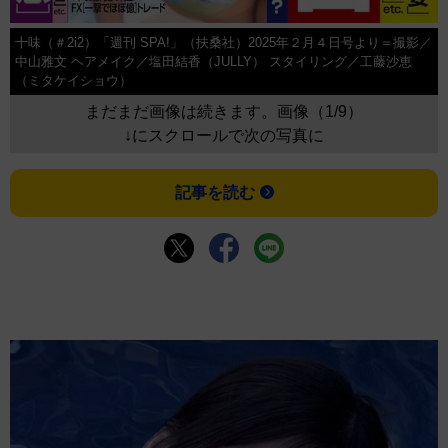
十味（＃2i2）「週刊 SPA!」（扶桑社）2025年２月４日号より＝撮影／
中山雅文 ヘアメイク／塩田結香（JULLY） スタイリング／工藤沙恵
（ミタケイショウ）
まだまだ画像は続きます。画像（1/9）
↓にスクロールで次の写真に
記事を読む