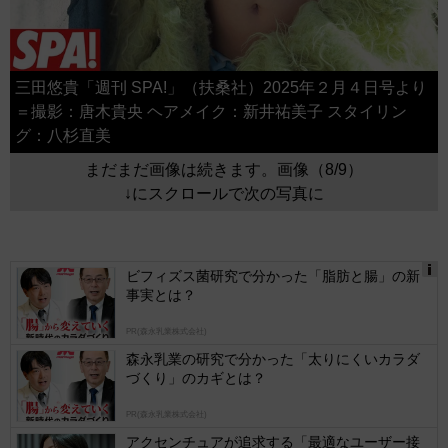
三田悠貴「週刊 SPA!」（扶桑社）2025年２月４日号より
＝撮影：唐木貴央 ヘアメイク：新井祐美子 スタイリン
グ：八杉直美
まだまだ画像は続きます。画像（8/9）
↓にスクロールで次の写真に
ビフィズス菌研究で分かった「脂肪と腸」の新
事実とは？
Ads
by
PR(森永乳業株式会社)
logly
森永乳業の研究で分かった「太りにくいカラダ
づくり」のカギとは？
PR(森永乳業株式会社)
アクセンチュアが追求する「最適なユーザー接