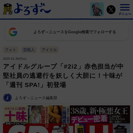
よろず～ニュースをGoogle検索でフォローする
フォト
芸能人
アイドル
2025.01.30(Thu)
アイドルグループ「#2i2」赤色担当が中
堅社員の逃避行を妖しく大胆に！十味が
「週刊 SPA!」初登場
よろず～ニュース編集部