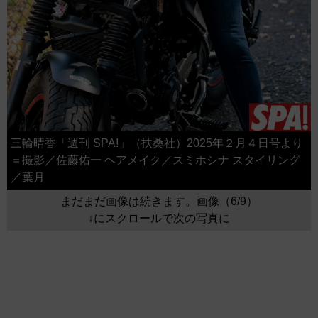
三輪晴香「週刊 SPA!」（扶桑社）2025年２月４日号より
＝撮影／佐藤佑一 ヘアメイク／スミホシナ スタイリング
／葉月
まだまだ画像は続きます。画像（6/9）
↓にスクロールで次の写真に