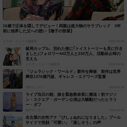
16歳で正体を隠してデビュー！両親は超大物のサラブレッド 3年
前に他界した父への想い【徹子の部屋】
よろず～ニュース編集部
2026.08.09
破局カップル、別れた後に｢トイストーリーも見に行き
ました｣フォロワー443万人と230万人、活動休止時の
支えも
よろず～ニュース編集部
2026.08.08
「ジュラシック・ワールド」新作を降板 前作は世界
興収1376億円超、ギャレス・エドワーズ監督
海外エンタメ
2026.08.08
ライブ当日の朝、娘を緊急救命室に搬送！初マジソ
ン・スクエア・ガーデン公演は大騒動だったヒラリ
ー・ダフ
海外エンタメ
2026.08.08
名古屋の女性アナ「びしょぬれになりました」プール
サイドで笑顔「可愛い」「楽しそう」の声