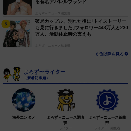
る有名アパレルブランド
よろず～ニュース編集部
破局カップル、別れた後に｢トイストーリー
も見に行きました｣フォロワー443万人と230
万人、活動休止時の支えも
よろず～ニュース編集部
６位以降を見る
よろず〜ライター
（新着記事順）
海外エンタメ
よろず～ニュース調査
よろず～ニュース編集
班
部
ライター
ライター・編集者