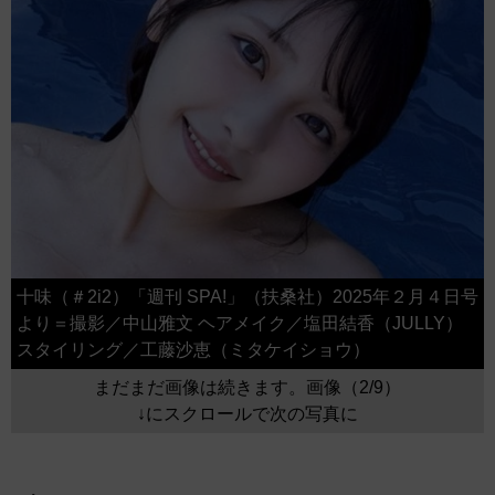
十味（＃2i2）「週刊 SPA!」（扶桑社）2025年２月４日号
より＝撮影／中山雅文 ヘアメイク／塩田結香（JULLY）
スタイリング／工藤沙恵（ミタケイショウ）
まだまだ画像は続きます。画像（2/9）
↓にスクロールで次の写真に