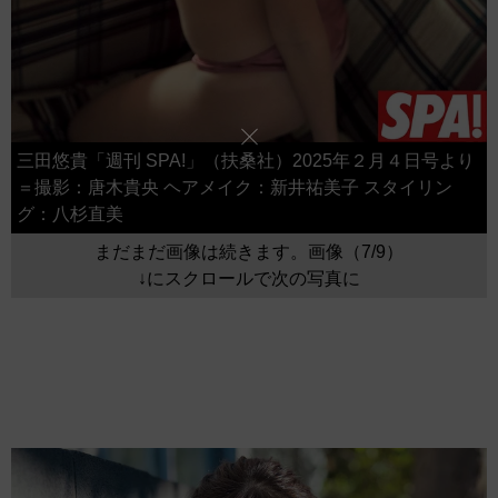
三田悠貴「週刊 SPA!」（扶桑社）2025年２月４日号より
＝撮影：唐木貴央 ヘアメイク：新井祐美子 スタイリン
グ：八杉直美
まだまだ画像は続きます。画像（7/9）
↓にスクロールで次の写真に