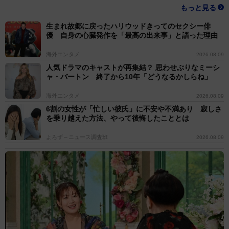
もっと見る
生まれ故郷に戻ったハリウッドきってのセクシー俳
優 自身の心臓発作を「最高の出来事」と語った理由
海外エンタメ
2026.08.09
人気ドラマのキャストが再集結？ 思わせぶりなミーシ
ャ・バートン 終了から10年「どうなるかしらね」
海外エンタメ
2026.08.09
6割の女性が「忙しい彼氏」に不安や不満あり 寂しさ
を乗り越えた方法、やって後悔したこととは
よろず～ニュース調査班
2026.08.09