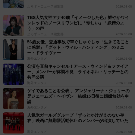
よろず～ニュース編集部
2026.08.08
TBS人気女性アナ40歳「イメージした色」鮮やかワイ
ンレッドのノースリワンピに「珍しい」「妖精のよ
う」の声
よろず～ニュース編集部
2026.08.08
56歳女優、交通事故で車ぐしゃぐしゃ「生きてること
に感謝」「グッド・ウィル・ハンティング」のミニ
ー・ドライヴァー
海外エンタメ
2026.08.08
公演を直前キャンセル！アース・ウィンド＆ファイア
ー、メンバーが体調不良 ライオネル・リッチーとの
共同公演
海外エンタメ
2026.08.08
ゲイであることを公表 、アンジェリーナ・ジョリーの
兄ジェームズ・ヘイヴン 結婚15日後に婚姻無効を申
請
海外エンタメ
2026.08.08
人気米ガールズグループ「ずっとかけがえのない存
在」映画に無期限活動休止のメンバーが出演していた
海外エンタメ
2026.08.08