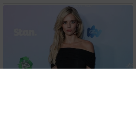
エマ・フロスト役で豪出身のスリラー女優がマーベルに仲間入り
リブート版「X―MEN」
海外エンタメ
2026.08.08
退社から8カ月 昨年結婚の東大医学部卒アナ 海の向
こうのアートな世界で輝く表情「素敵なコラボ」
よろず～ニュース編集部
2026.08.08
課金が止まらない！亡くなった母のサブスク契約って
どう解除したら？「デジタル終活」が有効【FPが解