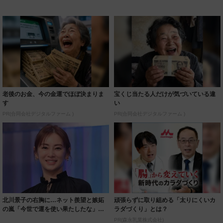
老後のお金、今の金運でほぼ決まりま
宝くじ当たる人だけが気づいている違
す
い
PR(合同会社デジタルファーム )
PR(合同会社デジタルファーム )
北川景子の右胸に…ネット羨望と嫉妬
頑張らずに取り組める「太りにくいカ
の嵐「今世で運を使い果たしたな」
ラダづくり」とは？
「ガッツリ行っ...
PR(森永乳業株式会社)