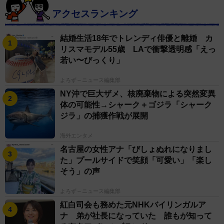
アクセスランキング
結婚生活18年でトレンディ俳優と離婚 カ
リスマモデル55歳 LAで衝撃透明感「えっ
若い〜びっくり」
よろず～ニュース編集部
NY沖で巨大ザメ、核廃棄物による突然変異
体の可能性→シャーク＋ゴジラ「シャーク
ジラ」の捕獲作戦が展開
海外エンタメ
名古屋の女性アナ「びしょぬれになりまし
た」プールサイドで笑顔「可愛い」「楽し
そう」の声
よろず～ニュース編集部
紅白司会も務めた元NHKバイリンガルア
ナ 弟が社長になっていた 誰もが知って