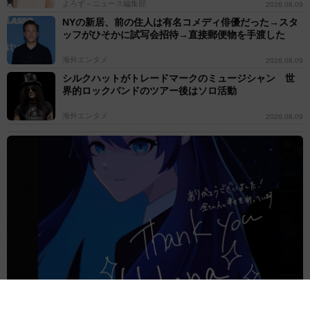
よろず～ニュース編集部
2026.08.09
NYの新居、前の住人は有名コメディ俳優だった→スタ
ッフがひそかに試写会招待→直接郵便物を手渡した
海外エンタメ
2026.08.09
シルクハットがトレードマークのミュージシャン 世
界的ロックバンドのツアー後はソロ活動
海外エンタメ
2026.08.09
「即興の天才」Adoシカゴでうどん出前も箸がない…代わりに使っ