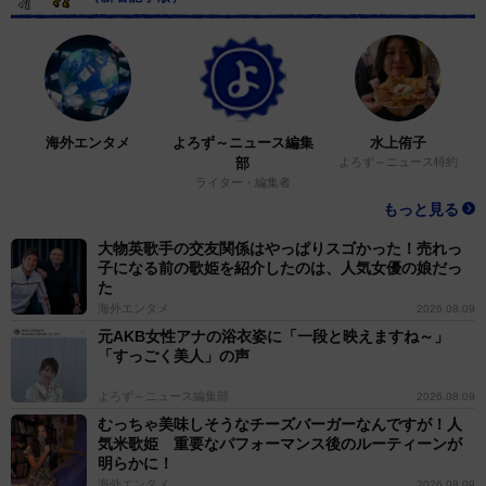
海外エンタメ
よろず～ニュース編集
水上侑子
部
よろず～ニュース特約
ライター・編集者
もっと見る
大物英歌手の交友関係はやっぱりスゴかった！売れっ
子になる前の歌姫を紹介したのは、人気女優の娘だっ
た
海外エンタメ
2026.08.09
元AKB女性アナの浴衣姿に「一段と映えますね～」
「すっごく美人」の声
よろず～ニュース編集部
2026.08.09
むっちゃ美味しそうなチーズバーガーなんですが！人
気米歌姫 重要なパフォーマンス後のルーティーンが
明らかに！
海外エンタメ
2026.08.09