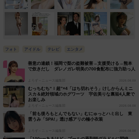
フォト
アイドル
テレビ
エンタメ
善意の連鎖！福岡で梨の盗難被害→支援受ける→熊本
で炊きだし ダレノガレ明美の700食配布に強力助っ人
よろず～ニュース編集部
2026.08.09
むっちむち“Ｉ超”×4「はち切れそう」けしからんミニ
スカ＆絶対領域のホグワーツ 宇佐美りな裏垢4人衆で
お楽しみ
よろず～ニュース編集部
2026.08.08
「前も後ろもとんでもない」むにゅっとハミ出し 東
雲うみ「SPA!」透け感アリの極小衣装
よろず～ニュース編集部
2026.08.08
「100cmあるけど」プールの薬剤師グラドルに悶絶