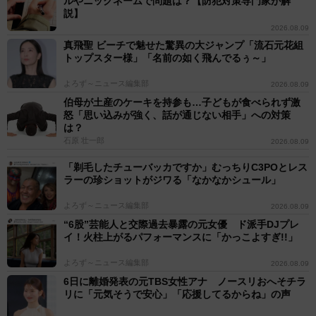
ルやニックネームで問題は？【防犯対策専門家が解
説】
2026.08.09
真飛聖 ビーチで魅せた驚異の大ジャンプ「流石元花組
トップスター様」「名前の如く飛んでるぅ～」
よろず～ニュース編集部
2026.08.09
伯母が土産のケーキを持参も…子どもが食べられず激
怒「思い込みが強く、話が通じない相手」への対策
は？
石原 壮一郎
2026.08.09
「剃毛したチューバッカですか」むっちりC3POとレス
ラーの珍ショットがジワる「なかなかシュール」
よろず～ニュース編集部
2026.08.09
“6股”芸能人と交際過去暴露の元女優 ド派手DJプレ
イ！火柱上がるパフォーマンスに「かっこよすぎ!!」
よろず～ニュース編集部
2026.08.09
6日に離婚発表の元TBS女性アナ ノースリおへそチラ
リに「元気そうで安心」「応援してるからね」の声