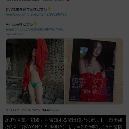
2nd写真集「幻愛」を告知する澄田綾乃のポスト 澄田綾
乃のX（@AYANO_SUMIDA）より＝2025年1月25日投稿