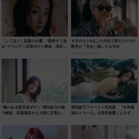
「ふてほど」話題の女優、“限界ギリ攻
８月のロト6はこの方法で買え!!６つの
め”グラビア！圧巻ボディ解放 澄田綾
数字が『完全一致』する方法
乃2nd...
PR(株式会社MURA)
“隙のある堕天使ボディ”澄田綾乃が魅
澄田綾乃ファースト写真集 〝令和最
力解放、部屋着姿から大胆に甘美な姿
強のメリハリ〟を限界披露｜よろず〜
で魅了｜よ...
ニュース