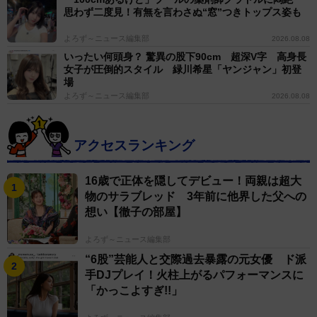
思わず二度見！有無を言わさぬ“窓”つきトップス姿も
よろず～ニュース編集部
2026.08.08
いったい何頭身？ 驚異の股下90cm 超深V字 高身長
女子が圧倒的スタイル 緑川希星「ヤンジャン」初登
場
よろず～ニュース編集部
2026.08.08
アクセスランキング
16歳で正体を隠してデビュー！両親は超大
物のサラブレッド 3年前に他界した父への
想い【徹子の部屋】
よろず～ニュース編集部
“6股”芸能人と交際過去暴露の元女優 ド派
手DJプレイ！火柱上がるパフォーマンスに
「かっこよすぎ!!」