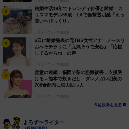
よろず～ニュース編集部
結婚生活18年でトレンディ俳優と離婚 カ
リスマモデル55歳 LAで衝撃透明感「えっ
若い〜びっくり」
よろず～ニュース編集部
6日に離婚発表の元TBS女性アナ ノースリ
おへそチラリに「元気そうで安心」「応援
してるからね」の声
よろず～ニュース編集部
善意の連鎖！福岡で梨の盗難被害→支援受
ける→熊本で炊きだし ダレノガレ明美の
700食配布に強力助っ人
よろず～ニュース編集部
６位以降を見る
よろず〜ライター
（新着記事順）