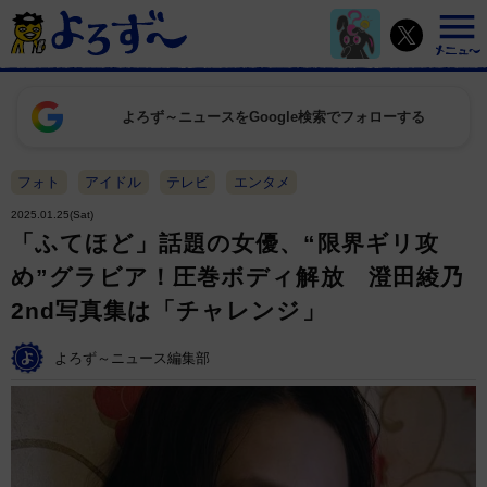
よろず～ニュースをGoogle検索でフォローする
フォト
アイドル
テレビ
エンタメ
2025.01.25(Sat)
「ふてほど」話題の女優、“限界ギリ攻
め”グラビア！圧巻ボディ解放 澄田綾乃
2nd写真集は「チャレンジ」
よろず～ニュース編集部