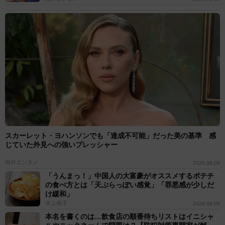
スカーレット・ヨハンソンでも「達成不可能」だった美の基準 感
じていた外見への強いプレッシャー
海外エンタメ
2026.08.09
「うんまっ！」中国人の大富豪がオススメするポテチ
の食べ方とは「天ぷらっぽい感覚」「罪悪感が少しだ
け緩和」
水上侑子
2026.08.09
本名を書くのは…飲食店の順番待ちリストはイニシャ