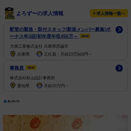
よろず〜の求人情報
求人情報一覧へ
配管の製造・取付スタッフ/新規メンバー募集!ボ
ーナス年3回!初年度年収450万～
NEW
大輝工業株式会社 兵庫県西脇市
兵庫県
正社員：月給23万500円～
事務員
NEW
株式会社杉山設計事務所
愛知県
月給20万円～