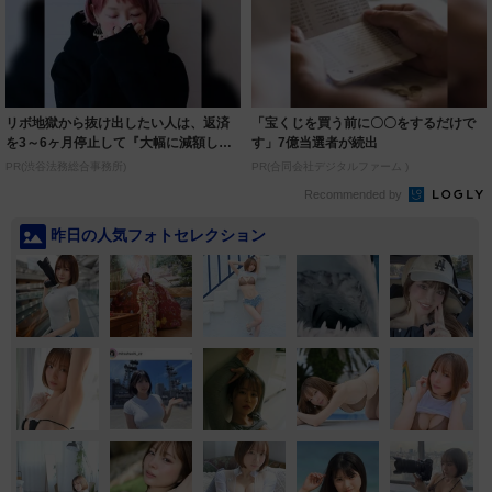
リボ地獄から抜け出したい人は、返済
「宝くじを買う前に〇〇をするだけで
を3～6ヶ月停止して『大幅に減額して
す」7億当選者が続出
から返済す...
PR(渋谷法務総合事務所)
PR(合同会社デジタルファーム )
Recommended by
昨日の人気フォトセレクション