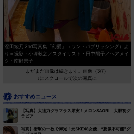
澄田綾乃 2nd写真集「幻愛」（ワン・パブリッシング）よ
り＝撮影・小塚毅之／スタイリスト・田中陽子／ヘアメイ
ク・南野景子
まだまだ画像は続きます。画像（3/7）
↓にスクロールで次の写真に
おすすめニュース
【写真】大迫力グラマラス果実！メロンSAORI 大胆初グ
ラビア
写真】衝撃の一枚で脚光！元SKE48女優、“想像不可能”グ