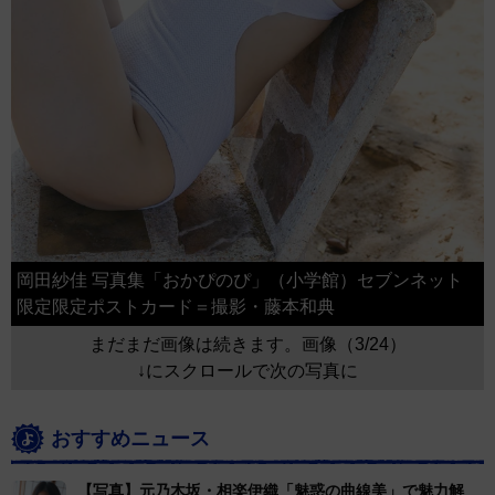
岡田紗佳 写真集「おかぴのぴ」（小学館）セブンネット
限定限定ポストカード＝撮影・藤本和典
まだまだ画像は続きます。画像（3/24）
↓にスクロールで次の写真に
おすすめニュース
【写真】元乃木坂・相楽伊織「魅惑の曲線美」で魅力解