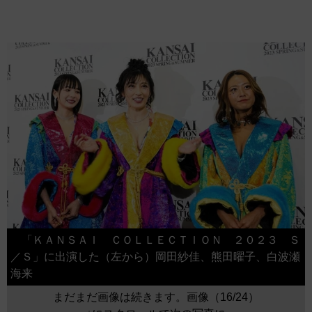
「ＫＡＮＳＡＩ ＣＯＬＬＥＣＴＩＯＮ ２０２３ Ｓ
／Ｓ」に出演した（左から）岡田紗佳、熊田曜子、白波瀬
海来
まだまだ画像は続きます。画像（16/24）