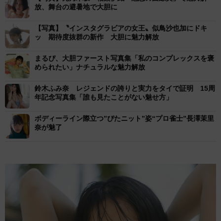
放、舞台の避暑地で大胆に
【写真】〝インスタグラビアの女王〟似⿃沙也加にドキ
ッ 期待度抜群の新作 大胆に魅力解放
まるぴ、大胆ファースト写真集「私のコンプレックスを褒
められたい」ナチュラルな魅力解放
鈴木ふみ奈 レジェンドの誇りと実力をタイで証明 15周
年記念写真集「誰も見たことがない魅せ方」
ボディーライン際立つ”ぴたニット”姿“プロ雀士”長澤茉里
奈が魅了