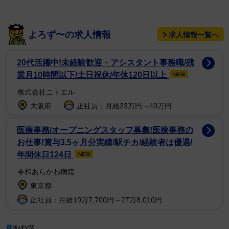
よろず〜の求人情報
求人情報一覧へ
20代活躍中!未経験歓迎・アシスタント事務職/残
業月10時間以下/土日祝休/年休120日以上
NEW
株式会社ニトエル
大阪府
正社員：月給23万円～40万円
医療事務/オープニングスタッフ募集!医療事務の
お仕事!賞与3.5ヶ月分実績/駅チカ/経験者は優遇/
年間休日124日
NEW
令和あらかわ病院
東京都
正社員：月給19万7,700円～27万8,010円