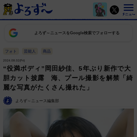
よろず～ニュースをGoogle検索でフォローする
フォト
芸能人
商品
2024.08.02(Fri)
“役満ボディ”岡田紗佳、5年ぶり新作で大
胆カット披露 海、プール撮影を解禁「綺
麗な写真がたくさん撮れた」
よろず～ニュース編集部