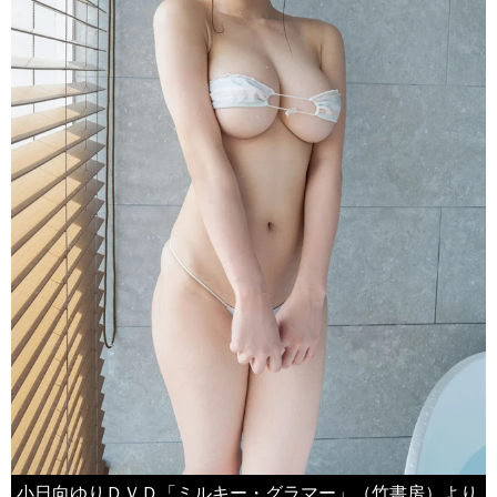
小日向ゆりＤＶＤ「ミルキー・グラマー」（竹書房）より