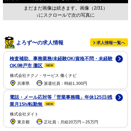
まだまだ画像は続きます。画像（2/31）
↓にスクロールで次の写真に
よろず〜の求人情報
求人情報一覧へ
検査補助、事務業務/未経験OK/資格不問・未経験
OK/神戸市 灘区
NEW
株式会社テクノ・サービス 働くナビ
兵庫県
派遣社員：時給1,300円
電話・メール応対等「営業事務職」年休125日/残
業月15h/転勤無
NEW
株式会社ダイト
東京都
正社員：月給20万円～25万円