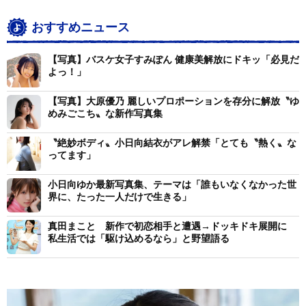
おすすめニュース
【写真】バスケ女子すみぽん 健康美解放にドキッ「必見だ
よっ！」
【写真】大原優乃 麗しいプロポーションを存分に解放〝ゆ
めみごこち〟な新作写真集
〝絶妙ボディ〟小日向結衣がアレ解禁「とても〝熱く〟な
ってます」
小日向ゆか最新写真集、テーマは「誰もいなくなかった世
界に、たった一人だけで生きる」
真田まこと 新作で初恋相手と遭遇→ドッキドキ展開に
私生活では「駆け込めるなら」と野望語る