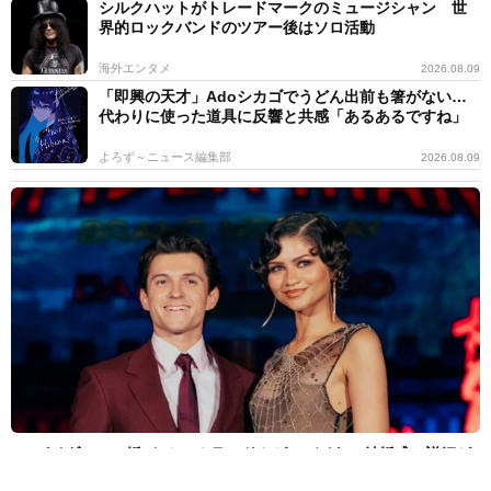
シルクハットがトレードマークのミュージシャン 世
界的ロックバンドのツアー後はソロ活動
海外エンタメ
2026.08.09
「即興の天才」Adoシカゴでうどん出前も箸がない…
代わりに使った道具に反響と共感「あるあるですね」
よろず～ニュース編集部
2026.08.09
“スパイダーマン婚”トム・ホランド＆ゼンデイヤ、結婚式の詳細が
明るみに 感動スピーチに参列者が涙