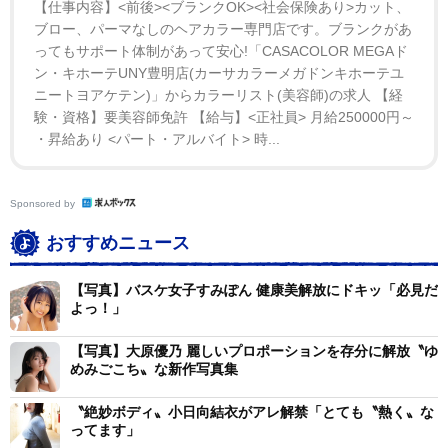
【仕事内容】<前後><ブランクOK><社会保険あり>カット、
ブロー、パーマなしのヘアカラー専門店です。ブランクがあ
所属するフロレリーサは「ゴリゴリの清楚系です」と
ってもサポート体制があって安心!「CASACOLOR MEGAド
いい「大きなステージに立ちたいです」と今後を見据え
ン・キホーテUNY豊明店(カーサカラーメガドンキホーテユ
た。北海道出身で、看護学校を出て上京し、看護師とし
ニートヨアケテン)」からカラーリスト(美容師)の求人 【経
て働いていた。自ら応募し昨年９月にグループに加入。
験・資格】要美容師免許 【給与】<正社員> 月給250000円～
・昇給あり <パート・アルバイト> 時...
「きっかけは本当に小さなことです。学生時代にインス
タグラムが流行していて、（フォロワーが）千何百人か
いました。そのうちに承認欲求が高まったときに、一番
Sponsored by
やりたいのがアイドルでした」と経緯を語った。
おすすめニュース
グラビアは年明けから開始。「楽しいですね。くびれ
【写真】バスケ女子すみぽん 健康美解放にドキッ「必見だ
よっ！」
を見てほしいです。何もしていないのですが、全然太ら
ない。お父さんに感謝ですね」と語っていた。
【写真】大原優乃 麗しいプロポーションを存分に解放〝ゆ
めみごこち〟な新作写真集
〝絶妙ボディ〟小日向結衣がアレ解禁「とても〝熱く〟な
ってます」