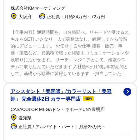
印象的に残っているのは、車の中で衣服を脱ぐ場面。
株式会社KMマーケティング
「メンバーのみんなにも『ひえ～、エロい～』と言われ
大阪府
正社員：月給34万円～72万円
ました。紐が二重になっている水着で露出が大きい。先
輩と一緒にドライブに行く途中で…」と語った。制服か
【仕事内容】通勤時間を、自分時間へ。リモートで働けるス
ら水着姿になる場面、浴室での撮影など、多くの思い出
キルをGET! いきなり一人で実務はなし。練習してから段階
的にデビューします。 お任せするお仕事 接客・販売・事
が残った。
務・製造など、異業種で培った経験もコミュニケーションや
段取りに活かせます。 サーチエンジニアとして、検索シス
事務所先輩のＤＶＤを見て準備したという小日向。お
テムに取り組んでいただきます 入社後6ヶ月間は学習期間と
風呂シーンの〝泡ブラ〟で予習が生かされたという。古
して、基礎から順番に習得していきます 〈担当していた...
民家での撮影では「島猫が１０匹くらいいて怖かった」
と語った。自己評価は１２０点。「最初はめっちゃ緊張
アシスタント「美容師」/カラーリスト「美容
師」 完全週休2日 カラー専門店
してぎこちない。最後のシーンでは成長できて、いい感
NEW
じになりました。グラビアは楽しいですね」と話し、
CASACOLOR MEGAドン・キホーテUNY豊明店
「自分が出た雑誌で表紙になっている人を見て、『自分
愛知県
もそこまで登り詰めたい』と思います」と意欲的だっ
正社員 / アルバイト・パート：月給25万円～
た。