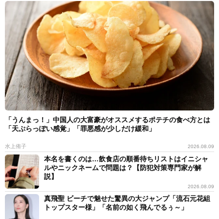
「うんまっ！」中国人の大富豪がオススメするポテチの食べ方とは
「天ぷらっぽい感覚」「罪悪感が少しだけ緩和」
水上侑子
2026.08.09
本名を書くのは…飲食店の順番待ちリストはイニシャ
ルやニックネームで問題は？【防犯対策専門家が解
説】
2026.08.09
真飛聖 ビーチで魅せた驚異の大ジャンプ「流石元花組
トップスター様」「名前の如く飛んでるぅ～」