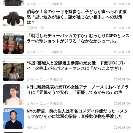
よろず～ニュース編集部
2026.08.09
伯母が土産のケーキを持参も…子どもが食べられず激
怒「思い込みが強く、話が通じない相手」への対策
は？
石原 壮一郎
2026.08.09
「剃毛したチューバッカですか」むっちりC3POとレス
ラーの珍ショットがジワる「なかなかシュール」
よろず～ニュース編集部
2026.08.09
“6股”芸能人と交際過去暴露の元女優 ド派手DJプレ
イ！火柱上がるパフォーマンスに「かっこよすぎ!!」
よろず～ニュース編集部
2026.08.09
6日に離婚発表の元TBS女性アナ ノースリおへそチラ
リに「元気そうで安心」「応援してるからね」の声
よろず～ニュース編集部
2026.08.09
NYの新居、前の住人は有名コメディ俳優だった→スタ
ッフがひそかに試写会招待→直接郵便物を手渡した
海外エンタメ
2026.08.09