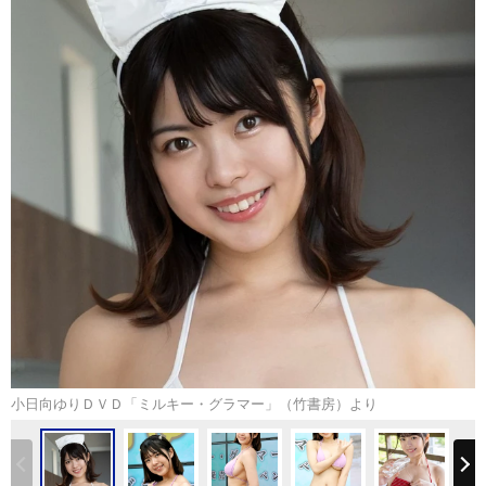
小日向ゆりＤＶＤ「ミルキー・グラマー」（竹書房）より