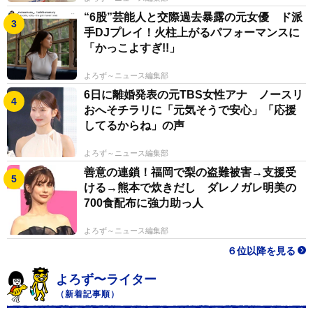
“6股”芸能人と交際過去暴露の元女優 ド派
手DJプレイ！火柱上がるパフォーマンスに
「かっこよすぎ!!」
よろず～ニュース編集部
6日に離婚発表の元TBS女性アナ ノースリ
おへそチラリに「元気そうで安心」「応援
してるからね」の声
よろず～ニュース編集部
善意の連鎖！福岡で梨の盗難被害→支援受
ける→熊本で炊きだし ダレノガレ明美の
700食配布に強力助っ人
よろず～ニュース編集部
６位以降を見る
よろず〜ライター
（新着記事順）