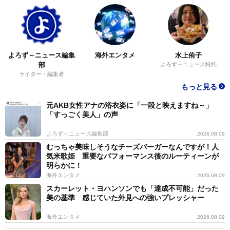
よろず～ニュース編集
海外エンタメ
水上侑子
部
よろず～ニュース特約
ライター・編集者
もっと見る
元AKB女性アナの浴衣姿に「一段と映えますね～」
「すっごく美人」の声
よろず～ニュース編集部
2026.08.09
むっちゃ美味しそうなチーズバーガーなんですが！人
気米歌姫 重要なパフォーマンス後のルーティーンが
明らかに！
海外エンタメ
2026.08.09
スカーレット・ヨハンソンでも「達成不可能」だった
美の基準 感じていた外見への強いプレッシャー
海外エンタメ
2026.08.09