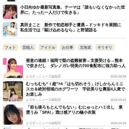
小日向ゆか最新写真集、テーマは「誰もいなくなかった世
界に、たった一人だけで生きる」
真田まこと 新作で初恋相手と遭遇→ドッキドキ展開に
私生活では「駆け込めるなら」と野望語る
フォト
芸能人
アイドル
お仕事
北海道
ギリギリ
善意の連鎖！福岡で梨の盗難被害→支援受ける→熊本
で炊きだし ダレノガレ明美の700食配布に強力助っ人
よろず～ニュース編集部
2026.08.09
むっちむち“Ｉ超”×4「はち切れそう」けしからんミニ
スカ＆絶対領域のホグワーツ 宇佐美りな裏垢4人衆で
お楽しみ
よろず～ニュース編集部
2026.08.08
「前も後ろもとんでもない」むにゅっとハミ出し 東
雲うみ「SPA!」透け感アリの極小衣装
よろず～ニュース編集部
2026.08.08