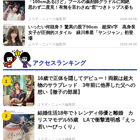
「100cmあるけど」プールの薬剤師グラドルに悶絶
思わず二度見！有無を言わさぬ“窓”つきトップス姿も
よろず～ニュース編集部
2026.08.08
いったい何頭身？ 驚異の股下90cm 超深V字 高身長
女子が圧倒的スタイル 緑川希星「ヤンジャン」初登
場
よろず～ニュース編集部
2026.08.08
アクセスランキング
16歳で正体を隠してデビュー！両親は超大
物のサラブレッド 3年前に他界した父への
想い【徹子の部屋】
よろず～ニュース編集部
結婚生活18年でトレンディ俳優と離婚 カ
リスマモデル55歳 LAで衝撃透明感「えっ
若い〜びっくり」
よろず～ニュース編集部