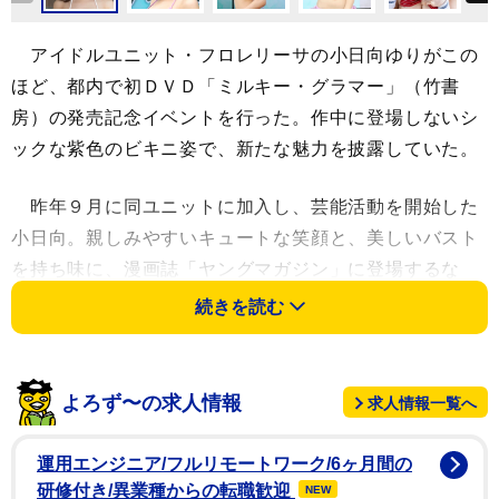
アイドルユニット・フロレリーサの小日向ゆりがこの
ほど、都内で初ＤＶＤ「ミルキー・グラマー」（竹書
房）の発売記念イベントを行った。作中に登場しないシ
ックな紫色のビキニ姿で、新たな魅力を披露していた。
昨年９月に同ユニットに加入し、芸能活動を開始した
小日向。親しみやすいキュートな笑顔と、美しいバスト
を持ち味に、漫画誌「ヤングマガジン」に登場するな
ど、グラビアアイドルとしても注目度が上昇中のホープ
続きを読む
だ。「演技がへたくそだと思いながらも、初めてのＤＶ
Ｄで教えてもらいながら順調に撮影できたかな」と振り
返った。今年３月中旬に沖縄で撮影。「学生カップルが
よろず〜の求人情報
求人情報一覧へ
遠距離恋愛になり、私がテニスサークルに入って遊んじ
ゃう、みたいな内容です」と紹介した。
運用エンジニア/フルリモートワーク/6ヶ月間の
研修付き/異業種からの転職歓迎
NEW