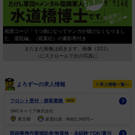
相原コージ「うつ病になってマンガが描けなくなりまし
た 退院編」（双葉社）の書影帯付き
まだまだ画像は続きます。画像（2/21）
↓にスクロールで次の写真に
よろず〜の求人情報
求人情報一覧へ
フロント受付・接客業務
NEW
SMCキャリア株式会社
東京都
派遣社員：時給2,300円～
医師事務作業補助者/無資格・未経験でOK!賞与