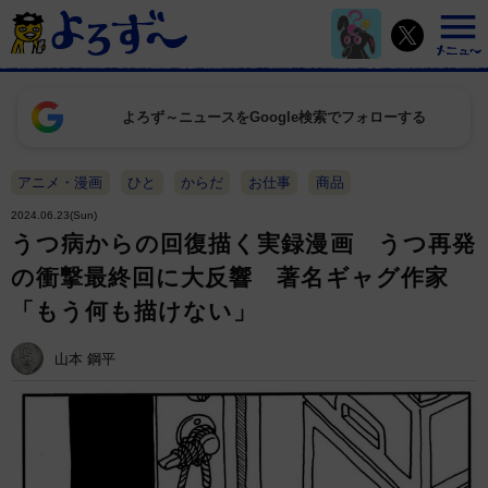
よろず～ニュースをGoogle検索でフォローする
アニメ・漫画
ひと
からだ
お仕事
商品
2024.06.23(Sun)
うつ病からの回復描く実録漫画 うつ再発
の衝撃最終回に大反響 著名ギャグ作家
「もう何も描けない」
山本 鋼平