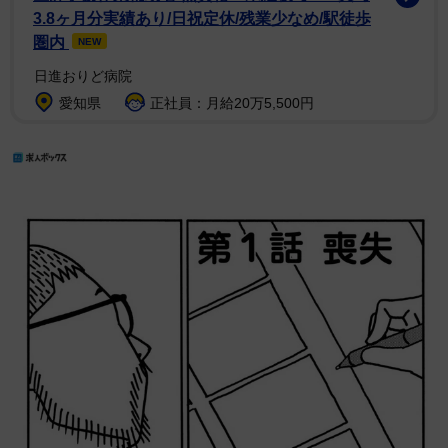
3.8ヶ月分実績あり/日祝定休/残業少なめ/駅徒歩
圏内
NEW
日進おりど病院
愛知県
正社員：月給20万5,500円