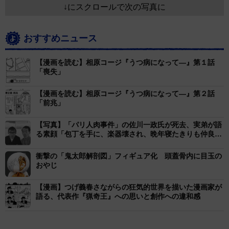
↓にスクロールで次の写真に
おすすめニュース
【漫画を読む】相原コージ『うつ病になって―』第１話
「喪失」
【漫画を読む】相原コージ『うつ病になって―』第２話
「前兆」
【写真】「パリ人肉事件」の佐川一政氏が死去、実弟が語
る素顔「包丁を手に、楽器壊され、晩年寝たきりも仲良
く」
衝撃の「鬼太郎解剖図」フィギュア化 頭蓋骨内に目玉の
おやじ
【漫画】つげ義春さながらの狂気的世界を描いた漫画家が
語る、代表作『猟奇王』への思いと創作への違和感