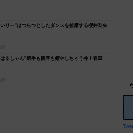
らいりー”はつらつとしたダンスを披露する櫻井梨央
集部
“はるしゃん”選手も観客も癒やしちゃう井上春華
集部
Twee