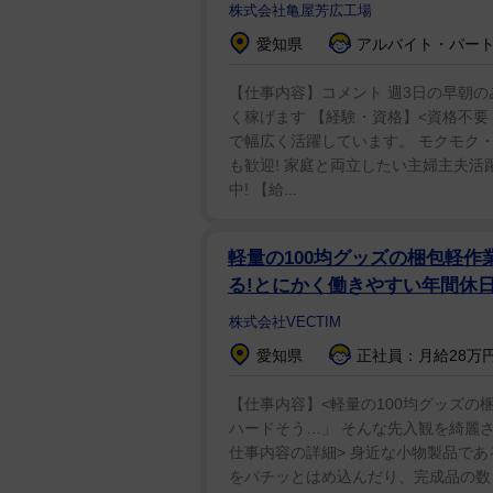
株式会社亀屋芳広工場
愛知県
アルバイト・パート：
【仕事内容】コメント 週3日の早朝のみ
く稼げます 【経験・資格】<資格不要・未
で幅広く活躍しています。 モクモク・
も歓迎! 家庭と両立したい主婦主夫活
中! 【給...
軽量の100均グッズの梱包軽作
る!とにかく働きやすい年間休日
株式会社VECTIM
愛知県
正社員：月給28万円
【仕事内容】<軽量の100均グッズの
ハードそう…」 そんな先入観を綺麗さ
仕事内容の詳細> 身近な小物製品であ
をパチッとはめ込んだり、完成品の数