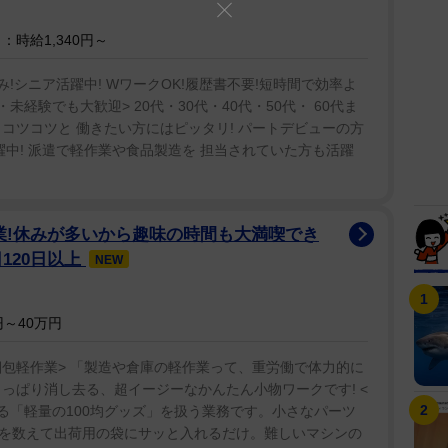
時給1,340円～
!シニア活躍中! WワークOK!履歴書不要!短時間で効率よ
経験でも大歓迎> 20代・30代・40代・50代・ 60代ま
コツコツと 働きたい方にはピッタリ! パートデビューの方
躍中! 派遣で軽作業や食品製造を 担当されていた方も活躍
業!休みが多いから趣味の時間も大満喫でき
120日以上
NEW
～40万円
梱包軽作業> 「製造や倉庫の軽作業って、重労働で体力的に
っぱり消し去る、超イージーなかんたん小物ワークです! <
る「軽量の100均グッズ」を扱う業務です。小さなパーツ
を数えて出荷用の袋にサッと入れるだけ。難しいマシンの