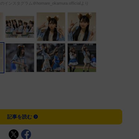
スタグラム＠homare_okamura.officialより
記事を読む