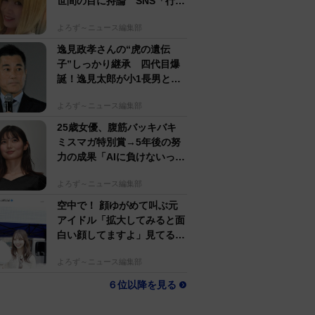
世間の目に持論 SNS「行動
するのがかっこいい」
よろず～ニュース編集部
逸見政孝さんの“虎の遺伝
子”しっかり継承 四代目爆
誕！逸見太郎が小1長男とと
もにプロ野球観戦
よろず～ニュース編集部
25歳女優、腹筋バッキバキ
ミスマガ特別賞→5年後の努
力の成果「AIに負けないっ」
生身で勝負の大島璃乃
よろず～ニュース編集部
空中で！ 顔ゆがめて叫ぶ元
アイドル「拡大してみると面
白い顔してますよ」見てるだ
けで怖い人生初体験
よろず～ニュース編集部
６位以降を見る