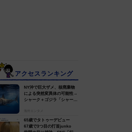
アクセスランキング
NY沖で巨大ザメ、核廃棄物
による突然変異体の可能性→
シャーク＋ゴジラ「シャーク
ジラ」の捕獲作戦が展開
海外エンタメ
65歳でタトゥーデビュー
67歳で3つ目の打首junko