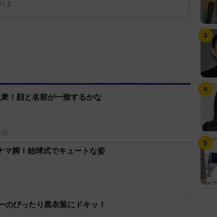
ま...
人衆！顔と名前が一致するかな
集部
ナマ脚！始球式でキュートな姿
バーのぴったり黒衣装にドキッ！