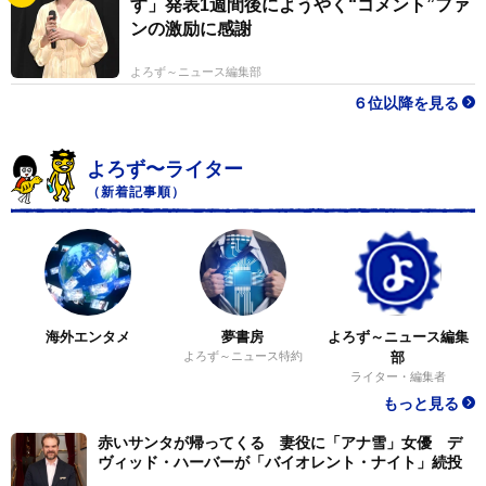
す」発表1週間後にようやく“コメント”ファ
ンの激励に感謝
よろず～ニュース編集部
６位以降を見る
よろず〜ライター
（新着記事順）
海外エンタメ
夢書房
よろず～ニュース編集
よろず～ニュース特約
部
ライター・編集者
もっと見る
赤いサンタが帰ってくる 妻役に「アナ雪」女優 デ
ヴィッド・ハーバーが「バイオレント・ナイト」続投