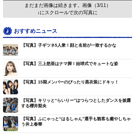
まだまだ画像は続きます。画像（3/11）
↓にスクロールで次の写真に
おすすめニュース
【写真】子ギツネ5人衆！顔と名前が一致するかな
【写真】三上悠亜はナマ脚！始球式でキュートな姿
【写真】15期メンバーのぴったり黒衣装にドキッ！
【写真】キリッと“らいりー”はつらつとしたダンスを披露
する櫻井梨央
【写真】ふにゃっと“はるしゃん”選手も観客も癒やしちゃ
う井上春華