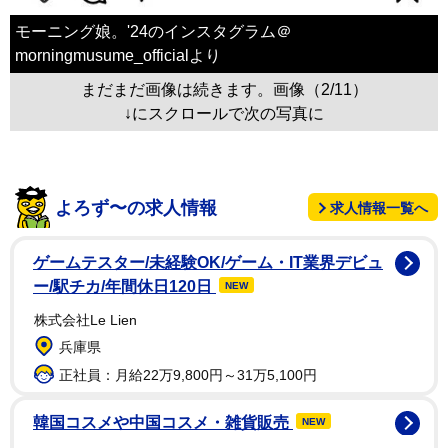
モーニング娘。'24のインスタグラム＠
morningmusume_officialより
まだまだ画像は続きます。画像（2/11）
↓にスクロールで次の写真に
よろず〜の求人情報
求人情報一覧へ
ゲームテスター/未経験OK/ゲーム・IT業界デビュ
ー/駅チカ/年間休日120日
NEW
株式会社Le Lien
兵庫県
正社員：月給22万9,800円～31万5,100円
韓国コスメや中国コスメ・雑貨販売
NEW