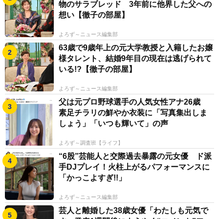
物のサラブレッド 3年前に他界した父への
想い【徹子の部屋】
よろず～ニュース編集部
63歳で9歳年上の元大学教授と入籍したお嬢
様タレント、結婚9年目の現在は逃げられて
いる!?【徹子の部屋】
よろず～ニュース編集部
父は元プロ野球選手の人気女性アナ26歳
素足チラリの鮮やか衣装に「写真集出しま
しょう」「いつも輝いて」の声
よろず～調査班【ライフ】
“6股”芸能人と交際過去暴露の元女優 ド派
手DJプレイ！火柱上がるパフォーマンスに
「かっこよすぎ!!」
よろず～ニュース編集部
芸人と離婚した38歳女優「わたしも元気で