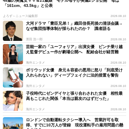
48歳の美魔女ママ＆21歳娘 モデル母子が美麗2ショ公開 母は
「161cm、43.5kg」と公表
よろず～ニュース編集部
2026.08.10
大河ドラマ「豊臣兄弟！」織田信長死後の清須会議→
なぜ集団指導体制が採られたのか？ 識者語る
濱田 浩一郎
2026.08.10
芸能一家の「ユーフォリア」出演女優 ピンチ乗り越
え監督デビュー作が劇場公開へ 配給会社が経営難
海外エンタメ
2026.08.10
ボリウッド女優 身元＆容姿の悪用に怒り「到底受け
入れられない」ディープフェイクに法的措置を警告
海外エンタメ
2026.08.10
子役時代にゼンデイヤと張り合わされた女優 相性最
高もこじれた関係「本当は親友のはずだった」
海外エンタメ
2026.08.10
ロンドンで自動運転タクシー導入へ 営業許可を取
得、すでに10万人が登録 現役運転手の雇用問題の懸