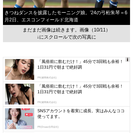
きつねダンスを披露したモーニング娘。'24の弓桁朱琴＝6
月2日、エスコンフィールド北海道
まだまだ画像は続きます。画像（10/11）
↓にスクロールで次の写真に
「風俗前に飲むだけ！」45分で3回戦も余裕！
1日31円で朝まで絶好調
Ads
by
PR(健商株式会社)
logly
「風俗前に飲むだけ！」45分で3回戦も余裕！
1日31円で朝まで絶好調
PR(健商株式会社)
SNSアカウントを着実に成長。実はみんなココ
使ってます。
PR(Dreaw合同会社)