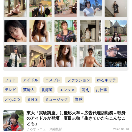
フォト
アイドル
コスプレ
ファッション
ゆるキャラ
テレビ
芸能人
北海道
エンタメ
萌え
お仕事
どうぶつ
ＳＮＳ
ミュージック
野球
東大「実験講座」に慶応大卒→広告代理店勤務→転身
のアイドルが登壇 夏目志穂「生きていたらこんなこ
とも」
よろず～ニュース編集部
2026.08.10