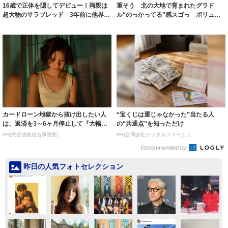
16歳で正体を隠してデビュー！両親は
重そう 北の大地で育まれたグラド
超大物のサラブレッド 3年前に他界し
ル“のっかってる”感スゴっ ボリュー
た父への...
ミー連発「ア...
カードローン地獄から抜け出したい人
“宝くじは運じゃなかった”当たる人
は、返済を3～6ヶ月停止して『大幅に
の“共通点”を知っただけ
減額してか...
PR(渋谷法務総合事務所)
PR(合同会社デジタルファーム )
Recommended by
昨日の人気フォトセレクション