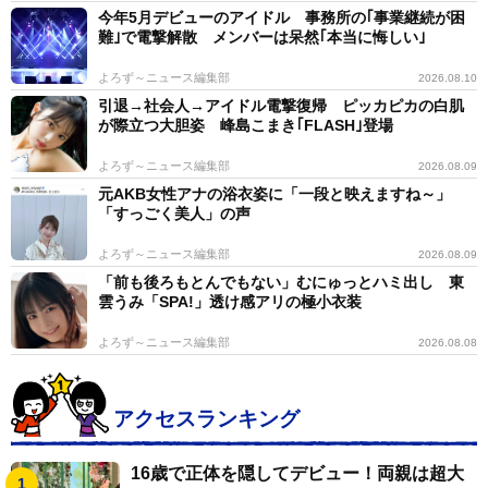
今年5月デビューのアイドル 事務所の｢事業継続が困
難｣で電撃解散 メンバーは呆然｢本当に悔しい｣
よろず～ニュース編集部
2026.08.10
引退→社会人→アイドル電撃復帰 ピッカピカの白肌
が際立つ大胆姿 峰島こまき｢FLASH｣登場
よろず～ニュース編集部
2026.08.09
元AKB女性アナの浴衣姿に「一段と映えますね～」
「すっごく美人」の声
よろず～ニュース編集部
2026.08.09
「前も後ろもとんでもない」むにゅっとハミ出し 東
雲うみ「SPA!」透け感アリの極小衣装
よろず～ニュース編集部
2026.08.08
アクセスランキング
16歳で正体を隠してデビュー！両親は超大