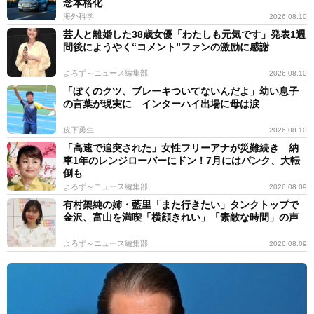
念本格化
海外科学
2026.08.10
芸人と離婚した38歳女優「わたしも元気です」発表1週
間後にようやく“コメント”ファンの激励に感謝
よろず～ニュース編集部
2026.08.10
「ぼくのクツ、ブレーキついてないんだよ」幼い息子
の言葉が現実に インターハイ出場に母は涙
皮下勇生
2026.08.10
「高速で追突された」女性フリーアナが災難続き 納
車1年のレンジローバーにドン！7月にはパンク、大転
倒も
よろず～ニュース編集部
2026.08.09
有村架純の姉・藍里「また行きたい」タンクトップで
金沢、富山を満喫「横顔きれい」「素敵な時間」の声
よろず～ニュース編集部
2026.08.09