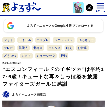
よろず～ニュースをGoogle検索でフォローする
フォト
アイドル
コスプレ
ファッション
ゆるキャラ
テレビ
芸能人
北海道
エンタメ
萌え
お仕事
どうぶつ
ＳＮＳ
ミュージック
野球
2024.06.04(Tue)
“エスコンフィールドの子ギツネ”は平均1
7･6歳！キュートな耳＆しっぽ姿を披露
ファイターズガールに感謝
よろず～ニュース編集部