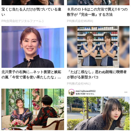
宝くじ当たる人だけが気づいている違
８月のロト6はこの方法で買え!!６つの
い
数字が『完全一致』する方法
PR(合同会社デジタルファーム )
PR(株式会社MURA)
北川景子の右胸に…ネット羨望と嫉妬
「たばこ税なし」思わぬ朗報に喫煙者
の嵐「今世で運を使い果たしたな」
が群がる新型タバコ
「ガッツリ行っ...
PR(株式会社HAL)