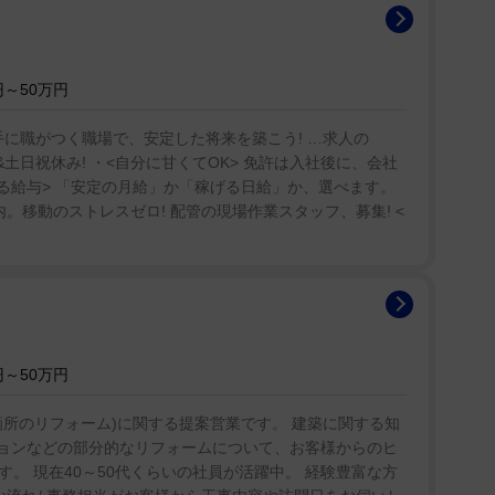
～50万円
手に職がつく職場で、安定した将来を築こう! …求人の
し&土日祝休み! ・<自分に甘くてOK> 免許は入社後に、会社
る給与> 「安定の月給」か「稼げる日給」か、選べます。
内。移動のストレスゼロ! 配管の現場作業スタッフ、募集! <
～50万円
箇所のリフォーム)に関する提案営業です。 建築に関する知
ションなどの部分的なリフォームについて、お客様からのヒ
。 現在40～50代くらいの社員が活躍中。 経験豊富な方