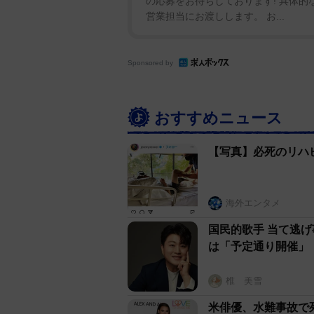
の応募をお待ちしております! 具体的
営業担当にお渡しします。 お...
Sponsored by
おすすめニュース
【写真】必死のリハ
海外エンタメ
国民的歌手 当て逃
は「予定通り開催」
椎 美雪
米俳優、水難事故で