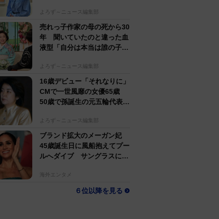
すぎる」母162cm 姉は声優
よろず～ニュース編集部
売れっ子作家の母の死から30
年 聞いていたのと違った血
液型「自分は本当は誰の子
か」【徹子の部屋】
よろず～ニュース編集部
16歳デビュー「それなりに」
CMで一世風靡の女優65歳
50歳で孫誕生の元五輪代表と
花火大会 カズ息子の師匠
よろず～ニュース編集部
ブランド拡大のメーガン妃
45歳誕生日に風船抱えてプー
ルへダイブ サングラスにポ
ニテでためらいなし
海外エンタメ
６位以降を見る