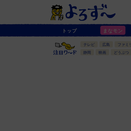
トップ
まなモン
ニ
ュ
ー
テレビ
広島
ファミ
ス
一
静岡
映画
どうぶつ
覧