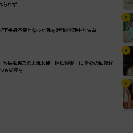
れられず
故で下半身不随となった孫を8年間介護中と告白
、寄生虫感染の人気女優「睡眠障害」に 骨折の回復経
いつも昼寝を