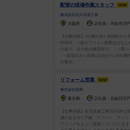
配管の現場作業スタッフ
NEW
株式会社北川水道工業
大阪府
正社員：月給35万円
【仕事内容】<仕事内容> 未経験から
POINT ・<超ホワイト> 残業ほぼな
の金で、目の前の教習所で。 ・<選べ
・<近場のみ> 現場は会社から20分圏
仕事内...
リフォーム営業
NEW
株式会社岩商
東京都
正社員：月給25万円
【仕事内容】住宅改修工事(部分的な
識のある方!/ 戸建、アパート、マン
アリングをもとに提案していただきます