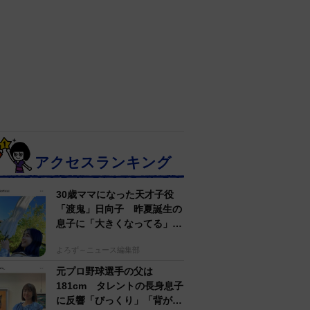
アクセスランキング
30歳ママになった天才子役
「渡鬼」日向子 昨夏誕生の
息子に「大きくなってる」愛
らしい姿に反響
よろず～ニュース編集部
元プロ野球選手の父は
181cm タレントの長身息子
に反響「びっくり」「背が高