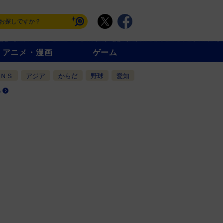
アニメ・漫画
ゲーム
ＮＳ
アジア
からだ
野球
愛知
る