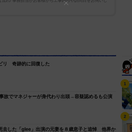
な流れ/ 事務担当がお客様から工事内容や訪問日をお伺いし
ビリ 奇跡的に回復した
げ事故でマネジャーが身代わり出頭→容疑認めるも公演
死去した「glee」出演の元妻を８歳息子と追悼 他界か