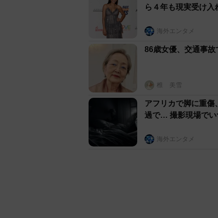
ら４年も現実受け入
海外エンタメ
86歳女優、交通事
椎 美雪
アフリカで脚に重傷
過で… 撮影現場で
海外エンタメ