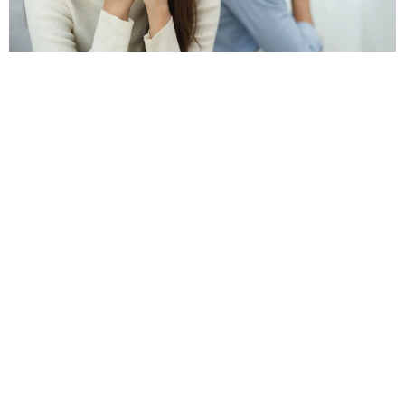
6割の女性が「忙しい彼氏」に不安や不満あり 寂しさを乗り越えた
方法、やって後悔したこととは
よろず～ニュース調査班
2026.08.09
いったい何頭身？ 驚異の股下90cm 超深V字 高身長
女子が圧倒的スタイル 緑川希星「ヤンジャン」初登
場
よろず～ニュース編集部
2026.08.08
破局カップル、別れた後に｢トイストーリーも見に行き
ました｣フォロワー443万人と230万人、活動休止時の
支えも
よろず～ニュース編集部
2026.08.08
「ジュラシック・ワールド」新作を降板 前作は世界
興収1376億円超、ギャレス・エドワーズ監督
海外エンタメ
2026.08.08
合計金額は軽く億超え！マイバッハ、ベントレー、ゲ
レンデ、ポルシェ ユージの愛車ナンバーすべて「8」