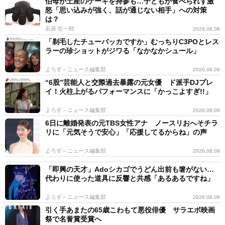
伯母が土産のケーキを持参も…子どもが食べられず激
怒「思い込みが強く、話が通じない相手」への対策
は？
石原 壮一郎
2026.08.09
「剃毛したチューバッカですか」むっちりC3POとレス
ラーの珍ショットがジワる「なかなかシュール」
よろず～ニュース編集部
2026.08.09
“6股”芸能人と交際過去暴露の元女優 ド派手DJプレ
イ！火柱上がるパフォーマンスに「かっこよすぎ!!」
よろず～ニュース編集部
2026.08.09
6日に離婚発表の元TBS女性アナ ノースリおへそチラ
リに「元気そうで安心」「応援してるからね」の声
よろず～ニュース編集部
2026.08.09
「即興の天才」Adoシカゴでうどん出前も箸がない…
代わりに使った道具に反響と共感「あるあるですね」
よろず～ニュース編集部
2026.08.09
引く手あまたの65歳こわもて悪役俳優 サラエボ映画
祭で名誉賞受賞へ