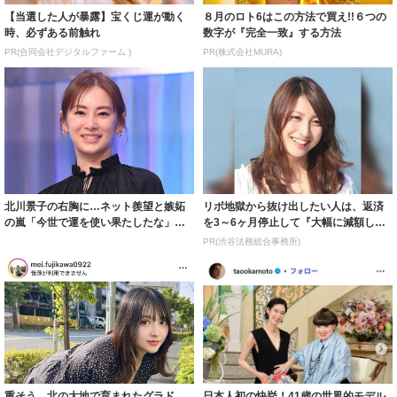
【当選した人が暴露】宝くじ運が動く
８月のロト6はこの方法で買え!!６つの
時、必ずある前触れ
数字が『完全一致』する方法
PR(合同会社デジタルファーム )
PR(株式会社MURA)
北川景子の右胸に…ネット羨望と嫉妬
リボ地獄から抜け出したい人は、返済
の嵐「今世で運を使い果たしたな」
を3～6ヶ月停止して『大幅に減額して
「ガッツリ行っ...
から返済す...
PR(渋谷法務総合事務所)
重そう 北の大地で育まれたグラド
日本人初の快挙！41歳の世界的モデル