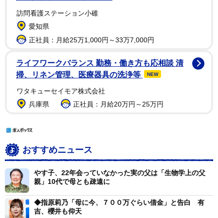
訪問看護ステーション小碓
愛知県
正社員：月給25万1,000円～33万7,000円
ライフワークバランス 勤務・働き方も応相談 清
掃、リネン管理、医療器具の洗浄等
NEW
ワタキューセイモア株式会社
兵庫県
正社員：月給20万円～25万円
おすすめニュース
やす子、22年会っていなかった実の父は「生物学上の父
親」10代で母とも疎遠に
◆指原莉乃「母に今、７００万ぐらい借金」と告白 有
吉、櫻井も仰天