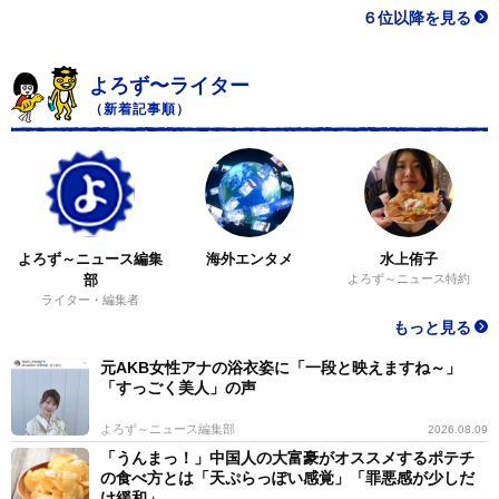
６位以降を見る
よろず〜ライター
（新着記事順）
よろず～ニュース編集
海外エンタメ
水上侑子
部
よろず～ニュース特約
ライター・編集者
もっと見る
元AKB女性アナの浴衣姿に「一段と映えますね～」
「すっごく美人」の声
よろず～ニュース編集部
2026.08.09
「うんまっ！」中国人の大富豪がオススメするポテチ
の食べ方とは「天ぷらっぽい感覚」「罪悪感が少しだ
け緩和」