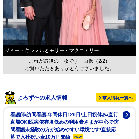
ジミー・キンメルとモリー・マクニアリー
これが最後の一枚です。画像（2/2）
ご覧いただきありがとうございました。
よろず〜の求人情報
求人情報一覧へ
看護師/訪問看護/年間休日126日!土日祝休み/直行
直帰OK!医療依存度低めの利用者さまが中心で訪
問看護未経験の方が始めやすい環境です!直接応
募で入社祝い金10万円支給
NEW