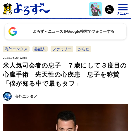
よろず～ニュースをGoogle検索でフォローする
海外エンタメ
芸能人
ファミリー
からだ
2024.05.29(Wed)
米人気司会者の息子 ７歳にして３度目の
心臓手術 先天性の心疾患 息子を称賛
「僕が知る中で最もタフ」
海外エンタメ