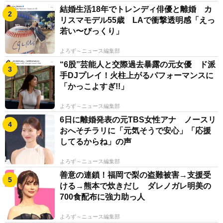
結婚生活18年でトレンディ俳優と離婚 カ
リスマモデル55歳 LAで衝撃透明感「えっ
若い〜びっくり」
よろず～ニュース編集部
“6股”芸能人と交際過去暴露の元女優 ド派
手DJプレイ！火柱上がるパフォーマンスに
「かっこよすぎ!!」
よろず～ニュース編集部
6日に離婚発表の元TBS女性アナ ノースリ
おへそチラリに「元気そうで安心」「応援
してるからね」の声
よろず～ニュース編集部
善意の連鎖！福岡で梨の盗難被害→支援受
ける→熊本で炊きだし ダレノガレ明美の
700食配布に強力助っ人
よろず～ニュース編集部