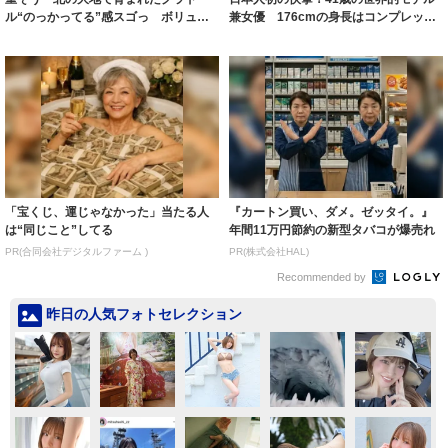
ル“のっかってる”感スゴっ ボリュー
兼女優 176cmの身長はコンプレック
ミー連発「ア...
スだっ...
「宝くじ、運じゃなかった」当たる人
『カートン買い、ダメ。ゼッタイ。』
は“同じこと”してる
年間11万円節約の新型タバコが爆売れ
PR(合同会社デジタルファーム )
PR(株式会社HAL)
Recommended by
昨日の人気フォトセレクション