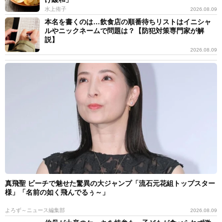
水上侑子
2026.08.09
本名を書くのは…飲食店の順番待ちリストはイニシャ
ルやニックネームで問題は？【防犯対策専門家が解
説】
2026.08.09
真飛聖 ビーチで魅せた驚異の大ジャンプ「流石元花組トップスター
様」「名前の如く飛んでるぅ～」
よろず～ニュース編集部
2026.08.09