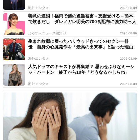
海外エンタメ
2026.08.09
善意の連鎖！福岡で梨の盗難被害→支援受ける→熊本
で炊きだし ダレノガレ明美の700食配布に強力助っ人
よろず～ニュース編集部
2026.08.09
生まれ故郷に戻ったハリウッドきってのセクシー俳
優 自身の心臓発作を「最高の出来事」と語った理由
海外エンタメ
2026.08.09
人気ドラマのキャストが再集結？ 思わせぶりなミーシ
ャ・バートン 終了から10年「どうなるかしらね」
海外エンタメ
2026.08.09