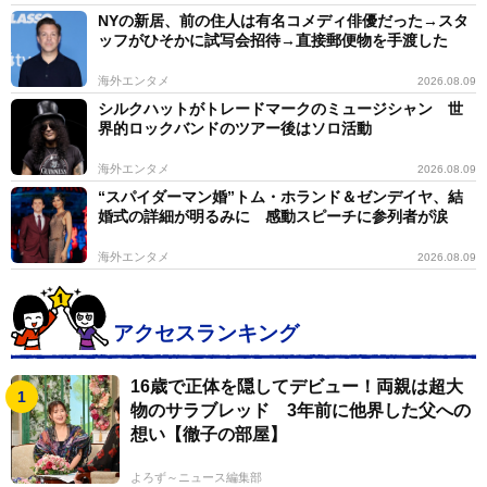
NYの新居、前の住人は有名コメディ俳優だった→スタ
ッフがひそかに試写会招待→直接郵便物を手渡した
海外エンタメ
2026.08.09
シルクハットがトレードマークのミュージシャン 世
界的ロックバンドのツアー後はソロ活動
海外エンタメ
2026.08.09
“スパイダーマン婚”トム・ホランド＆ゼンデイヤ、結
婚式の詳細が明るみに 感動スピーチに参列者が涙
海外エンタメ
2026.08.09
アクセスランキング
16歳で正体を隠してデビュー！両親は超大
物のサラブレッド 3年前に他界した父への
想い【徹子の部屋】
よろず～ニュース編集部