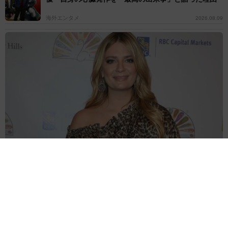
海外エンタメ
2026.08.09
人気ドラマのキャストが再集結？ 思わせぶりなミーシャ・バート
ン 終了から10年「どうなるかしらね」
海外エンタメ
2026.08.09
6割の女性が「忙しい彼氏」に不安や不満あり 寂しさ
を乗り越えた方法、やって後悔したこととは
よろず～ニュース調査班
2026.08.09