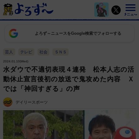
よろず～ニュースをGoogle検索でフォローする
芸人
テレビ
社会
ＳＮＳ
2024.01.10(Wed)
水ダウで不適切表現４連発 松本人志の活
動休止宣言後初の放送で鬼攻めた内容 Ｘ
では「神回すぎる」の声
デイリースポーツ