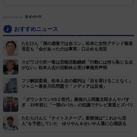
Sponsored by
おすすめニュース
たむけん「僕の感覚では合コン」松本に女性アテンド報道
否定も「会があったのは事実」口止めも否定
スピワゴ小沢一敬は芸能活動継続「行動には何ら恥じる点
がない」松本人志の活動休止受け事務所声明
フジ解説委員、松本人志の裁判は「目を背けることなく」
ジャニー喜多川氏問題で「メディアは反省」
「ダウンタウンVSＺ世代」最後の上岡龍太郎さんヤバす
ぎ 33年前に「一部のバカ」の抗議でテレビ衰退とズバリ
たむらけんじ「ナイトスクープ」新探偵は“これから芸
人”を予想していた ゆりやん＆せいや人選に心境語る