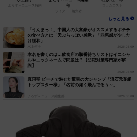
よろず～ニュース特約
部
コラムニスト
ライター・編集者
もっと見る
「うんまっ！」中国人の大富豪がオススメするポテチ
の食べ方とは「天ぷらっぽい感覚」「罪悪感が少しだ
け緩和」
水上侑子
2026.08.09
本名を書くのは…飲食店の順番待ちリストはイニシャ
ルやニックネームで問題は？【防犯対策専門家が解
説】
2026.08.09
真飛聖 ビーチで魅せた驚異の大ジャンプ「流石元花組
トップスター様」「名前の如く飛んでるぅ～」
よろず～ニュース編集部
2026.08.09