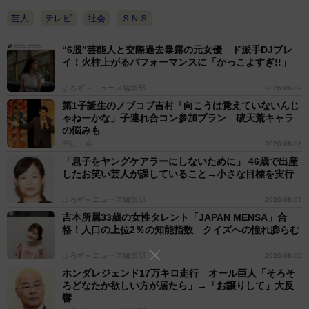
芸人
テレビ
社会
ＳＮＳ
“6股”芸能人と交際過去暴露の元女優 ド派手DJプレ
イ！火柱上がるパフォーマンスに「かっこよすぎ!!」
よろず～ニュース編集部
2026.08.09
第1子誕生のノブコブ吉村「向こうは覚えていないんじ
ゃねーかな」子連れ合コン参加プラン 破天荒キャラ
の悩みも
中江 寿
2026.08.08
「息子をヤングケアラーにしないために」 46歳で出産
したお笑い芸人が課していること→小さな目標を実行
よろず～ニュース編集部
2026.08.07
吉本所属33歳の女性タレント「JAPAN MENSA」合
格！人口の上位2％の知能指数 クイズへの憧れ膨らむ
よろず～ニュース編集部
2026.08.06
ホンダレジェンド17万キロ走行 オール巨人「そろそ
ろどなたか欲しい方が居たら」→「お譲りして」大反
響