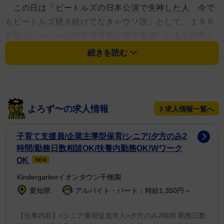
この日は「ビートルズの日本公演で失神した人 今で
もビートルズ聴き続けてなきゃウソ説」として、１９６
６年のビートルズ日本武道館公演で失神した人を調査し
た。
続きを読む
その中で、当時はビートルズを聴くことが不良扱いさ
れ、社会問題化したことが伝えられ、有識者が語り合う
テレビ番組「話題をつく」の一部を紹介した。
よろず〜の求人情報
求人情報一覧へ
評論家の小汀利得氏は「ビートルズのファンが下等で
子育て支援員/企業主導型保育/シニア/夕方のみ2
あるということは、やっぱりあの踊ってるなにか『ギャ
時間/勤務日数相談OK/扶養内勤務OK!Wワーク
ー』って言ってることが下等だからね。下等なやつが集
OK
NEW
まるんでね」と差別意識丸出し。挙げ句に「『ギャー
Kindergartenイオンタウン千種園
ッ』っていうのはね」と４文字の放送禁止用語を繰り出
愛知県
アルバイト・パート：時給1,350円～
した。
【仕事内容】<シニア雇用促進求人>夕方のみ2時間 勤務日数