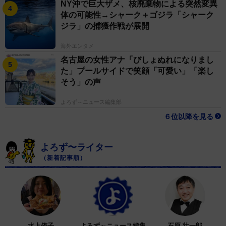
NY沖で巨大ザメ、核廃棄物による突然変異
体の可能性→シャーク＋ゴジラ「シャーク
ジラ」の捕獲作戦が展開
海外エンタメ
名古屋の女性アナ「びしょぬれになりまし
た」プールサイドで笑顔「可愛い」「楽し
そう」の声
よろず～ニュース編集部
６位以降を見る
よろず〜ライター
（新着記事順）
水上侑子
よろず～ニュース編集
石原 壮一郎