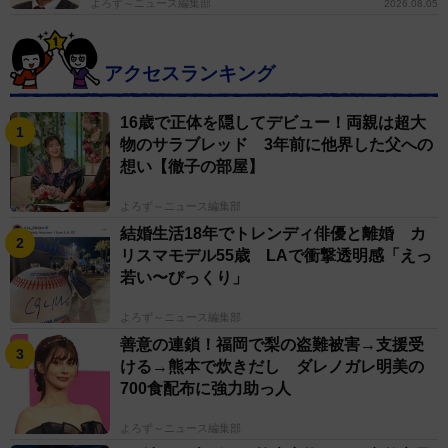
よろず～ニュース編集部
2026.08.05
アクセスランキング
16歳で正体を隠してデビュー！両親は超大
物のサラブレッド 3年前に他界した父への
想い【徹子の部屋】
よろず～ニュース編集部
結婚生活18年でトレンディ俳優と離婚 カ
リスマモデル55歳 LAで衝撃透明感「えっ
若い〜びっくり」
よろず～ニュース編集部
善意の連鎖！福岡で梨の盗難被害→支援受
ける→熊本で炊きだし ダレノガレ明美の
700食配布に強力助っ人
よろず～ニュース編集部