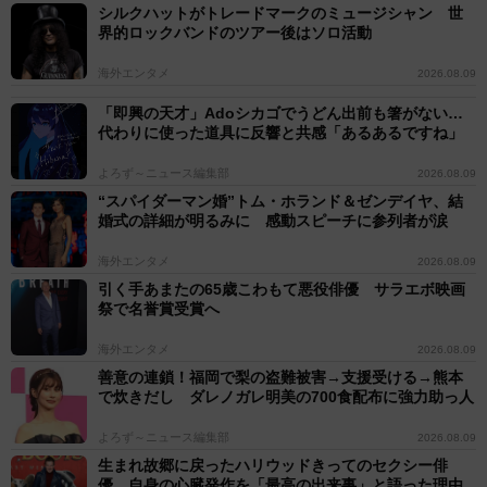
シルクハットがトレードマークのミュージシャン 世
界的ロックバンドのツアー後はソロ活動
海外エンタメ
2026.08.09
「即興の天才」Adoシカゴでうどん出前も箸がない…
代わりに使った道具に反響と共感「あるあるですね」
よろず～ニュース編集部
2026.08.09
“スパイダーマン婚”トム・ホランド＆ゼンデイヤ、結
婚式の詳細が明るみに 感動スピーチに参列者が涙
海外エンタメ
2026.08.09
引く手あまたの65歳こわもて悪役俳優 サラエボ映画
祭で名誉賞受賞へ
海外エンタメ
2026.08.09
善意の連鎖！福岡で梨の盗難被害→支援受ける→熊本
で炊きだし ダレノガレ明美の700食配布に強力助っ人
よろず～ニュース編集部
2026.08.09
生まれ故郷に戻ったハリウッドきってのセクシー俳
優 自身の心臓発作を「最高の出来事」と語った理由