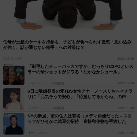
伯母が土産のケーキを持参も…子どもが食べられず激怒「思い込み
が強く、話が通じない相手」への対策は？
石原 壮一郎
2026.08.09
「剃毛したチューバッカですか」むっちりC3POとレス
ラーの珍ショットがジワる「なかなかシュール」
よろず～ニュース編集部
2026.08.09
6日に離婚発表の元TBS女性アナ ノースリおへそチラ
リに「元気そうで安心」「応援してるからね」の声
よろず～ニュース編集部
2026.08.09
NYの新居、前の住人は有名コメディ俳優だった→スタ
ッフがひそかに試写会招待→直接郵便物を手渡した
海外エンタメ
2026.08.09