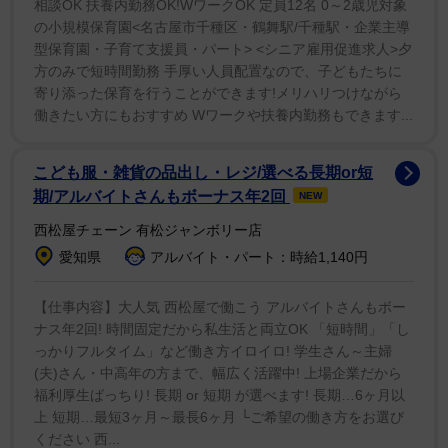
スタジオで見ていた松本人志は驚き、霜降り明星せい
相談OK 扶養内勤務OK!WワークOK 定員12名 0～2歳児対象
の小規模保育園<名古屋市千種区・鶴舞駅/千種駅・企業主導
やは「ええっ！言った。ビックリした」と叫んだ。その
型保育園・子育て支援員・パート> <シニア雇用促進求人>夕
後「こちらの映像には一部現代では不適切な表現が含ま
方のみで短時間勤務 手厚い人員配置なので、子どもたちに
れますが 当時の表現と時代背景を尊重し そのまま放
寄り添った保育を行うことができます!メリハリつけながら
送いたします」と文言が掲出された。
働きたい方にもおすすめ Wワークや扶養内勤務もできます...
その後も３度も用語が繰り返され、「音楽の中も低級
こども服・雑貨の品出し・レジ/選べる長期or短
なもんだ」「そういうのが分からんようじゃ脳みその出
期/アルバイトさんもボーナス年2回
NEW
来具合が元々悪いっていう事になるよ」とメチャクチャ
西松屋チェーン 有松ジャンボリー店
な言説を言い放った。
愛知県
アルバイト・パート：時給1,140円
この攻めた内容に、Ｘ（旧ツイッター）では「神回す
【仕事内容】大人気 西松屋で働こう アルバイトさんもボー
ナス年2回! 時間固定だから私生活と両立OK 「短時間」「し
ぎる」「さすがワイらの水ダウやね」「こんな攻めた番
っかりフルタイム」など働き方イロイロ! 学生さん～主婦
組なくしたらアカン」「さすがや、そういうとこ大好き
(夫)さん・中高年の方まで、幅広く活躍中! 上場企業だから
やで」などのコメントが。松本人志が当面の活動休止を
福利厚生ばっちり! 長期 or 短期 が選べます! 長期…6ヶ月以
宣言して最初の放送だけに、番組支持する声が多く上が
上 短期…最短3ヶ月～最長6ヶ月 └ご希望の働き方をお選び
ください 西...
った。