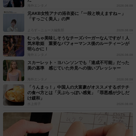
海外エンタメ
2026.08.09
元AKB女性アナの浴衣姿に「一段と映えますね～」
「すっごく美人」の声
よろず～ニュース編集部
2026.08.09
むっちゃ美味しそうなチーズバーガーなんですが！人
気米歌姫 重要なパフォーマンス後のルーティーンが
明らかに！
海外エンタメ
2026.08.09
スカーレット・ヨハンソンでも「達成不可能」だった
美の基準 感じていた外見への強いプレッシャー
海外エンタメ
2026.08.09
「うんまっ！」中国人の大富豪がオススメするポテチ
の食べ方とは「天ぷらっぽい感覚」「罪悪感が少しだ
け緩和」
水上侑子
2026.08.09