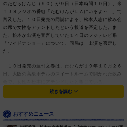
のたむらけんじ（５０）が９日（日本時間１０日）、米
ＴＪＳラジオの番組「たむけんがＬＡにいるよ～！」で
言及した。１０日発売の同誌による、松本人志に飲み会
の席で女性をアテンドしたという報道を否定した。ま
た、松本が出演を宣言していた１４日のフジテレビ系
「ワイドナショー」について、同局は 出演を否定し
た。
１０日発売の週刊文春は、たむらが１９年１０月２６
日、大阪の高級ホテルのスイートルームで開かれた飲み
会で、女性を松本にアテンドしたと報じている。
続きを読む
たむらは「そういう会があったのは事実です。ただ記
事に書かれているようなことを目的としたものでは決し
てなくて、僕の感覚では合コン」と女性たちが同席した
おすすめニュース
会の開催は認めたが、「絶対にそんなことはしない」