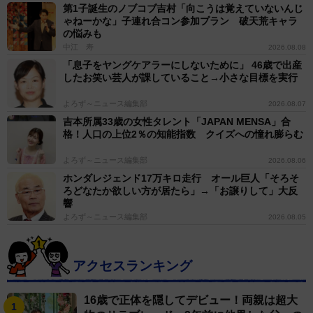
第1子誕生のノブコブ吉村「向こうは覚えていないんじ
とは、何か不快な思いをしたからこうやって（文春に）
ゃねーかな」子連れ合コン参加プラン 破天荒キャラ
の悩みも
お話ししたと思う。そこに関しては謝りたい」と謝罪し
中江 寿
2026.08.08
た。
「息子をヤングケアラーにしないために」 46歳で出産
したお笑い芸人が課していること→小さな目標を実行
よろず～ニュース編集部
2026.08.07
吉本所属33歳の女性タレント「JAPAN MENSA」合
格！人口の上位2％の知能指数 クイズへの憧れ膨らむ
よろず～ニュース編集部
2026.08.06
ホンダレジェンド17万キロ走行 オール巨人「そろそ
ろどなたか欲しい方が居たら」→「お譲りして」大反
響
よろず～ニュース編集部
2026.08.05
アクセスランキング
16歳で正体を隠してデビュー！両親は超大