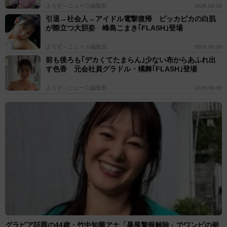
よろず～ニュース編集部
2026.08.09
引退→社会人→アイドル電撃復帰 ピッカピカの白肌
が際立つ大胆姿 峰島こまき｢FLASH｣登場
よろず～ニュース編集部
2026.08.09
前も後ろも｢デカくてたまらん｣少ない布からあふれ出
す色香 元会社員グラドル・橘舞｢FLASH｣登場
よろず～ニュース編集部
2026.08.09
グラビア話題の44歳・竹中知華アナ「暴風警報解除」でワンピの裾