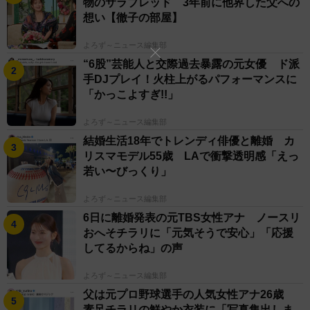
物のサラブレッド 3年前に他界した父への
想い【徹子の部屋】
よろず～ニュース編集部
“6股”芸能人と交際過去暴露の元女優 ド派
手DJプレイ！火柱上がるパフォーマンスに
「かっこよすぎ!!」
よろず～ニュース編集部
結婚生活18年でトレンディ俳優と離婚 カ
リスマモデル55歳 LAで衝撃透明感「えっ
若い〜びっくり」
よろず～ニュース編集部
6日に離婚発表の元TBS女性アナ ノースリ
おへそチラリに「元気そうで安心」「応援
してるからね」の声
よろず～ニュース編集部
父は元プロ野球選手の人気女性アナ26歳
素足チラリの鮮やか衣装に「写真集出しま