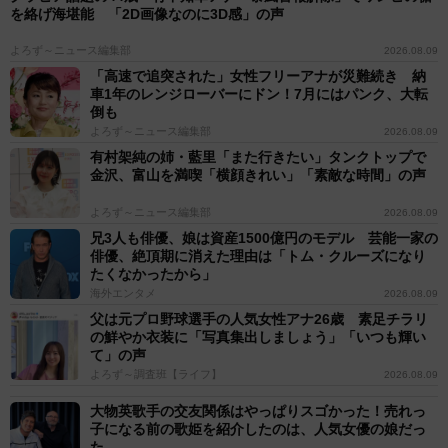
を絡げ海堪能 「2D画像なのに3D感」の声
よろず～ニュース編集部
2026.08.09
「高速で追突された」女性フリーアナが災難続き 納
車1年のレンジローバーにドン！7月にはパンク、大転
倒も
よろず～ニュース編集部
2026.08.09
有村架純の姉・藍里「また行きたい」タンクトップで
金沢、富山を満喫「横顔きれい」「素敵な時間」の声
よろず～ニュース編集部
2026.08.09
兄3人も俳優、娘は資産1500億円のモデル 芸能一家の
俳優、絶頂期に消えた理由は「トム・クルーズになり
たくなかったから」
海外エンタメ
2026.08.09
父は元プロ野球選手の人気女性アナ26歳 素足チラリ
の鮮やか衣装に「写真集出しましょう」「いつも輝い
て」の声
よろず～調査班【ライフ】
2026.08.09
大物英歌手の交友関係はやっぱりスゴかった！売れっ
子になる前の歌姫を紹介したのは、人気女優の娘だっ
た