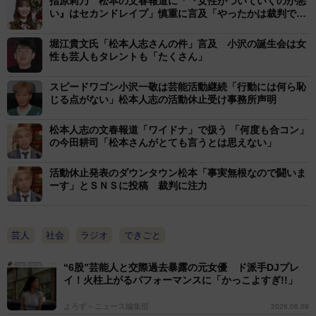
指原莉乃 松本の文春報道に「『女性がついていくのが悪
と、松本に女性を紹介する目的はなかったと強調。「今
い』はセカンドレイプ」慎重に言及「やったかは裁判で明
考えるとこのような会をすること自体が良くなかったん
らかに」
やなと、やらなければ良かったなと今は後悔も反省もし
堀江貴文氏「松本人志さんの件」言及 小沢の誕生会は女
性も芸人もタレントも「たくさん」
ています」と、神妙に話した。
スピードワゴン小沢一敬は芸能活動継続「行動には何ら恥
記事では女性に３０００円を渡し、口止めをはかった
じる点がない」松本人志の活動休止受け事務所声明
とされるが「タクシー代」と説明。口止めも「会は楽し
松本人志の文春報道「ワイドナ」で扱う 「何度も合コン」
く、悪いものだとは思っていなかったので、口止めする
の今田耕司「松本さんがとても言うとは思えない」
理由がない」と強く否定した。
活動休止発表のダウンタウン松本「事実無根なので闘いま
ーす」とＳＮＳに投稿 裁判に注力
また、女性を個別に呼び出し、松本と２人で飲ませよ
うとする前に「たむけんタイム、入りま～す」と言った
とされることも「人生で言ったことない」と否定。参加
芸人
社会
ラジオ
できごと
メンバーの誰がタイプなのか個別で聞いたことは「あり
“6股”芸能人と交際過去暴露の元女優 ド派手DJプレ
ました」と認めた。
イ！火柱上がるパフォーマンスに「かっこよすぎ!!」
よろず～ニュース編集部
2026.08.09
その上で、女性たちに対し「記事に出はるっていうこ