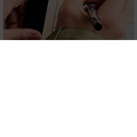
本名を書くのは…飲食店の順番待ちリストはイニシャルやニックネ
ームで問題は？【防犯対策専門家が解説】
2026.08.09
真飛聖 ビーチで魅せた驚異の大ジャンプ「流石元花組
トップスター様」「名前の如く飛んでるぅ～」
よろず～ニュース編集部
2026.08.09
伯母が土産のケーキを持参も…子どもが食べられず激
怒「思い込みが強く、話が通じない相手」への対策
は？
石原 壮一郎
2026.08.09
「剃毛したチューバッカですか」むっちりC3POとレス
ラーの珍ショットがジワる「なかなかシュール」