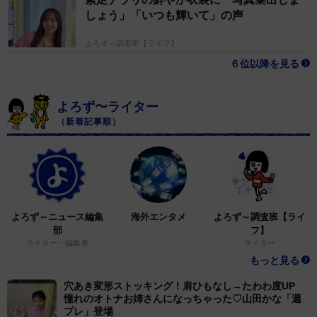
しょう」「いつも輝いて」の声
よろず～調査班【ライフ】
６位以降を見る
よろず〜ライター
（新着記事順）
よろず～ニュース編集
海外エンタメ
よろず～調査班【ライ
部
フ】
ライター・編集者
ライター
もっと見る
穴あき変形ストッキング！肩ひもなし→たわわ度UP
憧れのオトナお姉さんになっちゃった♡山田かな「週
プレ」登場