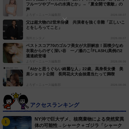
フルーツやプールの水滴とか」→「夏全開で素敵」の
声
よろず～ニュース編集部
2026.08.07
父は超大物の2世米俳優 共演者を強く非難「正しいこ
とをしろってこと」
海外エンタメ
2026.08.07
ベストスコア70のゴルフ美女が大胆解放！面積少なめ
衣装からのぞく深い谷 一ノ瀬のこ｢FLASH｣異例の2
週連続登場
よろず～ニュース編集部
2026.08.06
「AIかと思うぐらい綺麗な人」22歳、高身長女優 美
肩ショット公開 長岡花火大会抽選当たって満喫
よろず～ニュース編集部
2026.08.06
アクセスランキング
NY沖で巨大ザメ、核廃棄物による突然変異
体の可能性→シャーク＋ゴジラ「シャーク