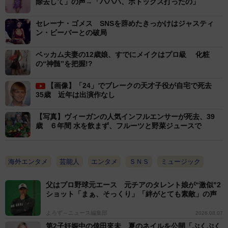
除去して」の声→「ハハハ、ボトックス打ったの」
セレーナ・ゴメス SNSを辞めたきっかけはジャスティ
ン・ビーバーとの破局
ベッカム夫妻の12歳娘、すでにメイクはプロ級 化粧
の“神髄”を把握!?
【画像】「24」でブレークの天才子役が自宅で死去
35歳 近年は出演作なし
【写真】ヴィーガンの人気インフルエンサーが死去、39
歳 ６年間 水を飲まず、フルーツと野菜ジュースで
海外エンタメ
芸能人
エンタメ
ＳＮＳ
ミュージック
父はプロ野球元エース 元チアのタレント娘が“激似"2
ショット「まぁ、そっくり」「絆がとても素敵」の声
よろず～ニュース編集部
2026.08.07
第2子妊娠中の倖田來未 夏のネイルを公開「ぷくぷく