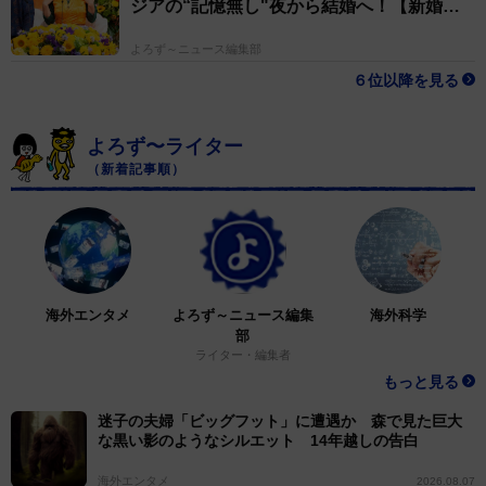
ジアの“記憶無し"夜から結婚へ！【新婚さ
ん】
よろず～ニュース編集部
６位以降を見る
よろず〜ライター
（新着記事順）
海外エンタメ
よろず～ニュース編集
海外科学
部
ライター・編集者
もっと見る
迷子の夫婦「ビッグフット」に遭遇か 森で見た巨大
な黒い影のようなシルエット 14年越しの告白
海外エンタメ
2026.08.07