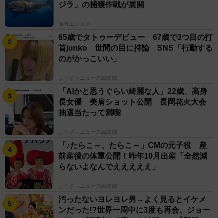
ジラ」の捕獲作戦が展開
海外エンタメ
65歳でタトゥーデビュー 67歳で3つ目の打
首junko 世間の目に持論 SNS「行動する
のがかっこいい」
よろず～ニュース編集部
「AIかと思うぐらい綺麗な人」22歳、高身
長女優 美肩ショット公開 長岡花火大会
抽選当たって満喫
よろず～ニュース編集部
「♪たらこ～、たらこ～」CMの元子役 産
前産後の体重公開！昨年10月出産「全然減
らないよなんでえええええ」
よろず～ニュース編集部
汚ったないヨレヨレ男→よく見るとイケメ
ンだった!?世界一周中に3度も再会、ジョー