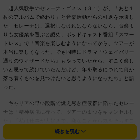
超人気歌手のセレーナ・ゴメス（３１）が、「あと１
枚のアルバムで終わり」と音楽活動からの引退を示唆し
た。セレーナは、選択しなければならないなら、音楽よ
りも女優業を選ぶと認め、ポッドキャスト番組「スマー
トレス」で「音楽を楽しむようになってから、ツアーが
本当に楽しくなった。でも同時にドラマ『ウェイバリー
通りのウィザードたち』もやっていたから、すごく楽し
いと思って続けていたんだけど、年を取るにつれて何か
落ち着くものを見つけたいと思うようになったわ」と語
った。
キャリアの早い段階で燃え尽き症候群に陥ったセレー
ナは「精神病院に行って、ツアーの１つをキャンセルし
た」「私は仕事が大好きで、嫌なことから気をそらすこ
とができるから」と振り返った。
続きを読む