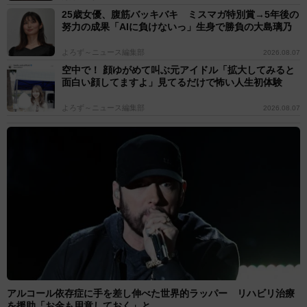
25歳女優、腹筋バッキバキ ミスマガ特別賞→5年後の
努力の成果「AIに負けないっ」生身で勝負の大島璃乃
よろず～ニュース編集部
2026.08.07
空中で！ 顔ゆがめて叫ぶ元アイドル「拡大してみると
面白い顔してますよ」見てるだけで怖い人生初体験
よろず～ニュース編集部
2026.08.07
アルコール依存症に手を差し伸べた世界的ラッパー リハビリ治療
を援助「お金も用意しておく」と