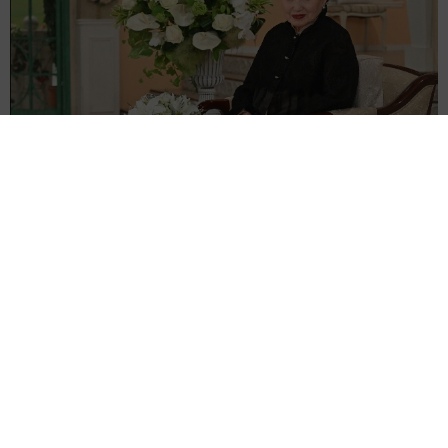
悲劇を乗り越え芸能界のロイヤルファミリー 寿美花代さんを追悼
【徹子の部屋】
よろず～ニュース編集部
2026.08.07
サム・フェンダー 全英史上最長の1位に「言葉が出な
い」25年6月に初めてチャート入り
海外エンタメ
2026.08.07
広がる憶測 アリアナ・グランデが活動休止を自ら説
明 ファンに「今夜は少し本音で話してもいい？」
海外エンタメ
2026.08.07
「泣かない自信ないよ」実家から巣立ってゆく息子を
見守る母親「同じ気持ちです」「泣けてきました」と
反響
水上侑子
2026.08.07