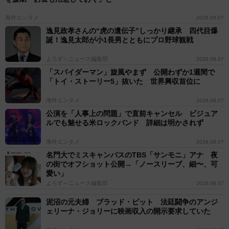
海外エンタメ
2026.08.07
逸見政孝さんの“虎の遺伝子”しっかり継承 四代目爆
誕！逸見太郎が小1長男とともにプロ野球観戦
よろず～ニュース編集部
2026.08.07
「スパイダーマン」旋風やまず 公開わずか1週間で
「トイ・ストーリー5」抜いた 世界興収首位に
海外エンタメ
2026.08.07
公演を「人事上の問題」で直前キャンセル ビジュア
ルでも魅せる米ロックバンド 詳細は明かされず
海外エンタメ
2026.08.07
名門大でミスキャンパスのTBS「サンモニ」アナ 夜
の街でオフショット公開→「ノースリーブ、細〜、可
愛い」
よろず～ニュース編集部
2026.08.07
泥沼の元夫婦 ブラッド・ピット 法廷闘争のアンジ
ェリーナ・ジョリーに映画収入の開示要求していた