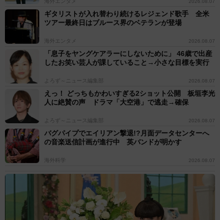
海外エンタメ
2026.08.07
ギタリストが入れ替わり続けるレジェンド歌手 全米
ツアー最終日はブルース界のベテランが登場
海外エンタメ
2026.08.07
「息子をヤングケアラーにしないために」 46歳で出産
したお笑い芸人が課していること→小さな目標を実行
よろず～ニュース編集部
2026.08.07
えっ！ どっちもかわいすぎる2ショット公開 板垣李光
人に絶賛の声 ドラマ「大空港」で逃走→確保
よろず～ニュース編集部
2026.08.07
バグパイプでエイリアン撃退!?月面データセンターへ
の音楽送信計画が進行中 英バンドが明かす
海外科学
2026.08.07