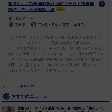
る方法を知ってる。私は女優になりたかった。フルタイ
製造スタッフ/未経験OK/月給30万円以上/寮費無
ムの歌手になるつもりはなかったけど、その趣味が別の
料/モクモク単純作業/工場
NEW
ものに変わったみたい。自分のことを最高の歌手だとは
株式会社M-pros
思ってないけど、物語を語る方法を知っているし、歌を
千葉県
正社員：月給30万円～34万円
作れるのが嬉しい」と話した。
【仕事内容】コツコツ進めるヒーロー玩具製造 玩具製造ラ
インにて、 特撮やヒーロー玩具の確認や準備を担当しま
これまでにセレーナは３枚のソロアルバムと、バンド
す。 複雑な判断よりも、 手順通りに丁寧に進めることを大
「セレーナ・ゴメス＆ザ・シーン」として３枚のアルバ
切にする仕事です。 こんな条件揃ってます! 月給30万円～34
ムをリリースしている。
万円 ワンルーム寮完備 寮費補助あり案件も多数 生活備品を
利用できる案件もあり、 遠方からの転職や新生活のスター
トにも ぴったりです。 仕事内容 パーツ...
Sponsored by
おすすめニュース
歌姫セレーナ “プチ整形”をあっさり認める「頬のフィラー