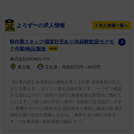
そして今後の音楽活動についてセレーナは「あと１枚
アルバムを出せると感じているけど、おそらく女優業を
選ぶと思う」と続けた。
よろず〜の求人情報
求人情報一覧へ
また両方のキャリアをこなせるのではと提案される
軽作業スタッフ/個室社宅あり/未経験歓迎/モクモ
と、「そうだと思うけど、疲れたからゆっくりしたい
ク作業/検品/製造
NEW
わ」と答えた。
株式会社MONOLITH
東京都
正社員：月給30万円～34万円
レア・ビューティの創設者であるセレーナはドラマ
「ウェイバリー通りのウィザードたち」のテーマ曲をレ
【仕事内容】冷凍食品の梱包を覚える仕事 冷凍食品の仕上
コーディングした後にディズニーによってオールラウン
がりを整える、 コツコツ進める軽作業です。 一つずつ確認
ダーとして売り出されるまで、実際には歌手になるつも
する流れなので、 20代〜30代の未経験者も段階的に慣れて
いけます。 <長く続けやすい条件> 月給制で生活設計しやす
りはなかったことを認めた。「ディズニーはある意味、
い 寮費サポートの案件あり 福利厚生も事前に確認可能 働き
機械と言っても過言ではなく、私がテーマソングを歌え
始めた後の生活を想像しながら、 条件を見て検討できま
るように、私に歌の勉強をさせるの。彼らは１人の人間
す。 <仕事内容> 包装状態の確認 ラベ...
をパッケージ化して、完全に三拍子そろったスターにす