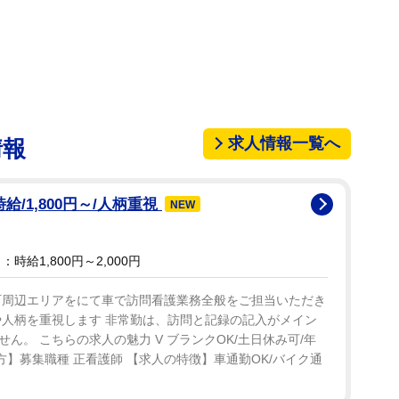
できる。実際に使ってみた感想をきくと「できればず
ちになります」と〝引きこもり〟がちになったよう
ト、10.2万超の「いいね」が集まっている。大反響
求人情報一覧へ
情報
」「社会の窓ならぬインターネットの窓だ」「センス
らない時があるので、カバーなるものを付けることに
ミチルさんは「かわいいとの声をいただけうれしいで
/1,800円～/人柄重視
NEW
時給1,800円～2,000円
町周辺エリアをにて車で訪問看護業務全般をご担当いただき
や人柄を重視します 非常勤は、訪問と記録の記入がメイン
ん。 こちらの求人の魅力 V ブランクOK/土日休み可/年
る方】募集職種 正看護師 【求人の特徴】車通勤OK/バイク通