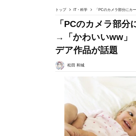
トップ
IT・科学
「PCのカメラ部分にカ
「PCのカメラ部分
→「かわいいww」
デア作品が話題
松田 和城