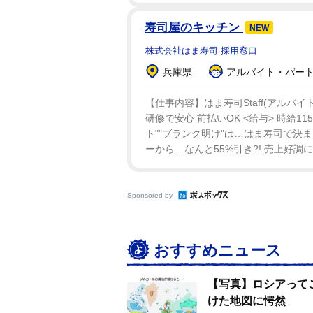
寿司屋のキッチン
NEW
株式会社はま寿司 採用窓口
兵庫県
アルバイト・パート：
【仕事内容】はま寿司Staff(アルバ
研修で安心 前払いOK <給与> 時給11
ト""ブランク明け"は…はま寿司で決ま
ーから…なんと55%引き?! 売上好調
Sponsored by
おすすめニュース
【写真】ロシアって
けた地図に愕然