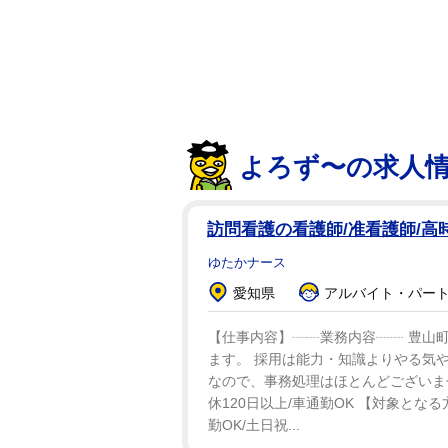
カーテンと同様にまとめることが
っとカーテンを開けたくない気持
だ。
投稿は19日までで1万超のリポス
よろず〜の求人
となっており、「かわいいｗｗｗ
いい」「いつ起動しているか分か
賛成」などの反応が寄せられた。
訪問看護の看護師/准看護師/高時給
す」と喜んだ。
ゆたかナース
愛知県
アルバイト・パート：
【仕事内容】┈┈業務内容┈┈ 豊山
ます。 採用は能力・知識よりやる気
なので、事務処理はほとんどございませ
休120日以上/車通勤OK 【対象とな
勤OK/土日祝...