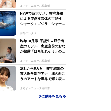
名アパレルブランド
よろず～ニュース編集部
NY沖で巨大ザメ、核廃棄物
による突然変異体の可能性→
シャーク＋ゴジラ「シャーク
ジラ」の捕獲作戦が展開
海外エンタメ
昨年10月第1子誕生→双子出
産のモデル 出産直前のおな
か披露「はち切れそう」の
声 帝王切開で大量出血も
よろず～ニュース編集部
退社から8カ月 昨年結婚の
東大医学部卒アナ 海の向こ
うのアートな世界で輝く表情
「素敵なコラボ」
よろず～ニュース編集部
６位以降を見る