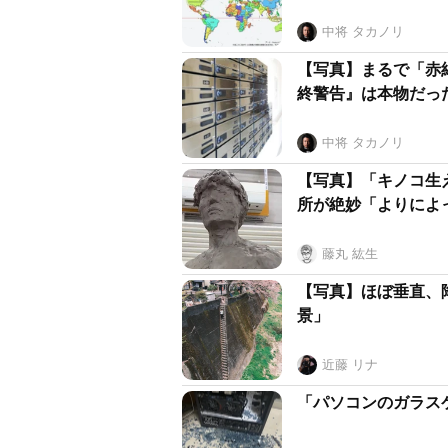
中将 タカノリ
【写真】まるで「赤
終警告』は本物だっ
中将 タカノリ
【写真】「キノコ生
所が絶妙「よりによ
藤丸 紘生
【写真】ほぼ垂直、
景」
近藤 リナ
「パソコンのガラス