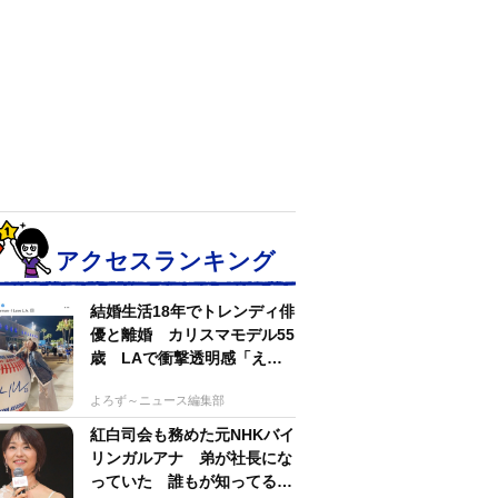
アクセスランキング
結婚生活18年でトレンディ俳
優と離婚 カリスマモデル55
歳 LAで衝撃透明感「えっ
若い〜びっくり」
よろず～ニュース編集部
紅白司会も務めた元NHKバイ
リンガルアナ 弟が社長にな
っていた 誰もが知ってる有