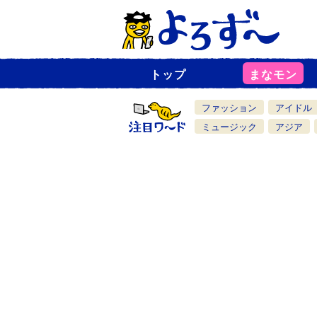
トップ
まなモン
ニ
ュ
ー
ファッション
アイドル
ス
一
ミュージック
アジア
覧