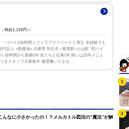
時給1,150円～
イト・パート)/短時間シフトでプライベートと両立 未経験でも
50円以上 <勤務地> 兵庫県 明石市 <最寄駅>土山駅 "初バイ
り 短時間から勤務OK 友だちと応募OK 賄いは店内メニュ
につきスタッフ大募集中 履歴書いりませ...
こんなに小さかったの！？メルカトル図法の“魔法”が解