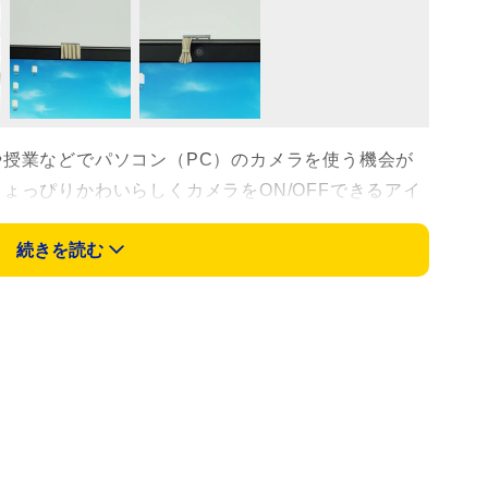
授業などでパソコン（PC）のカメラを使う機会が
ょっぴりかわいらしくカメラをON/OFFできるアイ
目を集めている。
続きを読む
るミチル（@mitiruxxxｘ）さんは18日、「PC
た」とつづり、写真を投稿した。PCの上部分を見
ミニカーテン。普段は閉じており、カメラを使うと
きる。カーテンを開けて一日の始まりを迎えるよう
だ。
るとのぞかれている気持ちになり、カーテンで隠し
。素材は布でできているといい、開いたときは通常の