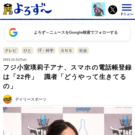
よろず～ニュースをGoogle検索でフォローする
テレビ
ひと
IT・科学
ＳＮＳ
社会
2023.10.31(Tue)
フジ小室瑛莉子アナ、スマホの電話帳登録
は「22件」 識者「どうやって生きてる
の」
デイリースポーツ