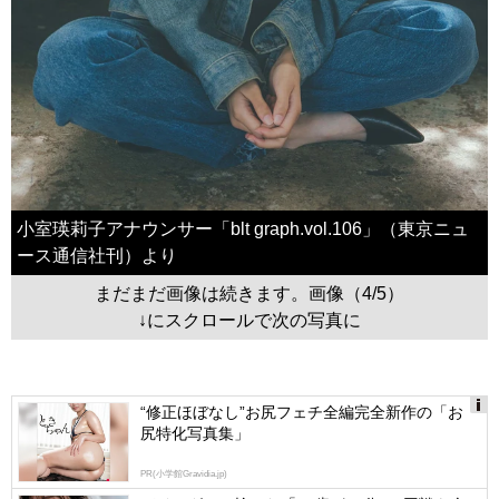
小室瑛莉子アナウンサー「blt graph.vol.106」（東京ニュ
ース通信社刊）より
まだまだ画像は続きます。画像（4/5）
↓にスクロールで次の写真に
“修正ほぼなし”お尻フェチ全編完全新作の「お
尻特化写真集」
Ads
by
PR(小学館Gravidia.jp)
logly