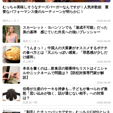
むっちゃ美味しそうなチーズバーガーなんですが！人気米歌姫 重
要なパフォーマンス後のルーティーンが明らかに！
海外エンタメ
2026.08.09
スカーレット・ヨハンソンでも「達成不可能」だった
美の基準 感じていた外見への強いプレッシャー
海外エンタメ
2026.08.09
「うんまっ！」中国人の大富豪がオススメするポテチ
の食べ方とは「天ぷらっぽい感覚」「罪悪感が少しだ
け緩和」
水上侑子
2026.08.09
本名を書くのは…飲食店の順番待ちリストはイニシャ
ルやニックネームで問題は？【防犯対策専門家が解
説】
2026.08.09
伯母が土産のケーキを持参も…子どもが食べられず激
怒「思い込みが強く、話が通じない相手」への対策
は？
石原 壮一郎
2026.08.09
「剃毛したチューバッカですか」むっちりC3POとレス