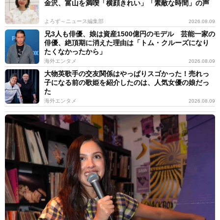
金沢、富山を満喫「横顔きれい」「素敵な時間」の声
よろず～ニュース編集部
2026.08.09
兄3人も俳優、娘は資産1500億円のモデル 芸能一家の
俳優、絶頂期に消えた理由は「トム・クルーズになり
たくなかったから」
海外エンタメ
2026.08.09
大物英歌手の交友関係はやっぱりスゴかった！売れっ
子になる前の歌姫を紹介したのは、人気女優の娘だっ
た
海外エンタメ
2026.08.09