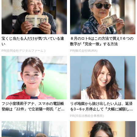
宝くじ当たる人だけが気づいている違
８月のロト6はこの方法で買え!!６つの
い
数字が『完全一致』する方法
PR(合同会社デジタルファーム )
PR(株式会社MURA)
フジ小室瑛莉子アナ、スマホの電話帳
リボ地獄から抜け出したい人は、返済
登録は「22件」で立岩陽一郎氏「どう
を3～6ヶ月停止して『大幅に減額して
やって生き...
から返済す...
PR(渋谷法務総合事務所)