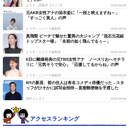
よろず～調査班【ライフ】
2026.08.09
元AKB女性アナの浴衣姿に「一段と映えますね～」
「すっごく美人」の声
よろず～ニュース編集部
2026.08.09
真飛聖 ビーチで魅せた驚異の大ジャンプ「流石元花組
トップスター様」「名前の如く飛んでるぅ～」
よろず～ニュース編集部
2026.08.09
6日に離婚発表の元TBS女性アナ ノースリおへそチラ
リに「元気そうで安心」「応援してるからね」の声
よろず～ニュース編集部
2026.08.09
NYの新居、前の住人は有名コメディ俳優だった→スタ
ッフがひそかに試写会招待→直接郵便物を手渡した
海外エンタメ
2026.08.09
アクセスランキング