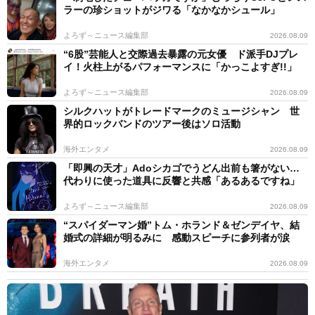
ラーの珍ショットがジワる「なかなかシュール」
よろず～ニュース編集部
2026.08.09
“6股”芸能人と交際過去暴露の元女優 ド派手DJプレ
イ！火柱上がるパフォーマンスに「かっこよすぎ!!」
よろず～ニュース編集部
2026.08.09
シルクハットがトレードマークのミュージシャン 世
界的ロックバンドのツアー後はソロ活動
海外エンタメ
2026.08.09
「即興の天才」Adoシカゴでうどん出前も箸がない…
代わりに使った道具に反響と共感「あるあるですね」
よろず～ニュース編集部
2026.08.09
“スパイダーマン婚”トム・ホランド＆ゼンデイヤ、結
婚式の詳細が明るみに 感動スピーチに参列者が涙
海外エンタメ
2026.08.09