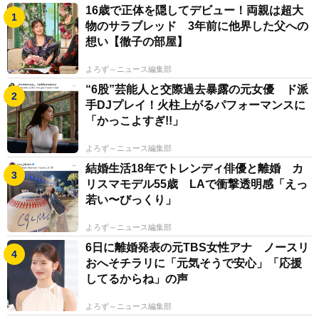
16歳で正体を隠してデビュー！両親は超大
物のサラブレッド 3年前に他界した父への
想い【徹子の部屋】
よろず～ニュース編集部
“6股”芸能人と交際過去暴露の元女優 ド派
手DJプレイ！火柱上がるパフォーマンスに
「かっこよすぎ!!」
よろず～ニュース編集部
結婚生活18年でトレンディ俳優と離婚 カ
リスマモデル55歳 LAで衝撃透明感「えっ
若い〜びっくり」
よろず～ニュース編集部
6日に離婚発表の元TBS女性アナ ノースリ
おへそチラリに「元気そうで安心」「応援
してるからね」の声
よろず～ニュース編集部