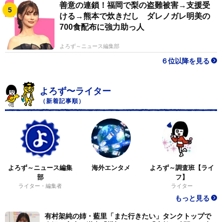
善意の連鎖！福岡で梨の盗難被害→支援受
ける→熊本で炊きだし ダレノガレ明美の
700食配布に強力助っ人
よろず～ニュース編集部
６位以降を見る
よろず〜ライター
（新着記事順）
よろず～ニュース編集
海外エンタメ
よろず～調査班【ライ
部
フ】
ライター・編集者
ライター
もっと見る
有村架純の姉・藍里「また行きたい」タンクトップで