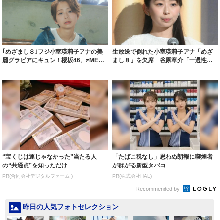
｢めざまし８｣フジ小室瑛莉子アナの美
生放送で倒れた小室瑛莉子アナ「めざ
麗グラビアにキュン！櫻坂46、≠ME、
まし８」を欠席 谷原章介「一過性の
HKT...
貧血、念のた...
“宝くじは運じゃなかった”当たる人
「たばこ税なし」思わぬ朗報に喫煙者
の“共通点”を知っただけ
が群がる新型タバコ
PR(合同会社デジタルファーム )
PR(株式会社HAL)
Recommended by
昨日の人気フォトセレクション