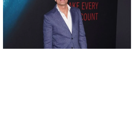
引く手あまたの65歳こわもて悪役俳優 サラエボ映画祭で名誉賞受
賞へ
海外エンタメ
2026.08.09
善意の連鎖！福岡で梨の盗難被害→支援受ける→熊本
で炊きだし ダレノガレ明美の700食配布に強力助っ人
よろず～ニュース編集部
2026.08.09
生まれ故郷に戻ったハリウッドきってのセクシー俳
優 自身の心臓発作を「最高の出来事」と語った理由
海外エンタメ
2026.08.09
人気ドラマのキャストが再集結？ 思わせぶりなミーシ