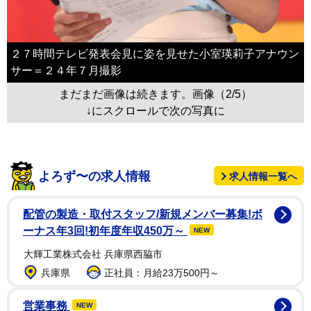
２７時間テレビ発表会見に姿を見せた小室瑛莉子アナウン
サー＝２４年７月撮影
まだまだ画像は続きます。画像（2/5）
↓にスクロールで次の写真に
よろず〜の求人情報
求人情報一覧へ
配管の製造・取付スタッフ/新規メンバー募集!ボ
ーナス年3回!初年度年収450万～
NEW
大輝工業株式会社 兵庫県西脇市
兵庫県
正社員：月給23万500円～
営業事務
NEW