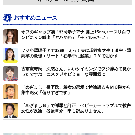
おすすめニュース
オフのギャップ凄！郡司恭子アナ 膝上15cmノースリ白ワ
ンピにＫＯ続出「ヤバかわ」「モデルみたい」
フジ小澤陽子アナ32歳 えっ！夫は現役東大生！灘中・灘
高卒の最強エリート「在学中に起業」ＴＶで明かす
古市憲寿氏「久慈さん、いいタイミングでフジ辞めて良か
ったですね」にスタジオビミョーな雰囲気に
「めざまし」橋下氏、若者の恋愛で持論語るもＭＣ陣から
集中砲火「偏りすぎです」
「めざまし８」で謝罪と訂正 ベビーカートラブルで被害
女性が反論 谷原章介「申し訳ありません」