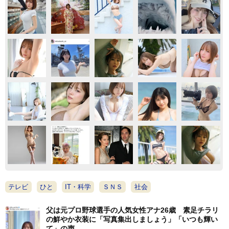
テレビ
ひと
IT・科学
ＳＮＳ
社会
父は元プロ野球選手の人気女性アナ26歳 素足チラリ
の鮮やか衣装に「写真集出しましょう」「いつも輝い
て」の声