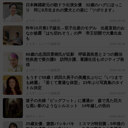
日本舞踊家元の朝ドラ出演女優 32歳のハグにほっこ
り 同じ8月生まれの愛犬との姿に「ツボります」
よろず～ニュース編集部
2026.08.08
昨年10月第1子誕生→双子出産のモデル 出産直前のお
なか披露「はち切れそう」の声 帝王切開で大量出血
も
よろず～ニュース編集部
2026.08.08
86歳の志茂田景樹氏が近影 呼吸器疾患と２つの難治
性疾患で要介護5 訪問介護、看護生活もポジティブ発
信
よろず～ニュース編集部
2026.08.08
もうすぐ58歳！武田久美子の美魔女ぶりに「いつまで
も綺麗」「若くて素適な体型」 23年ぶり写真集のタイ
トル決定
よろず～ニュース編集部
2026.08.07
迷子の夫婦「ビッグフット」に遭遇か 森で見た巨大
な黒い影のようなシルエット 14年越しの告白
海外エンタメ
2026.08.07
25歳女優、腹筋バッキバキ ミスマガ特別賞→5年後の