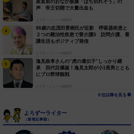
産直前のおなか披露「はち切れそう」の
声 帝王切開で大量出血も
よろず～ニュース編集部
86歳の志茂田景樹氏が近影 呼吸器疾患と
２つの難治性疾患で要介護5 訪問介護、看
護生活もポジティブ発信
よろず～ニュース編集部
逸見政孝さんの“虎の遺伝子”しっかり継
承 四代目爆誕！逸見太郎が小1長男ととも
にプロ野球観戦
よろず～ニュース編集部
６位以降を見る
よろず〜ライター
（新着記事順）