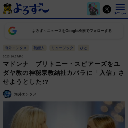
よろず～ニュースをGoogle検索でフォローする
海外エンタメ
芸能人
ミュージック
ひと
2023.10.27(Fri)
マドンナ ブリトニー・スピアーズをユ
ダヤ教の神秘宗教結社カバラに「入信」さ
せようとした!?
海外エンタメ