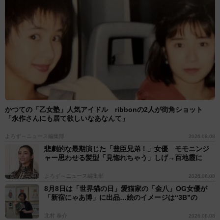
かつての「乙女塾」人気アイドル ribbonの2人が街角ショット
「永作さんにも居て欲しいなあなんて」
よろず～ニュース編集部
2026.08.08
悲劇的な最期演じた「豊臣兄弟！」女優 モモニンジ
ャー思わせる髪型「見惚れちゃう」しげ→百地霞に
よろず～ニュース編集部
2026.08.08
8月8日は「世界猫の日」愛猫家の「金八」OG女優が
「新宿にゃあ博」に出品…絵のイメージは“3B”の
北村 泰介
2026.08.08