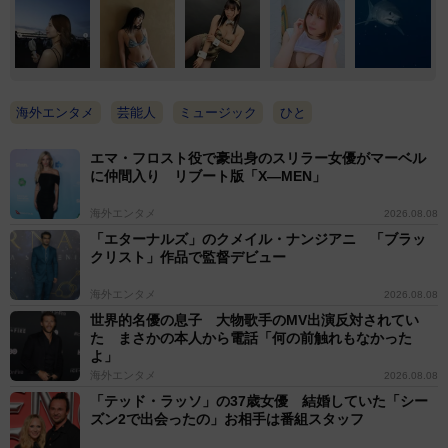
海外エンタメ
芸能人
ミュージック
ひと
エマ・フロスト役で豪出身のスリラー女優がマーベル
に仲間入り リブート版「X―MEN」
海外エンタメ
2026.08.08
「エターナルズ」のクメイル・ナンジアニ 「ブラッ
クリスト」作品で監督デビュー
海外エンタメ
2026.08.08
世界的名優の息子 大物歌手のMV出演反対されてい
た まさかの本人から電話「何の前触れもなかった
よ」
海外エンタメ
2026.08.08
「テッド・ラッソ」の37歳女優 結婚していた「シー
ズン2で出会ったの」お相手は番組スタッフ