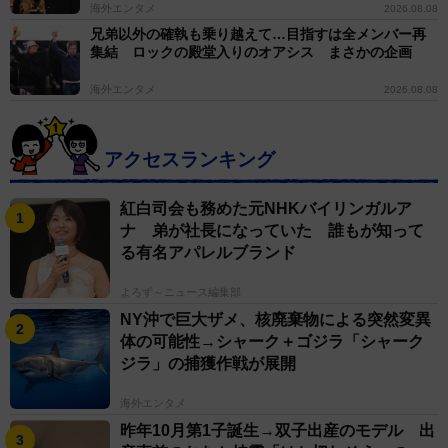
海外エンタメ
2026.08.08
兄弟以外の確執も乗り越えて…目指すは全メンバー再
集結 ロックの殿堂入りのオアシス まさかの企画
海外エンタメ
2026.08.08
アクセスランキング
紅白司会も務めた元NHKバイリンガルア
ナ 弟が社長になっていた 誰もが知って
る有名アパレルブランド
よろず～ニュース編集部
NY沖で巨大ザメ、核廃棄物による突然変異
体の可能性→シャーク＋ゴジラ「シャーク
ジラ」の捕獲作戦が展開
海外エンタメ
昨年10月第1子誕生→双子出産のモデル 出