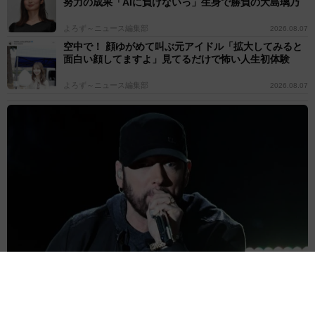
努力の成果「AIに負けないっ」生身で勝負の大島璃乃
よろず～ニュース編集部
2026.08.07
空中で！ 顔ゆがめて叫ぶ元アイドル「拡大してみると
面白い顔してますよ」見てるだけで怖い人生初体験
よろず～ニュース編集部
2026.08.07
アルコール依存症に手を差し伸べた世界的ラッパー リハビリ治療
を援助「お金も用意しておく」と
海外エンタメ
2026.08.07