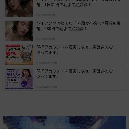
裕」1日31円で朝まで絶好調！
Ads
by
PR(健商株式会社)
logly
バイアグラは捨てた「65歳が45分で3回戦も余
裕」980円で朝まで絶好調！
PR(健商株式会社)
SNSアカウントを着実に成長。実はみんなココ
使ってます。
PR(Dreaw合同会社)
SNSアカウントを着実に成長。実はみんなココ
使ってます。
PR(Dreaw合同会社)