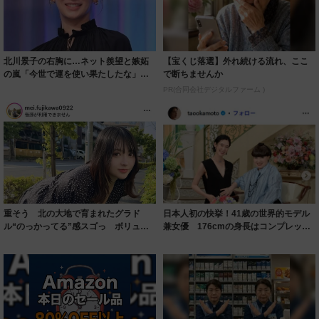
北川景子の右胸に…ネット羨望と嫉妬
【宝くじ落選】外れ続ける流れ、ここ
の嵐「今世で運を使い果たしたな」
で断ちませんか
「ガッツリ行っ...
PR(合同会社デジタルファーム )
重そう 北の大地で育まれたグラド
日本人初の快挙！41歳の世界的モデル
ル“のっかってる”感スゴっ ボリュー
兼女優 176cmの身長はコンプレック
ミー連発「ア...
スだっ...