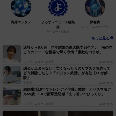
海外エンタメ
よろず～ニュース編集
夢書房
部
よろず～ニュース特約
ライター・編集者
もっと見る
退社から8カ月 昨年結婚の東大医学部卒アナ 海の向
こうのアートな世界で輝く表情「素敵なコラボ」
よろず～ニュース編集部
2026.08.08
課金が止まらない！亡くなった母のサブスク契約って
どう解除したら？「デジタル終活」が有効【FPが解
説】
夢書房
2026.08.08
結婚生活18年でトレンディ俳優と離婚 カリスマモデ
ル55歳 LAで衝撃透明感「えっ若い〜びっくり」
よろず～ニュース編集部
2026.08.08