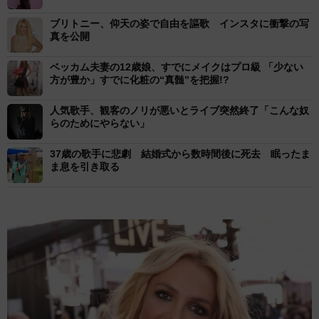
ブリトニー、仰天の姿で自由を謳歌 インスタに衝撃の写
真を公開
ベッカム夫妻の12歳娘、すでにメイクはプロ級 「少ない
方が豊か」すでに化粧の“真髄”を把握!?
人気歌手、観客のノリが悪いとライブ突然終了「こんな奴
らのためにやらない」
37歳の歌手に悲劇 結婚式から数時間後に死去 眠ったま
ま息を引き取る