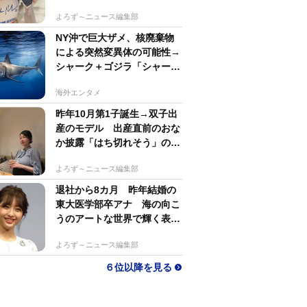
若い〜びっくり」
よろず～ニュース編集部
NY沖で巨大ザメ、核廃棄物
による突然変異体の可能性→
シャーク＋ゴジラ「シャーク
ジラ」の捕獲作戦が展開
海外エンタメ
昨年10月第1子誕生→双子出
産のモデル 出産直前のおな
か披露「はち切れそう」の
声 帝王切開で大量出血も
よろず～ニュース編集部
退社から8カ月 昨年結婚の
東大医学部卒アナ 海の向こ
うのアートな世界で輝く表情
「素敵なコラボ」
よろず～ニュース編集部
６位以降を見る