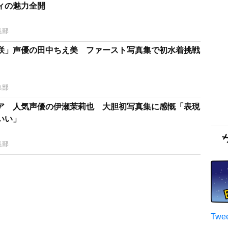
ィの魅力全開
集部
咲」声優の田中ちえ美 ファースト写真集で初水着挑戦
集部
ア 人気声優の伊瀬茉莉也 大胆初写真集に感慨「表現
いい」
集部
Twee