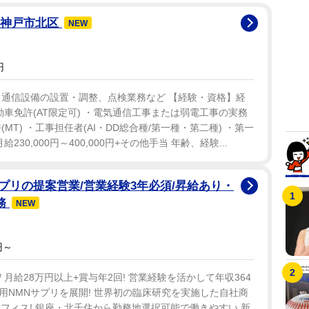
×神戸市北区
NEW
円
・通信設備の設置・調整、点検業務など 【経験・資格】経
動車免許(AT限定可) ・電気通信工事または弱電工事の実務
(MT) ・工事担任者(AI・DD総合種/第一種・第二種) ・第一
30,000円～400,000円+その他手当 年齢、経験...
プリの提案営業/営業経験3年必須/昇給あり・
務
NEW
円～
月給28万円以上+賞与年2回! 営業経験を活かして年収364
ト用NMNサプリを展開! 世界初の臨床研究を実施した自社商
オフィス! 銀座・北千住から勤務地選択可能で働きやすい 新