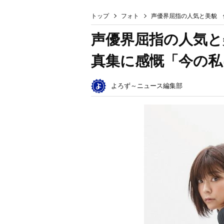
トップ
フォト
声優界屈指の人気と美貌 
声優界屈指の人気と
真集に感慨「今の私
よろず～ニュース編集部