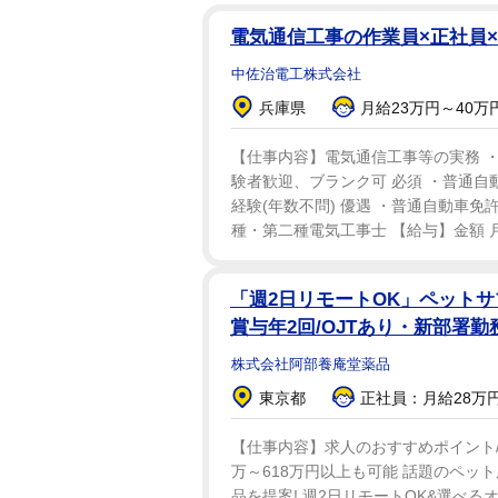
電気通信工事の作業員×正社員
中佐治電工株式会社
兵庫県
月給23万円～40万
【仕事内容】電気通信工事等の実務 
験者歓迎、ブランク可 必須 ・普通自
経験(年数不問) 優遇 ・普通自動車免許
種・第二種電気工事士 【給与】金額 月給2
「週2日リモートOK」ペットサ
賞与年2回/OJTあり・新部署勤
株式会社阿部養庵堂薬品
東京都
正社員：月給28万
【仕事内容】求人のおすすめポイント/ 
万～618万円以上も可能 話題のペッ
品を提案! 週2日リモートOK&選べる