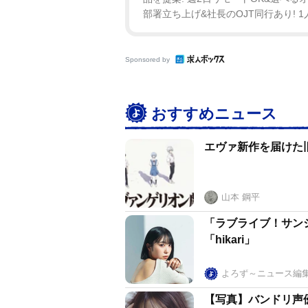
部署立ち上げ&社長のOJT同行あり! 1
Sponsored by
おすすめニュース
エヴァ新作を届けた
山本 鋼平
「ラブライブ！サン
「hikari」
よろず～ニュース編
【写真】バンドリ声