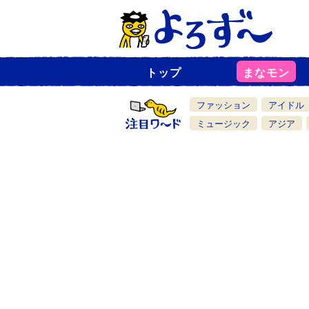
トップ
まなモン
ニ
ュ
ー
ファッション
アイドル
ス
一
ミュージック
アジア
覧