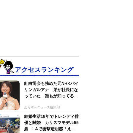
アクセスランキング
紅白司会も務めた元NHKバイ
リンガルアナ 弟が社長にな
っていた 誰もが知ってる有
名アパレルブランド
よろず～ニュース編集部
結婚生活18年でトレンディ俳
優と離婚 カリスマモデル55
歳 LAで衝撃透明感「えっ